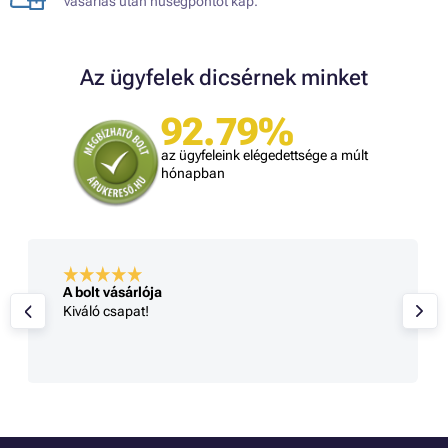
vásárlás után hűségpontot kap.
Az ügyfelek dicsérnek minket
92.79%
az ügyfeleink elégedettsége a múlt
hónapban
A bolt vásárlója
Kiváló csapat!