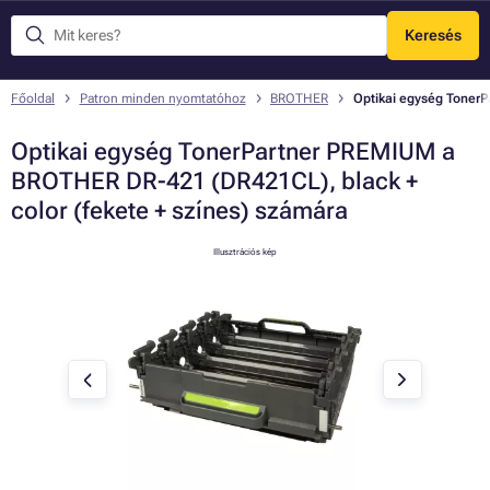
Keresés
Menü
Főoldal
Patron minden nyomtatóhoz
BROTHER
Optikai egység TonerP
Optikai egység TonerPartner PREMIUM a
BROTHER DR-421 (DR421CL), black +
color (fekete + színes) számára
Illusztrációs kép