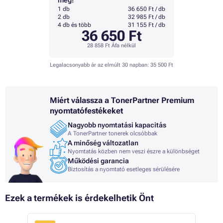
meg!
1 db
36 650 Ft / db
2 db
32 985 Ft / db
4 db és több
31 155 Ft / db
36 650 Ft
28 858 Ft
Áfa nélkül
Legalacsonyabb ár az elmúlt 30 napban:
35 500 Ft
Miért válassza a TonerPartner Premium
nyomtatófestékeket
Nagyobb nyomtatási kapacitás
A TonerPartner tonerek olcsóbbak
A minőség változatlan
Nyomtatás közben nem veszi észre a különbséget
Működési garancia
Biztosítás a nyomtató esetleges sérülésére
Ezek a termékek is érdekelhetik Önt