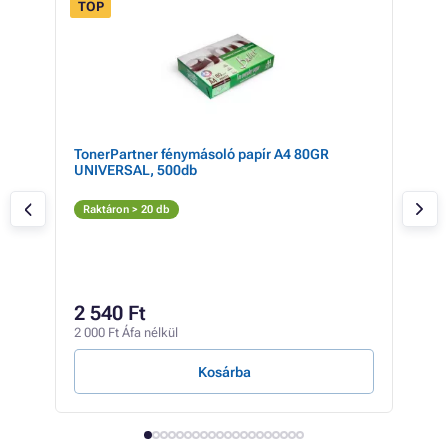
TOP
TN-
TonerPartner fénymásoló papír A4 80GR
Mul
UNIVERSAL, 500db
BRO
TN4
szí
Fe
Raktáron > 20 db
T
Rak
54
2 540 Ft
42 6
2 000 Ft Áfa nélkül
3 Ft /
Kosárba