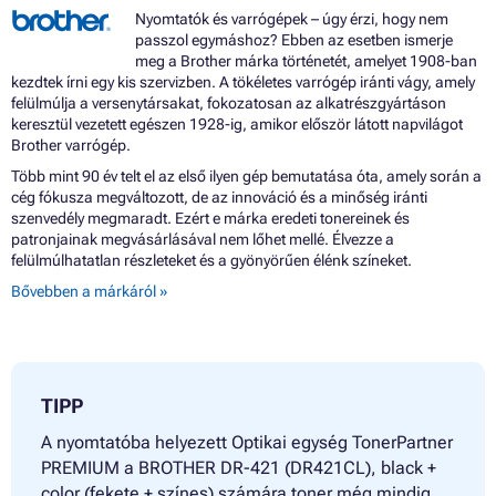
Nyomtatók és varrógépek – úgy érzi, hogy nem
passzol egymáshoz? Ebben az esetben ismerje
meg a Brother márka történetét, amelyet 1908-ban
kezdtek írni egy kis szervizben. A tökéletes varrógép iránti vágy, amely
felülmúlja a versenytársakat, fokozatosan az alkatrészgyártáson
keresztül vezetett egészen 1928-ig, amikor először látott napvilágot
Brother varrógép.
Több mint 90 év telt el az első ilyen gép bemutatása óta, amely során a
cég fókusza megváltozott, de az innováció és a minőség iránti
szenvedély megmaradt. Ezért e márka eredeti tonereinek és
patronjainak megvásárlásával nem lőhet mellé. Élvezze a
felülmúlhatatlan részleteket és a gyönyörűen élénk színeket.
Bővebben a márkáról »
TIPP
A nyomtatóba helyezett Optikai egység TonerPartner
PREMIUM a BROTHER DR-421 (DR421CL), black +
color (fekete + színes) számára toner még mindig