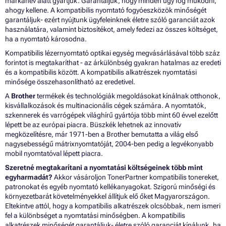
márkanév alatt gyártjuk. Garantáljuk, hogy minden úgy fog működni,
ahogy kellene. A kompatibilis nyomtató fogyóeszközök minőségét
garantáljuk- ezért nyújtunk ügyfeleinknek életre szóló garanciát azok
használatára, valamint biztosítékot, amely fedezi az összes költséget,
ha a nyomtató károsodna.
Kompatibilis lézernyomtató optikai egység megvásárlásával több száz
forintot is megtakaríthat - az árkülönbség gyakran hatalmas az eredeti
és a kompatibilis között. A kompatibilis alkatrészek nyomtatási
minősége összehasonlítható az eredetivel.
A
Brother
termékek és technológiák megoldásokat kínálnak otthonok,
kisvállalkozások és multinacionális cégek számára. A nyomtatók,
szkennerek és varrógépek világhírű gyártója több mint 60 évvel ezelőtt
lépett be az európai piacra. Büszkék lehetnek az innovatív
megközelítésre, már 1971-ben a Brother bemutatta a világ első
nagysebességű mátrixnyomtatóját, 2004-ben pedig a legvékonyabb
mobil nyomtatóval lépett piacra.
Szeretné megtakarítani a nyomtatási költségeinek több mint
egyharmadát?
Akkor vásároljon TonerPartner kompatibilis tonereket,
patronokat és egyéb nyomtató kellékanyagokat. Szigorú minőségi és
környezetbarát követelményekkel állítjuk elő őket Magyarországon.
Eltekintve attól, hogy a kompatibilis alkatrészek olcsóbbak, nem ismeri
fel a különbséget a nyomtatási minőségben. A kompatibilis
alkatrészek minőségét garantáljuk- életre szóló garanciát kínálunk, ha