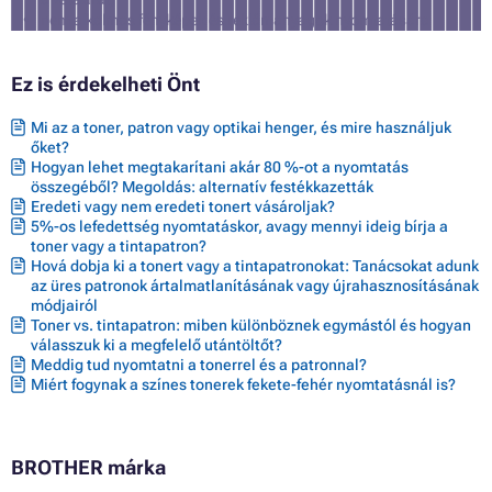
nem alkalmas fényképek és reklámanyagok nyomtatására
Ez is érdekelheti Önt
Mi az a toner, patron vagy optikai henger, és mire használjuk
őket?
Hogyan lehet megtakarítani akár 80 %-ot a nyomtatás
összegéből? Megoldás: alternatív festékkazetták
Eredeti vagy nem eredeti tonert vásároljak?
5%-os lefedettség nyomtatáskor, avagy mennyi ideig bírja a
toner vagy a tintapatron?
Hová dobja ki a tonert vagy a tintapatronokat: Tanácsokat adunk
az üres patronok ártalmatlanításának vagy újrahasznosításának
módjairól
Toner vs. tintapatron: miben különböznek egymástól és hogyan
válasszuk ki a megfelelő utántöltőt?
Meddig tud nyomtatni a tonerrel és a patronnal?
Miért fogynak a színes tonerek fekete-fehér nyomtatásnál is?
BROTHER márka