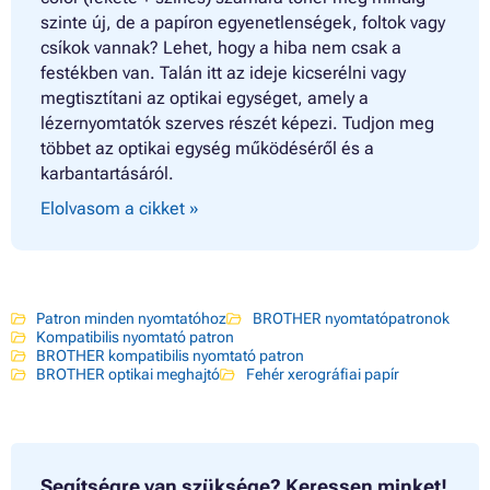
szinte új, de a papíron egyenetlenségek, foltok vagy
csíkok vannak? Lehet, hogy a hiba nem csak a
festékben van. Talán itt az ideje kicserélni vagy
megtisztítani az optikai egységet, amely a
lézernyomtatók szerves részét képezi. Tudjon meg
többet az optikai egység működéséről és a
karbantartásáról.
Elolvasom a cikket »
Patron minden nyomtatóhoz
BROTHER nyomtatópatronok
Kompatibilis nyomtató patron
BROTHER kompatibilis nyomtató patron
BROTHER optikai meghajtó
Fehér xerográfiai papír
Segítségre van szüksége?
Keressen minket!