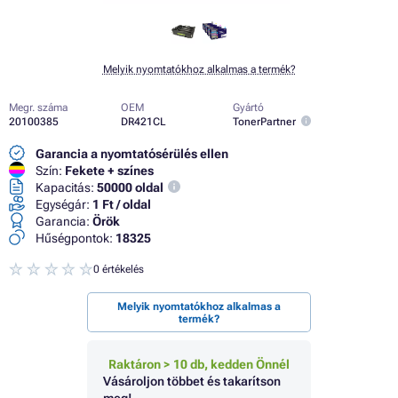
Melyik nyomtatókhoz alkalmas a termék?
Megr. száma
OEM
Gyártó
20100385
DR421CL
TonerPartner
Garancia a nyomtatósérülés ellen
Szín:
Fekete + színes
Kapacitás:
50000 oldal
Egységár:
1 Ft / oldal
Garancia:
Örök
Hűségpontok:
18325
0 értékelés
Melyik nyomtatókhoz alkalmas a
termék?
Raktáron > 10 db, kedden Önnél
Vásároljon többet és takarítson