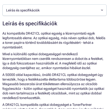
Leírás és specifikációk
Leírás és specifikációk
Az kompatibilis DR421CL optikai egység a lézernyomtató egyik
legfontosabb eleme. Az optikai egység, más néven optikai dob, felelős
a toner papírra történő továbbításáért és rögzítéséért - tehát a
nyomtatásért.
Mivel a különálló optikai dobegyeséggel rendelkező
lézernyomtatókban nem cserélik rendszeresen a dobot és a festéket,
így a dob fokozatosan használódik el. A megfelelő idő az optikai
dobegység cseréjéhez az, amikor nyomtatási hibákat észlel.
A 50000 oldal kapacitású, önálló DR421CL optikai dobegységet úgy
tervezték, hogy a festékkazetta élettartama többszöröse legyen.
Magasabb beszerzési árat tökéletesen ellensúlyozza az olcsóbb
fogyóeszköz - külön optikai egységet használó nyomtatók (az optikai
dob nem tartalmazza a festéket) olcsóbbak, mint az optikai dobbal
rendelkező tonerkazetták.
A DR421CL kompatibilis optikai dobegységet a TonerPartner