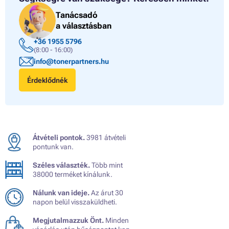
Tanácsadó
a választásban
+36 1955 5796
(8:00 - 16:00)
info@tonerpartners.hu
Érdeklődnék
Átvételi pontok.
3981 átvételi
pontunk van.
Széles választék.
Több mint
38000 terméket kínálunk.
Nálunk van ideje.
Az árut 30
napon belül visszaküldheti.
Megjutalmazzuk Önt.
Minden