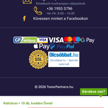
Következő munkanapon válaszolunk
+36 1955 5796
Hé–Pé: 8:00 – 16:00
Kövessen minket a Facebookon
Olcsóbbat.hu – Spórolni
tudni kell
© 2026 TonerPartners.hu
Kérdése van?
Raktáron > 10 db, kedden Önnél