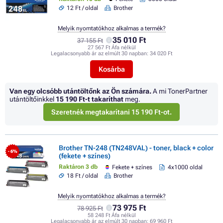
12 Ft / oldal
Brother
Melyik nyomtatókhoz alkalmas a termék?
35 010 Ft
37 155 Ft
27 567 Ft Áfa nélkül
Legalacsonyabb ár az elmúlt 30 napban:
34 020 Ft
Kosárba
Van egy olcsóbb utántöltőnk az Ön számára.
A mi TonerPartner
utántöltőinkkel
15 190 Ft
-t takaríthat
meg.
Szeretnék megtakarítani 15 190 Ft-ot.
Brother TN-248 (TN248VAL) - toner, black + color
- 6%
(fekete + színes)
Raktáron 3 db
Fekete + színes
4x1000 oldal
18 Ft / oldal
Brother
Melyik nyomtatókhoz alkalmas a termék?
73 975 Ft
78 925 Ft
58 248 Ft Áfa nélkül
Legalacsonyabb ár az elmúlt 30 napban:
69 960 Ft