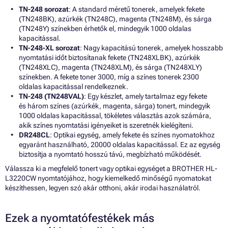
TN-248 sorozat
: A standard méretű tonerek, amelyek fekete
(TN248BK), azúrkék (TN248C), magenta (TN248M), és sárga
(TN248Y) színekben érhetők el, mindegyik 1000 oldalas
kapacitással.
TN-248-XL sorozat
: Nagy kapacitású tonerek, amelyek hosszabb
nyomtatási időt biztosítanak fekete (TN248XLBK), azúrkék
(TN248XLC), magenta (TN248XLM), és sárga (TN248XLY)
színekben. A fekete toner 3000, míg a színes tonerek 2300
oldalas kapacitással rendelkeznek.
TN-248 (TN248VAL)
: Egy készlet, amely tartalmaz egy fekete
és három színes (azúrkék, magenta, sárga) tonert, mindegyik
1000 oldalas kapacitással, tökéletes választás azok számára,
akik színes nyomtatási igényeiket is szeretnék kielégíteni.
DR248CL
: Optikai egység, amely fekete és színes nyomatokhoz
egyaránt használható, 20000 oldalas kapacitással. Ez az egység
biztosítja a nyomtató hosszú távú, megbízható működését.
Válassza ki a megfelelő tonert vagy optikai egységet a BROTHER HL-
L3220CW nyomtatójához, hogy kiemelkedő minőségű nyomatokat
készíthessen, legyen szó akár otthoni, akár irodai használatról.
Ezek a nyomtatófestékek más