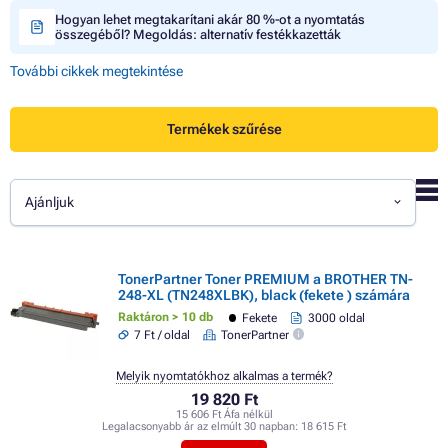
Hogyan lehet megtakarítani akár 80 %-ot a nyomtatás
összegéből? Megoldás: alternatív festékkazetták
További cikkek megtekintése
Termékek szűrése
Ajánljuk
TonerPartner Toner PREMIUM a BROTHER TN-
248-XL (TN248XLBK), black (fekete ) számára
Raktáron > 10 db
Fekete
3000 oldal
7 Ft / oldal
TonerPartner
Melyik nyomtatókhoz alkalmas a termék?
19 820 Ft
15 606 Ft Áfa nélkül
Legalacsonyabb ár az elmúlt 30 napban:
18 615 Ft