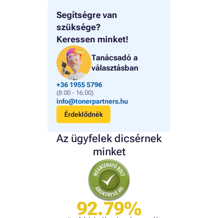
Segítségre van
szüksége?
Keressen minket!
Tanácsadó a
választásban
+36 1955 5796
(8:00 - 16:00)
info@tonerpartners.hu
Érdeklődnék
Az ügyfelek dicsérnek
minket
92.79%