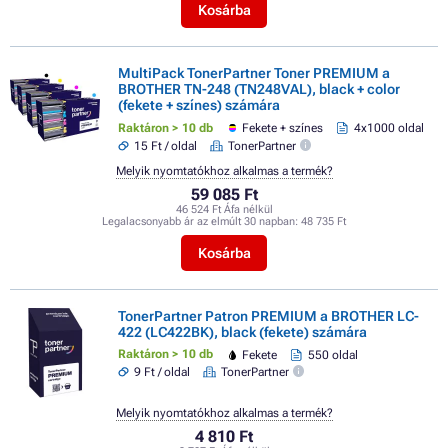
Kosárba
MultiPack TonerPartner Toner PREMIUM a
BROTHER TN-248 (TN248VAL), black + color
(fekete + színes) számára
Raktáron > 10 db
Fekete + színes
4x1000 oldal
15 Ft / oldal
TonerPartner
Melyik nyomtatókhoz alkalmas a termék?
59 085 Ft
46 524 Ft Áfa nélkül
Legalacsonyabb ár az elmúlt 30 napban:
48 735 Ft
Kosárba
TonerPartner Patron PREMIUM a BROTHER LC-
422 (LC422BK), black (fekete) számára
Raktáron > 10 db
Fekete
550 oldal
9 Ft / oldal
TonerPartner
Melyik nyomtatókhoz alkalmas a termék?
4 810 Ft