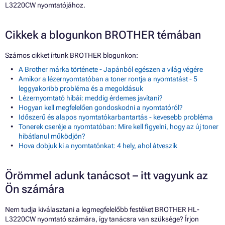
L3220CW nyomtatójához.
Cikkek a blogunkon BROTHER témában
Számos cikket írtunk BROTHER blogunkon:
A Brother márka története - Japánból egészen a világ végére
Amikor a lézernyomtatóban a toner rontja a nyomtatást - 5
leggyakoribb probléma és a megoldásuk
Lézernyomtató hibái: meddig érdemes javítani?
Hogyan kell megfelelően gondoskodni a nyomtatóról?
Időszerű és alapos nyomtatókarbantartás - kevesebb probléma
Tonerek cseréje a nyomtatóban: Mire kell figyelni, hogy az új toner
hibátlanul működjön?
Hova dobjuk ki a nyomtatónkat: 4 hely, ahol átveszik
Örömmel adunk tanácsot – itt vagyunk az
Ön számára
Nem tudja kiválasztani a legmegfelelőbb festéket BROTHER HL-
L3220CW nyomtató számára, így tanácsra van szüksége? Írjon