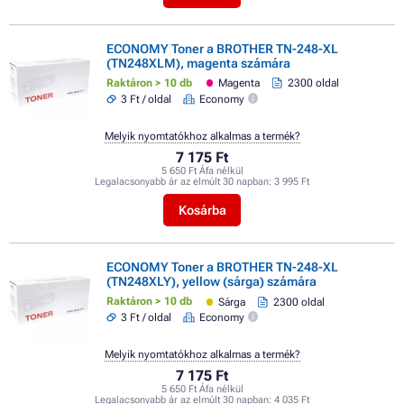
ECONOMY Toner a BROTHER TN-248-XL
(TN248XLM), magenta számára
Raktáron > 10 db
Magenta
2300 oldal
3 Ft / oldal
Economy
Melyik nyomtatókhoz alkalmas a termék?
7 175 Ft
5 650 Ft Áfa nélkül
Legalacsonyabb ár az elmúlt 30 napban:
3 995 Ft
Kosárba
ECONOMY Toner a BROTHER TN-248-XL
(TN248XLY), yellow (sárga) számára
Raktáron > 10 db
Sárga
2300 oldal
3 Ft / oldal
Economy
Melyik nyomtatókhoz alkalmas a termék?
7 175 Ft
5 650 Ft Áfa nélkül
Legalacsonyabb ár az elmúlt 30 napban:
4 035 Ft