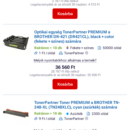
3 787 Ft Áfa nélkül
Legalacsonyabb ár az elmúlt 30 napban:
4 515 Ft
Kosárba
Optikai egység TonerPartner PREMIUM a
BROTHER DR-421 (DR421CL), black + color
(fekete + színes) számára
Raktáron > 10 db
Fekete + színes
50000 oldal
1 Ft / oldal
TonerPartner
Melyik nyomtatókhoz alkalmas a termék?
36 560 Ft
28 787 Ft Áfa nélkül
Legalacsonyabb ár az elmúlt 30 napban:
35 500 Ft
Kosárba
TonerPartner Toner PREMIUM a BROTHER TN-
248-XL (TN248XLC), cyan (azúrkék) számára
Raktáron > 10 db
Azúrkék
2300 oldal
9 Ft / oldal
TonerPartner