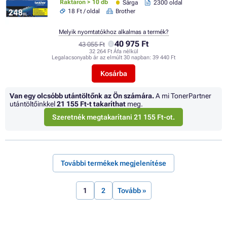
Raktáron > 10 db
Sárga
2300 oldal
18 Ft / oldal
Brother
Melyik nyomtatókhoz alkalmas a termék?
40 975 Ft
43 055 Ft
32 264 Ft Áfa nélkül
Legalacsonyabb ár az elmúlt 30 napban:
39 440 Ft
Kosárba
Van egy olcsóbb utántöltőnk az Ön számára.
A mi TonerPartner
utántöltőinkkel
21 155 Ft
-t takaríthat
meg.
Szeretnék megtakarítani 21 155 Ft-ot.
További termékek megjelenítése
1
2
Tovább »