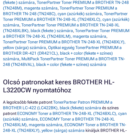
(fekete ) számára
,
TonerPartner Toner PREMIUM a BROTHER TN-248
(TN248M), magenta számára
,
TonerPartner Toner PREMIUM a
BROTHER TN-248 (TN248C), cyan (azúrkék) számára
,
TonerPartner
Toner PREMIUM a BROTHER TN-248-XL (TN248XLC), cyan (azúrkék)
számára
,
TonerPartner Toner PREMIUM a BROTHER TN-248-XL
(TN248XLBK), black (fekete ) számára
,
TonerPartner Toner PREMIUM
a BROTHER TN-248-XL (TN248XLM), magenta számára
,
TonerPartner Toner PREMIUM a BROTHER TN-248-XL (TN248XLY),
yellow (sárga) számára
,
Optikai egység TonerPartner PREMIUM a
BROTHER DR-421 (DR421CL), black + color (fekete + színes)
számára
,
MultiPack TonerPartner Toner PREMIUM a BROTHER TN-
248 (TN248VAL), black + color (fekete + színes) számára
Olcsó patronokat keres BROTHER HL-
L3220CW nyomtatóhoz
A legolcsóbb fekete patront
TonerPartner Patron PREMIUM a
BROTHER LC-422 (LC422BK), black (fekete) számára
és színes
patront
ECONOMY Toner a BROTHER TN-248-XL (TN248XLC), cyan
(azúrkék) számára
,
ECONOMY Toner a BROTHER TN-248-XL
(TN248XLM), magenta számára
,
ECONOMY Toner a BROTHER TN-
248-XL (TN248XLY), yellow (sárga) számára
kínáljuk BROTHER HL-