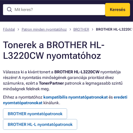
Keresés
Menü
Főoldal
Patron minden nyomtatóhoz
BROTHER
BROTHER HL-L3220
Tonerek a BROTHER HL-
L3220CW nyomtatóhoz
Válassza ki a kívánt tonert a
BROTHER HL-L3220CW
nyomtatója
részére! A nyomtatás minőségének garanciája prioritást élvez
számunkra, ezért a
TonerPartner
patronok a legmagasabb szintű
minőségnek felelnek meg.
Ehhez a nyomtatóhoz
kompatibilis nyomtatópatronokat
és
eredeti
nyomtatópatronokat
kínálunk.
BROTHER nyomtatópatronok
BROTHER HL-L nyomtatópatronok