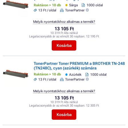
Raktáron > 10 db
Sárga
1000 oldal
13 Ft / oldal
TonerPartner
Melyik nyomtatókhoz alkalmas a termék?
13 105 Ft
10 319 Ft Áfa nélkül
Legalacsonyabb ár az elmúlt 30 napban:
12 195 Ft
Kosárba
TonerPartner Toner PREMIUM a BROTHER TN-248
(TN248C), cyan (azúrkék) számára
Raktáron > 10 db
Azúrkék
1000 oldal
13 Ft / oldal
TonerPartner
Melyik nyomtatókhoz alkalmas a termék?
13 105 Ft
10 319 Ft Áfa nélkül
Legalacsonyabb ár az elmúlt 30 napban:
12 305 Ft
Kosárba