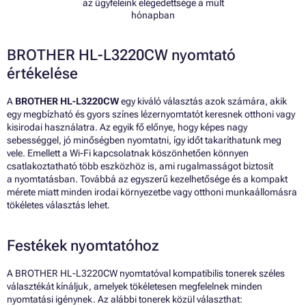
az ügyfeleink elégedettsége a múlt
hónapban
BROTHER HL-L3220CW nyomtató
értékelése
A
BROTHER HL-L3220CW
egy kiváló választás azok számára, akik
egy megbízható és gyors színes lézernyomtatót keresnek otthoni vagy
kisirodai használatra. Az egyik fő előnye, hogy képes nagy
sebességgel, jó minőségben nyomtatni, így időt takaríthatunk meg
vele. Emellett a Wi-Fi kapcsolatnak köszönhetően könnyen
csatlakoztatható több eszközhöz is, ami rugalmasságot biztosít
a nyomtatásban. Továbbá az egyszerű kezelhetősége és a kompakt
mérete miatt minden irodai környezetbe vagy otthoni munkaállomásra
tökéletes választás lehet.
Festékek nyomtatóhoz
A BROTHER HL-L3220CW nyomtatóval kompatibilis tonerek széles
választékát kínáljuk, amelyek tökéletesen megfelelnek minden
nyomtatási igénynek. Az alábbi tonerek közül választhat: