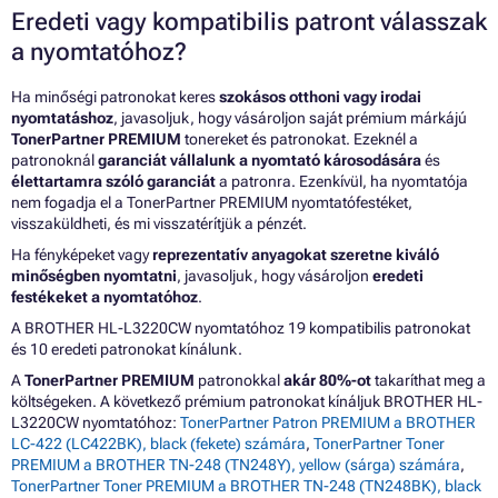
Eredeti vagy kompatibilis patront válasszak
a nyomtatóhoz?
Ha minőségi patronokat keres
szokásos otthoni vagy irodai
nyomtatáshoz
, javasoljuk, hogy vásároljon saját prémium márkájú
TonerPartner PREMIUM
tonereket és patronokat. Ezeknél a
patronoknál
garanciát vállalunk a nyomtató károsodására
és
élettartamra szóló garanciát
a patronra. Ezenkívül, ha nyomtatója
nem fogadja el a TonerPartner PREMIUM nyomtatófestéket,
visszaküldheti, és mi visszatérítjük a pénzét.
Ha fényképeket vagy
reprezentatív anyagokat szeretne kiváló
minőségben nyomtatni
, javasoljuk, hogy vásároljon
eredeti
festékeket a nyomtatóhoz
.
A BROTHER HL-L3220CW nyomtatóhoz 19 kompatibilis patronokat
és 10 eredeti patronokat kínálunk.
A
TonerPartner PREMIUM
patronokkal
akár 80%-ot
takaríthat meg a
költségeken. A következő prémium patronokat kínáljuk BROTHER HL-
L3220CW nyomtatóhoz:
TonerPartner Patron PREMIUM a BROTHER
LC-422 (LC422BK), black (fekete) számára
,
TonerPartner Toner
PREMIUM a BROTHER TN-248 (TN248Y), yellow (sárga) számára
,
TonerPartner Toner PREMIUM a BROTHER TN-248 (TN248BK), black