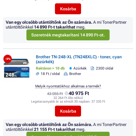
Kosárba
Van egy olcsóbb utántöltőnk az Ön számára.
A mi TonerPartner
utántöltőinkkel
14 890 Ft
-t takaríthat
meg.
Szeretnék megtakarítani 14 890 Ft-ot.
Brother TN-248-XL (TN248XLC) - toner, cyan
- 5%
(azúrkék)
Raktáron > 10 db
Azúrkék
2300 oldal
18 Ft / oldal
Brother
Melyik nyomtatókhoz alkalmas a termék?
40 975 Ft
43 055 Ft
32 264 Ft Áfa nélkül
Legalacsonyabb ár az elmúlt 30 napban:
37 335 Ft
Kosárba
Van egy olcsóbb utántöltőnk az Ön számára.
A mi TonerPartner
utántöltőinkkel
21 155 Ft
-t takaríthat
meg.