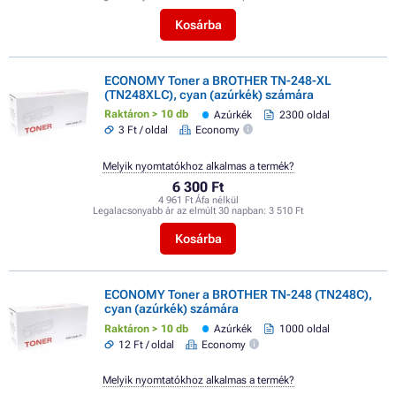
Kosárba
ECONOMY Toner a BROTHER TN-248-XL
(TN248XLC), cyan (azúrkék) számára
Raktáron > 10 db
Azúrkék
2300 oldal
3 Ft / oldal
Economy
Melyik nyomtatókhoz alkalmas a termék?
6 300 Ft
4 961 Ft Áfa nélkül
Legalacsonyabb ár az elmúlt 30 napban:
3 510 Ft
Kosárba
ECONOMY Toner a BROTHER TN-248 (TN248C),
cyan (azúrkék) számára
Raktáron > 10 db
Azúrkék
1000 oldal
12 Ft / oldal
Economy
Melyik nyomtatókhoz alkalmas a termék?