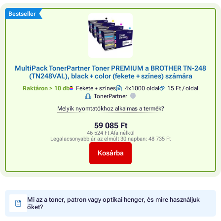
Bestseller
MultiPack TonerPartner Toner PREMIUM a BROTHER TN-248
(TN248VAL), black + color (fekete + színes) számára
Raktáron > 10 db
Fekete + színes
4x1000 oldal
15 Ft / oldal
TonerPartner
Melyik nyomtatókhoz alkalmas a termék?
59 085 Ft
46 524 Ft Áfa nélkül
Legalacsonyabb ár az elmúlt 30 napban:
48 735 Ft
Kosárba
Mi az a toner, patron vagy optikai henger, és mire használjuk
őket?