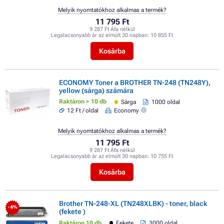
Melyik nyomtatókhoz alkalmas a termék?
11 795 Ft
9 287 Ft Áfa nélkül
Legalacsonyabb ár az elmúlt 30 napban:
10 855 Ft
Kosárba
ECONOMY Toner a BROTHER TN-248 (TN248Y),
yellow (sárga) számára
Raktáron > 10 db
Sárga
1000 oldal
12 Ft / oldal
Economy
Melyik nyomtatókhoz alkalmas a termék?
11 795 Ft
9 287 Ft Áfa nélkül
Legalacsonyabb ár az elmúlt 30 napban:
10 755 Ft
Kosárba
Brother TN-248-XL (TN248XLBK) - toner, black
- 6%
(fekete )
Raktáron 10 db
Fekete
3000 oldal