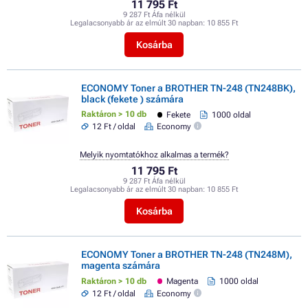
11 795 Ft
9 287 Ft Áfa nélkül
Legalacsonyabb ár az elmúlt 30 napban:
10 855 Ft
Kosárba
ECONOMY Toner a BROTHER TN-248 (TN248BK),
black (fekete ) számára
Raktáron > 10 db
Fekete
1000 oldal
12 Ft / oldal
Economy
Melyik nyomtatókhoz alkalmas a termék?
11 795 Ft
9 287 Ft Áfa nélkül
Legalacsonyabb ár az elmúlt 30 napban:
10 855 Ft
Kosárba
ECONOMY Toner a BROTHER TN-248 (TN248M),
magenta számára
Raktáron > 10 db
Magenta
1000 oldal
12 Ft / oldal
Economy