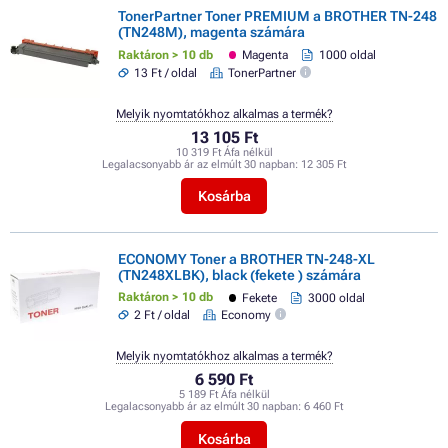
TonerPartner Toner PREMIUM a BROTHER TN-248
(TN248M), magenta számára
Raktáron > 10 db
Magenta
1000 oldal
13 Ft / oldal
TonerPartner
Melyik nyomtatókhoz alkalmas a termék?
13 105 Ft
10 319 Ft Áfa nélkül
Legalacsonyabb ár az elmúlt 30 napban:
12 305 Ft
Kosárba
ECONOMY Toner a BROTHER TN-248-XL
(TN248XLBK), black (fekete ) számára
Raktáron > 10 db
Fekete
3000 oldal
2 Ft / oldal
Economy
Melyik nyomtatókhoz alkalmas a termék?
6 590 Ft
5 189 Ft Áfa nélkül
Legalacsonyabb ár az elmúlt 30 napban:
6 460 Ft
Kosárba