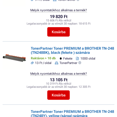
Melyik nyomtatókhoz alkalmas a termék?
19 820 Ft
15 606 Ft Áfa nélkül
Legalacsonyabb ár az elmúlt 30 napban:
18 615 Ft
Kosárba
TonerPartner Toner PREMIUM a BROTHER TN-248
(TN248BK), black (fekete ) számára
Raktáron > 10 db
Fekete
1000 oldal
13 Ft / oldal
TonerPartner
Melyik nyomtatókhoz alkalmas a termék?
13 105 Ft
10 319 Ft Áfa nélkül
Legalacsonyabb ár az elmúlt 30 napban:
12 305 Ft
Kosárba
TonerPartner Toner PREMIUM a BROTHER TN-248
(TN248Y), yellow (sárga) számára