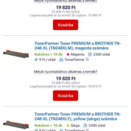
Melyik nyomtatókhoz alkalmas a termék?
19 820 Ft
15 606 Ft Áfa nélkül
Legalacsonyabb ár az elmúlt 30 napban:
18 485 Ft
Kosárba
TonerPartner Toner PREMIUM a BROTHER TN-
248-XL (TN248XLM), magenta számára
Raktáron > 10 db
Magenta
2300 oldal
9 Ft / oldal
TonerPartner
Melyik nyomtatókhoz alkalmas a termék?
19 820 Ft
15 606 Ft Áfa nélkül
Legalacsonyabb ár az elmúlt 30 napban:
18 615 Ft
Kosárba
TonerPartner Toner PREMIUM a BROTHER TN-
248-XL (TN248XLY), yellow (sárga) számára
Raktáron > 10 db
Sárga
2300 oldal
9 Ft / oldal
TonerPartner