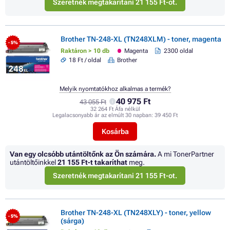
Szeretnék megtakarítani 21 155 Ft-ot.
Brother TN-248-XL (TN248XLM) - toner, magenta
- 5%
Raktáron > 10 db
Magenta
2300 oldal
18 Ft / oldal
Brother
Melyik nyomtatókhoz alkalmas a termék?
40 975 Ft
43 055 Ft
32 264 Ft Áfa nélkül
Legalacsonyabb ár az elmúlt 30 napban:
39 450 Ft
Kosárba
Van egy olcsóbb utántöltőnk az Ön számára.
A mi TonerPartner
utántöltőinkkel
21 155 Ft
-t takaríthat
meg.
Szeretnék megtakarítani 21 155 Ft-ot.
Brother TN-248-XL (TN248XLY) - toner, yellow
- 5%
(sárga)