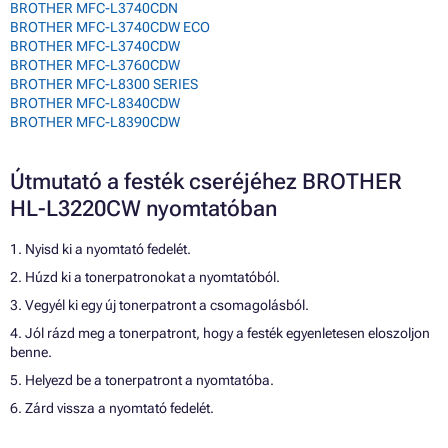
BROTHER MFC-L3740CDN
BROTHER MFC-L3740CDW ECO
BROTHER MFC-L3740CDW
BROTHER MFC-L3760CDW
BROTHER MFC-L8300 SERIES
BROTHER MFC-L8340CDW
BROTHER MFC-L8390CDW
Útmutató a festék cseréjéhez BROTHER
HL-L3220CW nyomtatóban
1. Nyisd ki a nyomtató fedelét.
2. Húzd ki a tonerpatronokat a nyomtatóból.
3. Vegyél ki egy új tonerpatront a csomagolásból.
4. Jól rázd meg a tonerpatront, hogy a festék egyenletesen eloszoljon
benne.
5. Helyezd be a tonerpatront a nyomtatóba.
6. Zárd vissza a nyomtató fedelét.