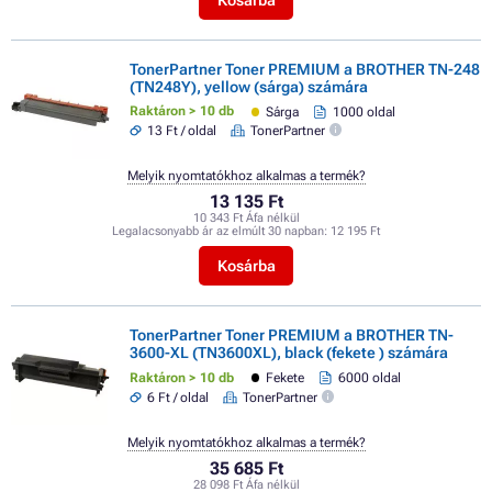
TonerPartner Toner PREMIUM a BROTHER TN-248
(TN248Y), yellow (sárga) számára
Raktáron > 10 db
Sárga
1000 oldal
13 Ft / oldal
TonerPartner
Melyik nyomtatókhoz alkalmas a termék?
13 135 Ft
10 343 Ft Áfa nélkül
Legalacsonyabb ár az elmúlt 30 napban:
12 195 Ft
Kosárba
TonerPartner Toner PREMIUM a BROTHER TN-
3600-XL (TN3600XL), black (fekete ) számára
Raktáron > 10 db
Fekete
6000 oldal
6 Ft / oldal
TonerPartner
Melyik nyomtatókhoz alkalmas a termék?
35 685 Ft
28 098 Ft Áfa nélkül