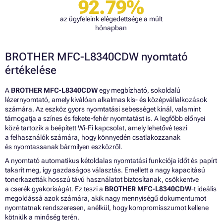
92.79%
az ügyfeleink elégedettsége a múlt
hónapban
BROTHER MFC-L8340CDW nyomtató
értékelése
A
BROTHER MFC-L8340CDW
egy megbízható, sokoldalú
lézernyomtató, amely kiválóan alkalmas kis- és középvállalkozások
számára. Az eszköz gyors nyomtatási sebességet kínál, valamint
támogatja a színes és fekete-fehér nyomtatást is. A legfőbb előnyei
közé tartozik a beépített Wi-Fi kapcsolat, amely lehetővé teszi
a felhasználók számára, hogy könnyedén csatlakozzanak
és nyomtassanak bármilyen eszközről.
A nyomtató automatikus kétoldalas nyomtatási funkciója időt és papírt
takarít meg, így gazdaságos választás. Emellett a nagy kapacitású
tonerkazetták hosszú távú használatot biztosítanak, csökkentve
a cserék gyakoriságát. Ez teszi a
BROTHER MFC-L8340CDW
-t ideális
megoldássá azok számára, akik nagy mennyiségű dokumentumot
nyomtatnak rendszeresen, anélkül, hogy kompromisszumot kellene
kötniük a minőség terén.