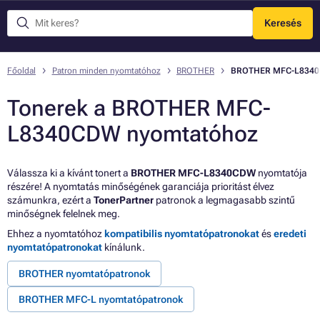
Keresés
Menü
Főoldal
Patron minden nyomtatóhoz
BROTHER
BROTHER MFC-L834
Tonerek a BROTHER MFC-
L8340CDW nyomtatóhoz
Válassza ki a kívánt tonert a
BROTHER MFC-L8340CDW
nyomtatója
részére! A nyomtatás minőségének garanciája prioritást élvez
számunkra, ezért a
TonerPartner
patronok a legmagasabb szintű
minőségnek felelnek meg.
Ehhez a nyomtatóhoz
kompatibilis nyomtatópatronokat
és
eredeti
nyomtatópatronokat
kínálunk.
BROTHER nyomtatópatronok
BROTHER MFC-L nyomtatópatronok