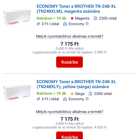
ECONOMY Toner a BROTHER TN-248-XL
(TN248XLM), magenta számára
Raktáron > 10 db
Magenta
2300 oldal
3 Ft / oldal
Economy
Melyik nyomtatókhoz alkalmas a termék?
7 175 Ft
5 650 Ft Áfa nélkül
Legalacsonyabb ár az elmúlt 30 napban:
3 995 Ft
Kosárba
ECONOMY Toner a BROTHER TN-248-XL
(TN248XLY), yellow (sárga) számára
Raktáron > 10 db
Sárga
2300 oldal
3 Ft / oldal
Economy
Melyik nyomtatókhoz alkalmas a termék?
7 175 Ft
5 650 Ft Áfa nélkül
Legalacsonyabb ár az elmúlt 30 napban:
4 035 Ft
Kosárba