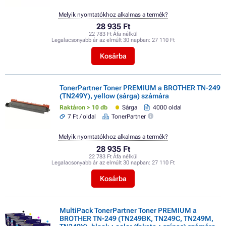
Melyik nyomtatókhoz alkalmas a termék?
28 935 Ft
22 783 Ft Áfa nélkül
Legalacsonyabb ár az elmúlt 30 napban:
27 110 Ft
Kosárba
TonerPartner Toner PREMIUM a BROTHER TN-249
(TN249Y), yellow (sárga) számára
Raktáron > 10 db
Sárga
4000 oldal
7 Ft / oldal
TonerPartner
Melyik nyomtatókhoz alkalmas a termék?
28 935 Ft
22 783 Ft Áfa nélkül
Legalacsonyabb ár az elmúlt 30 napban:
27 110 Ft
Kosárba
MultiPack TonerPartner Toner PREMIUM a
BROTHER TN-249 (TN249BK, TN249C, TN249M,