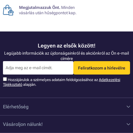
Megjutalmazzuk Önt.
Minden
vásárlás után hűségpontot kap.
Legyen az elsők között!
Legújabb információk az újdonságainkról és akciónkról az Ön e-mail
címére
Feliratkozom a hírlevélre
Hozzájárulok a szémelyes adataim feldolgozásához az
Adatkezelési
Tájékoztató
alapján.
Elérhetőség
Vásároljon nálunk!