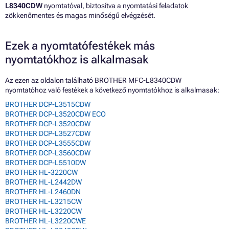
L8340CDW
nyomtatóval, biztosítva a nyomtatási feladatok
zökkenőmentes és magas minőségű elvégzését.
Ezek a nyomtatófestékek más
nyomtatókhoz is alkalmasak
Az ezen az oldalon található BROTHER MFC-L8340CDW
nyomtatóhoz való festékek a következő nyomtatókhoz is alkalmasak:
BROTHER DCP-L3515CDW
BROTHER DCP-L3520CDW ECO
BROTHER DCP-L3520CDW
BROTHER DCP-L3527CDW
BROTHER DCP-L3555CDW
BROTHER DCP-L3560CDW
BROTHER DCP-L5510DW
BROTHER HL-3220CW
BROTHER HL-L2442DW
BROTHER HL-L2460DN
BROTHER HL-L3215CW
BROTHER HL-L3220CW
BROTHER HL-L3220CWE