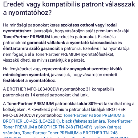
Eredeti vagy kompatibilis patront válasszak
a nyomtatóhoz?
Ha minőségi patronokat keres
szokásos otthoni vagy irodai
nyomtatáshoz
, javasoljuk, hogy vásároljon saját prémium márkájú
TonerPartner PREMIUM
tonereket és patronokat. Ezeknél a
patronoknál
garanciát vállalunk a nyomtató károsodására
és
élettartamra szóló garanciát
a patronra. Ezenkívül, ha nyomtatója
nem fogadja el a TonerPartner PREMIUM nyomtatófestéket,
visszaküldheti, és mi visszatérítjük a pénzét.
Ha fényképeket vagy
reprezentatív anyagokat szeretne kiváló
minőségben nyomtatni
, javasoljuk, hogy vásároljon
eredeti
festékeket a nyomtatóhoz
.
A BROTHER MFC-L8340CDW nyomtatóhoz 31 kompatibilis
patronokat és 14 eredeti patronokat kínálunk.
A
TonerPartner PREMIUM
patronokkal
akár 80%-ot
takaríthat meg a
költségeken. A következő prémium patronokat kínáljuk BROTHER
MFC-L8340CDW nyomtatóhoz:
TonerPartner Patron PREMIUM a
BROTHER LC-422 (LC422BK), black (fekete) számára
,
TonerPartner
Toner PREMIUM a BROTHER TN-248 (TN248Y), yellow (sárga)
számára
,
TonerPartner Toner PREMIUM a BROTHER TN-248