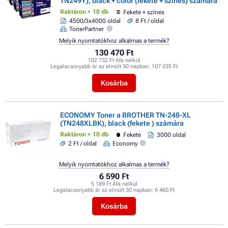
TN249Y), black + color (fekete + színes) számára
Raktáron > 10 db
Fekete + színes
4500/3x4000 oldal
8 Ft / oldal
TonerPartner
Melyik nyomtatókhoz alkalmas a termék?
130 470 Ft
102 732 Ft Áfa nélkül
Legalacsonyabb ár az elmúlt 30 napban:
107 035 Ft
Kosárba
ECONOMY Toner a BROTHER TN-248-XL
(TN248XLBK), black (fekete ) számára
Raktáron > 10 db
Fekete
3000 oldal
2 Ft / oldal
Economy
Melyik nyomtatókhoz alkalmas a termék?
6 590 Ft
5 189 Ft Áfa nélkül
Legalacsonyabb ár az elmúlt 30 napban:
6 460 Ft
Kosárba