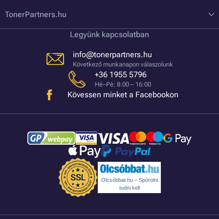
TonerPartners.hu
Legyünk kapcsolatban
info@tonerpartners.hu
Következő munkanapon válaszolunk
+36 1955 5796
Hé–Pé: 8:00 – 16:00
Kövessen minket a Facebookon
Olcsóbbat.hu – Spórolni
tudni kell