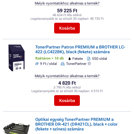
Melyik nyomtatókhoz alkalmas a termék?
59 225 Ft
46 634 Ft Áfa nélkül
Legalacsonyabb ár az elmúlt 30 napban:
48 735 Ft
Kosárba
TonerPartner Patron PREMIUM a BROTHER LC-
422 (LC422BK), black (fekete) számára
Raktáron > 10 db
Fekete
550 oldal
9 Ft / oldal
TonerPartner
Melyik nyomtatókhoz alkalmas a termék?
4 820 Ft
3 795 Ft Áfa nélkül
Legalacsonyabb ár az elmúlt 30 napban:
4 515 Ft
Kosárba
Optikai egység TonerPartner PREMIUM a
BROTHER DR-421 (DR421CL), black + color
(fekete + színes) számára