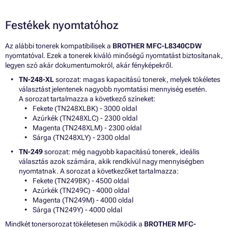
Festékek nyomtatóhoz
Az alábbi tonerek kompatibilisek a
BROTHER MFC-L8340CDW
nyomtatóval. Ezek a tonerek kiváló minőségű nyomtatást biztosítanak,
legyen szó akár dokumentumokról, akár fényképekről.
TN-248-XL
sorozat: magas kapacitású tonerek, melyek tökéletes
választást jelentenek nagyobb nyomtatási mennyiség esetén.
A sorozat tartalmazza a következő színeket:
Fekete (TN248XLBK) - 3000 oldal
Azúrkék (TN248XLC) - 2300 oldal
Magenta (TN248XLM) - 2300 oldal
Sárga (TN248XLY) - 2300 oldal
TN-249
sorozat: még nagyobb kapacitású tonerek, ideális
választás azok számára, akik rendkívül nagy mennyiségben
nyomtatnak. A sorozat a következőket tartalmazza:
Fekete (TN249BK) - 4500 oldal
Azúrkék (TN249C) - 4000 oldal
Magenta (TN249M) - 4000 oldal
Sárga (TN249Y) - 4000 oldal
Mindkét tonersorozat tökéletesen működik a
BROTHER MFC-