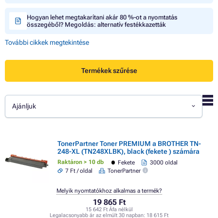
Hogyan lehet megtakarítani akár 80 %-ot a nyomtatás
összegéből? Megoldás: alternatív festékkazetták
További cikkek megtekintése
Termékek szűrése
Ajánljuk
TonerPartner Toner PREMIUM a BROTHER TN-
248-XL (TN248XLBK), black (fekete ) számára
Raktáron > 10 db
Fekete
3000 oldal
7 Ft / oldal
TonerPartner
Melyik nyomtatókhoz alkalmas a termék?
19 865 Ft
15 642 Ft Áfa nélkül
Legalacsonyabb ár az elmúlt 30 napban:
18 615 Ft