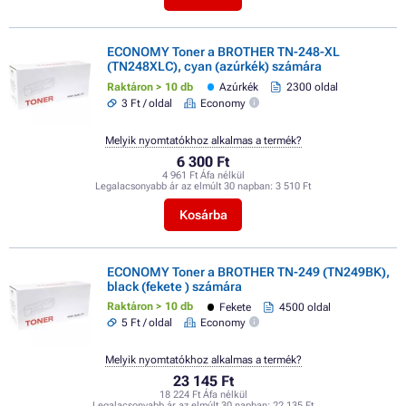
ECONOMY Toner a BROTHER TN-248-XL
(TN248XLC), cyan (azúrkék) számára
Raktáron > 10 db
Azúrkék
2300 oldal
3 Ft / oldal
Economy
Melyik nyomtatókhoz alkalmas a termék?
6 300 Ft
4 961 Ft Áfa nélkül
Legalacsonyabb ár az elmúlt 30 napban:
3 510 Ft
Kosárba
ECONOMY Toner a BROTHER TN-249 (TN249BK),
black (fekete ) számára
Raktáron > 10 db
Fekete
4500 oldal
5 Ft / oldal
Economy
Melyik nyomtatókhoz alkalmas a termék?
23 145 Ft
18 224 Ft Áfa nélkül
Legalacsonyabb ár az elmúlt 30 napban:
22 135 Ft