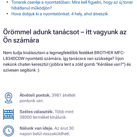
Tonerek cseréje a nyomtatóban: Mire kell figyelni, hogy az új toner
hibátlanul működjön?
Hova dobjuk ki a nyomtatónkat: 4 hely, ahol átveszik
Örömmel adunk tanácsot – itt vagyunk az
Ön számára
Nem tudja kiválasztani a legmegfelelőbb festéket BROTHER MFC-
L8340CDW nyomtató számára, így tanácsra van szüksége? Írjon
nekünk chaten keresztül (jobbra lent a zöld gomb "Kérdése van?") és
szívesen segítünk :)
Átvételi pontok.
3981 átvételi
pontunk van.
Széles választék.
Több mint
38000 terméket kínálunk.
Nálunk van ideje.
Az árut 30
napon belül visszaküldheti.