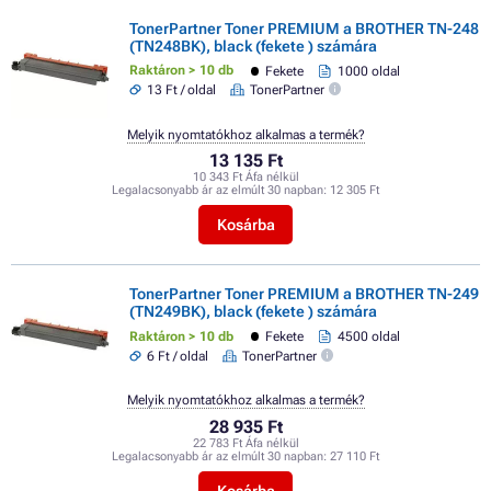
TonerPartner Toner PREMIUM a BROTHER TN-248
(TN248BK), black (fekete ) számára
Raktáron > 10 db
Fekete
1000 oldal
13 Ft / oldal
TonerPartner
Melyik nyomtatókhoz alkalmas a termék?
13 135 Ft
10 343 Ft Áfa nélkül
Legalacsonyabb ár az elmúlt 30 napban:
12 305 Ft
Kosárba
TonerPartner Toner PREMIUM a BROTHER TN-249
(TN249BK), black (fekete ) számára
Raktáron > 10 db
Fekete
4500 oldal
6 Ft / oldal
TonerPartner
Melyik nyomtatókhoz alkalmas a termék?
28 935 Ft
22 783 Ft Áfa nélkül
Legalacsonyabb ár az elmúlt 30 napban:
27 110 Ft
Kosárba