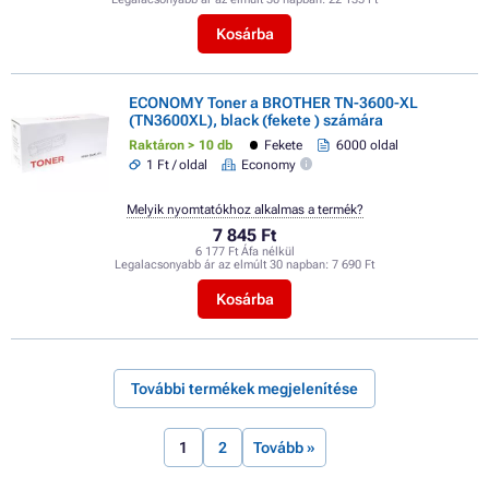
Kosárba
ECONOMY Toner a BROTHER TN-3600-XL
(TN3600XL), black (fekete ) számára
Raktáron > 10 db
Fekete
6000 oldal
1 Ft / oldal
Economy
Melyik nyomtatókhoz alkalmas a termék?
7 845 Ft
6 177 Ft Áfa nélkül
Legalacsonyabb ár az elmúlt 30 napban:
7 690 Ft
Kosárba
További termékek megjelenítése
1
2
Tovább »