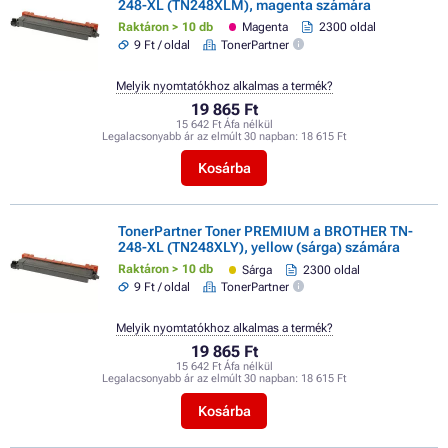
248-XL (TN248XLM), magenta számára
Raktáron > 10 db
Magenta
2300 oldal
9 Ft / oldal
TonerPartner
Melyik nyomtatókhoz alkalmas a termék?
19 865 Ft
15 642 Ft Áfa nélkül
Legalacsonyabb ár az elmúlt 30 napban:
18 615 Ft
Kosárba
TonerPartner Toner PREMIUM a BROTHER TN-
248-XL (TN248XLY), yellow (sárga) számára
Raktáron > 10 db
Sárga
2300 oldal
9 Ft / oldal
TonerPartner
Melyik nyomtatókhoz alkalmas a termék?
19 865 Ft
15 642 Ft Áfa nélkül
Legalacsonyabb ár az elmúlt 30 napban:
18 615 Ft
Kosárba