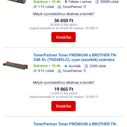
Raktáron > 10 db
Fekete + színes
50000 oldal
1 Ft / oldal
TonerPartner
Melyik nyomtatókhoz alkalmas a termék?
36 650 Ft
28 858 Ft Áfa nélkül
Legalacsonyabb ár az elmúlt 30 napban:
35 500 Ft
Kosárba
TonerPartner Toner PREMIUM a BROTHER TN-
248-XL (TN248XLC), cyan (azúrkék) számára
Raktáron > 10 db
Azúrkék
2300 oldal
9 Ft / oldal
TonerPartner
Melyik nyomtatókhoz alkalmas a termék?
19 865 Ft
15 642 Ft Áfa nélkül
Legalacsonyabb ár az elmúlt 30 napban:
18 485 Ft
Kosárba
TonerPartner Toner PREMIUM a BROTHER TN-