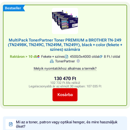
Bestseller
MultiPack TonerPartner Toner PREMIUM a BROTHER TN-249
(TN249BK, TN249C, TN249M, TN249Y), black + color (fekete +
színes) számára
Raktáron > 10 db
Fekete + színes
4500/3x4000 oldal
8 Ft / oldal
TonerPartner
Melyik nyomtatókhoz alkalmas a termék?
130 470 Ft
102 732 Ft Áfa nélkül
Legalacsonyabb ár az elmúlt 30 napban:
107 035 Ft
Kosárba
Mi az a toner, patron vagy optikai henger, és mire használjuk
őket?