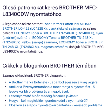
Olcsó patronokat keres BROTHER MFC-
L8340CDW nyomtatóhoz
A legolcsóbb fekete patront
TonerPartner Patron PREMIUM a
BROTHER LC-422 (LC422BK), black (fekete) számára
és színes
patront
ECONOMY Toner a BROTHER TN-248-XL (TN248XLC), cyan
(azúrkék) számára
,
ECONOMY Toner a BROTHER TN-248-XL
(TN248XLY), yellow (sárga) számára
,
ECONOMY Toner a BROTHER
TN-248-XL (TN248XLM), magenta számára
kínáljuk BROTHER MFC-
L8340CDW nyomtatójához.
Cikkek a blogunkon BROTHER témában
Számos cikket írtunk BROTHER blogunkon:
A Brother márka története - Japánból egészen a világ végére
Amikor a lézernyomtatóban a toner rontja a nyomtatást - 5
leggyakoribb probléma és a megoldásuk
Lézernyomtató hibái: meddig érdemes javítani?
Hogyan kell megfelelően gondoskodni a nyomtatóról?
Időszerű és alapos nyomtatókarbantartás - kevesebb probléma