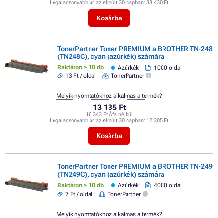
Legalacsonyabb ár az elmúlt 30 napban:
33 430 Ft
Kosárba
TonerPartner Toner PREMIUM a BROTHER TN-248
(TN248C), cyan (azúrkék) számára
Raktáron > 10 db
Azúrkék
1000 oldal
13 Ft / oldal
TonerPartner
Melyik nyomtatókhoz alkalmas a termék?
13 135 Ft
10 343 Ft Áfa nélkül
Legalacsonyabb ár az elmúlt 30 napban:
12 305 Ft
Kosárba
TonerPartner Toner PREMIUM a BROTHER TN-249
(TN249C), cyan (azúrkék) számára
Raktáron > 10 db
Azúrkék
4000 oldal
7 Ft / oldal
TonerPartner
Melyik nyomtatókhoz alkalmas a termék?