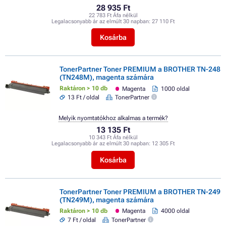
28 935 Ft
22 783 Ft Áfa nélkül
Legalacsonyabb ár az elmúlt 30 napban:
27 110 Ft
Kosárba
TonerPartner Toner PREMIUM a BROTHER TN-248
(TN248M), magenta számára
Raktáron > 10 db
Magenta
1000 oldal
13 Ft / oldal
TonerPartner
Melyik nyomtatókhoz alkalmas a termék?
13 135 Ft
10 343 Ft Áfa nélkül
Legalacsonyabb ár az elmúlt 30 napban:
12 305 Ft
Kosárba
TonerPartner Toner PREMIUM a BROTHER TN-249
(TN249M), magenta számára
Raktáron > 10 db
Magenta
4000 oldal
7 Ft / oldal
TonerPartner