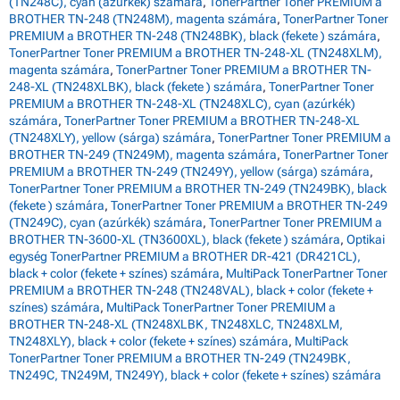
(TN248C), cyan (azúrkék) számára
,
TonerPartner Toner PREMIUM a
BROTHER TN-248 (TN248M), magenta számára
,
TonerPartner Toner
PREMIUM a BROTHER TN-248 (TN248BK), black (fekete ) számára
,
TonerPartner Toner PREMIUM a BROTHER TN-248-XL (TN248XLM),
magenta számára
,
TonerPartner Toner PREMIUM a BROTHER TN-
248-XL (TN248XLBK), black (fekete ) számára
,
TonerPartner Toner
PREMIUM a BROTHER TN-248-XL (TN248XLC), cyan (azúrkék)
számára
,
TonerPartner Toner PREMIUM a BROTHER TN-248-XL
(TN248XLY), yellow (sárga) számára
,
TonerPartner Toner PREMIUM a
BROTHER TN-249 (TN249M), magenta számára
,
TonerPartner Toner
PREMIUM a BROTHER TN-249 (TN249Y), yellow (sárga) számára
,
TonerPartner Toner PREMIUM a BROTHER TN-249 (TN249BK), black
(fekete ) számára
,
TonerPartner Toner PREMIUM a BROTHER TN-249
(TN249C), cyan (azúrkék) számára
,
TonerPartner Toner PREMIUM a
BROTHER TN-3600-XL (TN3600XL), black (fekete ) számára
,
Optikai
egység TonerPartner PREMIUM a BROTHER DR-421 (DR421CL),
black + color (fekete + színes) számára
,
MultiPack TonerPartner Toner
PREMIUM a BROTHER TN-248 (TN248VAL), black + color (fekete +
színes) számára
,
MultiPack TonerPartner Toner PREMIUM a
BROTHER TN-248-XL (TN248XLBK, TN248XLC, TN248XLM,
TN248XLY), black + color (fekete + színes) számára
,
MultiPack
TonerPartner Toner PREMIUM a BROTHER TN-249 (TN249BK,
TN249C, TN249M, TN249Y), black + color (fekete + színes) számára