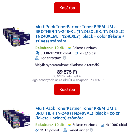
Kosárba
MultiPack TonerPartner Toner PREMIUM a
BROTHER TN-248-XL (TN248XLBK, TN248XLC,
TN248XLM, TN248XLY), black + color (fekete +
színes) számára
Raktáron > 10 db
Fekete + színes
3000/3x2300 oldal
9 Ft / oldal
TonerPartner
Melyik nyomtatókhoz alkalmas a termék?
89 575 Ft
70 532 Ft Áfa nélkül
Legalacsonyabb ár az elmúlt 30 napban:
73 465 Ft
Kosárba
MultiPack TonerPartner Toner PREMIUM a
BROTHER TN-248 (TN248VAL), black + color
(fekete + színes) számára
Raktáron > 10 db
Fekete + színes
4x1000 oldal
15 Ft / oldal
TonerPartner