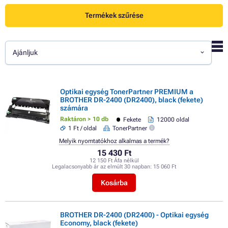
Termékek szűrése
Ajánljuk
Optikai egység TonerPartner PREMIUM a
BROTHER DR-2400 (DR2400), black (fekete)
számára
Raktáron > 10 db
Fekete
12000 oldal
1 Ft / oldal
TonerPartner
Melyik nyomtatókhoz alkalmas a termék?
15 430 Ft
12 150 Ft Áfa nélkül
Legalacsonyabb ár az elmúlt 30 napban:
15 060 Ft
Kosárba
BROTHER DR-2400 (DR2400) - Optikai egység
Economy, black (fekete)