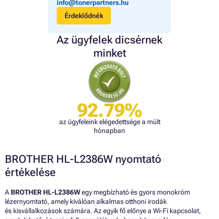
info@tonerpartners.hu
Érdeklődnék
Az ügyfelek dicsérnek
minket
92.79%
az ügyfeleink elégedettsége a múlt
hónapban
BROTHER HL-L2386W nyomtató
értékelése
A
BROTHER HL-L2386W
egy megbízható és gyors monokróm
lézernyomtató, amely kiválóan alkalmas otthoni irodák
és kisvállalkozások számára. Az egyik fő előnye a Wi-Fi kapcsolat,