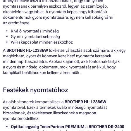
amely lehetővé teszi a felhasználóknak, hogy könnyedén
nyomtassanak bármilyen eszközről, legyen az számítógép,
okostelefon vagy tablet. A nyomtató képes nagy felbontású
dokumentumok gyors nyomtatására, így nem kell sokáig várni
az eredményre.
Kiváló nyomtatási minőség
Gyors nyomtatási sebesség
Wi-Fi kapcsolat minden eszközhöz
A
BROTHER HL-L2386W
tökéletes választás azok számára, akik egy
megbízható, gyors és könnyen kezelhető nyomtatót keresnek
mindennapi használatra. Azoknak ajánlott, akik fontosnak tartják
a gyors és minőségi dokumentumok nyomtatását anélkül, hogy
komplikált beállításokon kellene átmenniük.
Festékek nyomtatóhoz
Az alábbi tonerek kompatibilisek a
BROTHER HL-L2386W
nyomtatóval. Ezek a termékek kiváló minőségű nyomtatást
biztosítanak, és tökéletesen illeszkednek a megadott
nyomtatómodellhez.
Optikai egység TonerPartner PREMIUM
a
BROTHER DR-2400