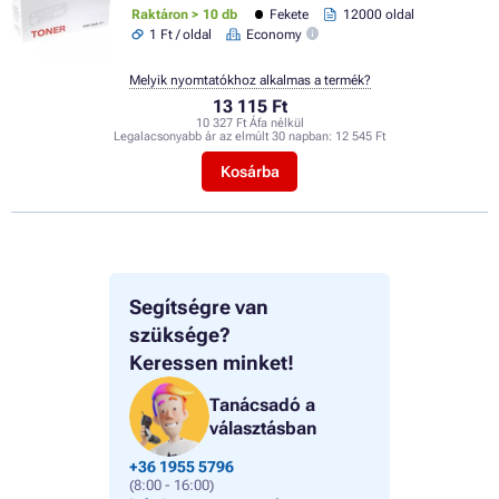
Raktáron > 10 db
Fekete
12000 oldal
1 Ft / oldal
Economy
Melyik nyomtatókhoz alkalmas a termék?
13 115 Ft
10 327 Ft Áfa nélkül
Legalacsonyabb ár az elmúlt 30 napban:
12 545 Ft
Kosárba
Segítségre van
szüksége?
Keressen minket!
Tanácsadó a
választásban
+36 1955 5796
(8:00 - 16:00)