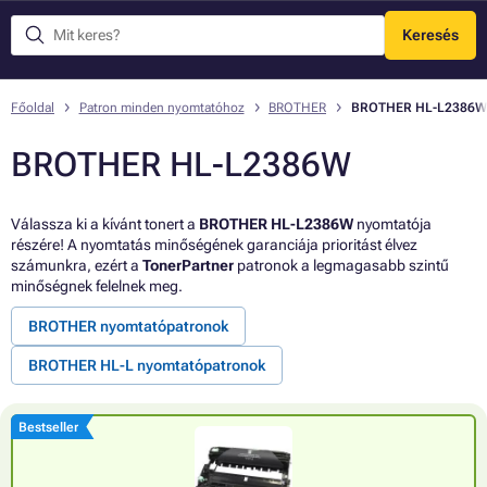
Keresés
Menü
Főoldal
Patron minden nyomtatóhoz
BROTHER
BROTHER HL-L2386W
BROTHER HL-L2386W
Válassza ki a kívánt tonert a
BROTHER HL-L2386W
nyomtatója
részére! A nyomtatás minőségének garanciája prioritást élvez
számunkra, ezért a
TonerPartner
patronok a legmagasabb szintű
minőségnek felelnek meg.
BROTHER nyomtatópatronok
BROTHER HL-L nyomtatópatronok
Bestseller