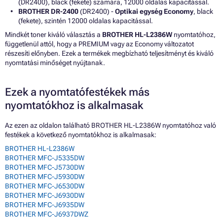
(DR2400), black (fekete) számára, 12000 oldalas kapacitással.
BROTHER DR-2400
(DR2400) -
Optikai egység Economy
, black
(fekete), szintén 12000 oldalas kapacitással.
Mindkét toner kiváló választás a
BROTHER HL-L2386W
nyomtatóhoz,
függetlenül attól, hogy a PREMIUM vagy az Economy változatot
részesíti előnyben. Ezek a termékek megbízható teljesítményt és kiváló
nyomtatási minőséget nyújtanak.
Ezek a nyomtatófestékek más
nyomtatókhoz is alkalmasak
Az ezen az oldalon található BROTHER HL-L2386W nyomtatóhoz való
festékek a következő nyomtatókhoz is alkalmasak:
BROTHER HL-L2386W
BROTHER MFC-J5335DW
BROTHER MFC-J5730DW
BROTHER MFC-J5930DW
BROTHER MFC-J6530DW
BROTHER MFC-J6930DW
BROTHER MFC-J6935DW
BROTHER MFC-J6937DWZ