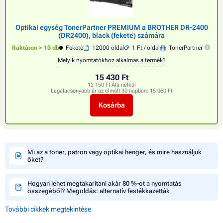
Optikai egység TonerPartner PREMIUM a BROTHER DR-2400
(DR2400), black (fekete) számára
Raktáron > 10 db
Fekete
12000 oldal
1 Ft / oldal
TonerPartner
Melyik nyomtatókhoz alkalmas a termék?
15 430 Ft
12 150 Ft Áfa nélkül
Legalacsonyabb ár az elmúlt 30 napban:
15 060 Ft
Kosárba
Mi az a toner, patron vagy optikai henger, és mire használjuk
őket?
Hogyan lehet megtakarítani akár 80 %-ot a nyomtatás
összegéből? Megoldás: alternatív festékkazetták
További cikkek megtekintése