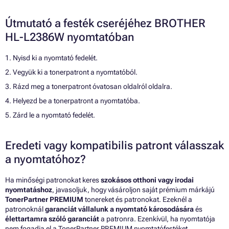
Útmutató a festék cseréjéhez BROTHER
HL-L2386W nyomtatóban
1. Nyisd ki a nyomtató fedelét.
2. Vegyük ki a tonerpatront a nyomtatóból.
3. Rázd meg a tonerpatront óvatosan oldalról oldalra.
4. Helyezd be a tonerpatront a nyomtatóba.
5. Zárd le a nyomtató fedelét.
Eredeti vagy kompatibilis patront válasszak
a nyomtatóhoz?
Ha minőségi patronokat keres
szokásos otthoni vagy irodai
nyomtatáshoz
, javasoljuk, hogy vásároljon saját prémium márkájú
TonerPartner PREMIUM
tonereket és patronokat. Ezeknél a
patronoknál
garanciát vállalunk a nyomtató károsodására
és
élettartamra szóló garanciát
a patronra. Ezenkívül, ha nyomtatója
nem fogadja el a TonerPartner PREMIUM nyomtatófestéket,