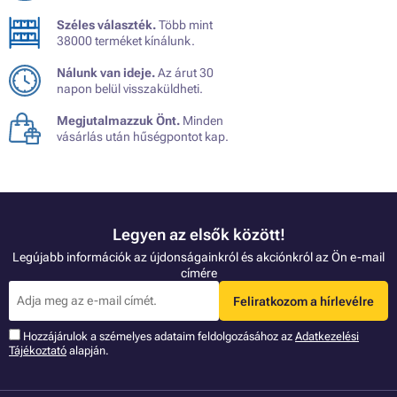
Széles választék.
Több mint
38000 terméket kínálunk.
Nálunk van ideje.
Az árut 30
napon belül visszaküldheti.
Megjutalmazzuk Önt.
Minden
vásárlás után hűségpontot kap.
Legyen az elsők között!
Legújabb információk az újdonságainkról és akciónkról az Ön e-mail
címére
Feliratkozom a hírlevélre
Hozzájárulok a szémelyes adataim feldolgozásához az
Adatkezelési
Tájékoztató
alapján.