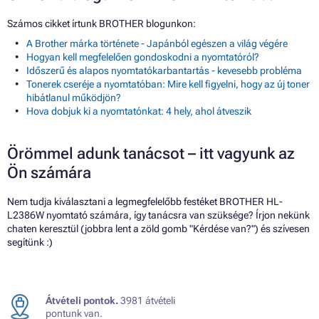
Számos cikket írtunk BROTHER blogunkon:
A Brother márka története - Japánból egészen a világ végére
Hogyan kell megfelelően gondoskodni a nyomtatóról?
Időszerű és alapos nyomtatókarbantartás - kevesebb probléma
Tonerek cseréje a nyomtatóban: Mire kell figyelni, hogy az új toner
hibátlanul működjön?
Hova dobjuk ki a nyomtatónkat: 4 hely, ahol átveszik
Örömmel adunk tanácsot – itt vagyunk az
Ön számára
Nem tudja kiválasztani a legmegfelelőbb festéket BROTHER HL-
L2386W nyomtató számára, így tanácsra van szüksége? Írjon nekünk
chaten keresztül (jobbra lent a zöld gomb "Kérdése van?") és szívesen
segítünk :)
Átvételi pontok.
3981 átvételi
pontunk van.