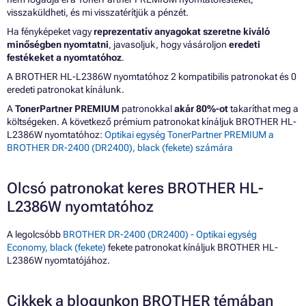
visszaküldheti, és mi visszatérítjük a pénzét.
Ha fényképeket vagy
reprezentatív anyagokat szeretne kiváló
minőségben nyomtatni
, javasoljuk, hogy vásároljon
eredeti
festékeket a nyomtatóhoz
.
A BROTHER HL-L2386W nyomtatóhoz 2 kompatibilis patronokat és 0
eredeti patronokat kínálunk.
A
TonerPartner PREMIUM
patronokkal
akár 80%-ot
takaríthat meg a
költségeken. A következő prémium patronokat kínáljuk BROTHER HL-
L2386W nyomtatóhoz:
Optikai egység TonerPartner PREMIUM a
BROTHER DR-2400 (DR2400), black (fekete) számára
Olcsó patronokat keres BROTHER HL-
L2386W nyomtatóhoz
A legolcsóbb
BROTHER DR-2400 (DR2400) - Optikai egység
Economy, black (fekete)
fekete patronokat kínáljuk BROTHER HL-
L2386W nyomtatójához.
Cikkek a blogunkon BROTHER témában