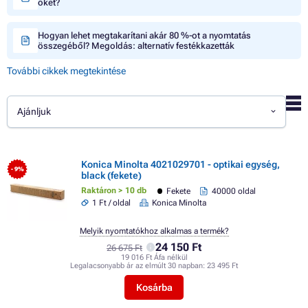
őket?
Hogyan lehet megtakarítani akár 80 %-ot a nyomtatás
összegéből? Megoldás: alternatív festékkazetták
További cikkek megtekintése
Ajánljuk
Konica Minolta 4021029701 - optikai egység,
- 9%
black (fekete)
Raktáron > 10 db
Fekete
40000 oldal
1 Ft / oldal
Konica Minolta
Melyik nyomtatókhoz alkalmas a termék?
24 150 Ft
26 675 Ft
19 016 Ft Áfa nélkül
Legalacsonyabb ár az elmúlt 30 napban:
23 495 Ft
Kosárba