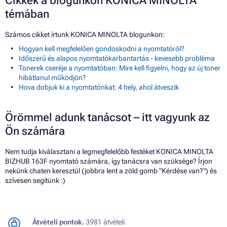
Cikkek a blogunkon KONICA MINOLTA
témában
Számos cikket írtunk KONICA MINOLTA blogunkon:
Hogyan kell megfelelően gondoskodni a nyomtatóról?
Időszerű és alapos nyomtatókarbantartás - kevesebb probléma
Tonerek cseréje a nyomtatóban: Mire kell figyelni, hogy az új toner
hibátlanul működjön?
Hova dobjuk ki a nyomtatónkat: 4 hely, ahol átveszik
Örömmel adunk tanácsot – itt vagyunk az
Ön számára
Nem tudja kiválasztani a legmegfelelőbb festéket KONICA MINOLTA
BIZHUB 163F nyomtató számára, így tanácsra van szüksége? Írjon
nekünk chaten keresztül (jobbra lent a zöld gomb "Kérdése van?") és
szívesen segítünk :)
Átvételi pontok.
3981 átvételi