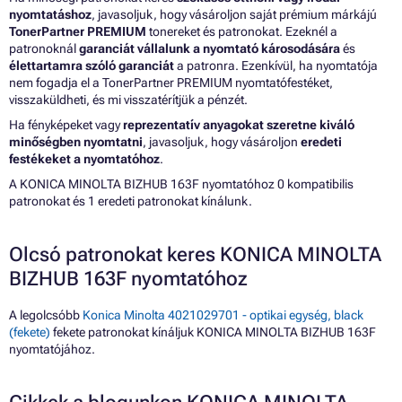
nyomtatáshoz
, javasoljuk, hogy vásároljon saját prémium márkájú
TonerPartner PREMIUM
tonereket és patronokat. Ezeknél a
patronoknál
garanciát vállalunk a nyomtató károsodására
és
élettartamra szóló garanciát
a patronra. Ezenkívül, ha nyomtatója
nem fogadja el a TonerPartner PREMIUM nyomtatófestéket,
visszaküldheti, és mi visszatérítjük a pénzét.
Ha fényképeket vagy
reprezentatív anyagokat szeretne kiváló
minőségben nyomtatni
, javasoljuk, hogy vásároljon
eredeti
festékeket a nyomtatóhoz
.
A KONICA MINOLTA BIZHUB 163F nyomtatóhoz 0 kompatibilis
patronokat és 1 eredeti patronokat kínálunk.
Olcsó patronokat keres KONICA MINOLTA
BIZHUB 163F nyomtatóhoz
A legolcsóbb
Konica Minolta 4021029701 - optikai egység, black
(fekete)
fekete patronokat kínáljuk KONICA MINOLTA BIZHUB 163F
nyomtatójához.