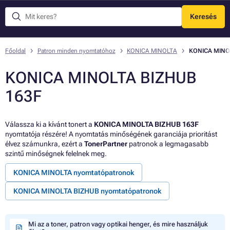
Keresés
Menü
Főoldal
Patron minden nyomtatóhoz
KONICA MINOLTA
KONICA MINO
KONICA MINOLTA BIZHUB
163F
Válassza ki a kívánt tonert a
KONICA MINOLTA BIZHUB 163F
nyomtatója részére! A nyomtatás minőségének garanciája prioritást
élvez számunkra, ezért a
TonerPartner
patronok a legmagasabb
szintű minőségnek felelnek meg.
KONICA MINOLTA nyomtatópatronok
KONICA MINOLTA BIZHUB nyomtatópatronok
Mi az a toner, patron vagy optikai henger, és mire használjuk