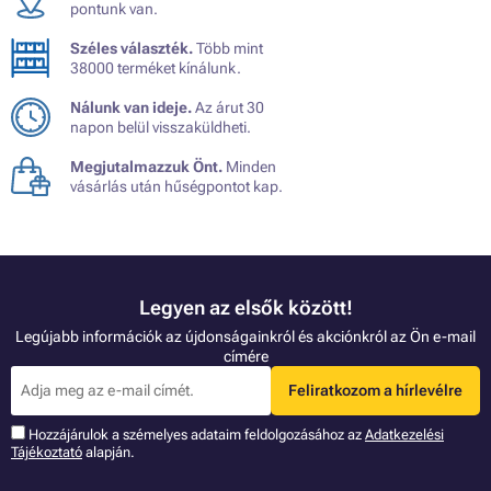
pontunk van.
Széles választék.
Több mint
38000 terméket kínálunk.
Nálunk van ideje.
Az árut 30
napon belül visszaküldheti.
Megjutalmazzuk Önt.
Minden
vásárlás után hűségpontot kap.
Legyen az elsők között!
Legújabb információk az újdonságainkról és akciónkról az Ön e-mail
címére
Feliratkozom a hírlevélre
Hozzájárulok a szémelyes adataim feldolgozásához az
Adatkezelési
Tájékoztató
alapján.