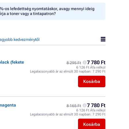
%-os lefedettség nyomtatáskor, avagy mennyi ideig
írja a toner vagy a tintapatron?
agyobb kedvezménytől
7 780 Ft
lack (fekete
8 295 Ft
6 126 Ft Áfa nélkül
Legalacsonyabb ár az elmúlt 30 napban:
7 290 Ft
Kosárba
7 780 Ft
 magenta
8 165 Ft
6 126 Ft Áfa nélkül
Legalacsonyabb ár az elmúlt 30 napban:
7 290 Ft
Kosárba