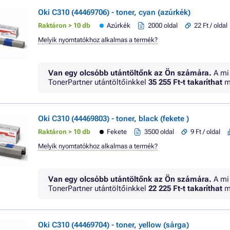
Oki C310 (44469706) - toner, cyan (azúrkék)
Raktáron > 10 db
Azúrkék
2000 oldal
22 Ft / oldal
Melyik nyomtatókhoz alkalmas a termék?
Van egy olcsóbb utántöltőnk az Ön számára.
A mi
TonerPartner utántöltőinkkel
35 255 Ft
-t takaríthat
m
Oki C310 (44469803) - toner, black (fekete )
Raktáron > 10 db
Fekete
3500 oldal
9 Ft / oldal
Melyik nyomtatókhoz alkalmas a termék?
Van egy olcsóbb utántöltőnk az Ön számára.
A mi
TonerPartner utántöltőinkkel
22 225 Ft
-t takaríthat
m
Oki C310 (44469704) - toner, yellow (sárga)