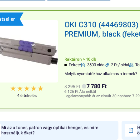
tseller
OKI C310 (44469803) 
PREMIUM, black (feket
Raktáron > 10 db
Fekete
3500 oldal
2 Ft / oldal
To
Melyik nyomtatókhoz alkalmas a termék?
7 780 Ft
8 295 Ft
6 126 Ft Áfa nélkül
4 értékelés
Legalacsonyabb ár az elmúlt 30 napban:
7 29
Mi az a toner, patron vagy optikai henger, és mire
H
használjuk őket?
ö