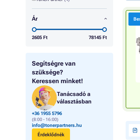
Ár
Bes
2605
Ft
78145
Ft
Segítségre van
szüksége?
Keressen minket!
Tanácsadó a
választásban
+36 1955 5796
(8:00 - 16:00)
info@tonerpartners.hu
Érdeklődnék