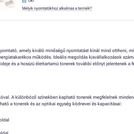
Oki
Melyik nyomtatókhoz alkalmas a termék?
yomtató, amely kiváló minőségű nyomtatást kínál mind otthoni, mi
energiatakarékos működés. Ideális megoldás kisvállalkozások számá
eje és a hosszú élettartamú tonerek további előnyt jelentenek a f
óval. A különböző színekben kapható tonerek megfelelnek minden 
ató a tonerek és az optikai egység kódnevei és kapacitásai:
oldal
oldal