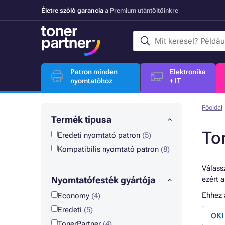
Életre szóló garancia
a Premium utántöltőinkre
Patron minden
Elektronika
nyomtatóhoz
+ IT
Főoldal
Termék típusa
To
Eredeti nyomtató patron
(5)
Kompatibilis nyomtató patron
(8)
Válassz
Nyomtatófesték gyártója
ezért 
Ehhez
Economy
(4)
Eredeti
(5)
OKI
TonerPartner
(4)