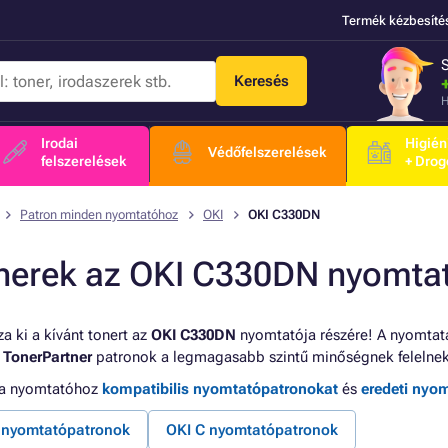
Termék kézbesíté
Keresés
H
Irodai
Higién
Védőfelszerelések
felszerelések
+ Drog
Patron minden nyomtatóhoz
OKI
OKI C330DN
nerek az OKI C330DN nyomta
a ki a kívánt tonert az
OKI C330DN
nyomtatója részére! A nyomtatá
a
TonerPartner
patronok a legmagasabb szintű minőségnek felelne
 a nyomtatóhoz
kompatibilis nyomtatópatronokat
és
eredeti nyo
 nyomtatópatronok
OKI C nyomtatópatronok