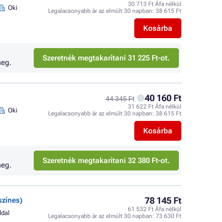
30 713 Ft Áfa nélkül
Oki
Legalacsonyabb ár az elmúlt 30 napban:
38 615 Ft
Kosárba
Szeretnék megtakarítani 31 225 Ft-ot.
eg.
40 160 Ft
44 345 Ft
31 622 Ft Áfa nélkül
Oki
Legalacsonyabb ár az elmúlt 30 napban:
38 615 Ft
Kosárba
Szeretnék megtakarítani 32 380 Ft-ot.
eg.
78 145 Ft
színes)
61 532 Ft Áfa nélkül
ldal
Legalacsonyabb ár az elmúlt 30 napban:
73 630 Ft