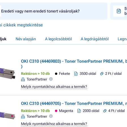
5
Eredeti vagy nem eredeti tonert vásároljak?
b
i cikkek megtekintése
ljuk
Név alapján
A legolcsóbbtól
A legdrágábbtól
Legn
OKI C310 (44469803) - Toner TonerPartner PREMIUM, b
)
Raktáron > 10 db
Fekete
3500 oldal
2 Ft / oldal
TonerPartner
Melyik nyomtatókhoz alkalmas a termék?
OKI C310 (44469705) - Toner TonerPartner PREMIUM,
Raktáron > 10 db
Magenta
2000 oldal
4 Ft / oldal
TonerPartner
Melyik nyomtatókhoz alkalmas a termék?