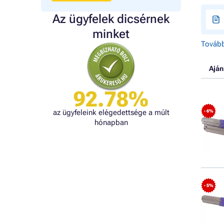
Az ügyfelek dicsérnek
minket
Tovább
Aján
92.78%
az ügyfeleink elégedettsége a múlt
- 6%
hónapban
- 5%