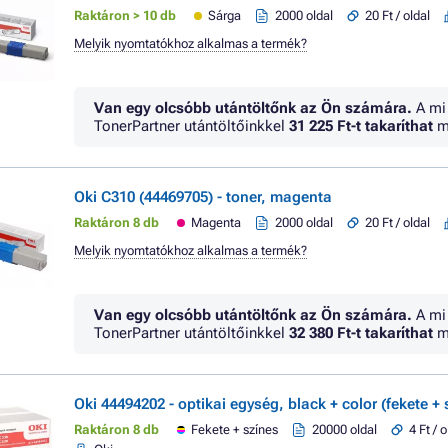
Raktáron > 10 db
Sárga
2000 oldal
20 Ft / oldal
Melyik nyomtatókhoz alkalmas a termék?
Van egy olcsóbb utántöltőnk az Ön számára.
A mi
TonerPartner utántöltőinkkel
31 225 Ft
-t takaríthat
m
Oki C310 (44469705) - toner, magenta
Raktáron 8 db
Magenta
2000 oldal
20 Ft / oldal
Melyik nyomtatókhoz alkalmas a termék?
Van egy olcsóbb utántöltőnk az Ön számára.
A mi
TonerPartner utántöltőinkkel
32 380 Ft
-t takaríthat
m
Oki 44494202 - optikai egység, black + color (fekete + 
Raktáron 8 db
Fekete + színes
20000 oldal
4 Ft / o