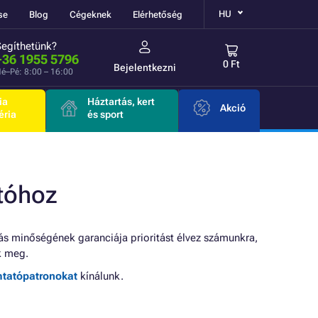
HU
se
Blog
Cégeknek
Elérhetőség
Segíthetünk?
+36 1955 5796
0 Ft
Bejelentkezni
é–Pé: 8:00 – 16:00
ia
Háztartás, kert
Akció
éria
és sport
tóhoz
s minőségének garanciája prioritást élvez számunkra,
k meg.
mtatópatronokat
kínálunk.