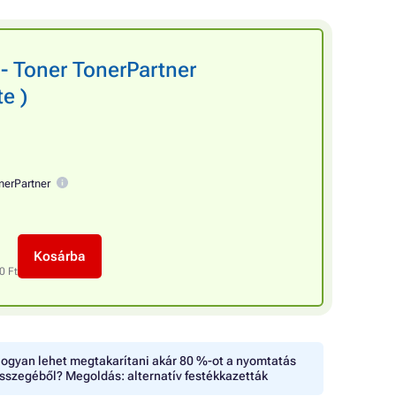
- Toner TonerPartner
e )
nerPartner
Kosárba
0 Ft
ogyan lehet megtakarítani akár 80 %-ot a nyomtatás
sszegéből? Megoldás: alternatív festékkazetták