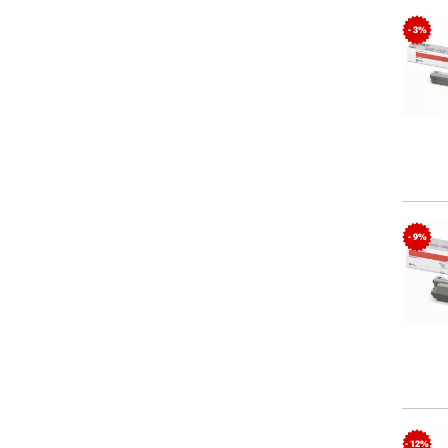
- 3%
- 9%
- 12%