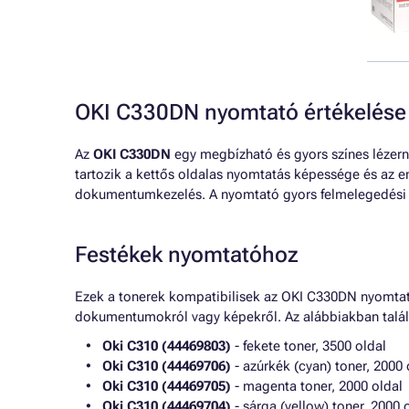
OKI C330DN nyomtató értékelése
Az
OKI C330DN
egy megbízható és gyors színes lézern
tartozik a kettős oldalas nyomtatás képessége és az 
dokumentumkezelés. A nyomtató gyors felmelegedési id
Festékek nyomtatóhoz
Ezek a tonerek kompatibilisek az OKI C330DN nyomtat
dokumentumokról vagy képekről. Az alábbiakban találh
Oki C310 (44469803)
- fekete toner, 3500 oldal
Oki C310 (44469706)
- azúrkék (cyan) toner, 2000 
Oki C310 (44469705)
- magenta toner, 2000 oldal
Oki C310 (44469704)
- sárga (yellow) toner, 2000 