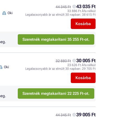
43 035 Ft
44 345 Ft
33 886 Ft Áfa nélkül
Oki
Legalacsonyabb ár az elmúlt 30 napban:
38 615 Ft
Kosárba
Szeretnék megtakarítani 35 255 Ft-ot.
eg.
30 005 Ft
32 880 Ft
23 626 Ft Áfa nélkül
Oki
Legalacsonyabb ár az elmúlt 30 napban:
29 705 Ft
Kosárba
Szeretnék megtakarítani 22 225 Ft-ot.
eg.
39 005 Ft
44 345 Ft