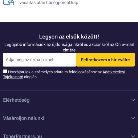
vásárlás után hűségpontot kap.
Legyen az elsők között!
Legújabb információk az újdonságainkról és akciónkról az Ön e-mail
címére
Feliratkozom a hírlevélre
Hozzájárulok a szémelyes adataim feldolgozásához az
Adatkezelési
Tájékoztató
alapján.
Elérhetőség
Vásároljon nálunk!
TonerPartners.hu