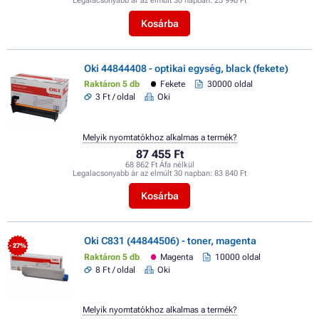
Legalacsonyabb ár az elmúlt 30 napban:
25 990 Ft
Kosárba
Oki 44844408 - optikai egység, black (fekete)
Raktáron 5 db
Fekete
30000 oldal
3 Ft / oldal
Oki
Melyik nyomtatókhoz alkalmas a termék?
87 455 Ft
68 862 Ft Áfa nélkül
Legalacsonyabb ár az elmúlt 30 napban:
83 840 Ft
Kosárba
Oki C831 (44844506) - toner, magenta
- 27%
Raktáron 5 db
Magenta
10000 oldal
8 Ft / oldal
Oki
Melyik nyomtatókhoz alkalmas a termék?