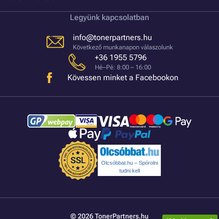
Legyünk kapcsolatban
info@tonerpartners.hu
Következő munkanapon válaszolunk
+36 1955 5796
Hé–Pé: 8:00 – 16:00
Kövessen minket a Facebookon
Olcsóbbat.hu – Spórolni
tudni kell
© 2026 TonerPartners.hu