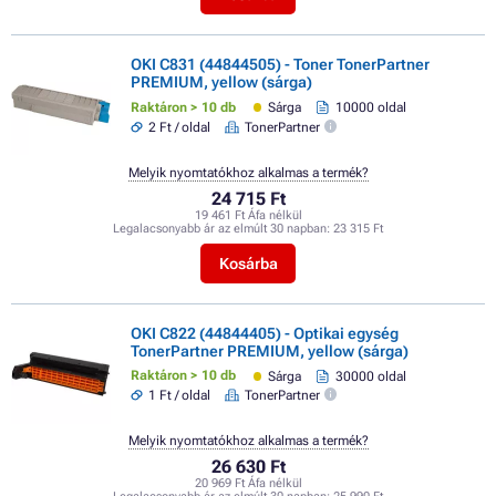
OKI C831 (44844505) - Toner TonerPartner
PREMIUM, yellow (sárga)
Raktáron > 10 db
Sárga
10000 oldal
2 Ft / oldal
TonerPartner
Melyik nyomtatókhoz alkalmas a termék?
24 715 Ft
19 461 Ft Áfa nélkül
Legalacsonyabb ár az elmúlt 30 napban:
23 315 Ft
Kosárba
OKI C822 (44844405) - Optikai egység
TonerPartner PREMIUM, yellow (sárga)
Raktáron > 10 db
Sárga
30000 oldal
1 Ft / oldal
TonerPartner
Melyik nyomtatókhoz alkalmas a termék?
26 630 Ft
20 969 Ft Áfa nélkül