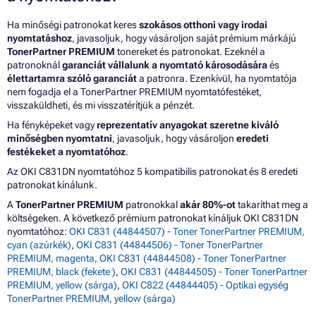
Ha minőségi patronokat keres
szokásos otthoni vagy irodai
nyomtatáshoz
, javasoljuk, hogy vásároljon saját prémium márkájú
TonerPartner PREMIUM
tonereket és patronokat. Ezeknél a
patronoknál
garanciát vállalunk a nyomtató károsodására
és
élettartamra szóló garanciát
a patronra. Ezenkívül, ha nyomtatója
nem fogadja el a TonerPartner PREMIUM nyomtatófestéket,
visszaküldheti, és mi visszatérítjük a pénzét.
Ha fényképeket vagy
reprezentatív anyagokat szeretne kiváló
minőségben nyomtatni
, javasoljuk, hogy vásároljon
eredeti
festékeket a nyomtatóhoz
.
Az OKI C831DN nyomtatóhoz 5 kompatibilis patronokat és 8 eredeti
patronokat kínálunk.
A
TonerPartner PREMIUM
patronokkal
akár 80%-ot
takaríthat meg a
költségeken. A következő prémium patronokat kínáljuk OKI C831DN
nyomtatóhoz:
OKI C831 (44844507) - Toner TonerPartner PREMIUM,
cyan (azúrkék)
,
OKI C831 (44844506) - Toner TonerPartner
PREMIUM, magenta
,
OKI C831 (44844508) - Toner TonerPartner
PREMIUM, black (fekete )
,
OKI C831 (44844505) - Toner TonerPartner
PREMIUM, yellow (sárga)
,
OKI C822 (44844405) - Optikai egység
TonerPartner PREMIUM, yellow (sárga)