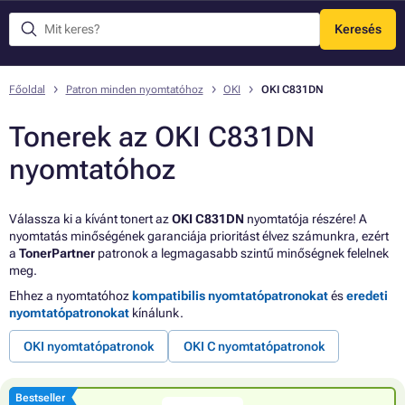
Keresés
Menü
Főoldal
Patron minden nyomtatóhoz
OKI
OKI C831DN
Tonerek az OKI C831DN
nyomtatóhoz
Válassza ki a kívánt tonert az
OKI C831DN
nyomtatója részére! A
nyomtatás minőségének garanciája prioritást élvez számunkra, ezért
a
TonerPartner
patronok a legmagasabb szintű minőségnek felelnek
meg.
Ehhez a nyomtatóhoz
kompatibilis nyomtatópatronokat
és
eredeti
nyomtatópatronokat
kínálunk.
OKI nyomtatópatronok
OKI C nyomtatópatronok
Bestseller