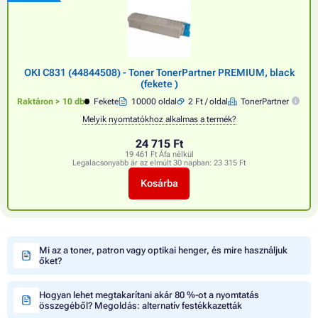
OKI C831 (44844508) - Toner TonerPartner PREMIUM, black
(fekete )
Raktáron > 10 db
Fekete
10000 oldal
2 Ft / oldal
TonerPartner
Melyik nyomtatókhoz alkalmas a termék?
24 715 Ft
19 461 Ft Áfa nélkül
Legalacsonyabb ár az elmúlt 30 napban:
23 315 Ft
Kosárba
Mi az a toner, patron vagy optikai henger, és mire használjuk
őket?
Hogyan lehet megtakarítani akár 80 %-ot a nyomtatás
összegéből? Megoldás: alternatív festékkazetták