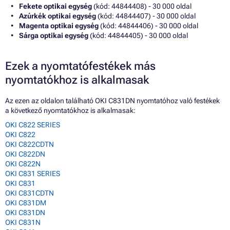
Fekete optikai egység
(kód: 44844408) - 30 000 oldal
Azúrkék optikai egység
(kód: 44844407) - 30 000 oldal
Magenta optikai egység
(kód: 44844406) - 30 000 oldal
Sárga optikai egység
(kód: 44844405) - 30 000 oldal
Ezek a nyomtatófestékek más
nyomtatókhoz is alkalmasak
Az ezen az oldalon található OKI C831DN nyomtatóhoz való festékek
a következő nyomtatókhoz is alkalmasak:
OKI C822 SERIES
OKI C822
OKI C822CDTN
OKI C822DN
OKI C822N
OKI C831 SERIES
OKI C831
OKI C831CDTN
OKI C831DM
OKI C831DN
OKI C831N