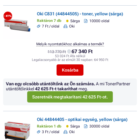
Oki C831 (44844505) - toner, yellow (sárga)
- 41%
Raktáron 7 db
Sárga
10000 oldal
7 Ft / oldal
Oki
Melyik nyomtatókhoz alkalmas a termék?
67 340 Ft
113 770 Ft
53 024 Ft Áfa nélkül
Legalacsonyabb ár az elmúlt 30 napban:
64 950 Ft
Kosárba
Van egy olcsóbb utántöltőnk az Ön számára.
A mi TonerPartner
utántöltőinkkel
42 625 Ft
-t takaríthat
meg.
Szeretnék megtakarítani 42 625 Ft-ot.
Oki 44844405 - optikai egység, yellow (sárga)
Raktáron 1 db
Sárga
30000 oldal
3 Ft / oldal
Oki