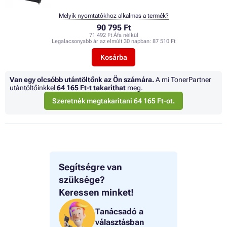
Melyik nyomtatókhoz alkalmas a termék?
90 795 Ft
71 492 Ft Áfa nélkül
Legalacsonyabb ár az elmúlt 30 napban:
87 510 Ft
Kosárba
Van egy olcsóbb utántöltőnk az Ön számára.
A mi TonerPartner
utántöltőinkkel
64 165 Ft
-t takaríthat
meg.
Szeretnék megtakarítani 64 165 Ft-ot.
Segítségre van
szüksége?
Keressen minket!
Tanácsadó a
választásban