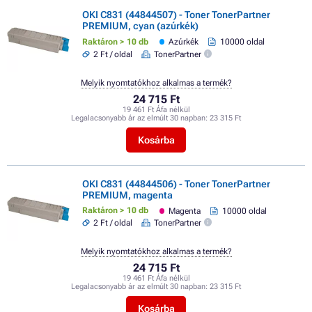
OKI C831 (44844507) - Toner TonerPartner
PREMIUM, cyan (azúrkék)
Raktáron > 10 db
Azúrkék
10000 oldal
2 Ft / oldal
TonerPartner
Melyik nyomtatókhoz alkalmas a termék?
24 715 Ft
19 461 Ft Áfa nélkül
Legalacsonyabb ár az elmúlt 30 napban:
23 315 Ft
Kosárba
OKI C831 (44844506) - Toner TonerPartner
PREMIUM, magenta
Raktáron > 10 db
Magenta
10000 oldal
2 Ft / oldal
TonerPartner
Melyik nyomtatókhoz alkalmas a termék?
24 715 Ft
19 461 Ft Áfa nélkül
Legalacsonyabb ár az elmúlt 30 napban:
23 315 Ft
Kosárba