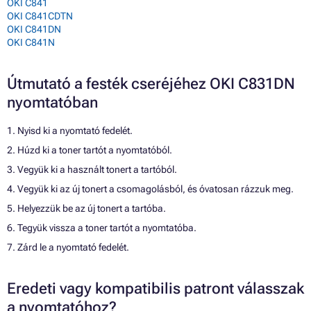
OKI C841
OKI C841CDTN
OKI C841DN
OKI C841N
Útmutató a festék cseréjéhez OKI C831DN
nyomtatóban
1. Nyisd ki a nyomtató fedelét.
2. Húzd ki a toner tartót a nyomtatóból.
3. Vegyük ki a használt tonert a tartóból.
4. Vegyük ki az új tonert a csomagolásból, és óvatosan rázzuk meg.
5. Helyezzük be az új tonert a tartóba.
6. Tegyük vissza a toner tartót a nyomtatóba.
7. Zárd le a nyomtató fedelét.
Eredeti vagy kompatibilis patront válasszak
a nyomtatóhoz?