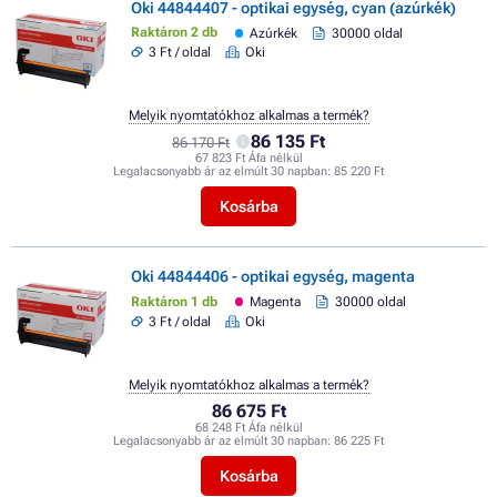
Oki 44844407 - optikai egység, cyan (azúrkék)
Raktáron 2 db
Azúrkék
30000 oldal
3 Ft / oldal
Oki
Melyik nyomtatókhoz alkalmas a termék?
86 135 Ft
86 170 Ft
67 823 Ft Áfa nélkül
Legalacsonyabb ár az elmúlt 30 napban:
85 220 Ft
Kosárba
Oki 44844406 - optikai egység, magenta
Raktáron 1 db
Magenta
30000 oldal
3 Ft / oldal
Oki
Melyik nyomtatókhoz alkalmas a termék?
86 675 Ft
68 248 Ft Áfa nélkül
Legalacsonyabb ár az elmúlt 30 napban:
86 225 Ft
Kosárba