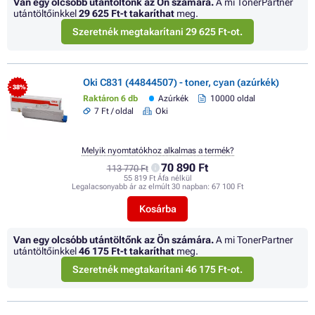
Van egy olcsóbb utántöltőnk az Ön számára.
A mi TonerPartner
utántöltőinkkel
29 625 Ft
-t takaríthat
meg.
Szeretnék megtakarítani 29 625 Ft-ot.
Oki C831 (44844507) - toner, cyan (azúrkék)
- 38%
Raktáron 6 db
Azúrkék
10000 oldal
7 Ft / oldal
Oki
Melyik nyomtatókhoz alkalmas a termék?
70 890 Ft
113 770 Ft
55 819 Ft Áfa nélkül
Legalacsonyabb ár az elmúlt 30 napban:
67 100 Ft
Kosárba
Van egy olcsóbb utántöltőnk az Ön számára.
A mi TonerPartner
utántöltőinkkel
46 175 Ft
-t takaríthat
meg.
Szeretnék megtakarítani 46 175 Ft-ot.