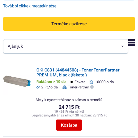
További cikkek megtekintése
Termékek szűrése
Ajánljuk
OKI C831 (44844508) - Toner TonerPartner
PREMIUM, black (fekete )
Raktáron > 10 db
Fekete
10000 oldal
2 Ft / oldal
TonerPartner
Melyik nyomtatókhoz alkalmas a termék?
24 715 Ft
19 461 Ft Áfa nélkül
Legalacsonyabb ár az elmúlt 30 napban:
23 315 Ft
Kosárba