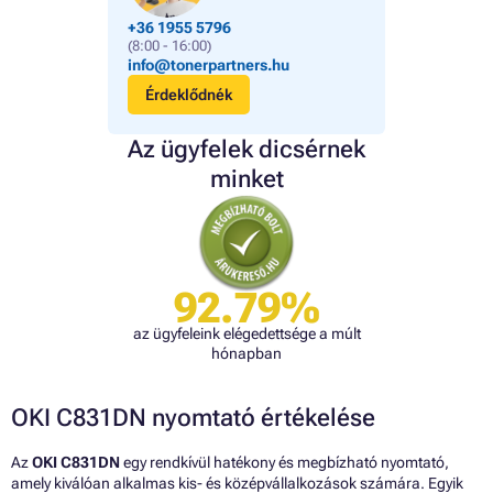
+36 1955 5796
(8:00 - 16:00)
info@tonerpartners.hu
Érdeklődnék
Az ügyfelek dicsérnek
minket
92.79%
az ügyfeleink elégedettsége a múlt
hónapban
OKI C831DN nyomtató értékelése
Az
OKI C831DN
egy rendkívül hatékony és megbízható nyomtató,
amely kiválóan alkalmas kis- és középvállalkozások számára. Egyik