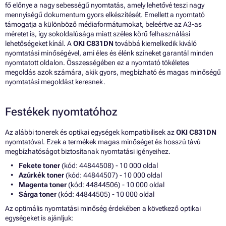
fő előnye a nagy sebességű nyomtatás, amely lehetővé teszi nagy
mennyiségű dokumentum gyors elkészítését. Emellett a nyomtató
támogatja a különböző médiaformátumokat, beleértve az A3-as
méretet is, így sokoldalúsága miatt széles körű felhasználási
lehetőségeket kínál. A
OKI C831DN
továbbá kiemelkedik kiváló
nyomtatási minőségével, ami éles és élénk színeket garantál minden
nyomtatott oldalon. Összességében ez a nyomtató tökéletes
megoldás azok számára, akik gyors, megbízható és magas minőségű
nyomtatási megoldást keresnek.
Festékek nyomtatóhoz
Az alábbi tonerek és optikai egységek kompatibilisek az
OKI C831DN
nyomtatóval. Ezek a termékek magas minőséget és hosszú távú
megbízhatóságot biztosítanak nyomtatási igényeihez.
Fekete toner
(kód: 44844508) - 10 000 oldal
Azúrkék toner
(kód: 44844507) - 10 000 oldal
Magenta toner
(kód: 44844506) - 10 000 oldal
Sárga toner
(kód: 44844505) - 10 000 oldal
Az optimális nyomtatási minőség érdekében a következő optikai
egységeket is ajánljuk: