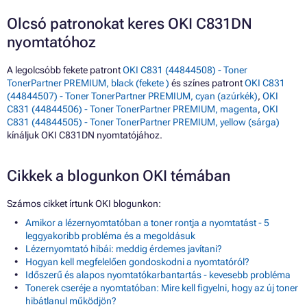
Olcsó patronokat keres OKI C831DN
nyomtatóhoz
A legolcsóbb fekete patront
OKI C831 (44844508) - Toner
TonerPartner PREMIUM, black (fekete )
és színes patront
OKI C831
(44844507) - Toner TonerPartner PREMIUM, cyan (azúrkék)
,
OKI
C831 (44844506) - Toner TonerPartner PREMIUM, magenta
,
OKI
C831 (44844505) - Toner TonerPartner PREMIUM, yellow (sárga)
kínáljuk OKI C831DN nyomtatójához.
Cikkek a blogunkon OKI témában
Számos cikket írtunk OKI blogunkon:
Amikor a lézernyomtatóban a toner rontja a nyomtatást - 5
leggyakoribb probléma és a megoldásuk
Lézernyomtató hibái: meddig érdemes javítani?
Hogyan kell megfelelően gondoskodni a nyomtatóról?
Időszerű és alapos nyomtatókarbantartás - kevesebb probléma
Tonerek cseréje a nyomtatóban: Mire kell figyelni, hogy az új toner
hibátlanul működjön?