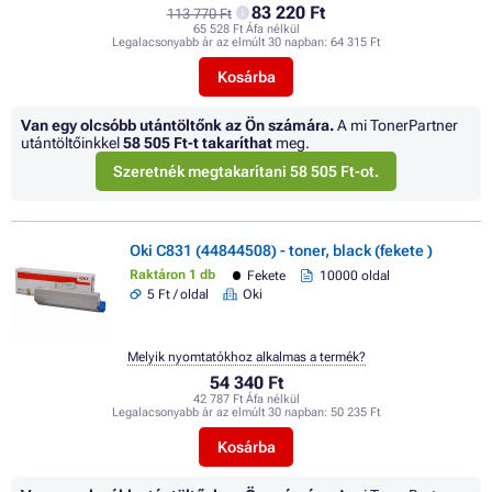
83 220 Ft
113 770 Ft
65 528 Ft Áfa nélkül
Legalacsonyabb ár az elmúlt 30 napban:
64 315 Ft
Kosárba
Van egy olcsóbb utántöltőnk az Ön számára.
A mi TonerPartner
utántöltőinkkel
58 505 Ft
-t takaríthat
meg.
Szeretnék megtakarítani 58 505 Ft-ot.
Oki C831 (44844508) - toner, black (fekete )
Raktáron 1 db
Fekete
10000 oldal
5 Ft / oldal
Oki
Melyik nyomtatókhoz alkalmas a termék?
54 340 Ft
42 787 Ft Áfa nélkül
Legalacsonyabb ár az elmúlt 30 napban:
50 235 Ft
Kosárba