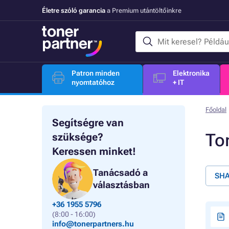
Életre szóló garancia
a Premium utántöltőinkre
Patron minden
Elektronika
nyomtatóhoz
+ IT
Főoldal
Segítségre van
To
szüksége?
Keressen minket!
Tanácsadó a
SHA
választásban
+36 1955 5796
(8:00 - 16:00)
info@tonerpartners.hu