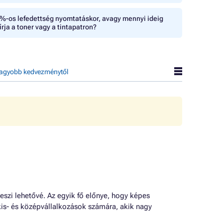
%-os lefedettség nyomtatáskor, avagy mennyi ideig
írja a toner vagy a tintapatron?
agyobb kedvezménytől
zi lehetővé. Az egyik fő előnye, hogy képes
 kis- és középvállalkozások számára, akik nagy