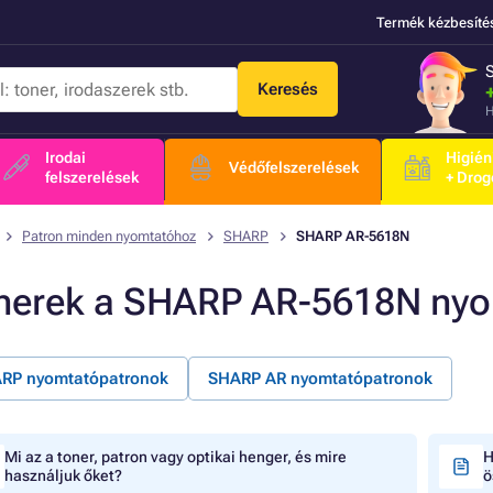
Termék kézbesíté
Keresés
H
Irodai
Higién
Védőfelszerelések
felszerelések
+ Drog
Patron minden nyomtatóhoz
SHARP
SHARP AR-5618N
nerek a SHARP AR-5618N ny
RP nyomtatópatronok
SHARP AR nyomtatópatronok
Mi az a toner, patron vagy optikai henger, és mire
H
használjuk őket?
ö