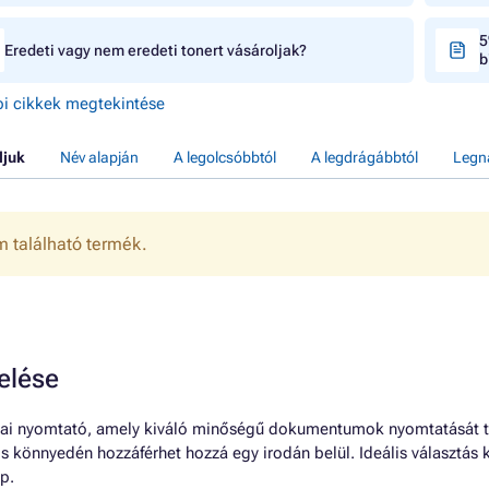
5
Eredeti vagy nem eredeti tonert vásároljak?
b
i cikkek megtekintése
ljuk
Név alapján
A legolcsóbbtól
A legdrágábbtól
Legn
 található termék.
elése
ai nyomtató, amely kiváló minőségű dokumentumok nyomtatását tes
 is könnyedén hozzáférhet hozzá egy irodán belül. Ideális választás
p.