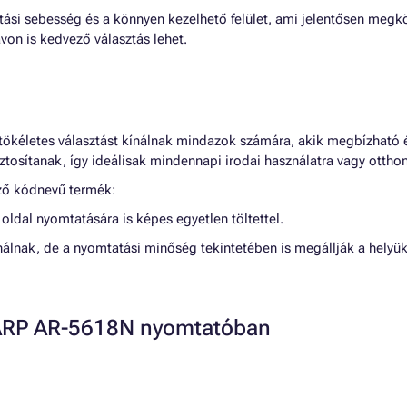
tási sebesség és a könnyen kezelhető felület, ami jelentősen megk
on is kedvező választás lehet.
ökéletes választást kínálnak mindazok számára, akik megbízható 
ztosítanak, így ideálisak mindennapi irodai használatra vagy ottho
ező kódnevű termék:
 oldal nyomtatására is képes egyetlen töltettel.
lnak, de a nyomtatási minőség tekintetében is megállják a helyük
HARP AR-5618N nyomtatóban