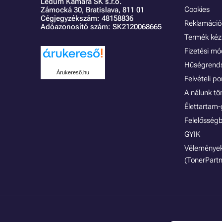
Ledum Kamara SK s.r.o.
Cookies
Zámocká 30,
Bratislava, 811 01
Cégjegyzékszám: 48158836
Reklamáció 
Adóazonosító szám: SK2120068665
Termék kéz
Fizetési m
Hűségrend
Árukereső.hu
Felvételi p
A nálunk tö
Élettartam-
Felelősségb
GYIK
Vélemények
(TonerPartn