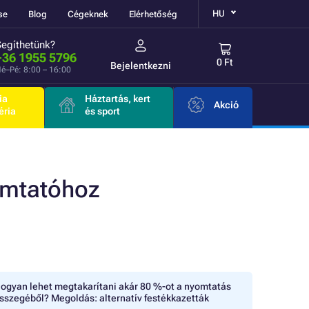
HU
se
Blog
Cégeknek
Elérhetőség
Segíthetünk?
+36 1955 5796
0 Ft
Bejelentkezni
é–Pé: 8:00 – 16:00
ia
Háztartás, kert
Akció
éria
és sport
omtatóhoz
ogyan lehet megtakarítani akár 80 %-ot a nyomtatás
sszegéből? Megoldás: alternatív festékkazetták