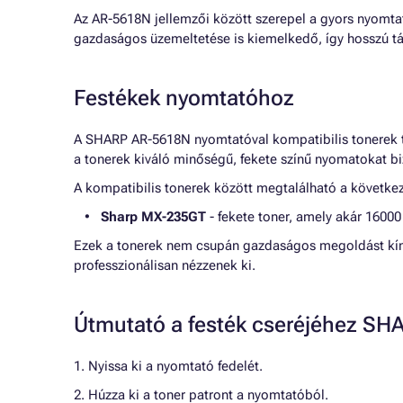
Az AR-5618N jellemzői között szerepel a gyors nyomta
gazdaságos üzemeltetése is kiemelkedő, így hosszú táv
Festékek nyomtatóhoz
A SHARP AR-5618N nyomtatóval kompatibilis tonerek t
a tonerek kiváló minőségű, fekete színű nyomatokat bi
A kompatibilis tonerek között megtalálható a követk
Sharp MX-235GT
- fekete toner, amely akár 16000
Ezek a tonerek nem csupán gazdaságos megoldást kíná
professzionálisan nézzenek ki.
Útmutató a festék cseréjéhez S
1. Nyissa ki a nyomtató fedelét.
2. Húzza ki a toner patront a nyomtatóból.