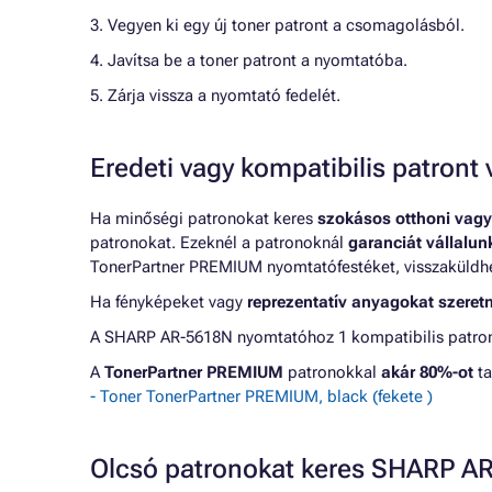
3. Vegyen ki egy új toner patront a csomagolásból.
4. Javítsa be a toner patront a nyomtatóba.
5. Zárja vissza a nyomtató fedelét.
Eredeti vagy kompatibilis patron
Ha minőségi patronokat keres
szokásos otthoni vagy
patronokat. Ezeknél a patronoknál
garanciát vállalu
TonerPartner PREMIUM nyomtatófestéket, visszaküldheti
Ha fényképeket vagy
reprezentatív anyagokat szeret
A SHARP AR-5618N nyomtatóhoz 1 kompatibilis patrono
A
TonerPartner PREMIUM
patronokkal
akár 80%-ot
ta
- Toner TonerPartner PREMIUM, black (fekete )
Olcsó patronokat keres SHARP 