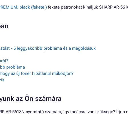
REMIUM, black (fekete )
fekete patronokat kínáljuk SHARP AR-56
ban
tatást - 5 leggyakoribb probléma és a megoldásuk
ról?
sebb probléma
, hogy az új toner hibátlanul működjön?
zik
gyunk az Ön számára
RP AR-5618N nyomtató számára, így tanácsra van szüksége? Írjon n