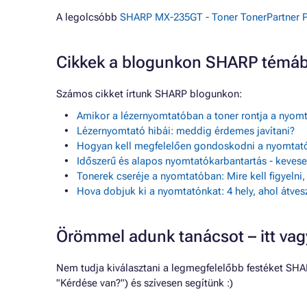
A legolcsóbb
SHARP MX-235GT - Toner TonerPartner P
Cikkek a blogunkon SHARP témá
Számos cikket írtunk SHARP blogunkon:
Amikor a lézernyomtatóban a toner rontja a nyom
Lézernyomtató hibái: meddig érdemes javítani?
Hogyan kell megfelelően gondoskodni a nyomtató
Időszerű és alapos nyomtatókarbantartás - keve
Tonerek cseréje a nyomtatóban: Mire kell figyelni
Hova dobjuk ki a nyomtatónkat: 4 hely, ahol átves
Örömmel adunk tanácsot – itt va
Nem tudja kiválasztani a legmegfelelőbb festéket SHA
"Kérdése van?") és szívesen segítünk :)