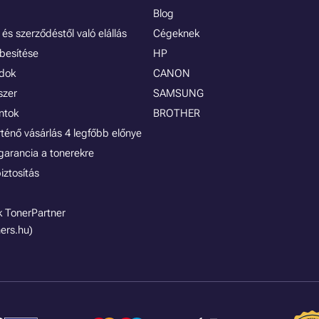
Blog
és szerződéstől való elállás
Cégeknek
besítése
HP
ódok
CANON
szer
SAMSUNG
ontok
BROTHER
rténő vásárlás 4 legfőbb előnye
garancia a tonerekre
iztosítás
 TonerPartner
ers.hu)