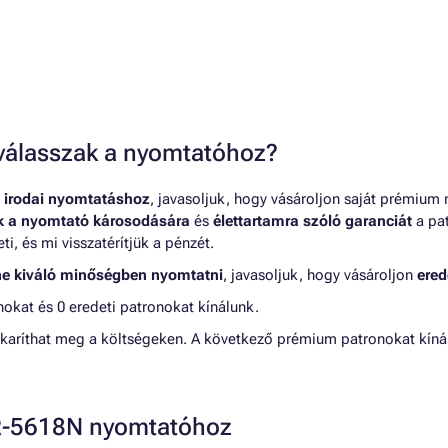
t válasszak a nyomtatóhoz?
 irodai nyomtatáshoz
, javasoljuk, hogy vásároljon saját prémium
nk a nyomtató károsodására
és
élettartamra szóló garanciát
a pat
, és mi visszatérítjük a pénzét.
ne kiváló minőségben nyomtatni
, javasoljuk, hogy vásároljon
ered
kat és 0 eredeti patronokat kínálunk.
karíthat meg a költségeken. A következő prémium patronokat kí
AR-5618N nyomtatóhoz