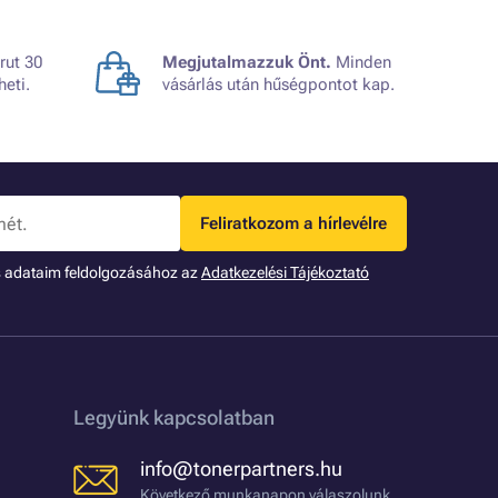
rut 30
Megjutalmazzuk Önt.
Minden
heti.
vásárlás után hűségpontot kap.
Feliratkozom a hírlevélre
s adataim feldolgozásához az
Adatkezelési Tájékoztató
Legyünk kapcsolatban
info@tonerpartners.hu
Következő munkanapon válaszolunk