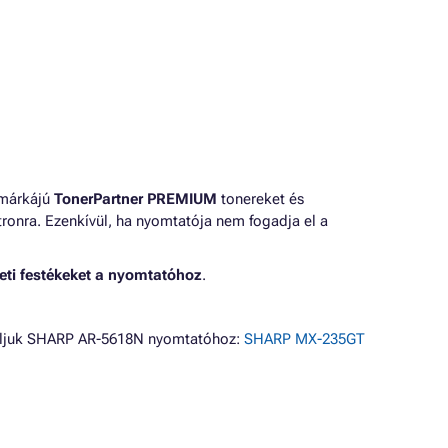
 márkájú
TonerPartner PREMIUM
tonereket és
ronra. Ezenkívül, ha nyomtatója nem fogadja el a
eti festékeket a nyomtatóhoz
.
náljuk SHARP AR-5618N nyomtatóhoz:
SHARP MX-235GT