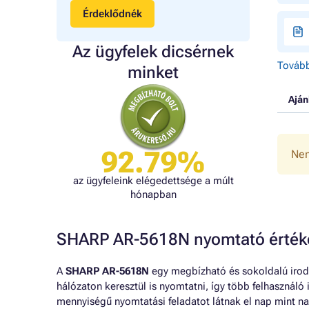
Érdeklődnék
Az ügyfelek dicsérnek
Tovább
minket
Aján
92.79%
Nem
az ügyfeleink elégedettsége a múlt
hónapban
SHARP AR-5618N nyomtató érték
A
SHARP AR-5618N
egy megbízható és sokoldalú irod
hálózaton keresztül is nyomtatni, így több felhasználó
mennyiségű nyomtatási feladatot látnak el nap mint na