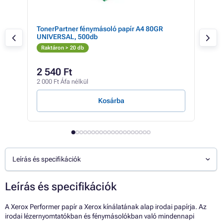
TonerPartner fénymásoló papír A4 80GR
IQ 
UNIVERSAL, 500db
xero
Raktáron > 20 db
Rak
2 540 Ft
2 
2 000 Ft Áfa nélkül
2 03
Kosárba
Leírás és specifikációk
Leírás és specifikációk
A Xerox Performer papír a Xerox kínálatának alap irodai papírja. Az
irodai lézernyomtatókban és fénymásolókban való mindennapi