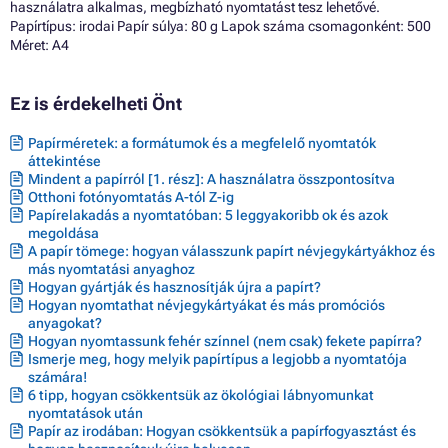
használatra alkalmas, megbízható nyomtatást tesz lehetővé.
Papírtípus: irodai Papír súlya: 80 g Lapok száma csomagonként: 500
Méret: A4
Ez is érdekelheti Önt
Papírméretek: a formátumok és a megfelelő nyomtatók
áttekintése
Mindent a papírról [1. rész]: A használatra összpontosítva
Otthoni fotónyomtatás A-tól Z-ig
Papírelakadás a nyomtatóban: 5 leggyakoribb ok és azok
megoldása
A papír tömege: hogyan válasszunk papírt névjegykártyákhoz és
más nyomtatási anyaghoz
Hogyan gyártják és hasznosítják újra a papírt?
Hogyan nyomtathat névjegykártyákat és más promóciós
anyagokat?
Hogyan nyomtassunk fehér színnel (nem csak) fekete papírra?
Ismerje meg, hogy melyik papírtípus a legjobb a nyomtatója
számára!
6 tipp, hogyan csökkentsük az ökológiai lábnyomunkat
nyomtatások után
Papír az irodában: Hogyan csökkentsük a papírfogyasztást és