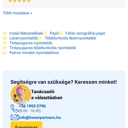
Több mutatása »
Irodai felszerelések
Papír
Fehér xerográfiai papír
Lézernyomtatók
Többfunkciós lézernyomtatók
Tintasugaras nyomtatók
Tintasugaras többfunkciós nyomtatók
Patron minden nyomtatóhoz
Segítségre van szüksége?
Keressen minket!
Tanácsadó
a választásban
+36 1955 5796
(8:00 - 16:00)
info@tonerpartners.hu
Érdeklődnék