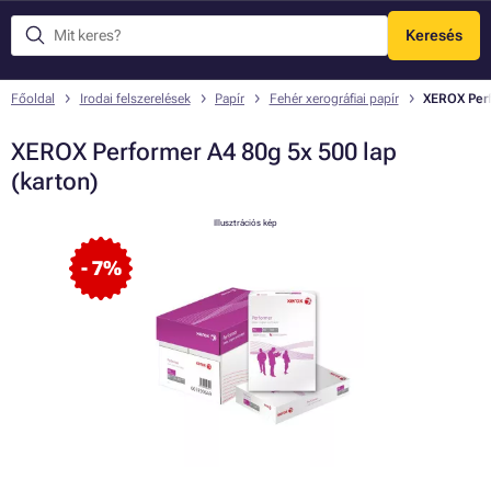
Keresés
Menü
Főoldal
Irodai felszerelések
Papír
Fehér xerográfiai papír
XEROX Perf
XEROX Performer A4 80g 5x 500 lap
(karton)
Illusztrációs kép
- 7%