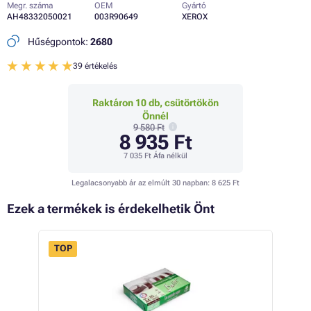
Megr. száma
OEM
Gyártó
AH48332050021
003R90649
XEROX
Hűségpontok:
2680
39 értékelés
Raktáron 10 db, csütörtökön
Önnél
9 580 Ft
8 935 Ft
7 035 Ft
Áfa nélkül
Legalacsonyabb ár az elmúlt 30 napban:
8 625 Ft
Ezek a termékek is érdekelhetik Önt
TOP