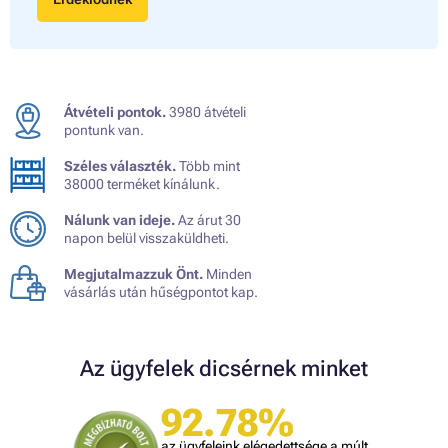
Átvételi pontok.
3980 átvételi
pontunk van.
Széles választék.
Több mint
38000 terméket kínálunk.
Nálunk van ideje.
Az árut 30
napon belül visszaküldheti.
Megjutalmazzuk Önt.
Minden
vásárlás után hűségpontot kap.
Az ügyfelek dicsérnek minket
92.78%
az ügyfeleink elégedettsége a múlt