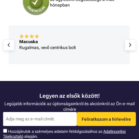
hónapban
Macuska
Rugalmas, vevő centrikus bolt
Legyen az elsők között!
Legújabb információk az újdonságainkról és akciónkról az Ön e-mail
címére
Feliratkozom a hírlevélre
Hozzájárulok a szémelyes adataim feldolgozásához az
Adatkezelési
Tájékoztató
alapján.