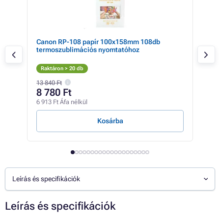
s
Canon RP-108 papír 100x158mm 108db
Tone
termoszublimációs nyomtatóhoz
nyo
Raktáron > 20 db
Nin
13 840 Ft
4 84
8 780 Ft
1 
6 913 Ft Áfa nélkül
1 39
Kosárba
Leírás és specifikációk
Leírás és specifikációk