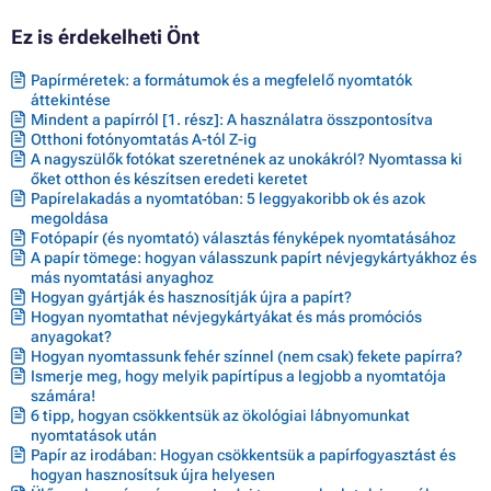
Ez is érdekelheti Önt
Papírméretek: a formátumok és a megfelelő nyomtatók
áttekintése
Mindent a papírról [1. rész]: A használatra összpontosítva
Otthoni fotónyomtatás A-tól Z-ig
A nagyszülők fotókat szeretnének az unokákról? Nyomtassa ki
őket otthon és készítsen eredeti keretet
Papírelakadás a nyomtatóban: 5 leggyakoribb ok és azok
megoldása
Fotópapír (és nyomtató) választás fényképek nyomtatásához
A papír tömege: hogyan válasszunk papírt névjegykártyákhoz és
más nyomtatási anyaghoz
Hogyan gyártják és hasznosítják újra a papírt?
Hogyan nyomtathat névjegykártyákat és más promóciós
anyagokat?
Hogyan nyomtassunk fehér színnel (nem csak) fekete papírra?
Ismerje meg, hogy melyik papírtípus a legjobb a nyomtatója
számára!
6 tipp, hogyan csökkentsük az ökológiai lábnyomunkat
nyomtatások után
Papír az irodában: Hogyan csökkentsük a papírfogyasztást és
hogyan hasznosítsuk újra helyesen