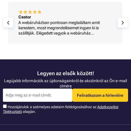
Castor
A webáruházban pontosan megtaláltam amit
kerestem, most megrendelésemet ingyen ki is
szállítják. Elégedett vagyok a webáruház
szolgáltatásával
Legyen az elsők között!
Legújabb információk az újdonságainkról és akciónkról az Ön e-mail
címére
Feliratkozom a hírlevélre
Hozzájárulok a szémelyes adataim feldolgozásához az
Adatkezelési
Tájékoztató
alapján.