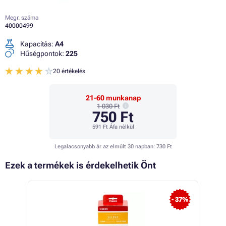
Megr. száma
40000499
Kapacitás:
A4
Hűségpontok:
225
20 értékelés
21-60 munkanap
1 030 Ft
750 Ft
591 Ft
Áfa nélkül
Legalacsonyabb ár az elmúlt 30 napban:
730 Ft
Ezek a termékek is érdekelhetik Önt
AK
 19%
- 37%
ÚJ