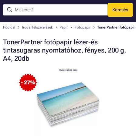
Keresés
Menü
Főoldal
Irodai felszerelések
Papír
Fotópapír
TonerPartner fotópapír
TonerPartner fotópapír lézer-és
tintasugaras nyomtatóhoz, fényes, 200 g,
A4, 20db
Illusztrációs kép
- 27%