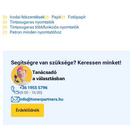
Irodai felszerelések
Papír
Fotópapír
Tintasugaras nyomtatók
Tintasugaras többfunkciós nyomtatók
Patron minden nyomtatóhoz
Segítségre van szüksége?
Keressen minket!
Tanácsadó
a választásban
+36 1955 5796
(8:00 - 16:00)
info@tonerpartners.hu
Érdeklődnék