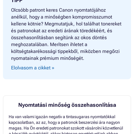
TIPP
Olcsóbb patront keres Canon nyomtatójához
anélkül, hogy a minőségben kompromisszumot
kellene kötnie? Megmutatjuk, hol találhat tonereket
és patronokat az eredeti árának töredékéért, és
összehasonlításban segítünk az okos döntés
meghozatalában. Merítsen ihletet a
költségtakarékossági tippekből, miközben megőrzi
nyomatainak prémium minőségét.
Elolvasom a cikket »
Nyomtatási minőség összehasonlítása
Ha van valami igazán negatív a tintasugaras nyomtatókkal
kapcsolatban, az az, hogy a patronok beszerzési ára nagyon
magas. Ha Ön eredeti patronokat szokott vásárolni közvetlenül
a készülék gyártójától, akkor biztosan egyetért velünk abban,