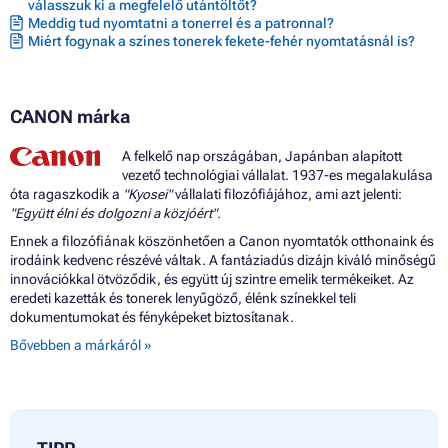
válasszuk ki a megfelelő utántöltőt?
Meddig tud nyomtatni a tonerrel és a patronnal?
Miért fogynak a színes tonerek fekete-fehér nyomtatásnál is?
CANON márka
A felkelő nap országában, Japánban alapított
vezető technológiai vállalat. 1937-es megalakulása
óta ragaszkodik a
"Kyosei"
vállalati filozófiájához, ami azt jelenti:
"Együtt élni és dolgozni a közjóért".
Ennek a filozófiának köszönhetően a Canon nyomtatók otthonaink és
irodáink kedvenc részévé váltak. A fantáziadús dizájn kiváló minőségű
innovációkkal ötvöződik, és együtt új szintre emelik termékeiket. Az
eredeti kazetták és tonerek lenyűgöző, élénk színekkel teli
dokumentumokat és fényképeket biztosítanak.
Bővebben a márkáról »