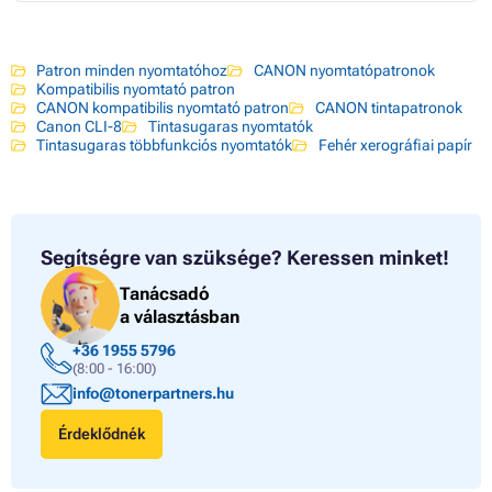
Patron minden nyomtatóhoz
CANON nyomtatópatronok
Kompatibilis nyomtató patron
CANON kompatibilis nyomtató patron
CANON tintapatronok
Canon CLI-8
Tintasugaras nyomtatók
Tintasugaras többfunkciós nyomtatók
Fehér xerográfiai papír
Segítségre van szüksége?
Keressen minket!
Tanácsadó
a választásban
+36 1955 5796
(8:00 - 16:00)
info@tonerpartners.hu
Érdeklődnék