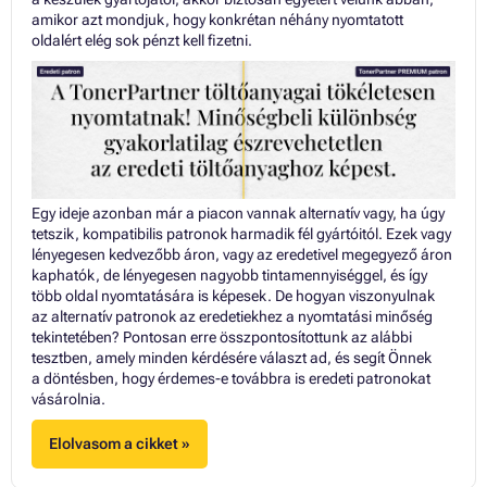
amikor azt mondjuk, hogy konkrétan néhány nyomtatott
oldalért elég sok pénzt kell fizetni.
Egy ideje azonban már a piacon vannak alternatív vagy, ha úgy
tetszik, kompatibilis patronok harmadik fél gyártóitól. Ezek vagy
lényegesen kedvezőbb áron, vagy az eredetivel megegyező áron
kaphatók, de lényegesen nagyobb tintamennyiséggel, és így
több oldal nyomtatására is képesek. De hogyan viszonyulnak
az alternatív patronok az eredetiekhez a nyomtatási minőség
tekintetében? Pontosan erre összpontosítottunk az alábbi
tesztben, amely minden kérdésére választ ad, és segít Önnek
a döntésben, hogy érdemes-e továbbra is eredeti patronokat
vásárolnia.
Elolvasom a cikket »