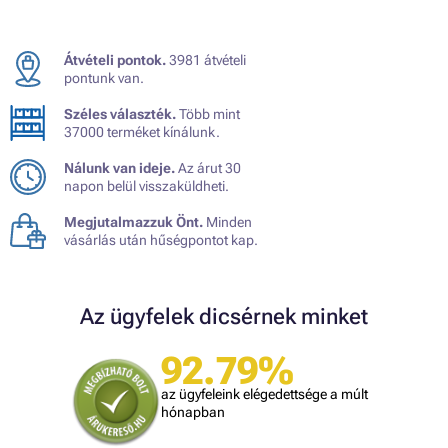
Átvételi pontok.
3981 átvételi
pontunk van.
Széles választék.
Több mint
37000 terméket kínálunk.
Nálunk van ideje.
Az árut 30
napon belül visszaküldheti.
Megjutalmazzuk Önt.
Minden
vásárlás után hűségpontot kap.
Az ügyfelek dicsérnek minket
92.79%
az ügyfeleink elégedettsége a múlt
hónapban