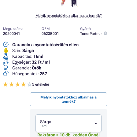
Melyik nyomtatókhoz alkalmas a termék?
Megr. száma
OEM
Gyártó
20200041
0623B001
TonerPartner
Garancia a nyomtatósérülés ellen
Szín:
Sárga
Kapacitás:
16ml
Egységár:
32 Ft / ml
Garancia:
Örök
Hűségpontok:
257
5 értékelés
Melyik nyomtatókhoz alkalmas a
termék?
Sárga
16ml
Raktáron > 10 db, kedden Önnél