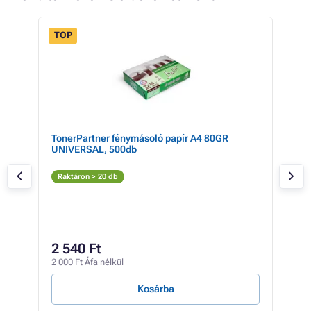
TOP
TonerPartner fénymásoló papír A4 80GR
CAN
UNIVERSAL, 500db
Ton
Fe
Raktáron > 20 db
Rak
5 
2 540 Ft
4 55
2 000 Ft Áfa nélkül
386 F
Kosárba