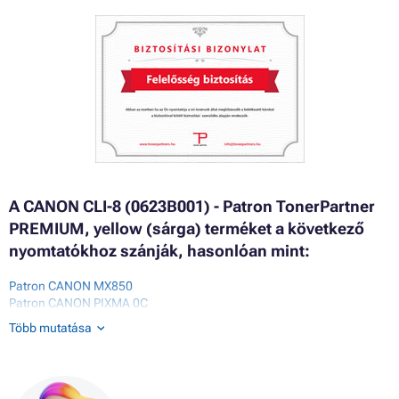
A CANON CLI-8 (0623B001) - Patron TonerPartner
PREMIUM, yellow (sárga) terméket a következő
nyomtatókhoz szánják, hasonlóan mint:
Patron CANON MX850
Patron CANON PIXMA 0C
Patron CANON PIXMA IP3300
Több mutatása
Patron CANON PIXMA IP3500
Patron CANON PIXMA IP4200
Patron CANON PIXMA IP4200 SERIES
Patron CANON PIXMA IP4200X