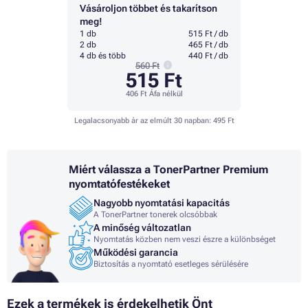
Vásároljon többet és takarítson
meg!
1 db
515 Ft / db
2 db
465 Ft / db
4 db és több
440 Ft / db
560 Ft
515 Ft
406 Ft
Áfa nélkül
Legalacsonyabb ár az elmúlt 30 napban:
495 Ft
Miért válassza a TonerPartner Premium
nyomtatófestékeket
Nagyobb nyomtatási kapacitás
A TonerPartner tonerek olcsóbbak
A minőség változatlan
Nyomtatás közben nem veszi észre a különbséget
Működési garancia
Biztosítás a nyomtató esetleges sérülésére
Ezek a termékek is érdekelhetik Önt