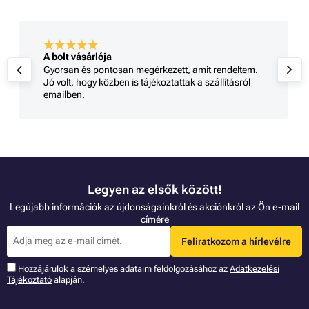
A bolt vásárlója
Gyorsan és pontosan megérkezett, amit rendeltem.
Jó volt, hogy közben is tájékoztattak a szállításról
emailben.
Legyen az elsők között!
Legújabb információk az újdonságainkról és akciónkról az Ön e-mail
címére
Feliratkozom a hírlevélre
Hozzájárulok a szémelyes adataim feldolgozásához az
Adatkezelési
Tájékoztató
alapján.