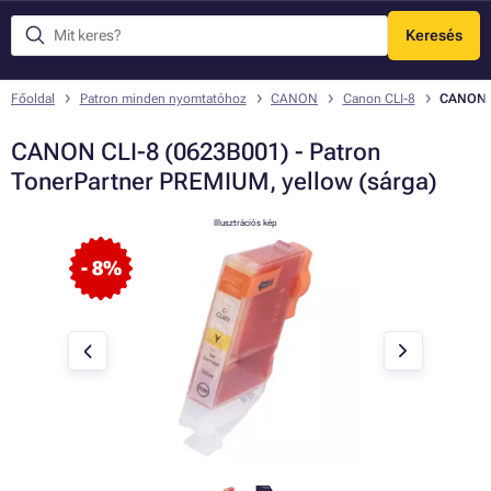
Keresés
Menü
Főoldal
Patron minden nyomtatóhoz
CANON
Canon CLI-8
CANON C
CANON CLI-8 (0623B001) - Patron
TonerPartner PREMIUM, yellow (sárga)
Illusztrációs kép
- 8%