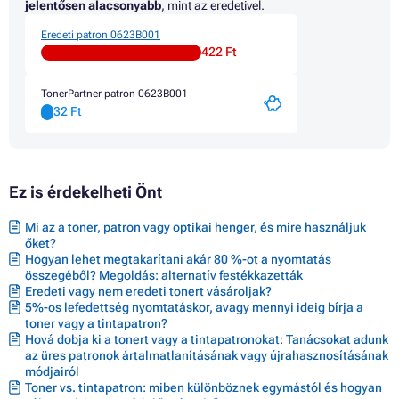
jelentősen alacsonyabb
, mint az eredetivel.
Patron CANON PIXMA MP600R
Patron CANON PIXMA MP610
Eredeti patron 0623B001
Patron CANON PIXMA MP800
422 Ft
Patron CANON PIXMA MP800 SERIES
Patron CANON PIXMA MP800R
TonerPartner patron 0623B001
Patron CANON PIXMA MP810
32 Ft
Patron CANON PIXMA MP830
Patron CANON PIXMA MP960
Patron CANON PIXMA MP970
Patron CANON PIXMA MX700
Patron CANON PIXMA MX850
Ez is érdekelheti Önt
Patron CANON PIXMA PRO 9000 SERIES
Patron CANON PIXMA PRO-9000
Mi az a toner, patron vagy optikai henger, és mire használjuk
Patron CANON PIXMA PRO-9000 MARK II
őket?
Hogyan lehet megtakarítani akár 80 %-ot a nyomtatás
összegéből? Megoldás: alternatív festékkazetták
Eredeti vagy nem eredeti tonert vásároljak?
5%-os lefedettség nyomtatáskor, avagy mennyi ideig bírja a
toner vagy a tintapatron?
Hová dobja ki a tonert vagy a tintapatronokat: Tanácsokat adunk
az üres patronok ártalmatlanításának vagy újrahasznosításának
módjairól
Toner vs. tintapatron: miben különböznek egymástól és hogyan