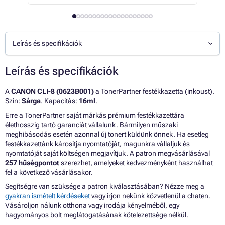
Leírás és specifikációk
Leírás és specifikációk
A
CANON CLI-8 (0623B001)
a TonerPartner festékkazetta (inkoust).
Szín:
Sárga
. Kapacitás:
16ml
.
Erre a TonerPartner saját márkás prémium festékkazettára
élethosszig tartó garanciát vállalunk. Bármilyen műszaki
meghibásodás esetén azonnal új tonert küldünk önnek. Ha esetleg
festékkazettánk károsítja nyomtatóját, magunkra vállaljuk és
nyomtatóját saját költségen megjavítjuk. A patron megvásárlásával
257 hűségpontot
szerezhet, amelyeket kedvezményként használhat
fel a következő vásárlásakor.
Segítségre van szüksége a patron kiválasztásában? Nézze meg a
gyakran ismételt kérdéseket
vagy írjon nekünk közvetlenül a chaten.
Vásároljon nálunk otthona vagy irodája kényelméből, egy
hagyományos bolt meglátogatásának kötelezettsége nélkül.