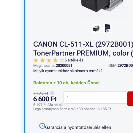
CANON CL-511-XL (2972B001) 
TonerPartner PREMIUM, color (
5 értékelés
Megr. száma:
20200051
OEM:
2972B00
Melyik nyomtatókhoz alkalmas a termék?
Raktáron > 10 db,
kedden Önnél
7 175 Ft
6 600 Ft
5 197 Ft
Áfa nélkül
Legalacsonyabb ár az elmúlt 30 napban:
6 185 Ft
Garancia a nyomtatósérülés ellen