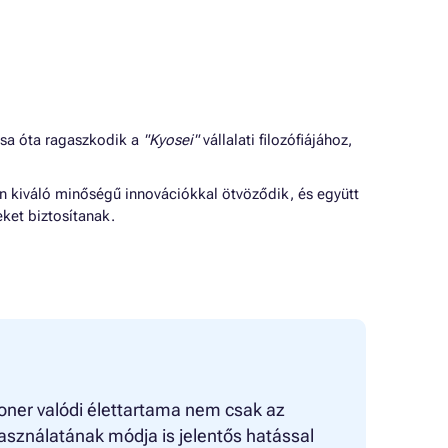
ása óta ragaszkodik a
"Kyosei"
vállalati filozófiájához,
jn kiváló minőségű innovációkkal ötvöződik, és együtt
ket biztosítanak.
toner valódi élettartama nem csak az
asználatának módja is jelentős hatással