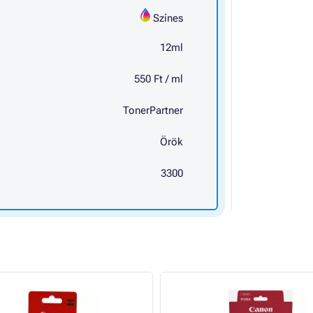
Színes
12ml
550 Ft / ml
TonerPartner
Örök
3300