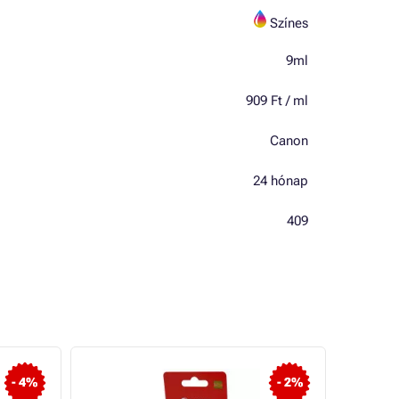
Színes
9ml
909 Ft / ml
Canon
24 hónap
409
- 4%
- 2%