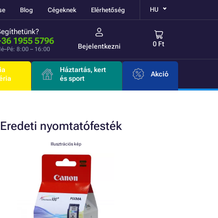
HU
se
Blog
Cégeknek
Elérhetőség
Segíthetünk?
+36 1955 5796
0 Ft
Bejelentkezni
é–Pé: 8:00 – 16:00
ia
Háztartás, kert
Akció
éria
és sport
Eredeti
nyomtatófesték
Illusztrációs kép