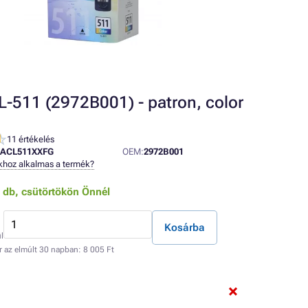
-511 (2972B001) - patron, color
11 értékelés
CACL511XXFG
OEM:
2972B001
khoz alkalmas a termék?
0 db,
csütörtökön Önnél
Kosárba
l
r az elmúlt 30 napban:
8 005 Ft