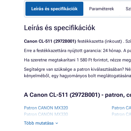
Leírás és specifikációk
Paraméterek
Sz
Leírás és specifikációk
Canon CL-511 (2972B001)
festékkazetta (inkoust) . Sz
Erre a festékkazettára nyújtott garancia: 24 hónap. A
Ha szeretne megtakarítani 1 580 Ft forintot, nézze me
Segítségre van szüksége a patron kiválasztásában? N
kényelméből, egy hagyományos bolt meglátogatásának
A Canon CL-511 (2972B001) - patron, c
Patron CANON MX320
Patron C
Patron CANON MX330
Patron C
Patron CANON MX340
Patron C
Több mutatása
Patron CANON MX350
Patron C