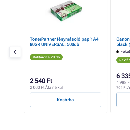
tron,
TonerPartner fénymásoló papír A4
Canon 
80GR UNIVERSAL, 500db
black (
Feke
Raktáron > 20 db
Raktár
6 33
2 540 Ft
4 988 F
2 000 Ft Áfa nélkül
704 Ft / 
Kosárba