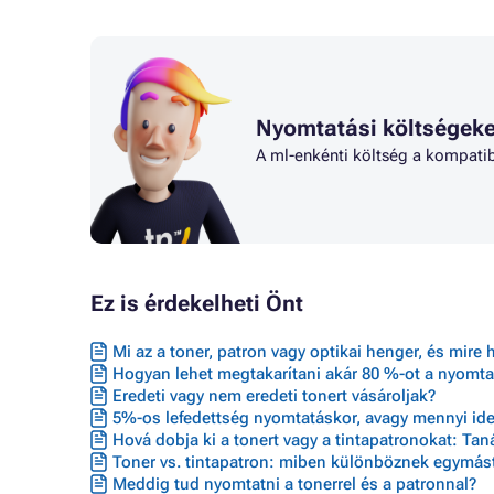
Patron CANON MX360
Patron C
Patron CANON MX410
Patron C
Patron CANON MX420
Patron C
Patron CANON PIXMA IP2700
Patron C
Patron CANON PIXMA IP5200
Patron C
Nyomtatási költségeke
Patron CANON PIXMA IP5200R
Patron C
A ml-enkénti költség a kompatib
Ez is érdekelheti Önt
Mi az a toner, patron vagy optikai henger, és mire 
Hogyan lehet megtakarítani akár 80 %-ot a nyomta
Eredeti vagy nem eredeti tonert vásároljak?
5%-os lefedettség nyomtatáskor, avagy mennyi ideig
Hová dobja ki a tonert vagy a tintapatronokat: Ta
Toner vs. tintapatron: miben különböznek egymást
Meddig tud nyomtatni a tonerrel és a patronnal?