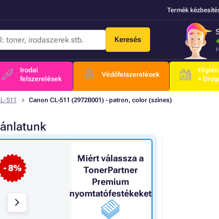
Termék kézbesíté
Keresés
H
Irodai
Higién
Védőfelszerelések
felszerelések
+ Drog
L-511
Canon CL-511 (2972B001) - patron, color (színes)
jánlatunk
Miért válassza a
- 8%
TonerPartner
Premium
nyomtatófestékeket