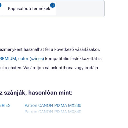
Kapcsolódó termékek
ezményként használhat fel a következő vásárlásakor.
REMIUM, color (színes)
kompatibilis festékkazettát is.
ül a chaten. Vásároljon nálunk otthona vagy irodája
oz szánják, hasonlóan mint:
ERIES
Patron CANON PIXMA MX330
Patron CANON PIXMA MX340
Patron CANON PIXMA MX340RFB
Patron CANON PIXMA MX350