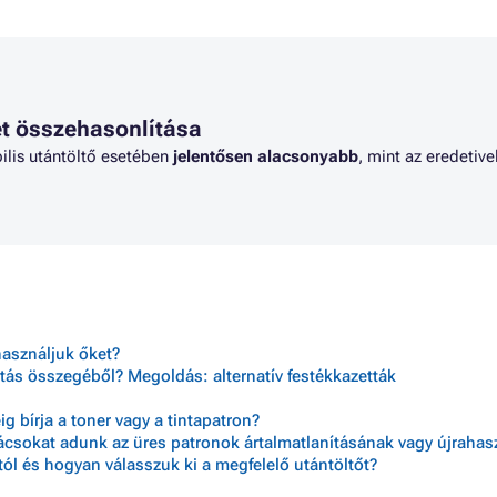
ANON PIXMA MP250
Patron CANON PIXMA MP490 S
ANON PIXMA MP252
Patron CANON PIXMA MP492
ANON PIXMA MP260
Patron CANON PIXMA MP495
ANON PIXMA MP270
Patron CANON PIXMA MP499
ANON PIXMA MP272
Patron CANON PIXMA MP510
t összehasonlítása
ANON PIXMA MP280
Patron CANON PIXMA MX320
ilis utántöltő esetében
jelentősen alacsonyabb
, mint az eredetivel
használjuk őket?
tás összegéből? Megoldás: alternatív festékkazetták
 bírja a toner vagy a tintapatron?
nácsokat adunk az üres patronok ártalmatlanításának vagy újraha
ól és hogyan válasszuk ki a megfelelő utántöltőt?