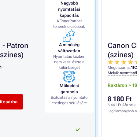
Nagyobb
nyomtatási
kapacitás
A TonerPartner
tonerek olcsóbbak
- Patron
Canon CL
A minőség
változatlan
színes)
(színes)
Nyomtatás közben
nem veszi észre a
1
különbséget
Megr. száma:
1I
Melyik nyomtató
Raktáron > 1
Működési
garancia
Biztosítás a nyomtató
8 180 Ft
Kosárba
esetleges sérülésére
6 441 Ft
Áfa nélkü
Legalacsonyabb á