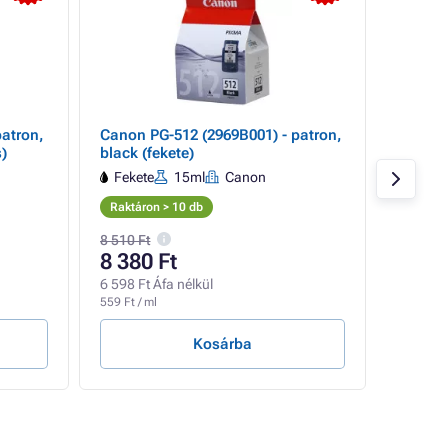
atron,
Canon PG-512 (2969B001) - patron,
Canon 
s)
black (fekete)
color (
Fekete
15ml
Canon
Színe
Raktáron > 10 db
Raktáro
8 510 Ft
8 380 Ft
10 34
6 598 Ft Áfa nélkül
8 146 Ft
559 Ft / ml
796 Ft / 
Kosárba