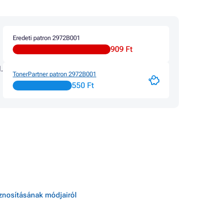
ERIES
Patron CANON PIXMA MX360
Patron CANON PIXMA MX410
Patron CANON PIXMA MX420
Eredeti patron 2972B001
909 Ft
.
TonerPartner patron 2972B001
550 Ft
sznosításának módjairól