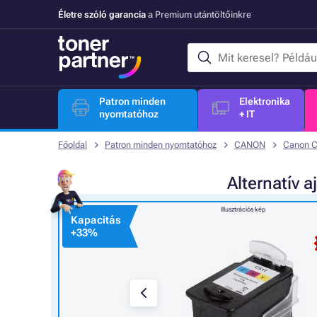
Életre szóló garancia
a Premium utántöltőinkre
Patron minden
Elektronika
nyomtatóhoz
+ IT
Főoldal
Patron minden nyomtatóhoz
CANON
Canon C
Alternatív
a
Illusztrációs kép
Kapacitás
+
33%