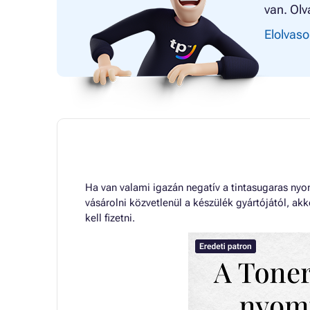
van. Olv
Elolvaso
Ha van valami igazán negatív a tintasugaras ny
vásárolni közvetlenül a készülék gyártójától, a
kell fizetni.