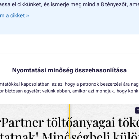
assa el cikkünket, és ismerje meg mind a 8 tényezőt, ame
m a cikket »
Nyomtatási minőség összehasonlítása
omtatókkal kapcsolatban, az az, hogy a patronok beszerzési ára na
kkor biztosan egyetért velünk abban, amikor azt mondjuk, hogy konk