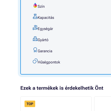
Szín
Kapacitás
Egységár
Gyártó
Garancia
Hűségpontok
Ezek a termékek is érdekelhetik Önt
TOP
- 8%