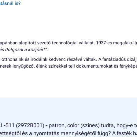
tásnál is?
apánban alapított vezető technológiai vállalat. 1937-es megalakul
 és dolgozni a közjóért".
tthonaink és irodáink kedvenc részévé váltak. A fantáziadús dizá
 tonerek lenyűgöző, élénk színekkel teli dokumentumokat és fényképe
-511 (2972B001) - patron, color (színes) tudta, hogy-e 
ettségtől és a nyomtatás mennyiségétől függ? A festék h