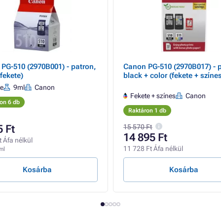
PG-510 (2970B001) - patron,
Canon PG-510 (2970B017) - p
fekete)
black + color (fekete + színe
te
9ml
Canon
Fekete + színes
Canon
on 6 db
Raktáron 1 db
5 Ft
15 570 Ft
14 895 Ft
t Áfa nélkül
11 728 Ft Áfa nélkül
ml
Kosárba
Kosárba