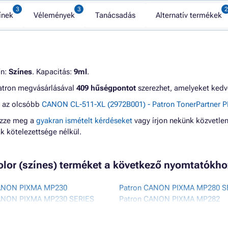
ínek
Vélemények
Tanácsadás
Alternatív termékek
ín:
Színes
. Kapacitás:
9ml
.
 patron megvásárlásával
409 hűségpontot
szerezhet, amelyeket kedv
g az olcsóbb
CANON CL-511-XL (2972B001) - Patron TonerPartner P
ézze meg a
gyakran ismételt kérdéseket
vagy írjon nekünk közvetlen
 kötelezettsége nélkül.
olor (színes) terméket a következő nyomtatókh
ANON PIXMA MP230
Patron CANON PIXMA MP280 S
ANON PIXMA MP230 SERIES
Patron CANON PIXMA MP282
ANON PIXMA MP235
Patron CANON PIXMA MP480
ANON PIXMA MP240
Patron CANON PIXMA MP490