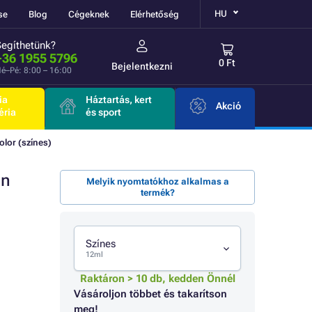
HU
se
Blog
Cégeknek
Elérhetőség
Segíthetünk?
+36 1955 5796
0 Ft
Bejelentkezni
é–Pé: 8:00 – 16:00
ia
Háztartás, kert
Akció
éria
és sport
lor (színes)
on
Melyik nyomtatókhoz alkalmas a
termék?
Színes
12ml
Raktáron > 10 db, kedden Önnél
Vásároljon többet és takarítson
meg!