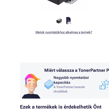
Melyik nyomtatókhoz alkalmas a termék?
Miért válassza a TonerPartner
Nagyobb nyomtatási
kapacitás
A TonerPartner tonerek
olcsóbbak
Ezek a termékek is érdekelhetik Önt