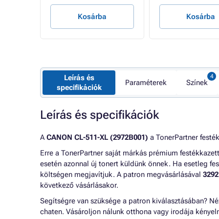
Kosárba
Kosárba
Leírás és
Paraméterek
Színek
specifikációk
Leírás és specifikációk
A
CANON CL-511-XL (2972B001)
a TonerPartner festék
Erre a TonerPartner saját márkás prémium festékkazet
esetén azonnal új tonert küldünk önnek. Ha esetleg fes
költségen megjavítjuk. A patron megvásárlásával
3292
következő vásárlásakor.
Segítségre van szüksége a patron kiválasztásában? N
chaten. Vásároljon nálunk otthona vagy irodája kénye