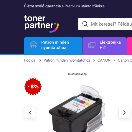
Életre szóló garancia
a Premium utántöltőinkre
Patron minden
Elektronika
nyomtatóhoz
+ IT
Főoldal
Patron minden nyomtatóhoz
CANON
Canon C
Illusztrációs kép
- 8%