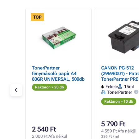
TOP
- 20%
TonerPartner
CANON PG-512
ron
fénymásoló papír A4
(2969B001) - Patr
EMIUM,
80GR UNIVERSAL, 500db
TonerPartner PR
black (fekete)
Fekete
15ml
Raktáron > 20 db
TonerPartner
Raktáron > 10 db
5 790 Ft
2 540 Ft
4 559 Ft Áfa nélkül
2 000 Ft Áfa nélkül
386 Ft / ml