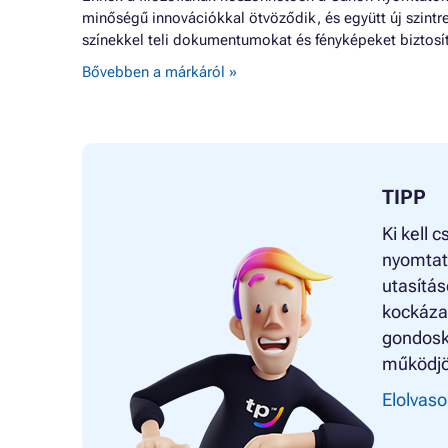
minőségű innovációkkal ötvöződik, és együtt új szintr
színekkel teli dokumentumokat és fényképeket biztosí
Bővebben a márkáról »
TIPP
Ki kell 
nyomtat
utasítás
kockázat
gondosk
működjö
Elolvaso