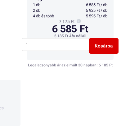
1 db
6 585 Ft / db
2 db
5 925 Ft / db
4 db és több
5 595 Ft / db
7 175 Ft
6 585 Ft
5 185 Ft
Áfa nélkül
Kosárba
Legalacsonyabb ár az elmúlt 30 napban:
6 185 Ft
es