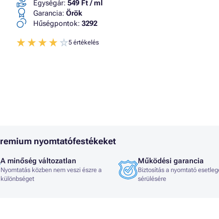
Egységár:
549 Ft / ml
Garancia:
Örök
Hűségpontok:
3292
5 értékelés
 Premium nyomtatófestékeket
A minőség változatlan
Működési garancia
Nyomtatás közben nem veszi észre a
Biztosítás a nyomtató esetleg
különbséget
sérülésére