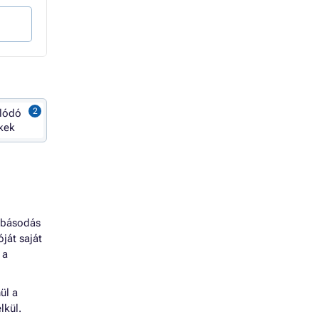
Kosárba
Kosárba
lódó
kek
hibásodás
ját saját
 a
ül a
lkül.