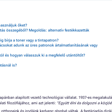
használjuk őket?
tás összegéből? Megoldás: alternatív festékkazetták
 bírja a toner vagy a tintapatron?
nácsokat adunk az üres patronok ártalmatlanításának vagy
ól és hogyan válasszuk ki a megfelelő utántöltőt?
tásnál is?
apánban alapított vezető technológiai vállalat. 1937-es megalakul
lati filozófiájához, ami azt jelenti:
"Együtt élni és dolgozni a közjóér
tthonaink és irodáink kedvenc részévé váltak. A fantáziadús dizáj