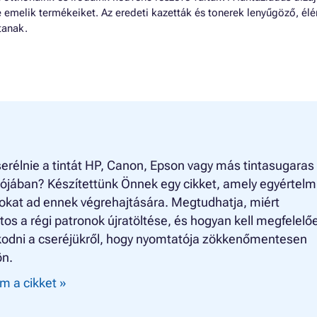
e emelik termékeiket. Az eredeti kazetták és tonerek lenyűgöző, él
tanak.
cserélnie a tintát HP, Canon, Epson vagy más tintasugaras
ójában? Készítettünk Önnek egy cikket, amely egyértel
okat ad ennek végrehajtására. Megtudhatja, miért
os a régi patronok újratöltése, és hogyan kell megfelelő
odni a cseréjükről, hogy nyomtatója zökkenőmentesen
n.
m a cikket »