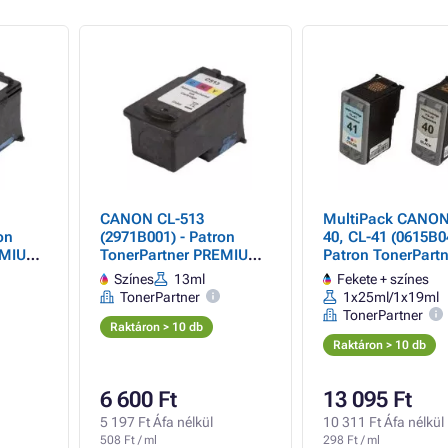
CANON CL-513
MultiPack CANON
on
(2971B001) - Patron
40, CL-41 (0615B04
EMIUM,
TonerPartner PREMIUM,
Patron TonerPartn
color (színes)
PREMIUM, black +
Színes
13ml
Fekete + színes
(fekete + színes)
TonerPartner
1x25ml/1x19ml
TonerPartner
Raktáron > 10 db
Raktáron > 10 db
6 600 Ft
13 095 Ft
5 197 Ft Áfa nélkül
10 311 Ft Áfa nélkül
508 Ft / ml
298 Ft / ml