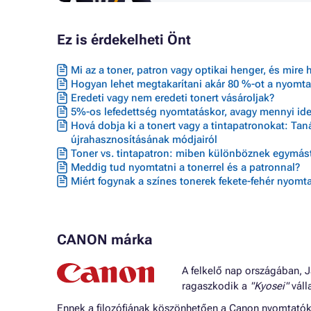
Ez is érdekelheti Önt
Mi az a toner, patron vagy optikai henger, és mire 
Hogyan lehet megtakarítani akár 80 %-ot a nyomta
Eredeti vagy nem eredeti tonert vásároljak?
5%-os lefedettség nyomtatáskor, avagy mennyi ideig
Hová dobja ki a tonert vagy a tintapatronokat: Ta
újrahasznosításának módjairól
Toner vs. tintapatron: miben különböznek egymást
Meddig tud nyomtatni a tonerrel és a patronnal?
Miért fogynak a színes tonerek fekete-fehér nyomta
CANON márka
A felkelő nap országában, J
ragaszkodik a
"Kyosei"
válla
Ennek a filozófiának köszönhetően a Canon nyomtatók o