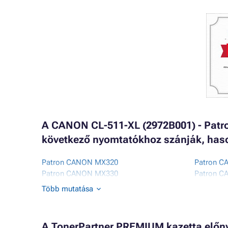
A CANON CL-511-XL (2972B001) - Patro
következő nyomtatókhoz szánják, has
Patron CANON MX320
Patron C
Patron CANON MX330
Patron C
Patron CANON MX340
Patron C
Több mutatása
Patron CANON MX350
Patron C
Patron CANON MX360
Patron C
Patron CANON MX410
Patron C
A TonerPartner PREMIUM kazetta előnye