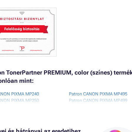
n TonerPartner PREMIUM, color (színes) termék
onlóan mint:
ANON PIXMA MP240
Patron CANON PIXMA MP495
ANON PIXMA MP250
Patron CANON PIXMA MP499
ANON PIXMA MP252
Patron CANON PIXMA MP510
ANON PIXMA MP260
Patron CANON PIXMA MX310
ANON PIXMA MP270
Patron CANON PIXMA MX320
ANON PIXMA MP272
Patron CANON PIXMA MX330
i és hátrányai az eredetihez