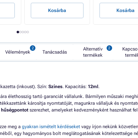
Kosárba
Kosárba
Alternatív
Kapcso
Vélemények
Tanácsadás
termékek
termé
kazetta (inkoust). Szín:
Színes
. Kapacitás:
12ml
.
tára élethosszig tartó garanciát vállalunk. Bármilyen műszaki meg
tékkazettánk károsítja nyomtatóját, magunkra vállaljuk és nyomtató
 hűségpontot
szerezhet, amelyeket kedvezményként használhat fel
ézze meg a
gyakran ismételt kérdéseket
vagy írjon nekünk közvetlen
lméből, egy hagyományos bolt meglátogatásának kötelezettsége né