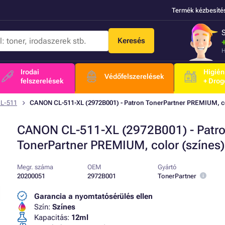
Termék kézbesíté
Keresés
H
Irodai
Higién
Védőfelszerelések
felszerelések
+ Drog
L-511
CANON CL-511-XL (2972B001) - Patron TonerPartner PREMIUM, co
CANON CL-511-XL (2972B001) - Patr
TonerPartner PREMIUM, color (színes)
Megr. száma
OEM
Gyártó
20200051
2972B001
TonerPartner
Garancia a nyomtatósérülés ellen
Szín:
Színes
Kapacitás:
12ml