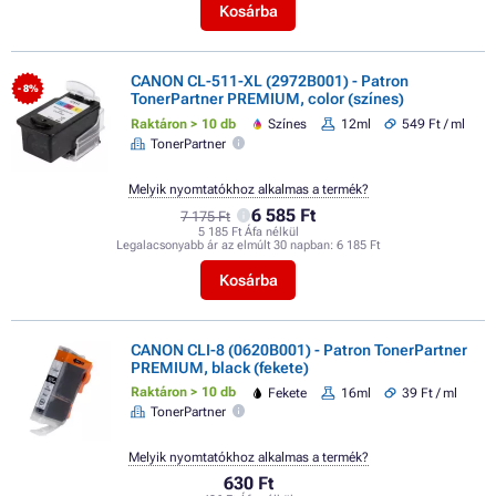
Kosárba
CANON CL-511-XL (2972B001) - Patron
- 8%
TonerPartner PREMIUM, color (színes)
Raktáron > 10 db
Színes
12ml
549 Ft / ml
TonerPartner
Melyik nyomtatókhoz alkalmas a termék?
6 585 Ft
7 175 Ft
5 185 Ft Áfa nélkül
Legalacsonyabb ár az elmúlt 30 napban:
6 185 Ft
Kosárba
CANON CLI-8 (0620B001) - Patron TonerPartner
PREMIUM, black (fekete)
Raktáron > 10 db
Fekete
16ml
39 Ft / ml
TonerPartner
Melyik nyomtatókhoz alkalmas a termék?
630 Ft