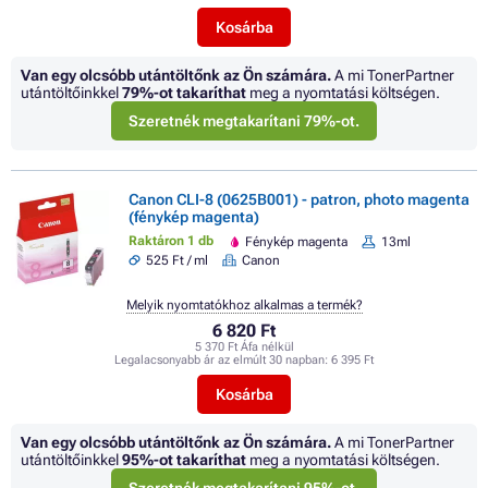
Kosárba
Van egy olcsóbb utántöltőnk az Ön számára.
A mi TonerPartner
utántöltőinkkel
79%
-ot takaríthat
meg a nyomtatási költségen.
Szeretnék megtakarítani 79%-ot.
Canon CLI-8 (0625B001) - patron, photo magenta
(fénykép magenta)
Raktáron 1 db
Fénykép magenta
13ml
525 Ft / ml
Canon
Melyik nyomtatókhoz alkalmas a termék?
6 820 Ft
5 370 Ft Áfa nélkül
Legalacsonyabb ár az elmúlt 30 napban:
6 395 Ft
Kosárba
Van egy olcsóbb utántöltőnk az Ön számára.
A mi TonerPartner
utántöltőinkkel
95%
-ot takaríthat
meg a nyomtatási költségen.