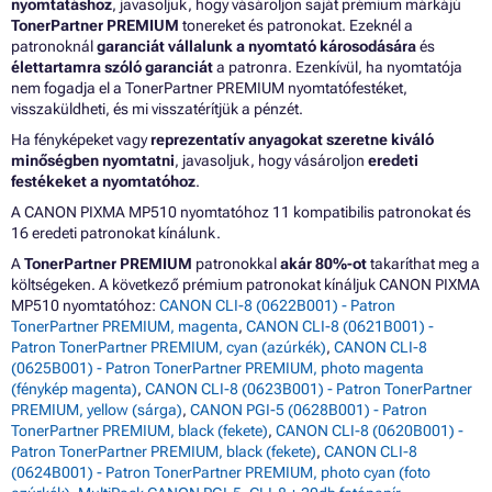
nyomtatáshoz
, javasoljuk, hogy vásároljon saját prémium márkájú
TonerPartner PREMIUM
tonereket és patronokat. Ezeknél a
patronoknál
garanciát vállalunk a nyomtató károsodására
és
élettartamra szóló garanciát
a patronra. Ezenkívül, ha nyomtatója
nem fogadja el a TonerPartner PREMIUM nyomtatófestéket,
visszaküldheti, és mi visszatérítjük a pénzét.
Ha fényképeket vagy
reprezentatív anyagokat szeretne kiváló
minőségben nyomtatni
, javasoljuk, hogy vásároljon
eredeti
festékeket a nyomtatóhoz
.
A CANON PIXMA MP510 nyomtatóhoz 11 kompatibilis patronokat és
16 eredeti patronokat kínálunk.
A
TonerPartner PREMIUM
patronokkal
akár 80%-ot
takaríthat meg a
költségeken. A következő prémium patronokat kínáljuk CANON PIXMA
MP510 nyomtatóhoz:
CANON CLI-8 (0622B001) - Patron
TonerPartner PREMIUM, magenta
,
CANON CLI-8 (0621B001) -
Patron TonerPartner PREMIUM, cyan (azúrkék)
,
CANON CLI-8
(0625B001) - Patron TonerPartner PREMIUM, photo magenta
(fénykép magenta)
,
CANON CLI-8 (0623B001) - Patron TonerPartner
PREMIUM, yellow (sárga)
,
CANON PGI-5 (0628B001) - Patron
TonerPartner PREMIUM, black (fekete)
,
CANON CLI-8 (0620B001) -
Patron TonerPartner PREMIUM, black (fekete)
,
CANON CLI-8
(0624B001) - Patron TonerPartner PREMIUM, photo cyan (foto