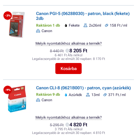
Canon PGI-5 (0628B030) - patron, black (fekete)
- 3%
2db
Raktáron 1 db
Fekete
2x26ml
158 Ft / ml
Canon
Melyik nyomtatókhoz alkalmas a termék?
8 205 Ft
8 440 Ft
6 461 Ft Áfa nélkül
Legalacsonyabb ár az elmúlt 30 napban:
8 170 Ft
Kosárba
Canon CLI-8 (0621B001) - patron, cyan (azúrkék)
- 9%
Raktáron 9 db
Azúrkék
13ml
371 Ft / ml
Canon
Melyik nyomtatókhoz alkalmas a termék?
4 820 Ft
5 295 Ft
3 795 Ft Áfa nélkül
Legalacsonyabb ár az elmúlt 30 napban:
4 810 Ft