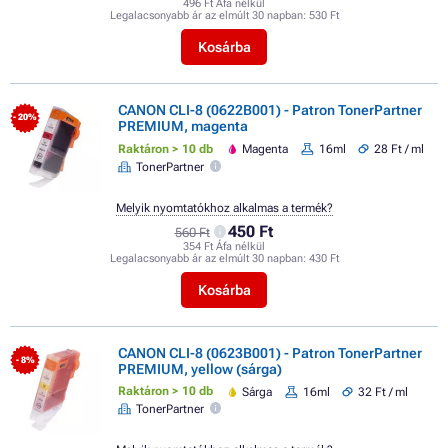
496 Ft Áfa nélkül
Legalacsonyabb ár az elmúlt 30 napban:
530 Ft
Kosárba
CANON CLI-8 (0622B001) - Patron TonerPartner
- 20%
PREMIUM, magenta
Raktáron > 10 db
Magenta
16ml
28 Ft / ml
TonerPartner
Melyik nyomtatókhoz alkalmas a termék?
450 Ft
560 Ft
354 Ft Áfa nélkül
Legalacsonyabb ár az elmúlt 30 napban:
430 Ft
Kosárba
CANON CLI-8 (0623B001) - Patron TonerPartner
- 8%
PREMIUM, yellow (sárga)
Raktáron > 10 db
Sárga
16ml
32 Ft / ml
TonerPartner