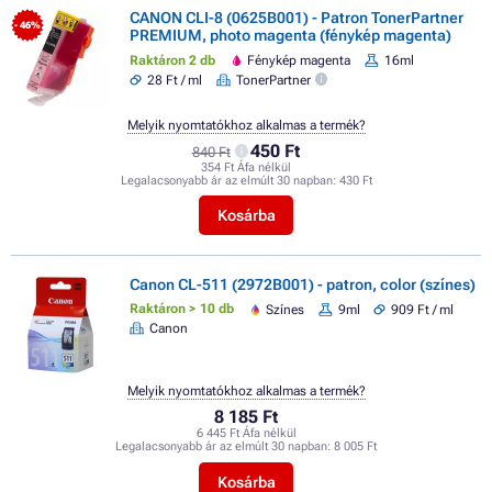
CANON CLI-8 (0625B001) - Patron TonerPartner
- 46%
PREMIUM, photo magenta (fénykép magenta)
Raktáron 2 db
Fénykép magenta
16ml
28 Ft / ml
TonerPartner
Melyik nyomtatókhoz alkalmas a termék?
450 Ft
840 Ft
354 Ft Áfa nélkül
Legalacsonyabb ár az elmúlt 30 napban:
430 Ft
Kosárba
Canon CL-511 (2972B001) - patron, color (színes)
Raktáron > 10 db
Színes
9ml
909 Ft / ml
Canon
Melyik nyomtatókhoz alkalmas a termék?
8 185 Ft
6 445 Ft Áfa nélkül
Legalacsonyabb ár az elmúlt 30 napban:
8 005 Ft
Kosárba