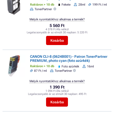
Raktáron > 10 db
Fekete
28ml
199 Ft / ml
TonerPartner
Melyik nyomtatókhoz alkalmas a termék?
5 560 Ft
4 378 Ft Áfa nélkül
Legalacsonyabb ár az elmúlt 30 napban:
5 220 Ft
Kosárba
CANON CLI-8 (0624B001) - Patron TonerPartner
PREMIUM, photo cyan (foto azúrkék)
Raktáron > 10 db
Foto azúrkék
16ml
87 Ft / ml
TonerPartner
Melyik nyomtatókhoz alkalmas a termék?
1 390 Ft
1 094 Ft Áfa nélkül
Legalacsonyabb ár az elmúlt 30 napban:
495 Ft
Kosárba