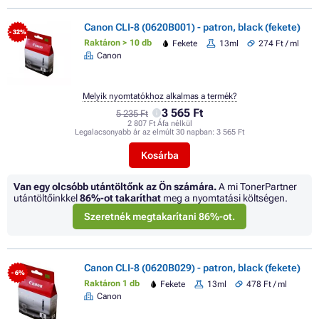
Canon CLI-8 (0620B001) - patron, black (fekete)
- 32%
Raktáron > 10 db
Fekete
13ml
274 Ft / ml
Canon
Melyik nyomtatókhoz alkalmas a termék?
3 565 Ft
5 235 Ft
2 807 Ft Áfa nélkül
Legalacsonyabb ár az elmúlt 30 napban:
3 565 Ft
Kosárba
Van egy olcsóbb utántöltőnk az Ön számára.
A mi TonerPartner
utántöltőinkkel
86%
-ot takaríthat
meg a nyomtatási költségen.
Szeretnék megtakarítani 86%-ot.
Canon CLI-8 (0620B029) - patron, black (fekete)
- 6%
Raktáron 1 db
Fekete
13ml
478 Ft / ml
Canon