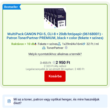
Bestseller
MultiPack CANON PGI-5, CLI-8 + 20db fotópapír (0616B001) -
Patron TonerPartner PREMIUM, black + color (fekete + színes)
Raktáron > 10 db
Fekete + színes
1x29ml/4x16ml
32 Ft / ml
TonerPartner
Melyik nyomtatókhoz alkalmas a termék?
2 950 Ft
3 455 Ft
2 323 Ft Áfa nélkül
Legalacsonyabb ár az elmúlt 30 napban:
2 480 Ft
Kosárba
Mi az a toner, patron vagy optikai henger, és mire használjuk
őket?