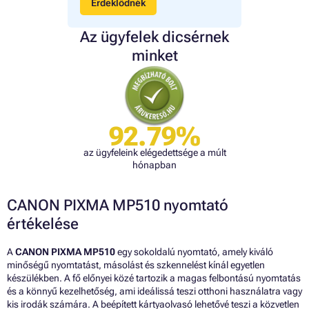
Érdeklődnék
Az ügyfelek dicsérnek
minket
92.79%
az ügyfeleink elégedettsége a múlt
hónapban
CANON PIXMA MP510 nyomtató
értékelése
A
CANON PIXMA MP510
egy sokoldalú nyomtató, amely kiváló
minőségű nyomtatást, másolást és szkennelést kínál egyetlen
készülékben. A fő előnyei közé tartozik a magas felbontású nyomtatás
és a könnyű kezelhetőség, ami ideálissá teszi otthoni használatra vagy
kis irodák számára. A beépített kártyaolvasó lehetővé teszi a közvetlen