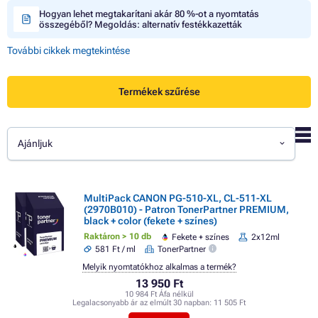
Hogyan lehet megtakarítani akár 80 %-ot a nyomtatás
összegéből? Megoldás: alternatív festékkazetták
További cikkek megtekintése
Termékek szűrése
Ajánljuk
MultiPack CANON PG-510-XL, CL-511-XL
(2970B010) - Patron TonerPartner PREMIUM,
black + color (fekete + színes)
Raktáron > 10 db
Fekete + színes
2x12ml
581 Ft / ml
TonerPartner
Melyik nyomtatókhoz alkalmas a termék?
13 950 Ft
10 984 Ft Áfa nélkül
Legalacsonyabb ár az elmúlt 30 napban:
11 505 Ft