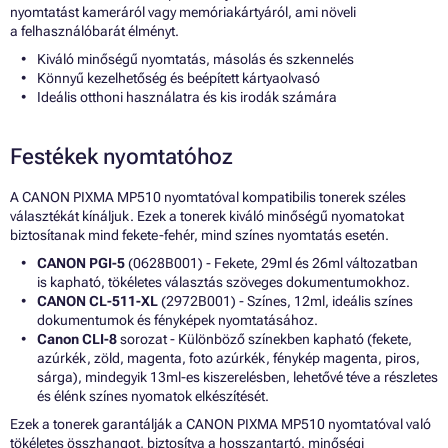
nyomtatást kameráról vagy memóriakártyáról, ami növeli
a felhasználóbarát élményt.
Kiváló minőségű nyomtatás, másolás és szkennelés
Könnyű kezelhetőség és beépített kártyaolvasó
Ideális otthoni használatra és kis irodák számára
Festékek nyomtatóhoz
A CANON PIXMA MP510 nyomtatóval kompatibilis tonerek széles
választékát kínáljuk. Ezek a tonerek kiváló minőségű nyomatokat
biztosítanak mind fekete-fehér, mind színes nyomtatás esetén.
CANON PGI-5
(0628B001) - Fekete, 29ml és 26ml változatban
is kapható, tökéletes választás szöveges dokumentumokhoz.
CANON CL-511-XL
(2972B001) - Színes, 12ml, ideális színes
dokumentumok és fényképek nyomtatásához.
Canon CLI-8
sorozat - Különböző színekben kapható (fekete,
azúrkék, zöld, magenta, foto azúrkék, fénykép magenta, piros,
sárga), mindegyik 13ml-es kiszerelésben, lehetővé téve a részletes
és élénk színes nyomatok elkészítését.
Ezek a tonerek garantálják a CANON PIXMA MP510 nyomtatóval való
tökéletes összhangot, biztosítva a hosszantartó, minőségi