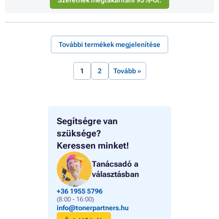
Szeretnék megtakarítani 95%-ot.
További termékek megjelenítése
1
2
Tovább »
Segítségre van
szüksége?
Keressen minket!
Tanácsadó a
választásban
+36 1955 5796
(8:00 - 16:00)
info@tonerpartners.hu