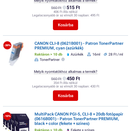
Melyik nyomtatókhoz alkalmas a termék?
515 Ft
560 Ft
406 Ft Áfa nélkül
Legalacsonyabb ár az elmúlt 30 napban:
495 Ft
Kosárba
CANON CLI-8 (0621B001) - Patron TonerPartner
- 20%
PREMIUM, cyan (azúrkék)
Raktáron > 10 db
Azúrkék
16ml
28 Ft / ml
TonerPartner
Melyik nyomtatókhoz alkalmas a termék?
450 Ft
560 Ft
354 Ft Áfa nélkül
Legalacsonyabb ár az elmúlt 30 napban:
430 Ft
Kosárba
MultiPack CANON PGI-5, CLI-8 + 20db fotópapír
- 15%
(0616B001) - Patron TonerPartner PREMIUM,
black + color (fekete + színes)
Raktáron > 10 db
Fekete + színes