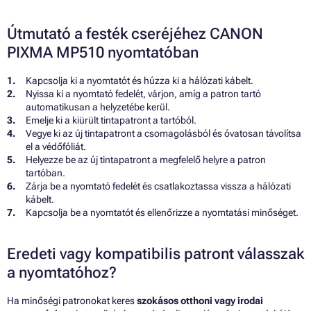
Útmutató a festék cseréjéhez CANON
PIXMA MP510 nyomtatóban
Kapcsolja ki a nyomtatót és húzza ki a hálózati kábelt.
Nyissa ki a nyomtató fedelét, várjon, amíg a patron tartó
automatikusan a helyzetébe kerül.
Emelje ki a kiürült tintapatront a tartóból.
Vegye ki az új tintapatront a csomagolásból és óvatosan távolítsa
el a védőfóliát.
Helyezze be az új tintapatront a megfelelő helyre a patron
tartóban.
Zárja be a nyomtató fedelét és csatlakoztassa vissza a hálózati
kábelt.
Kapcsolja be a nyomtatót és ellenőrizze a nyomtatási minőséget.
Eredeti vagy kompatibilis patront válasszak
a nyomtatóhoz?
Ha minőségi patronokat keres
szokásos otthoni vagy irodai