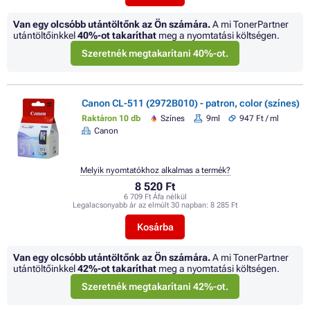
Van egy olcsóbb utántöltőnk az Ön számára.
A mi TonerPartner
utántöltőinkkel
40%
-ot takaríthat
meg a nyomtatási költségen.
Szeretnék megtakarítani 40%-ot.
Canon CL-511 (2972B010) - patron, color (színes)
Raktáron 10 db
Színes
9ml
947 Ft / ml
Canon
Melyik nyomtatókhoz alkalmas a termék?
8 520 Ft
6 709 Ft Áfa nélkül
Legalacsonyabb ár az elmúlt 30 napban:
8 285 Ft
Kosárba
Van egy olcsóbb utántöltőnk az Ön számára.
A mi TonerPartner
utántöltőinkkel
42%
-ot takaríthat
meg a nyomtatási költségen.
Szeretnék megtakarítani 42%-ot.