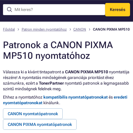
Keresés
Menü
Főoldal
Patron minden nyomtatóhoz
CANON
CANON PIXMA MP510
Patronok a CANON PIXMA
MP510 nyomtatóhoz
Válassza ki a kívánt tintapatront a
CANON PIXMA MP510
nyomtatója
részére! A nyomtatás minőségének garanciája prioritást élvez
számunkra, ezért a
TonerPartner
nyomtató patronok a legmagasabb
szintű minőségnek felelnek meg.
Ehhez a nyomtatóhoz
kompatibilis nyomtatópatronokat
és
eredeti
nyomtatópatronokat
kínálunk.
CANON nyomtatópatronok
CANON PIXMA nyomtatópatronok