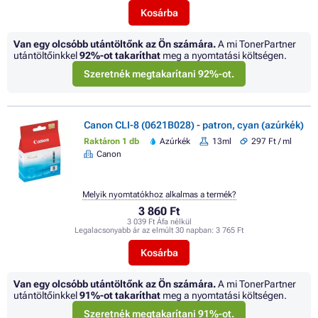
Kosárba
Van egy olcsóbb utántöltőnk az Ön számára.
A mi TonerPartner
utántöltőinkkel
92%
-ot takaríthat
meg a nyomtatási költségen.
Szeretnék megtakarítani 92%-ot.
Canon CLI-8 (0621B028) - patron, cyan (azúrkék)
Raktáron 1 db
Azúrkék
13ml
297 Ft / ml
Canon
Melyik nyomtatókhoz alkalmas a termék?
3 860 Ft
3 039 Ft Áfa nélkül
Legalacsonyabb ár az elmúlt 30 napban:
3 765 Ft
Kosárba
Van egy olcsóbb utántöltőnk az Ön számára.
A mi TonerPartner
utántöltőinkkel
91%
-ot takaríthat
meg a nyomtatási költségen.
Szeretnék megtakarítani 91%-ot.