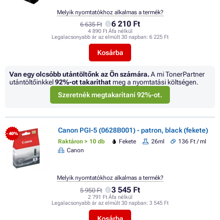
Melyik nyomtatókhoz alkalmas a termék?
6 210 Ft
6 635 Ft
4 890 Ft Áfa nélkül
Legalacsonyabb ár az elmúlt 30 napban:
6 225 Ft
Kosárba
Van egy olcsóbb utántöltőnk az Ön számára.
A mi TonerPartner
utántöltőinkkel
92%
-ot takaríthat
meg a nyomtatási költségen.
Szeretnék megtakarítani 92%-ot.
Canon PGI-5 (0628B001) - patron, black (fekete)
- 40%
Raktáron > 10 db
Fekete
26ml
136 Ft / ml
Canon
Melyik nyomtatókhoz alkalmas a termék?
3 545 Ft
5 950 Ft
2 791 Ft Áfa nélkül
Legalacsonyabb ár az elmúlt 30 napban:
3 545 Ft
Kosárba