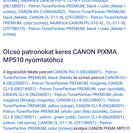
azúrkék)
,
MultiPack CANON PGI-5, CLI-8 + 20db fotópapír
(0616B001) - Patron TonerPartner PREMIUM, black + color (fekete +
színes)
,
CANON BX-3 (0884A002) - Patron TonerPartner PREMIUM,
black (fekete)
,
CANON CL-511-XL (2972B001) - Patron TonerPartner
PREMIUM, color (színes)
,
MultiPack CANON PG-510-XL, CL-511-XL
(2970B010) - Patron TonerPartner PREMIUM, black + color (fekete +
színes)
Olcsó patronokat keres CANON PIXMA
MP510 nyomtatóhoz
A legolcsóbb fekete patront
CANON PGI-5 (0628B001) - Patron
TonerPartner PREMIUM, black (fekete)
és színes patront
CANON CLI-
8 (0622B001) - Patron TonerPartner PREMIUM, magenta
,
CANON
CLI-8 (0621B001) - Patron TonerPartner PREMIUM, cyan (azúrkék)
,
CANON CLI-8 (0625B001) - Patron TonerPartner PREMIUM, photo
magenta (fénykép magenta)
,
CANON CLI-8 (0623B001) - Patron
TonerPartner PREMIUM, yellow (sárga)
,
CANON CLI-8 (0624B001) -
Patron TonerPartner PREMIUM, photo cyan (foto azúrkék)
,
Canon
CLI-8 (0627B001) - patron, green (zöld)
,
Canon CLI-8 (0626B001) -
patron, red (piros)
,
CANON CL-511-XL (2972B001) - Patron
TonerPartner PREMIUM, color (színes)
kínáljuk CANON PIXMA MP510