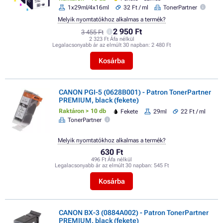
1x29ml/4x16ml
32 Ft / ml
TonerPartner
Melyik nyomtatókhoz alkalmas a termék?
2 950 Ft
3 455 Ft
2 323 Ft Áfa nélkül
Legalacsonyabb ár az elmúlt 30 napban:
2 480 Ft
Kosárba
CANON PGI-5 (0628B001) - Patron TonerPartner
PREMIUM, black (fekete)
Raktáron > 10 db
Fekete
29ml
22 Ft / ml
TonerPartner
Melyik nyomtatókhoz alkalmas a termék?
630 Ft
496 Ft Áfa nélkül
Legalacsonyabb ár az elmúlt 30 napban:
545 Ft
Kosárba
CANON BX-3 (0884A002) - Patron TonerPartner
PREMIUM, black (fekete)