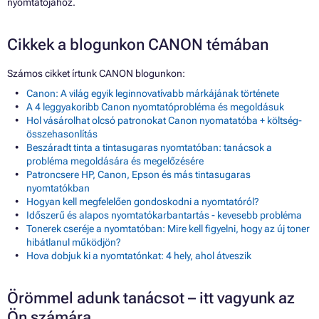
nyomtatójához.
Cikkek a blogunkon CANON témában
Számos cikket írtunk CANON blogunkon:
Canon: A világ egyik leginnovatívabb márkájának története
A 4 leggyakoribb Canon nyomtatóprobléma és megoldásuk
Hol vásárolhat olcsó patronokat Canon nyomatatóba + költség-
összehasonlítás
Beszáradt tinta a tintasugaras nyomtatóban: tanácsok a
probléma megoldására és megelőzésére
Patroncsere HP, Canon, Epson és más tintasugaras
nyomtatókban
Hogyan kell megfelelően gondoskodni a nyomtatóról?
Időszerű és alapos nyomtatókarbantartás - kevesebb probléma
Tonerek cseréje a nyomtatóban: Mire kell figyelni, hogy az új toner
hibátlanul működjön?
Hova dobjuk ki a nyomtatónkat: 4 hely, ahol átveszik
Örömmel adunk tanácsot – itt vagyunk az
Ön számára