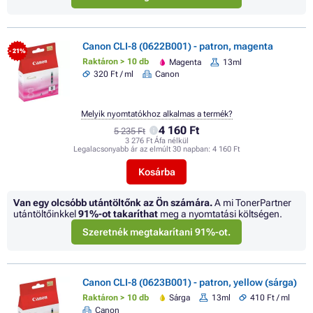
Canon CLI-8 (0622B001) - patron, magenta
- 21%
Raktáron > 10 db
Magenta
13ml
320 Ft / ml
Canon
Melyik nyomtatókhoz alkalmas a termék?
4 160 Ft
5 235 Ft
3 276 Ft Áfa nélkül
Legalacsonyabb ár az elmúlt 30 napban:
4 160 Ft
Kosárba
Van egy olcsóbb utántöltőnk az Ön számára.
A mi TonerPartner
utántöltőinkkel
91%
-ot takaríthat
meg a nyomtatási költségen.
Szeretnék megtakarítani 91%-ot.
Canon CLI-8 (0623B001) - patron, yellow (sárga)
Raktáron > 10 db
Sárga
13ml
410 Ft / ml
Canon