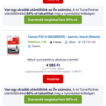
Van egy olcsóbb utántöltőnk az Ön számára.
A mi TonerPartner
utántöltőinkkel
84%
-ot takaríthat
meg a nyomtatási költségen.
Szeretnék megtakarítani 84%-ot.
Canon PGI-5 (0628B029) - patron, black (fekete)
Raktáron 1 db
Fekete
26ml
157 Ft / ml
Canon
Melyik nyomtatókhoz alkalmas a termék?
4 085 Ft
3 217 Ft Áfa nélkül
Legalacsonyabb ár az elmúlt 30 napban:
3 980 Ft
Kosárba
Van egy olcsóbb utántöltőnk az Ön számára.
A mi TonerPartner
utántöltőinkkel
86%
-ot takaríthat
meg a nyomtatási költségen.
Szeretnék megtakarítani 86%-ot.