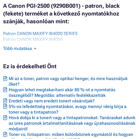
A Canon PGI-2500 (9290B001) - patron, black
(fekete) terméket a következő nyomtatókhoz
szánják, hasonlóan mint:
Patron CANON MAXIFY IB4000 SERIES
Patron CANON MAXIFY IB4050
Patron CANON MAXIFY IB4100 SERIES
Több mutatása
Patron CANON MAXIFY IB4150
Patron CANON MAXIFY MB5000 SERIES
Patron CANON MAXIFY MB5050
Ez is érdekelheti Önt
Patron CANON MAXIFY MB5100 SERIES
Patron CANON MAXIFY MB5150
Mi az a toner, patron vagy optikai henger, és mire használjuk
Patron CANON MAXIFY MB5155
őket?
Patron CANON MAXIFY MB5300 SERIES
Hogyan lehet megtakarítani akár 80 %-ot a nyomtatás
Patron CANON MAXIFY MB5350
összegéből? Megoldás: alternatív festékkazetták
Patron CANON MAXIFY MB5400 SERIES
Eredeti vagy nem eredeti tonert vásároljak?
Patron CANON MAXIFY MB5450
5%-os lefedettség nyomtatáskor, avagy mennyi ideig bírja a
Patron CANON MAXIFY MB5455
toner vagy a tintapatron?
Hová dobja ki a tonert vagy a tintapatronokat: Tanácsokat adunk
az üres patronok ártalmatlanításának vagy újrahasznosításának
módjairól
Toner vs. tintapatron: miben különböznek egymástól és hogyan