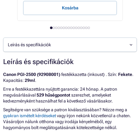
Kosárba
Leírás és specifikációk
Leírás és specifikációk
Canon PGI-2500 (9290B001)
festékkazetta (inkoust) . Szín:
Fekete
.
Kapacitás:
29ml
.
Erre a festékkazettára nyújtott garancia: 24 hónap. A patron
megvásárlásával
529 hűségpontot
szerezhet, amelyeket
kedvezményként használhat fel a következő vásárlásakor.
Segítségre van szüksége a patron kiválasztásában? Nézze meg a
gyakran ismételt kérdéseket
vagy írjon nekünk közvetlenül a chaten.
Vásároljon nálunk otthona vagy irodája kényelméből, egy
hagyományos bolt meglátogatásának kötelezettsége nélkül.