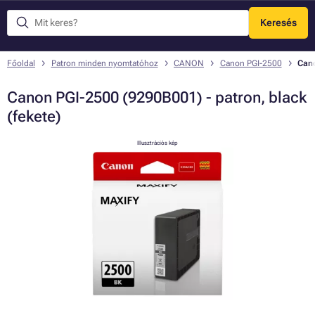
Keresés
Menü
Főoldal
Patron minden nyomtatóhoz
CANON
Canon PGI-2500
Cano
Canon PGI-2500 (9290B001) - patron, black
(fekete)
Illusztrációs kép