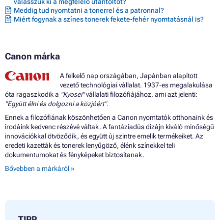
válasszuk ki a megfelelő utántöltőt?
Meddig tud nyomtatni a tonerrel és a patronnal?
Miért fogynak a színes tonerek fekete-fehér nyomtatásnál is?
Canon márka
A felkelő nap országában, Japánban alapított
vezető technológiai vállalat. 1937-es megalakulása
óta ragaszkodik a
"Kyosei"
vállalati filozófiájához, ami azt jelenti:
"Együtt élni és dolgozni a közjóért".
Ennek a filozófiának köszönhetően a Canon nyomtatók otthonaink és
irodáink kedvenc részévé váltak. A fantáziadús dizájn kiváló minőségű
innovációkkal ötvöződik, és együtt új szintre emelik termékeiket. Az
eredeti kazetták és tonerek lenyűgöző, élénk színekkel teli
dokumentumokat és fényképeket biztosítanak.
Bővebben a márkáról »
TIPP