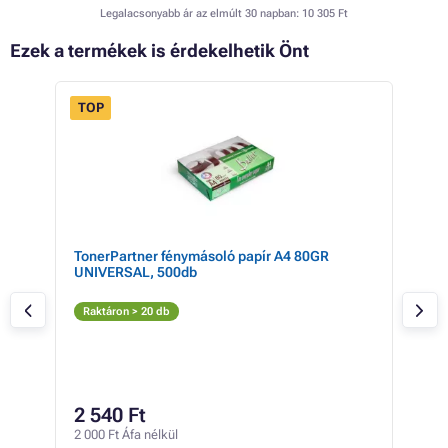
Legalacsonyabb ár az elmúlt 30 napban:
10 305 Ft
Ezek a termékek is érdekelhetik Önt
TOP
 49%
TonerPartner fénymásoló papír A4 80GR
Can
UNIVERSAL, 500db
+ co
Fe
Raktáron > 20 db
Rak
32
2 540 Ft
25 5
2 000 Ft Áfa nélkül
249 F