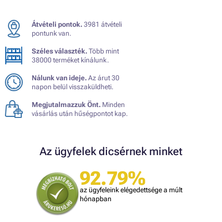
Átvételi pontok.
3981 átvételi
pontunk van.
Széles választék.
Több mint
38000 terméket kínálunk.
Nálunk van ideje.
Az árut 30
napon belül visszaküldheti.
Megjutalmazzuk Önt.
Minden
vásárlás után hűségpontot kap.
Az ügyfelek dicsérnek minket
92.79%
az ügyfeleink elégedettsége a múlt
hónapban