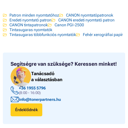
Patron minden nyomtatóhoz
CANON nyomtatópatronok
Eredeti nyomtató patron
CANON eredeti nyomtató patron
CANON tintapatronok
Canon PGI-2500
Tintasugaras nyomtatók
Tintasugaras többfunkciós nyomtatók
Fehér xerográfiai papír
Segítségre van szüksége?
Keressen minket!
Tanácsadó
a választásban
+36 1955 5796
(8:00 - 16:00)
info@tonerpartners.hu
Érdeklődnék