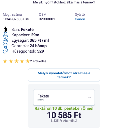
Melyik nyomtatókhoz alkalmas a termék?
Megr. száma
OEM
Gyártó
1ICAPG2500XBG
9290B001
Canon
Szín:
Fekete
Kapacitás:
29ml
Egységár:
365 Ft / ml
Garancia:
24 hónap
Hűségpontok:
529
2 értékelés
Melyik nyomtatókhoz alkalmas a
termék?
Fekete
29ml
Raktáron 10 db, pénteken Önnél
10 585 Ft
8 335 Ft
Áfa nélkül