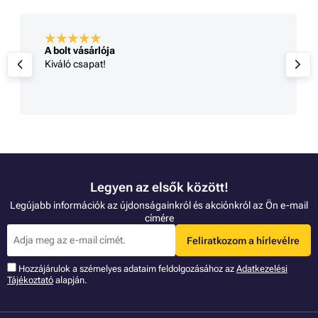
A bolt vásárlója
Kiváló csapat!
Legyen az elsők között!
Legújabb információk az újdonságainkról és akciónkról az Ön e-mail
címére
Feliratkozom a hírlevélre
Hozzájárulok a szémelyes adataim feldolgozásához az
Adatkezelési
Tájékoztató
alapján.