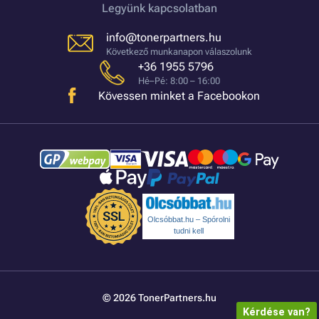
Legyünk kapcsolatban
info@tonerpartners.hu
Következő munkanapon válaszolunk
+36 1955 5796
Hé–Pé: 8:00 – 16:00
Kövessen minket a Facebookon
Olcsóbbat.hu – Spórolni
tudni kell
© 2026 TonerPartners.hu
Kérdése van?