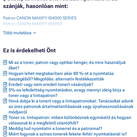
szánják, hasonlóan mint:
Patron CANON MAXIFY IB4000 SERIES
Patron CANON MAXIFY IB4050
Patron CANON MAXIFY IB4100 SERIES
Több mutatása
Patron CANON MAXIFY IB4150
Patron CANON MAXIFY MB5000 SERIES
Patron CANON MAXIFY MB5050
Ez is érdekelheti Önt
Patron CANON MAXIFY MB5100 SERIES
Patron CANON MAXIFY MB5150
Mi az a toner, patron vagy optikai henger, és mire használjuk
Patron CANON MAXIFY MB5155
őket?
Patron CANON MAXIFY MB5300 SERIES
Hogyan lehet megtakarítani akár 80 %-ot a nyomtatás
Patron CANON MAXIFY MB5350
összegéből? Megoldás: alternatív festékkazetták
Patron CANON MAXIFY MB5400 SERIES
Eredeti vagy nem eredeti tonert vásároljak?
Patron CANON MAXIFY MB5450
5%-os lefedettség nyomtatáskor, avagy mennyi ideig bírja a
Patron CANON MAXIFY MB5455
toner vagy a tintapatron?
Hová dobja ki a tonert vagy a tintapatronokat: Tanácsokat adunk
az üres patronok ártalmatlanításának vagy újrahasznosításának
módjairól
Toner vs. tintapatron: miben különböznek egymástól és hogyan
válasszuk ki a megfelelő utántöltőt?
Meddig tud nyomtatni a tonerrel és a patronnal?
Miért fogynak a színes tonerek fekete-fehér nyomtatásnál is?