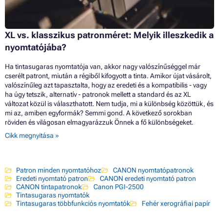
XL vs. klasszikus patronméret: Melyik illeszkedik a
nyomtatójába?
Ha tintasugaras nyomtatója van, akkor nagy valószínűséggel már
cserélt patront, miután a régiből kifogyott a tinta. Amikor újat vásárolt,
valószínűleg azt tapasztalta, hogy az eredeti és a kompatibilis - vagy
ha úgy tetszik, alternatív - patronok mellett a standard és az XL
változat közül is választhatott. Nem tudja, mi a különbség közöttük, és
mi az, amiben egyformák? Semmi gond. A következő sorokban
röviden és világosan elmagyarázzuk Önnek a fő különbségeket.
Cikk megnyitása »
Patron minden nyomtatóhoz
CANON nyomtatópatronok
Eredeti nyomtató patron
CANON eredeti nyomtató patron
CANON tintapatronok
Canon PGI-2500
Tintasugaras nyomtatók
Tintasugaras többfunkciós nyomtatók
Fehér xerográfiai papír