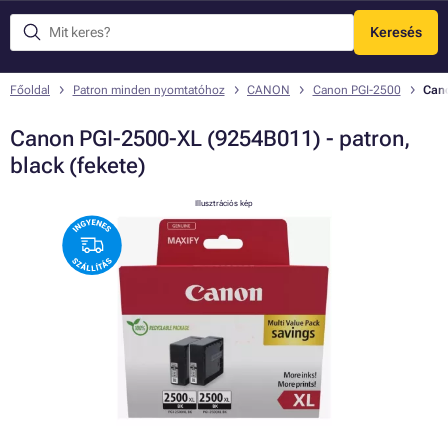
Keresés
Menü
Főoldal
Patron minden nyomtatóhoz
CANON
Canon PGI-2500
Cano
Canon PGI-2500-XL (9254B011) - patron,
black (fekete)
Illusztrációs kép