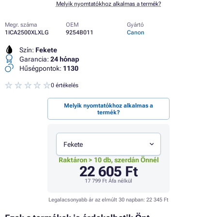
Melyik nyomtatókhoz alkalmas a termék?
Megr. száma
OEM
Gyártó
1ICA2500XLXLG
9254B011
Canon
Szín:
Fekete
Garancia:
24 hónap
Hűségpontok:
1130
0 értékelés
Melyik nyomtatókhoz alkalmas a
termék?
Fekete
Raktáron > 10 db, szerdán Önnél
22 605 Ft
17 799 Ft
Áfa nélkül
Legalacsonyabb ár az elmúlt 30 napban:
22 345 Ft