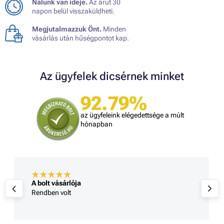
Nálunk van ideje.
Az árut 30
napon belül visszaküldheti.
Megjutalmazzuk Önt.
Minden
vásárlás után hűségpontot kap.
Az ügyfelek dicsérnek minket
92.79%
az ügyfeleink elégedettsége a múlt
hónapban
A bolt vásárlója
Rendben volt