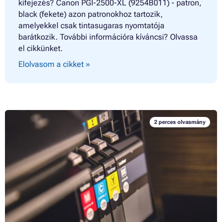
kifejezés? Canon PGI-2500-XL (9254B011) - patron,
black (fekete) azon patronokhoz tartozik,
amelyekkel csak tintasugaras nyomtatója
barátkozik. További információra kíváncsi? Olvassa
el cikkünket.
Elolvasom a cikket »
2 perces olvasmány