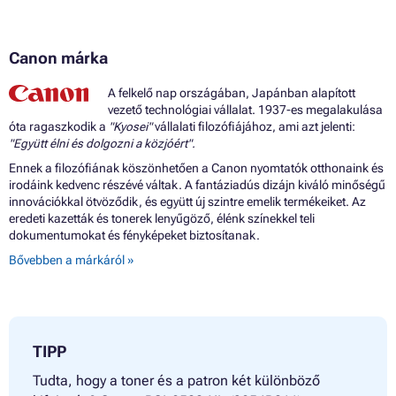
Canon márka
A felkelő nap országában, Japánban alapított
vezető technológiai vállalat. 1937-es megalakulása
óta ragaszkodik a
"Kyosei"
vállalati filozófiájához, ami azt jelenti:
"Együtt élni és dolgozni a közjóért".
Ennek a filozófiának köszönhetően a Canon nyomtatók otthonaink és
irodáink kedvenc részévé váltak. A fantáziadús dizájn kiváló minőségű
innovációkkal ötvöződik, és együtt új szintre emelik termékeiket. Az
eredeti kazetták és tonerek lenyűgöző, élénk színekkel teli
dokumentumokat és fényképeket biztosítanak.
Bővebben a márkáról »
TIPP
Tudta, hogy a toner és a patron két különböző