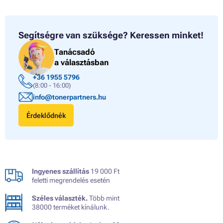
Segítségre van szüksége?
Keressen minket!
Tanácsadó
a választásban
+36 1955 5796
(8:00 - 16:00)
info@tonerpartners.hu
Érdeklődnék
Ingyenes szállítás
19 000 Ft
feletti megrendelés esetén
Széles választék.
Több mint
38000 terméket kínálunk.