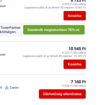
8 725 Ft
)
6 870 Ft Áfa nélkül
anon
Legalacsonyabb ár az elmúlt 30 napban:
8 565 Ft
Kosárba
 TonerPartner
Szeretnék megtakarítani 76%-ot.
költségen.
10 545 Ft
8 303 Ft Áfa nélkül
anon
Legalacsonyabb ár az elmúlt 30 napban:
10 305 Ft
Kosárba
7 160 Ft
5 638 Ft Áfa nélkül
ml
Canon
Elérhetőség ellenőrzése