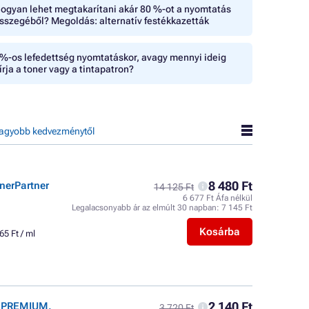
ogyan lehet megtakarítani akár 80 %-ot a nyomtatás
sszegéből? Megoldás: alternatív festékkazetták
%-os lefedettség nyomtatáskor, avagy mennyi ideig
írja a toner vagy a tintapatron?
agyobb kedvezménytől
8 480 Ft
nerPartner
14 125 Ft
6 677 Ft Áfa nélkül
Legalacsonyabb ár az elmúlt 30 napban:
7 145 Ft
Kosárba
65 Ft / ml
2 140 Ft
r PREMIUM,
3 720 Ft