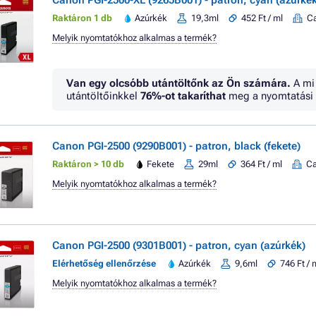
Canon PGI-2500-XL (9265B001) - patron, cyan (azúrkék
Raktáron 1 db
Azúrkék
19,3ml
452 Ft / ml
C
Melyik nyomtatókhoz alkalmas a termék?
Van egy olcsóbb utántöltőnk az Ön számára.
A mi
utántöltőinkkel
76%
-ot takaríthat
meg a nyomtatási 
Canon PGI-2500 (9290B001) - patron, black (fekete)
Raktáron > 10 db
Fekete
29ml
364 Ft / ml
C
Melyik nyomtatókhoz alkalmas a termék?
Canon PGI-2500 (9301B001) - patron, cyan (azúrkék)
Elérhetőség ellenőrzése
Azúrkék
9,6ml
746 Ft / 
Melyik nyomtatókhoz alkalmas a termék?