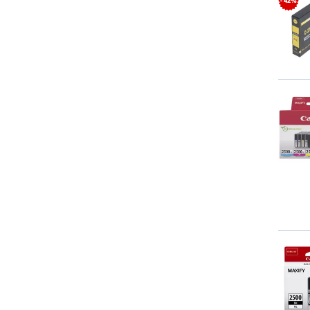
- 42%