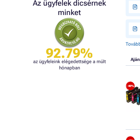
Az ügyfelek dicsérnek
minket
Tovább
92.79%
Aján
az ügyfeleink elégedettsége a múlt
hónapban
- 40%