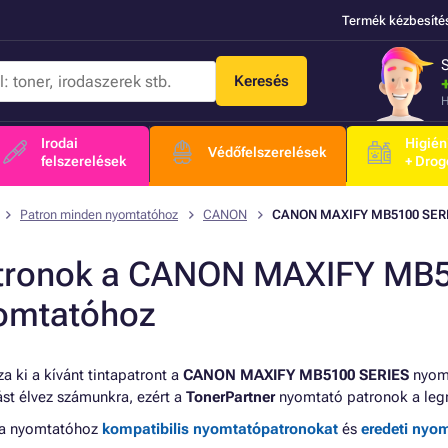
Termék kézbesíté
Keresés
H
Irodai
Higién
Védőfelszerelések
felszerelések
+ Drog
Patron minden nyomtatóhoz
CANON
CANON MAXIFY MB5100 SER
tronok a CANON MAXIFY MB5
omtatóhoz
a ki a kívánt tintapatront a
CANON MAXIFY MB5100 SERIES
nyomt
tást élvez számunkra, ezért a
TonerPartner
nyomtató patronok a leg
 a nyomtatóhoz
kompatibilis nyomtatópatronokat
és
eredeti nyo