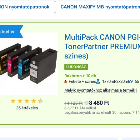
ON nyomtatópatronok
CANON MAXIFY MB nyomtatópatro
tseller
MultiPack CANON PGI-
TonerPartner PREMIUM,
színes)
ÚJDONSÁG
Raktáron > 10 db
Fekete + színes
1x70ml/3x20ml
65 
Melyik nyomtatókhoz alkalmas a termék?
8 480 Ft
14 125 Ft
35 értékelés
6 677 Ft Áfa nélkül
Legalacsonyabb ár az elmúlt 30 napban:
7 14