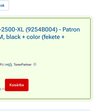
nok
2500-XL (9254B004) - Patron
 black + color (fekete +
Ft / ml
TonerPartner
Kosárba
5 Ft