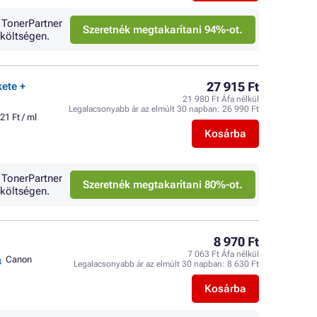
 TonerPartner
Szeretnék megtakarítani 94%-ot.
költségen.
27 915 Ft
kete +
21 980 Ft Áfa nélkül
Legalacsonyabb ár az elmúlt 30 napban:
26 990 Ft
21 Ft / ml
Kosárba
 TonerPartner
Szeretnék megtakarítani 80%-ot.
költségen.
8 970 Ft
7 063 Ft Áfa nélkül
Canon
Legalacsonyabb ár az elmúlt 30 napban:
8 630 Ft
Kosárba