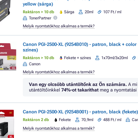
yellow (sárga)
Raktáron > 10 db
Sárga
20ml
107 Ft / ml
TonerPartner
Melyik nyomtatókhoz alkalmas a termék?
Canon PGI-2500-XL (9254B010) - patron, black + color 
színes)
Raktáron > 10 db
Fekete + színes
1x70ml/3x20ml
Canon
Melyik nyomtatókhoz alkalmas a termék?
Van egy olcsóbb utántöltőnk az Ön számára.
A mi
utántöltőinkkel
74%
-ot takaríthat
meg a nyomtatási 
Canon PGI-2500-XL (9254B001) - patron, black (fekete)
Raktáron 2 db
Fekete
70,9ml
488 Ft / ml
Ca
Melyik nyomtatókhoz alkalmas a termék?