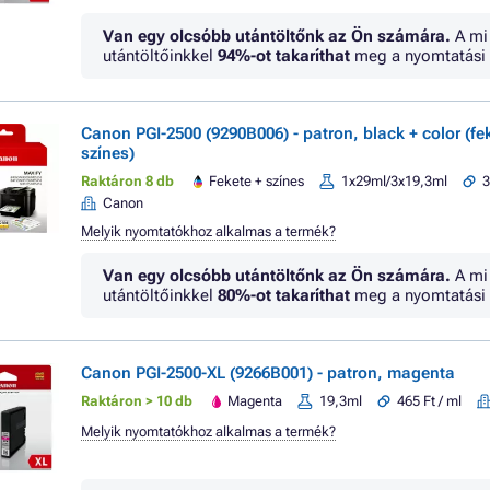
Van egy olcsóbb utántöltőnk az Ön számára.
A mi
utántöltőinkkel
94%
-ot takaríthat
meg a nyomtatási 
Canon PGI-2500 (9290B006) - patron, black + color (fe
színes)
Raktáron 8 db
Fekete + színes
1x29ml/3x19,3ml
3
Canon
Melyik nyomtatókhoz alkalmas a termék?
Van egy olcsóbb utántöltőnk az Ön számára.
A mi
utántöltőinkkel
80%
-ot takaríthat
meg a nyomtatási 
Canon PGI-2500-XL (9266B001) - patron, magenta
Raktáron > 10 db
Magenta
19,3ml
465 Ft / ml
Melyik nyomtatókhoz alkalmas a termék?