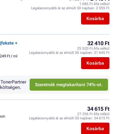
1 685 Ft Áfa nélkül
Legalacsonyabb ár az elmúlt 30 napban:
2 055 Ft
Kosárba
32 410 Ft
(fekete +
25 520 Ft Áfa nélkül
Legalacsonyabb ár az elmúlt 30 napban:
31 645 Ft
249 Ft / ml
Kosárba
 TonerPartner
Szeretnék megtakarítani 74%-ot.
költségen.
34 615 Ft
27 256 Ft Áfa nélkül
non
Legalacsonyabb ár az elmúlt 30 napban:
34 615 Ft
Kosárba