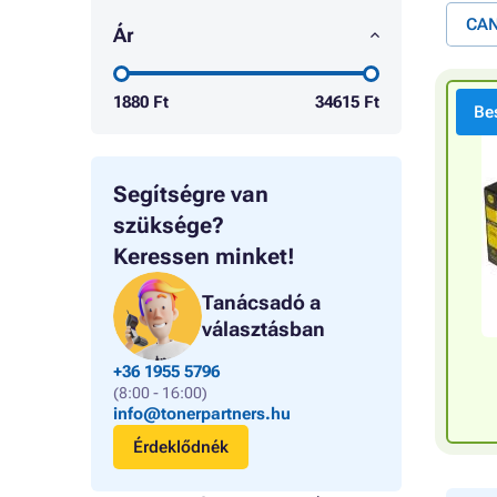
CAN
Ár
1880
Ft
34615
Ft
Bes
Segítségre van
szüksége?
Keressen minket!
Tanácsadó a
választásban
+36 1955 5796
(8:00 - 16:00)
info@tonerpartners.hu
Érdeklődnék