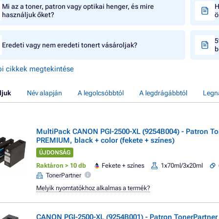
Mi az a toner, patron vagy optikai henger, és mire
H
használjuk őket?
ö
5
Eredeti vagy nem eredeti tonert vásároljak?
b
i cikkek megtekintése
ljuk
Név alapján
A legolcsóbbtól
A legdrágábbtól
Legn
MultiPack CANON PGI-2500-XL (9254B004) - Patron To
PREMIUM, black + color (fekete + színes)
ÚJDONSÁG
Raktáron > 10 db
Fekete + színes
1x70ml/3x20ml
TonerPartner
Melyik nyomtatókhoz alkalmas a termék?
CANON PGI-2500-XL (9254B001) - Patron TonerPartne