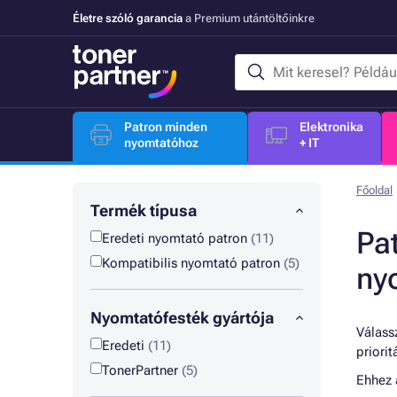
Életre szóló garancia
a Premium utántöltőinkre
Patron minden
Elektronika
nyomtatóhoz
+ IT
Főoldal
Termék típusa
Pa
Eredeti nyomtató patron
(11)
Kompatibilis nyomtató patron
(5)
ny
Nyomtatófesték gyártója
Válassz
Eredeti
(11)
priori
TonerPartner
(5)
Ehhez