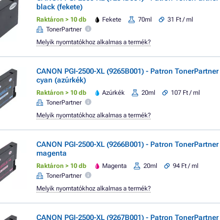
black (fekete)
Raktáron > 10 db
Fekete
70ml
31 Ft / ml
TonerPartner
Melyik nyomtatókhoz alkalmas a termék?
CANON PGI-2500-XL (9265B001) - Patron TonerPartne
cyan (azúrkék)
Raktáron > 10 db
Azúrkék
20ml
107 Ft / ml
TonerPartner
Melyik nyomtatókhoz alkalmas a termék?
CANON PGI-2500-XL (9266B001) - Patron TonerPartne
magenta
Raktáron > 10 db
Magenta
20ml
94 Ft / ml
TonerPartner
Melyik nyomtatókhoz alkalmas a termék?
CANON PGI-2500-XL (9267B001) - Patron TonerPartne