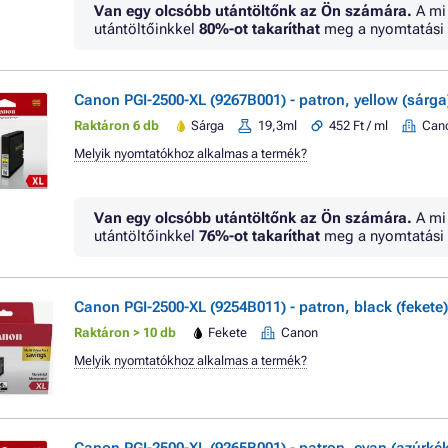
Van egy olcsóbb utántöltőnk az Ön számára.
A mi
utántöltőinkkel
80%
-ot takaríthat
meg a nyomtatási 
Canon PGI-2500-XL (9267B001) - patron, yellow (sárga
Raktáron 6 db
Sárga
19,3ml
452 Ft / ml
Can
Melyik nyomtatókhoz alkalmas a termék?
Van egy olcsóbb utántöltőnk az Ön számára.
A mi
utántöltőinkkel
76%
-ot takaríthat
meg a nyomtatási 
Canon PGI-2500-XL (9254B011) - patron, black (fekete)
Raktáron > 10 db
Fekete
Canon
Melyik nyomtatókhoz alkalmas a termék?