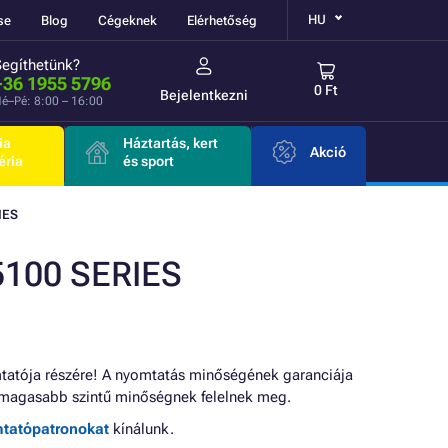
HU
se
Blog
Cégeknek
Elérhetőség
Segíthetünk?
+36 1955 5796
0 Ft
Bejelentkezni
é–Pé: 8:00 – 16:00
ia
Háztartás, kert
Akció
éria
és sport
IES
100 SERIES
atója részére! A nyomtatás minőségének garanciája
magasabb szintű minőségnek felelnek meg.
mtatópatronokat
kínálunk.