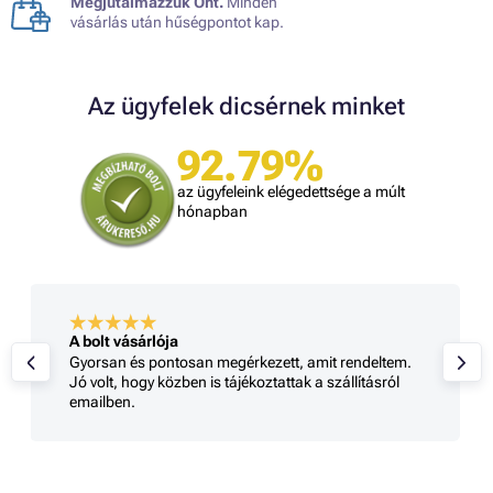
Megjutalmazzuk Önt.
Minden
vásárlás után hűségpontot kap.
Az ügyfelek dicsérnek minket
92.79%
az ügyfeleink elégedettsége a múlt
hónapban
A bolt vásárlója
Gyorsan és pontosan megérkezett, amit rendeltem.
Jó volt, hogy közben is tájékoztattak a szállításról
emailben.