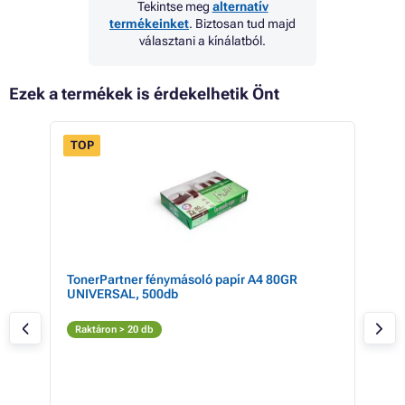
Tekintse meg
alternatív
termékeinket
. Biztosan tud majd
választani a kínálatból.
Ezek a termékek is érdekelhetik Önt
TOP
 42%
TonerPartner fénymásoló papír A4 80GR
Can
UNIVERSAL, 500db
+ co
Fe
Raktáron > 20 db
Rak