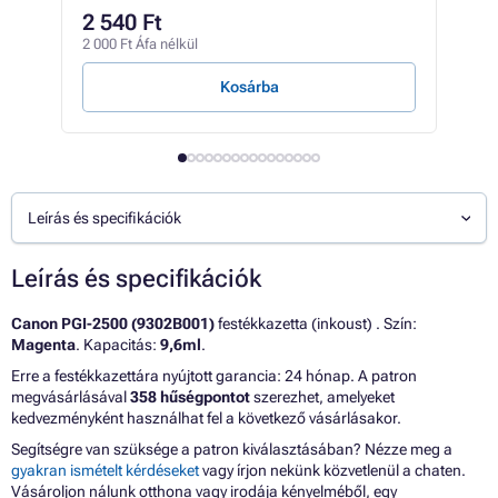
32
2 540 Ft
25 5
2 000 Ft Áfa nélkül
249 F
Kosárba
Leírás és specifikációk
Leírás és specifikációk
Canon PGI-2500 (9302B001)
festékkazetta (inkoust) . Szín:
Magenta
. Kapacitás:
9,6ml
.
Erre a festékkazettára nyújtott garancia: 24 hónap. A patron
megvásárlásával
358 hűségpontot
szerezhet, amelyeket
kedvezményként használhat fel a következő vásárlásakor.
Segítségre van szüksége a patron kiválasztásában? Nézze meg a
gyakran ismételt kérdéseket
vagy írjon nekünk közvetlenül a chaten.
Vásároljon nálunk otthona vagy irodája kényelméből, egy