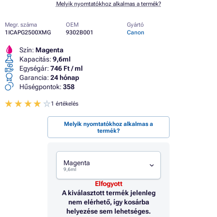
Melyik nyomtatókhoz alkalmas a termék?
Megr. száma
OEM
Gyártó
1ICAPG2500XMG
9302B001
Canon
Szín:
Magenta
Kapacitás:
9,6ml
Egységár:
746 Ft / ml
Garancia:
24 hónap
Hűségpontok:
358
1 értékelés
Melyik nyomtatókhoz alkalmas a
termék?
Magenta
9,6ml
Elfogyott
A kiválasztott termék jelenleg
nem elérhető, így kosárba
helyezése sem lehetséges.