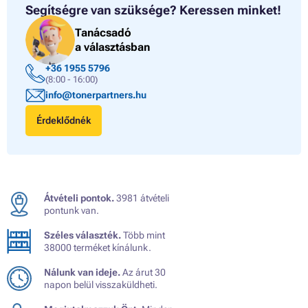
Segítségre van szüksége?
Keressen minket!
Tanácsadó
a választásban
+36 1955 5796
(8:00 - 16:00)
info@tonerpartners.hu
Érdeklődnék
Átvételi pontok.
3981 átvételi
pontunk van.
Széles választék.
Több mint
38000 terméket kínálunk.
Nálunk van ideje.
Az árut 30
napon belül visszaküldheti.