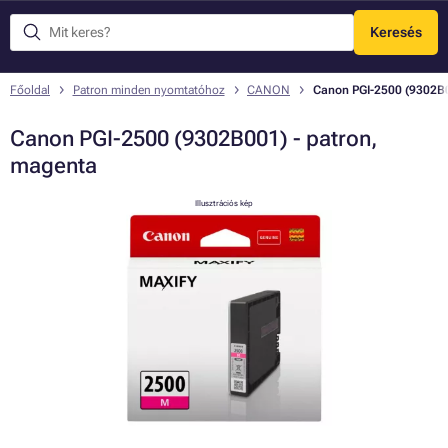
Keresés
Menü
Főoldal
Patron minden nyomtatóhoz
CANON
Canon PGI-2500 (9302B0
Canon PGI-2500 (9302B001) - patron,
magenta
Illusztrációs kép