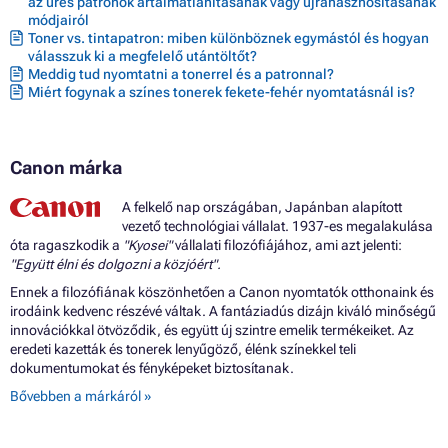
az üres patronok ártalmatlanításának vagy újrahasznosításának
módjairól
Toner vs. tintapatron: miben különböznek egymástól és hogyan
válasszuk ki a megfelelő utántöltőt?
Meddig tud nyomtatni a tonerrel és a patronnal?
Miért fogynak a színes tonerek fekete-fehér nyomtatásnál is?
Canon márka
A felkelő nap országában, Japánban alapított
vezető technológiai vállalat. 1937-es megalakulása
óta ragaszkodik a
"Kyosei"
vállalati filozófiájához, ami azt jelenti:
"Együtt élni és dolgozni a közjóért".
Ennek a filozófiának köszönhetően a Canon nyomtatók otthonaink és
irodáink kedvenc részévé váltak. A fantáziadús dizájn kiváló minőségű
innovációkkal ötvöződik, és együtt új szintre emelik termékeiket. Az
eredeti kazetták és tonerek lenyűgöző, élénk színekkel teli
dokumentumokat és fényképeket biztosítanak.
Bővebben a márkáról »