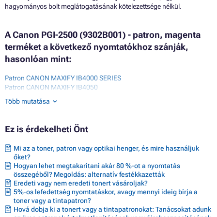
hagyományos bolt meglátogatásának kötelezettsége nélkül.
A Canon PGI-2500 (9302B001) - patron, magenta
terméket a következő nyomtatókhoz szánják,
hasonlóan mint:
Patron CANON MAXIFY IB4000 SERIES
Patron CANON MAXIFY IB4050
Patron CANON MAXIFY IB4100 SERIES
Több mutatása
Patron CANON MAXIFY IB4150
Patron CANON MAXIFY MB5000 SERIES
Patron CANON MAXIFY MB5050
Ez is érdekelheti Önt
Patron CANON MAXIFY MB5100 SERIES
Patron CANON MAXIFY MB5150
Mi az a toner, patron vagy optikai henger, és mire használjuk
Patron CANON MAXIFY MB5155
őket?
Patron CANON MAXIFY MB5300 SERIES
Hogyan lehet megtakarítani akár 80 %-ot a nyomtatás
Patron CANON MAXIFY MB5350
összegéből? Megoldás: alternatív festékkazetták
Patron CANON MAXIFY MB5400 SERIES
Eredeti vagy nem eredeti tonert vásároljak?
Patron CANON MAXIFY MB5450
5%-os lefedettség nyomtatáskor, avagy mennyi ideig bírja a
Patron CANON MAXIFY MB5455
toner vagy a tintapatron?
Hová dobja ki a tonert vagy a tintapatronokat: Tanácsokat adunk