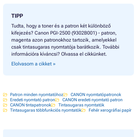
TIPP
Tudta, hogy a toner és a patron két különböző
kifejezés? Canon PGI-2500 (9302B001) - patron,
magenta azon patronokhoz tartozik, amelyekkel
csak tintasugaras nyomtatója barátkozik. További
információra kíváncsi? Olvassa el cikkünket.
Elolvasom a cikket »
Patron minden nyomtatóhoz
CANON nyomtatópatronok
Eredeti nyomtató patron
CANON eredeti nyomtató patron
CANON tintapatronok
Tintasugaras nyomtatók
Tintasugaras többfunkciós nyomtatók
Fehér xerográfiai papír