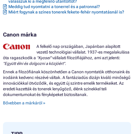
válasszuk ki a megfelelő utántöltőt?
Meddig tud nyomtatni a tonerrel és a patronnal?
Miért fogynak a színes tonerek fekete-fehér nyomtatásnál is?
Canon márka
A felkelő nap országában, Japánban alapított
vezető technológiai vállalat. 1937-es megalakulása
óta ragaszkodik a
"Kyosei"
vállalati filozófiájához, ami azt jelenti:
"Együtt élni és dolgozni a közjóért".
Ennek a filozófiának köszönhetően a Canon nyomtatók otthonaink és
irodáink kedvenc részévé váltak. A fantáziadús dizájn kiváló minőségű
innovációkkal ötvöződik, és együtt új szintre emelik termékeiket. Az
eredeti kazetták és tonerek lenyűgöző, élénk színekkel teli
dokumentumokat és fényképeket biztosítanak.
Bővebben a márkáról »
TIPP