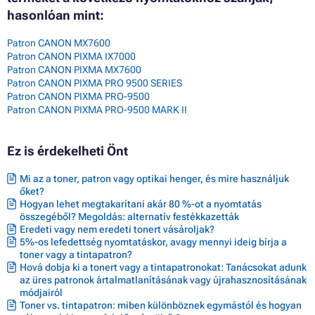
hasonlóan mint:
Patron CANON MX7600
Patron CANON PIXMA IX7000
Patron CANON PIXMA MX7600
Patron CANON PIXMA PRO 9500 SERIES
Patron CANON PIXMA PRO-9500
Patron CANON PIXMA PRO-9500 MARK II
Ez is érdekelheti Önt
Mi az a toner, patron vagy optikai henger, és mire használjuk
őket?
Hogyan lehet megtakarítani akár 80 %-ot a nyomtatás
összegéből? Megoldás: alternatív festékkazetták
Eredeti vagy nem eredeti tonert vásároljak?
5%-os lefedettség nyomtatáskor, avagy mennyi ideig bírja a
toner vagy a tintapatron?
Hová dobja ki a tonert vagy a tintapatronokat: Tanácsokat adunk
az üres patronok ártalmatlanításának vagy újrahasznosításának
módjairól
Toner vs. tintapatron: miben különböznek egymástól és hogyan