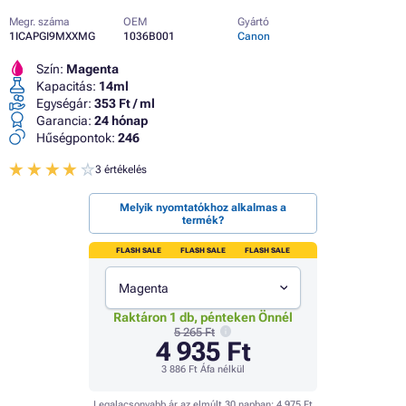
Megr. száma
OEM
Gyártó
1ICAPGI9MXXMG
1036B001
Canon
Szín:
Magenta
Kapacitás:
14ml
Egységár:
353 Ft / ml
Garancia:
24 hónap
Hűségpontok:
246
3 értékelés
Melyik nyomtatókhoz alkalmas a
termék?
FLASH SALE
FLASH SALE
FLASH SALE
Magenta
Raktáron 1 db, pénteken Önnél
5 265 Ft
4 935 Ft
3 886 Ft
Áfa nélkül
Legalacsonyabb ár az elmúlt 30 napban:
4 975 Ft