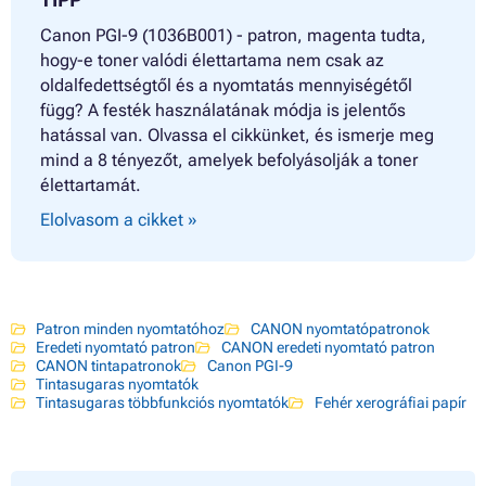
Canon PGI-9 (1036B001) - patron, magenta tudta,
hogy-e toner valódi élettartama nem csak az
oldalfedettségtől és a nyomtatás mennyiségétől
függ? A festék használatának módja is jelentős
hatással van. Olvassa el cikkünket, és ismerje meg
mind a 8 tényezőt, amelyek befolyásolják a toner
élettartamát.
Elolvasom a cikket »
Patron minden nyomtatóhoz
CANON nyomtatópatronok
Eredeti nyomtató patron
CANON eredeti nyomtató patron
CANON tintapatronok
Canon PGI-9
Tintasugaras nyomtatók
Tintasugaras többfunkciós nyomtatók
Fehér xerográfiai papír