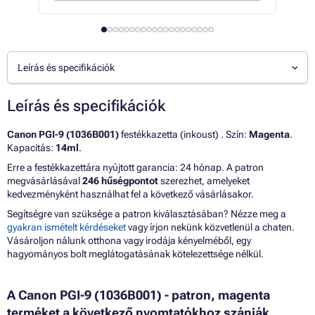
Leírás és specifikációk
Leírás és specifikációk
Canon PGI-9 (1036B001)
festékkazetta (inkoust) . Szín:
Magenta
.
Kapacitás:
14ml
.
Erre a festékkazettára nyújtott garancia: 24 hónap. A patron
megvásárlásával
246 hűségpontot
szerezhet, amelyeket
kedvezményként használhat fel a következő vásárlásakor.
Segítségre van szüksége a patron kiválasztásában? Nézze meg a
gyakran ismételt kérdéseket
vagy írjon nekünk közvetlenül a chaten.
Vásároljon nálunk otthona vagy irodája kényelméből, egy
hagyományos bolt meglátogatásának kötelezettsége nélkül.
A Canon PGI-9 (1036B001) - patron, magenta
terméket a következő nyomtatókhoz szánják,