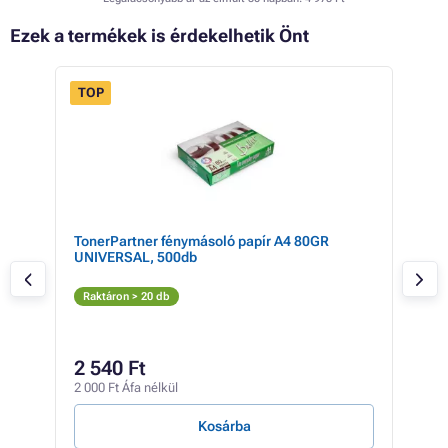
Ezek a termékek is érdekelhetik Önt
TOP
FLASH
- 1%
SALE
TonerPartner fénymásoló papír A4 80GR
Can
UNIVERSAL, 500db
opt
Ch
Raktáron > 20 db
Rak
5 71
5 
2 540 Ft
4 45
2 000 Ft Áfa nélkül
404 F
Kosárba