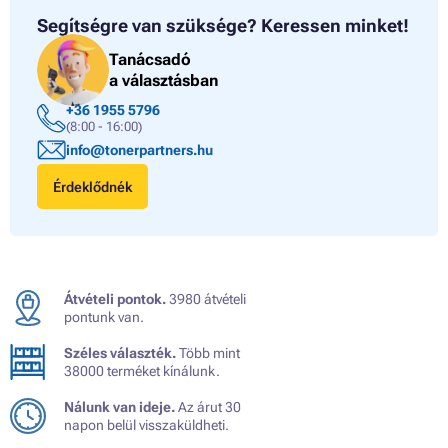
Segítségre van szüksége?
Keressen minket!
Tanácsadó
a választásban
+36 1955 5796
(8:00 - 16:00)
info@tonerpartners.hu
Érdeklődnék
Átvételi pontok.
3980 átvételi
pontunk van.
Széles választék.
Több mint
38000 terméket kínálunk.
Nálunk van ideje.
Az árut 30
napon belül visszaküldheti.