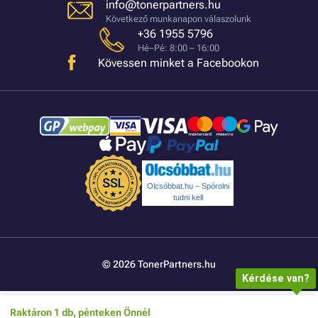
info@tonerpartners.hu
Következő munkanapon válaszolunk
+36 1955 5796
Hé–Pé: 8:00 – 16:00
Kövessen minket a Facebookon
Olcsóbbat.hu – Spórolni
tudni kell
© 2026 TonerPartners.hu
Kérdése van?
Raktáron 1 db, pénteken Önnél