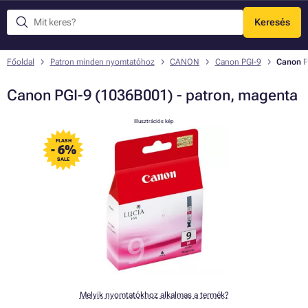
Keresés
Menü
Főoldal
Patron minden nyomtatóhoz
CANON
Canon PGI-9
Canon P
Canon PGI-9 (1036B001) - patron, magenta
Illusztrációs kép
FLASH
- 6%
SALE
Melyik nyomtatókhoz alkalmas a termék?