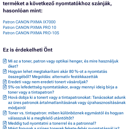
terméket a következő nyomtatókhoz szánják,
hasonlóan mint:
Patron CANON PIXMA IX7000
Patron CANON PIXMA PRO 10
Patron CANON PIXMA PRO-10S
Ez is érdekelheti Önt
Mi az a toner, patron vagy optikai henger, és mire használjuk
őket?
Hogyan lehet megtakarítani akár 80 %-ot a nyomtatás
összegéből? Megoldás: alternatív festékkazetták
Eredeti vagy nem eredeti tonert vásároljak?
5%-os lefedettség nyomtatáskor, avagy mennyi ideig bírja a
toner vagy a tintapatron?
Hová dobja ki a tonert vagy a tintapatronokat: Tanácsokat adunk
az üres patronok ártalmatlanításának vagy újrahasznosításának
módjairól
Toner vs. tintapatron: miben különböznek egymástól és hogyan
válasszuk ki a megfelelő utántöltőt?
Meddig tud nyomtatni a tonerrel és a patronnal?
Miért fogynak a színes tonerek fekete-fehér nyomtatásnál is?