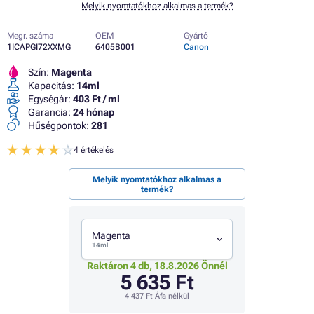
Melyik nyomtatókhoz alkalmas a termék?
Megr. száma
OEM
Gyártó
1ICAPGI72XXMG
6405B001
Canon
Szín:
Magenta
Kapacitás:
14ml
Egységár:
403 Ft / ml
Garancia:
24 hónap
Hűségpontok:
281
4 értékelés
Melyik nyomtatókhoz alkalmas a
termék?
Magenta
14ml
Raktáron 4 db, 18.8.2026 Önnél
5 635 Ft
4 437 Ft
Áfa nélkül