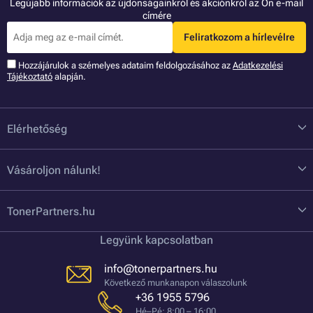
Legújabb információk az újdonságainkról és akciónkról az Ön e-mail
címére
Feliratkozom a hírlevélre
Hozzájárulok a szémelyes adataim feldolgozásához az
Adatkezelési
Tájékoztató
alapján.
Elérhetőség
Vásároljon nálunk!
TonerPartners.hu
Legyünk kapcsolatban
info@tonerpartners.hu
Következő munkanapon válaszolunk
+36 1955 5796
Hé–Pé: 8:00 – 16:00