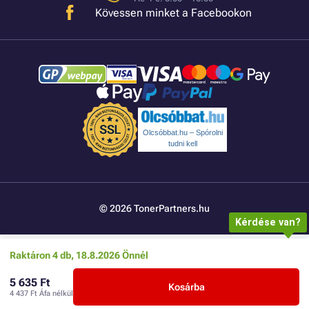
Kövessen minket a Facebookon
Olcsóbbat.hu – Spórolni
tudni kell
© 2026 TonerPartners.hu
Kérdése van?
Raktáron 4 db, 18.8.2026 Önnél
5 635 Ft
Kosárba
4 437 Ft
Áfa nélkül