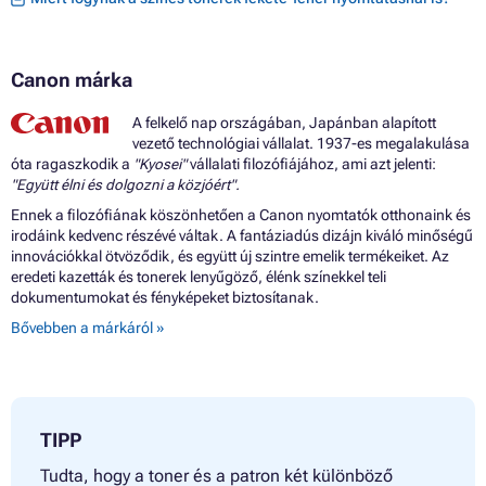
Canon márka
A felkelő nap országában, Japánban alapított
vezető technológiai vállalat. 1937-es megalakulása
óta ragaszkodik a
"Kyosei"
vállalati filozófiájához, ami azt jelenti:
"Együtt élni és dolgozni a közjóért".
Ennek a filozófiának köszönhetően a Canon nyomtatók otthonaink és
irodáink kedvenc részévé váltak. A fantáziadús dizájn kiváló minőségű
innovációkkal ötvöződik, és együtt új szintre emelik termékeiket. Az
eredeti kazetták és tonerek lenyűgöző, élénk színekkel teli
dokumentumokat és fényképeket biztosítanak.
Bővebben a márkáról »
TIPP
Tudta, hogy a toner és a patron két különböző