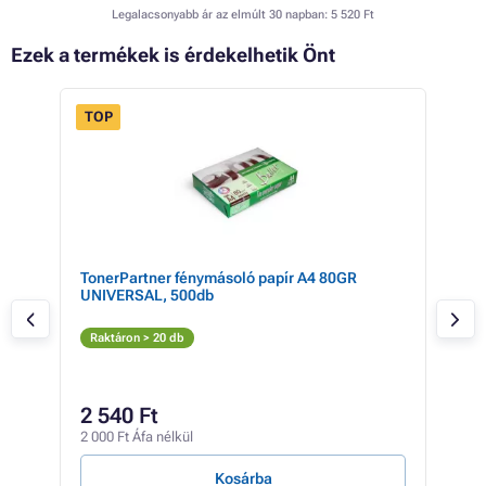
Legalacsonyabb ár az elmúlt 30 napban:
5 520 Ft
Ezek a termékek is érdekelhetik Önt
TOP
TonerPartner fénymásoló papír A4 80GR
Can
UNIVERSAL, 500db
(szü
Sz
Raktáron > 20 db
Rak
5 
2 540 Ft
4 43
2 000 Ft Áfa nélkül
403 F
Kosárba