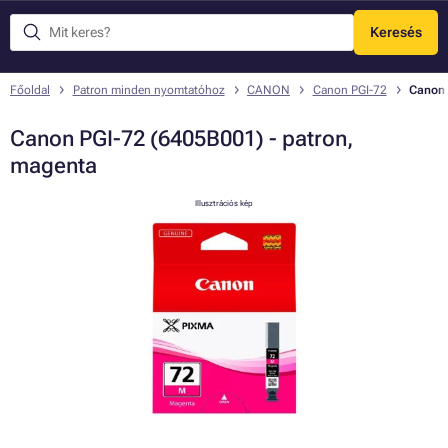
Keresés
Menü
Főoldal
Patron minden nyomtatóhoz
CANON
Canon PGI-72
Canon 
Canon PGI-72 (6405B001) - patron,
magenta
Illusztrációs kép