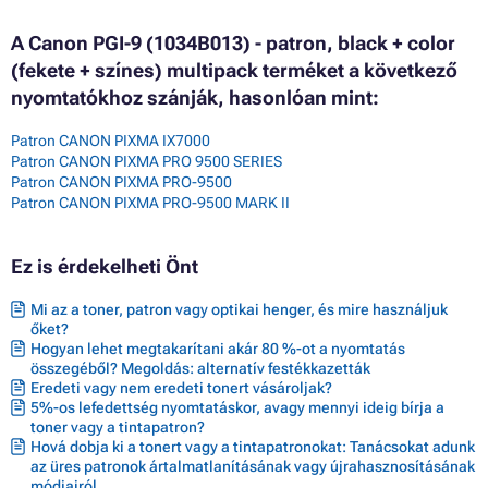
A Canon PGI-9 (1034B013) - patron, black + color
(fekete + színes) multipack terméket a következő
nyomtatókhoz szánják, hasonlóan mint:
Patron CANON PIXMA IX7000
Patron CANON PIXMA PRO 9500 SERIES
Patron CANON PIXMA PRO-9500
Patron CANON PIXMA PRO-9500 MARK II
Ez is érdekelheti Önt
Mi az a toner, patron vagy optikai henger, és mire használjuk
őket?
Hogyan lehet megtakarítani akár 80 %-ot a nyomtatás
összegéből? Megoldás: alternatív festékkazetták
Eredeti vagy nem eredeti tonert vásároljak?
5%-os lefedettség nyomtatáskor, avagy mennyi ideig bírja a
toner vagy a tintapatron?
Hová dobja ki a tonert vagy a tintapatronokat: Tanácsokat adunk
az üres patronok ártalmatlanításának vagy újrahasznosításának
módjairól