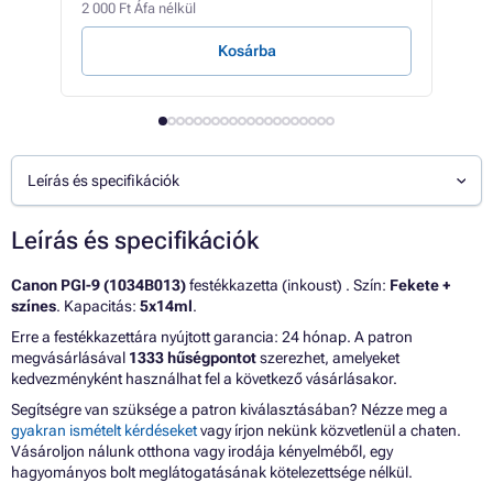
2 000 Ft Áfa nélkül
403 F
Kosárba
Leírás és specifikációk
Leírás és specifikációk
Canon PGI-9 (1034B013)
festékkazetta (inkoust) . Szín:
Fekete +
színes
. Kapacitás:
5x14ml
.
Erre a festékkazettára nyújtott garancia: 24 hónap. A patron
megvásárlásával
1333 hűségpontot
szerezhet, amelyeket
kedvezményként használhat fel a következő vásárlásakor.
Segítségre van szüksége a patron kiválasztásában? Nézze meg a
gyakran ismételt kérdéseket
vagy írjon nekünk közvetlenül a chaten.
Vásároljon nálunk otthona vagy irodája kényelméből, egy
hagyományos bolt meglátogatásának kötelezettsége nélkül.