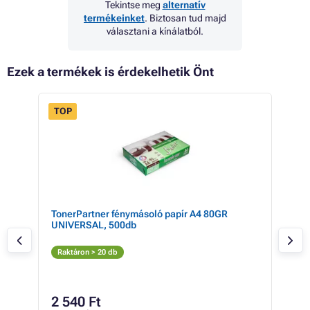
Tekintse meg
alternatív
termékeinket
. Biztosan tud majd
választani a kínálatból.
Ezek a termékek is érdekelhetik Önt
TOP
TonerPartner fénymásoló papír A4 80GR
Can
UNIVERSAL, 500db
(szü
Sz
Raktáron > 20 db
Rak
5 
2 540 Ft
4 43