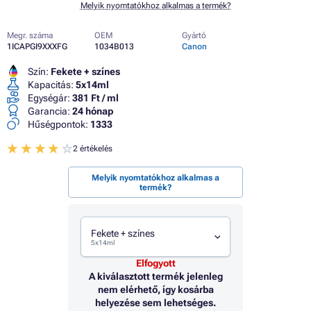
Melyik nyomtatókhoz alkalmas a termék?
Megr. száma
OEM
Gyártó
1ICAPGI9XXXFG
1034B013
Canon
Szín:
Fekete + színes
Kapacitás:
5x14ml
Egységár:
381 Ft / ml
Garancia:
24 hónap
Hűségpontok:
1333
2 értékelés
Melyik nyomtatókhoz alkalmas a
termék?
Fekete + színes
5x14ml
Elfogyott
A kiválasztott termék jelenleg
nem elérhető, így kosárba
helyezése sem lehetséges.