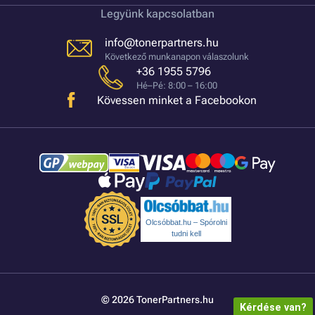
Legyünk kapcsolatban
info@tonerpartners.hu
Következő munkanapon válaszolunk
+36 1955 5796
Hé–Pé: 8:00 – 16:00
Kövessen minket a Facebookon
Olcsóbbat.hu – Spórolni
tudni kell
© 2026 TonerPartners.hu
Kérdése van?