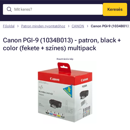
Keresés
Menü
Főoldal
Patron minden nyomtatóhoz
CANON
Canon PGI-9 (1034B013) -
Canon PGI-9 (1034B013) - patron, black +
color (fekete + színes) multipack
Illusztrációs kép