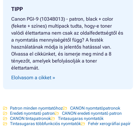
TIPP
Canon PGI-9 (1034B013) - patron, black + color
(fekete + színes) multipack tudta, hogy-e toner
valódi élettartama nem csak az oldalfedettségtől és
a nyomtatás mennyiségétől függ? A festék
használatának módja is jelentős hatással van.
Olvassa el cikkünket, és ismerje meg mind a 8
tényezőt, amelyek befolyásolják a toner
élettartamát.
Elolvasom a cikket »
Patron minden nyomtatóhoz
CANON nyomtatópatronok
Eredeti nyomtató patron
CANON eredeti nyomtató patron
CANON tintapatronok
Tintasugaras nyomtatók
Tintasugaras többfunkciós nyomtatók
Fehér xerográfiai papír