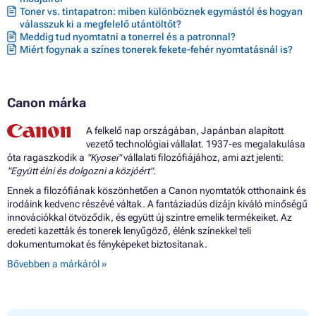
Toner vs. tintapatron: miben különböznek egymástól és hogyan
válasszuk ki a megfelelő utántöltőt?
Meddig tud nyomtatni a tonerrel és a patronnal?
Miért fogynak a színes tonerek fekete-fehér nyomtatásnál is?
Canon márka
A felkelő nap országában, Japánban alapított
vezető technológiai vállalat. 1937-es megalakulása
óta ragaszkodik a
"Kyosei"
vállalati filozófiájához, ami azt jelenti:
"Együtt élni és dolgozni a közjóért".
Ennek a filozófiának köszönhetően a Canon nyomtatók otthonaink és
irodáink kedvenc részévé váltak. A fantáziadús dizájn kiváló minőségű
innovációkkal ötvöződik, és együtt új szintre emelik termékeiket. Az
eredeti kazetták és tonerek lenyűgöző, élénk színekkel teli
dokumentumokat és fényképeket biztosítanak.
Bővebben a márkáról »