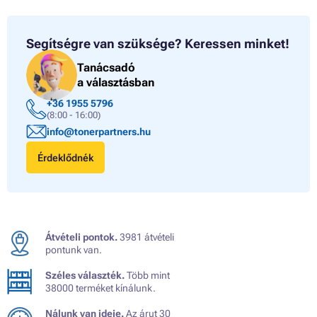
Segítségre van szüksége?
Keressen minket!
Tanácsadó
a választásban
+36 1955 5796
(8:00 - 16:00)
info@tonerpartners.hu
Érdeklődnék
Átvételi pontok.
3981 átvételi
pontunk van.
Széles választék.
Több mint
38000 terméket kínálunk.
Nálunk van ideje.
Az árut 30