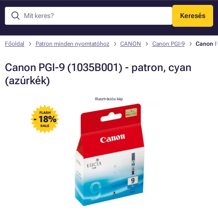
Keresés
Menü
Főoldal
Patron minden nyomtatóhoz
CANON
Canon PGI-9
Canon PG
Canon PGI-9 (1035B001) - patron, cyan
(azúrkék)
Illusztrációs kép
FLASH
- 18%
SALE