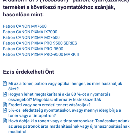
terméket a következő nyomtatókhoz szánják,
hasonlóan mint:
Patron CANON MX7600
Patron CANON PIXMA IX7000
Patron CANON PIXMA MX7600
Patron CANON PIXMA PRO 9500 SERIES
Patron CANON PIXMA PRO-9500
Patron CANON PIXMA PRO-9500 MARK II
Ez is érdekelheti Önt
Mi az a toner, patron vagy optikai henger, és mire használjuk
őket?
Hogyan lehet megtakarítani akár 80 %-ot a nyomtatás
összegéből? Megoldás: alternatív festékkazetták
Eredeti vagy nem eredeti tonert vásároljak?
5%-os lefedettség nyomtatáskor, avagy mennyi ideig bírja a
toner vagy a tintapatron?
Hová dobja ki a tonert vagy a tintapatronokat: Tanácsokat adunk
az üres patronok ártalmatlanításának vagy újrahasznosításának
módjairól