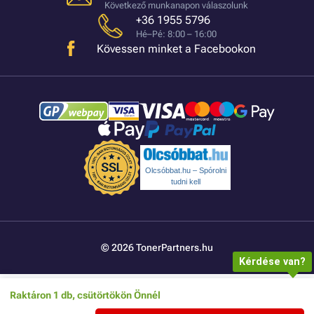
Következő munkanapon válaszolunk
+36 1955 5796
Hé–Pé: 8:00 – 16:00
Kövessen minket a Facebookon
Olcsóbbat.hu – Spórolni
tudni kell
© 2026 TonerPartners.hu
Kérdése van?
Raktáron 1 db, csütörtökön Önnél