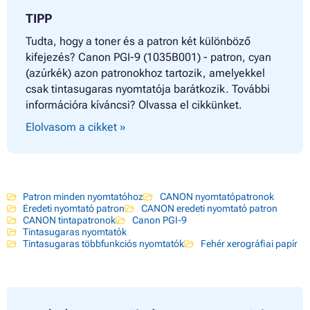
TIPP
Tudta, hogy a toner és a patron két különböző
kifejezés? Canon PGI-9 (1035B001) - patron, cyan
(azúrkék) azon patronokhoz tartozik, amelyekkel
csak tintasugaras nyomtatója barátkozik. További
információra kíváncsi? Olvassa el cikkünket.
Elolvasom a cikket »
Patron minden nyomtatóhoz
CANON nyomtatópatronok
Eredeti nyomtató patron
CANON eredeti nyomtató patron
CANON tintapatronok
Canon PGI-9
Tintasugaras nyomtatók
Tintasugaras többfunkciós nyomtatók
Fehér xerográfiai papír