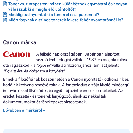
Toner vs. tintapatron: miben különböznek egymástól és hogyan
válasszuk ki a megfelelő utántöltőt?
Meddig tud nyomtatni a tonerrel és a patronnal?
Miért fogynak a színes tonerek fekete-fehér nyomtatásnál is?
Canon márka
A felkelő nap országában, Japánban alapított
vezető technológiai vállalat. 1937-es megalakulása
óta ragaszkodik a
"Kyosei"
vállalati filozófiájához, ami azt jelenti:
"Együtt élni és dolgozni a közjóért".
Ennek a filozófiának köszönhetően a Canon nyomtatók otthonaink és
irodáink kedvenc részévé váltak. A fantáziadús dizájn kiváló minőségű
innovációkkal ötvöződik, és együtt új szintre emelik termékeiket. Az
eredeti kazetták és tonerek lenyűgöző, élénk színekkel teli
dokumentumokat és fényképeket biztosítanak.
Bővebben a márkáról »