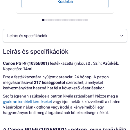
Kosárba
Leírás és specifikációk
Leírás és specifikációk
Canon PGI-9 (1035B001)
festékkazetta (inkoust) . Szín:
Azúrkék
.
Kapacitás:
14ml
.
Erre a festékkazettára nyújtott garancia: 24 hónap. A patron
megvásárlásával
217 hűségpontot
szerezhet, amelyeket
kedvezményként használhat fel a következő vásárlásakor.
Segítségre van szüksége a patron kiválasztásában? Nézze meg a
gyakran ismételt kérdéseket
vagy írjon nekünk közvetlenül a chaten.
Vásároljon nálunk otthona vagy irodája kényelméből, egy
hagyományos bolt meglátogatásának kötelezettsége nélkül.
A Canon PGI-9 (1035B001) - patron, cyan (azúrkék)