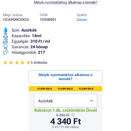
Melyik nyomtatókhoz alkalmas a termék?
Megr. száma
OEM
Gyártó
1ICAPGI9CXXCG
1035B001
Canon
Szín:
Azúrkék
Kapacitás:
14ml
Egységár:
310 Ft / ml
Garancia:
24 hónap
Hűségpontok:
217
5 értékelés
Melyik nyomtatókhoz alkalmas a
termék?
FLASH SALE
FLASH SALE
FLASH SALE
Azúrkék
Raktáron 1 db, csütörtökön Önnél
5 265 Ft
4 340 Ft
3 417 Ft
Áfa nélkül