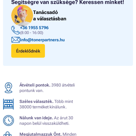
Segítségre van szüksége?
Keressen minket!
Tanácsadó
a választásban
+36 1955 5796
(8:00 - 16:00)
info@tonerpartners.hu
Érdeklődnék
Átvételi pontok.
3980 átvételi
pontunk van.
Széles választék.
Több mint
38000 terméket kínálunk.
Nálunk van ideje.
Az árut 30
napon belül visszaküldheti.
Megjutalmazzuk Önt.
Minden