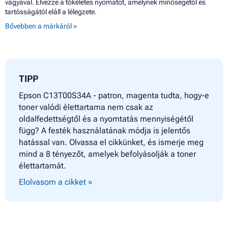
Patron EPSON L3110 SERIES
vágyával. Élvezze a tökéletes nyomatot, amelynek minőségétől és
Patron EPSON L3110CIS
tartósságától eláll a lélegzete.
Patron EPSON L3110MEAF
Bővebben a márkáról »
Patron EPSON L3111
TIPP
Epson C13T00S34A - patron, magenta tudta, hogy-e
toner valódi élettartama nem csak az
oldalfedettségtől és a nyomtatás mennyiségétől
függ? A festék használatának módja is jelentős
hatással van. Olvassa el cikkünket, és ismerje meg
mind a 8 tényezőt, amelyek befolyásolják a toner
élettartamát.
Elolvasom a cikket »