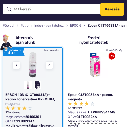
Keresés
Menü
Főoldal
Patron minden nyomtatóhoz
EPSON
Epson C13T00S34A - pat
Alternatív
Eredeti
ajánlatunk
nyomtatófesték
Megspórolni
Illusztrációs kép
Illusztrációs kép
1 605 Ft
- 9%
EPSON 103 (C13T00S34A) -
Epson C13T00S34A - patron,
Patron TonerPartner PREMIUM,
magenta
magenta
13 értékelés
Megr. száma:
1IEPB00S34AMG
22 értékelés
Megr. száma:
20400301
OEM:
C13T00S34A
OEM:
C13T00S34A
Melyik nyomtatókhoz alkalmas a
Melyik nyomtatókhoz alkalmas a
termék?