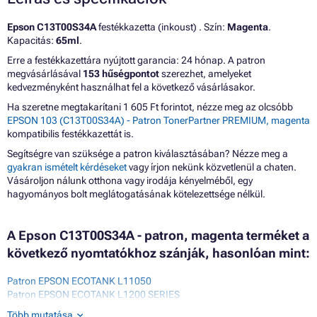
Epson C13T00S34A
festékkazetta (inkoust) . Szín:
Magenta
.
Kapacitás:
65ml
.
Erre a festékkazettára nyújtott garancia: 24 hónap. A patron
megvásárlásával
153 hűségpontot
szerezhet, amelyeket
kedvezményként használhat fel a következő vásárlásakor.
Ha szeretne megtakarítani 1 605 Ft forintot, nézze meg az olcsóbb
EPSON 103 (C13T00S34A) - Patron TonerPartner PREMIUM, magenta
kompatibilis festékkazettát is.
Segítségre van szüksége a patron kiválasztásában? Nézze meg a
gyakran ismételt kérdéseket
vagy írjon nekünk közvetlenül a chaten.
Vásároljon nálunk otthona vagy irodája kényelméből, egy
hagyományos bolt meglátogatásának kötelezettsége nélkül.
A Epson C13T00S34A - patron, magenta terméket a
következő nyomtatókhoz szánják, hasonlóan mint:
Patron EPSON ECOTANK L11050
Patron EPSON ECOTANK L1200 SERIES
Patron EPSON ECOTANK L1210
Több mutatása