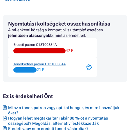
Patron EPSON ECOTANK L1230
Patron EPSON ECOTANK L1250
Patron EPSON ECOTANK L1270
Patron EPSON ECOTANK L3100 SERIES
Nyomtatási költségeket összehasonlítása
Patron EPSON ECOTANK L3110
Patron EPSON ECOTANK L3111
A ml-enkénti költség a kompatibilis utántöltő esetében
Patron EPSON ECOTANK L3116
jelentősen alacsonyabb
, mint az eredetivel.
Patron EPSON ECOTANK L3150
Eredeti patron C13T00S34A
Patron EPSON ECOTANK L3151
47 Ft
Patron EPSON ECOTANK L3156
Patron EPSON ECOTANK L3160
Patron EPSON ECOTANK L3200 SERIES
TonerPartner patron C13T00S34A
Patron EPSON ECOTANK L3210
21 Ft
Patron EPSON ECOTANK L3211
Patron EPSON ECOTANK L3230
Patron EPSON ECOTANK L3231
Patron EPSON ECOTANK L3250
Ez is érdekelheti Önt
Patron EPSON ECOTANK L3251
Patron EPSON ECOTANK L3256
Patron EPSON ECOTANK L3260
Mi az a toner, patron vagy optikai henger, és mire használjuk
Patron EPSON ECOTANK L3266
őket?
Patron EPSON ECOTANK L3270
Hogyan lehet megtakarítani akár 80 %-ot a nyomtatás
Patron EPSON ECOTANK L3271
összegéből? Megoldás: alternatív festékkazetták
Eredeti vagy nem eredeti tonert vásároljak?
Patron EPSON ECOTANK L3276