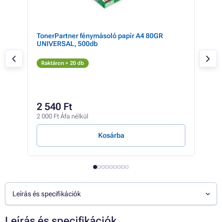
TonerPartner fénymásoló papír A4 80GR
Eps
UNIVERSAL, 500db
(fek
Fe
Raktáron > 20 db
Rak
12 2
12
2 540 Ft
9 52
2 000 Ft Áfa nélkül
47 Ft
Kosárba
Leírás és specifikációk
Leírás és specifikációk