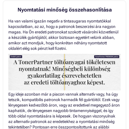
Nyomtatási minőség összehasonlítása
Ha van valami igazán negatív a tintasugaras nyomtatókkal
kapcsolatban, az az, hogy a patronok beszerzési ára nagyon
magas. Ha Ön eredeti patronokat szokott vásárolni közvetlenül
a készülék gyártójától, akkor biztosan egyetért velünk abban,
amikor azt mondjuk, hogy konkrétan néhány nyomtatott
oldalért elég sok pénzt kell fizetni.
Egy ideje azonban már a piacon vannak alternatív vagy, ha úgy
tetszik, kompatibilis patronok harmadik fél gyártóitól. Ezek vagy
lényegesen kedvezőbb áron, vagy az eredetivel megegyező áron
kaphatók, de lényegesen nagyobb tintamennyiséggel, és így
több oldal nyomtatására is képesek. De hogyan viszonyulnak
az alternatív patronok az eredetiekhez a nyomtatási minőség
tekintetében? Pontosan erre összpontosítottunk az alábbi