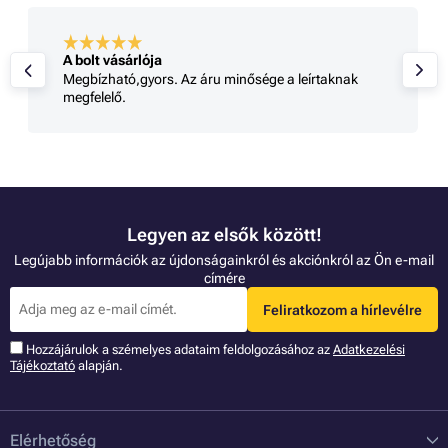
A bolt vásárlója
Megbízható,gyors. Az áru minősége a leírtaknak
megfelelő.
Legyen az elsők között!
Legújabb információk az újdonságainkról és akciónkról az Ön e-mail
címére
Feliratkozom a hírlevélre
Hozzájárulok a szémelyes adataim feldolgozásához az
Adatkezelési
Tájékoztató
alapján.
Elérhetőség