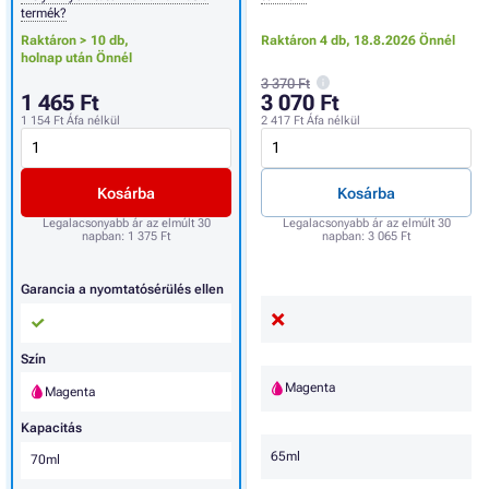
termék?
Raktáron > 10 db,
Raktáron 4 db,
18.8.2026 Önnél
holnap után Önnél
3 370 Ft
1 465 Ft
3 070 Ft
1 154 Ft
Áfa nélkül
2 417 Ft
Áfa nélkül
Kosárba
Kosárba
Legalacsonyabb ár az elmúlt 30
Legalacsonyabb ár az elmúlt 30
napban:
1 375 Ft
napban:
3 065 Ft
Garancia a nyomtatósérülés ellen
Szín
Magenta
Magenta
Kapacitás
65ml
70ml