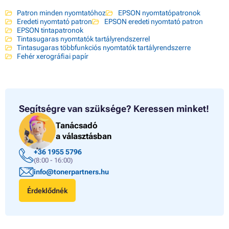
Patron minden nyomtatóhoz
EPSON nyomtatópatronok
Eredeti nyomtató patron
EPSON eredeti nyomtató patron
EPSON tintapatronok
Tintasugaras nyomtatók tartályrendszerrel
Tintasugaras többfunkciós nyomtatók tartályrendszerre
Fehér xerográfiai papír
Segítségre van szüksége?
Keressen minket!
Tanácsadó
a választásban
+36 1955 5796
(8:00 - 16:00)
info@tonerpartners.hu
Érdeklődnék