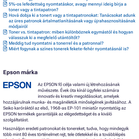
5%-os lefedettség nyomtatáskor, avagy mennyi ideig bírja a
Patron EPSON ECOTANK L3280
toner vagy a tintapatron?
Patron EPSON ECOTANK L3286
Hová dobja ki a tonert vagy a tintapatronokat: Tanácsokat adunk
Patron EPSON ECOTANK L3500 SERIES
az üres patronok ártalmatlanításának vagy újrahasznosításának
Patron EPSON ECOTANK L3550
módjairól
Patron EPSON ECOTANK L3560
Toner vs. tintapatron: miben különböznek egymástól és hogyan
Patron EPSON ECOTANK L5190
válasszuk ki a megfelelő utántöltőt?
Patron EPSON ECOTANK L5200 SERIES
Meddig tud nyomtatni a tonerrel és a patronnal?
Patron EPSON ECOTANK L5290
Miért fogynak a színes tonerek fekete-fehér nyomtatásnál is?
Patron EPSON ECOTANK L5296
Patron EPSON ECOTANK L5300 SERIES
Patron EPSON ECOTANK L5310
Patron EPSON ECOTANK L5316
Epson márka
Patron EPSON ECOTANK L5590
Patron EPSON L1100 SERIES
Az EPSON fő célja valami új létrehozásának
Patron EPSON L1110
művészete. Évek óta kínál ügyfelei számára
Patron EPSON L1110 SERIES
innovatív és kreatív megoldásokat, amelyek
Patron EPSON L1110CIS
hozzájárulnak munka- és magánéletük minőségének javításához. A
Patron EPSON L1110MEAF
Seiko karóráktól az első, 1968-as EP-101 miniatűr nyomtatóig az
Patron EPSON L3100 SERIES
EPSON termékek garantálják az elégedettséget és a kiváló
Patron EPSON L3100CIS
szolgáltatást.
Patron EPSON L3100MEAF
Patron EPSON L3101CIS
Használjon eredeti patronokat és tonereket, tudva, hogy mindegyik
Patron EPSON L3110
több mint 80 éves történelmet rejt, tele ötletekkel és a továbblépés