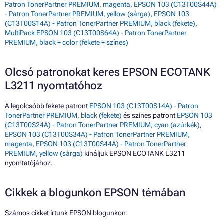
Patron TonerPartner PREMIUM, magenta
,
EPSON 103 (C13T00S44A)
- Patron TonerPartner PREMIUM, yellow (sárga)
,
EPSON 103
(C13T00S14A) - Patron TonerPartner PREMIUM, black (fekete)
,
MultiPack EPSON 103 (C13T00S64A) - Patron TonerPartner
PREMIUM, black + color (fekete + színes)
Olcsó patronokat keres EPSON ECOTANK
L3211 nyomtatóhoz
A legolcsóbb fekete patront
EPSON 103 (C13T00S14A) - Patron
TonerPartner PREMIUM, black (fekete)
és színes patront
EPSON 103
(C13T00S24A) - Patron TonerPartner PREMIUM, cyan (azúrkék)
,
EPSON 103 (C13T00S34A) - Patron TonerPartner PREMIUM,
magenta
,
EPSON 103 (C13T00S44A) - Patron TonerPartner
PREMIUM, yellow (sárga)
kínáljuk EPSON ECOTANK L3211
nyomtatójához.
Cikkek a blogunkon EPSON témában
Számos cikket írtunk EPSON blogunkon: