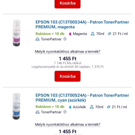
Kosárba
EPSON 103 (C13T00S34A) - Patron TonerPartner
PREMIUM, magenta
Raktáron > 10 db
Magenta
70ml
21 Ft / ml
TonerPartner
Melyik nyomtatókhoz alkalmas a termék?
1 455 Ft
1 146 Ft Áfa nélkül
Legalacsonyabb ár az elmúlt 30 napban:
1 375 Ft
Kosárba
EPSON 103 (C13T00S24A) - Patron TonerPartner
PREMIUM, cyan (azúrkék)
Raktáron > 10 db
Azúrkék
70ml
21 Ft / ml
TonerPartner
Melyik nyomtatókhoz alkalmas a termék?
1 455 Ft