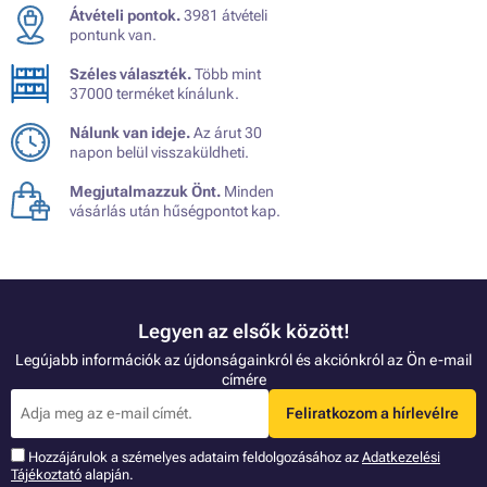
Átvételi pontok.
3981 átvételi
pontunk van.
Széles választék.
Több mint
37000 terméket kínálunk.
Nálunk van ideje.
Az árut 30
napon belül visszaküldheti.
Megjutalmazzuk Önt.
Minden
vásárlás után hűségpontot kap.
Legyen az elsők között!
Legújabb információk az újdonságainkról és akciónkról az Ön e-mail
címére
Feliratkozom a hírlevélre
Hozzájárulok a szémelyes adataim feldolgozásához az
Adatkezelési
Tájékoztató
alapján.