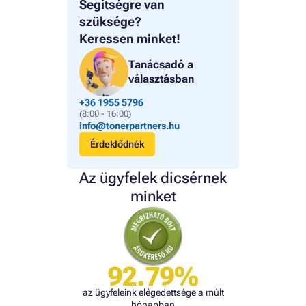
Segítségre van
szüksége?
Keressen minket!
Tanácsadó a
választásban
+36 1955 5796
(8:00 - 16:00)
info@tonerpartners.hu
Érdeklődnék
Az ügyfelek dicsérnek
minket
92.79%
az ügyfeleink elégedettsége a múlt
hónapban