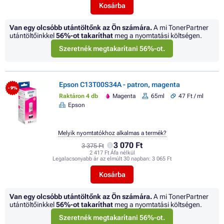
Kosárba
Van egy olcsóbb utántöltőnk az Ön számára.
A mi TonerPartner
utántöltőinkkel
56%
-ot takaríthat
meg a nyomtatási költségen.
Szeretnék megtakarítani 56%-ot.
Epson C13T00S34A - patron, magenta
- 9%
Raktáron 4 db
Magenta
65ml
47 Ft / ml
Epson
Melyik nyomtatókhoz alkalmas a termék?
3 070 Ft
3 375 Ft
2 417 Ft Áfa nélkül
Legalacsonyabb ár az elmúlt 30 napban:
3 065 Ft
Kosárba
Van egy olcsóbb utántöltőnk az Ön számára.
A mi TonerPartner
utántöltőinkkel
56%
-ot takaríthat
meg a nyomtatási költségen.
Szeretnék megtakarítani 56%-ot.