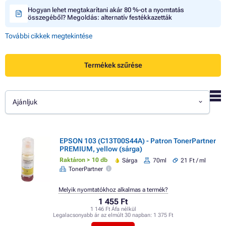
Hogyan lehet megtakarítani akár 80 %-ot a nyomtatás
összegéből? Megoldás: alternatív festékkazetták
További cikkek megtekintése
Termékek szűrése
Ajánljuk
EPSON 103 (C13T00S44A) - Patron TonerPartner
PREMIUM, yellow (sárga)
Raktáron > 10 db
Sárga
70ml
21 Ft / ml
TonerPartner
Melyik nyomtatókhoz alkalmas a termék?
1 455 Ft
1 146 Ft Áfa nélkül
Legalacsonyabb ár az elmúlt 30 napban:
1 375 Ft