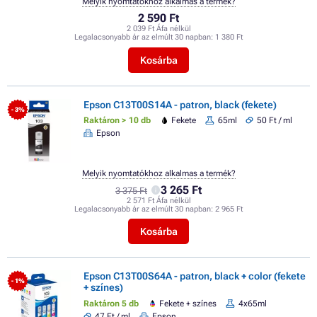
Melyik nyomtatókhoz alkalmas a termék?
2 590 Ft
2 039 Ft Áfa nélkül
Legalacsonyabb ár az elmúlt 30 napban:
1 380 Ft
Kosárba
Epson C13T00S14A - patron, black (fekete)
- 3%
Raktáron > 10 db
Fekete
65ml
50 Ft / ml
Epson
Melyik nyomtatókhoz alkalmas a termék?
3 265 Ft
3 375 Ft
2 571 Ft Áfa nélkül
Legalacsonyabb ár az elmúlt 30 napban:
2 965 Ft
Kosárba
Epson C13T00S64A - patron, black + color (fekete
- 1%
+ színes)
Raktáron 5 db
Fekete + színes
4x65ml
47 Ft / ml
Epson