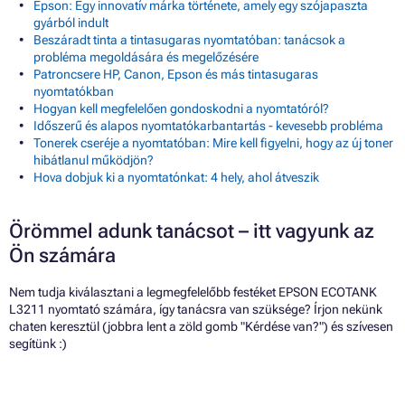
Epson: Egy innovatív márka története, amely egy szójapaszta
gyárból indult
Beszáradt tinta a tintasugaras nyomtatóban: tanácsok a
probléma megoldására és megelőzésére
Patroncsere HP, Canon, Epson és más tintasugaras
nyomtatókban
Hogyan kell megfelelően gondoskodni a nyomtatóról?
Időszerű és alapos nyomtatókarbantartás - kevesebb probléma
Tonerek cseréje a nyomtatóban: Mire kell figyelni, hogy az új toner
hibátlanul működjön?
Hova dobjuk ki a nyomtatónkat: 4 hely, ahol átveszik
Örömmel adunk tanácsot – itt vagyunk az
Ön számára
Nem tudja kiválasztani a legmegfelelőbb festéket EPSON ECOTANK
L3211 nyomtató számára, így tanácsra van szüksége? Írjon nekünk
chaten keresztül (jobbra lent a zöld gomb "Kérdése van?") és szívesen
segítünk :)