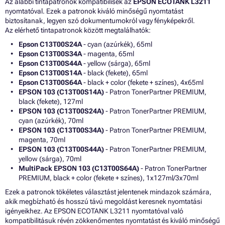
Az alábbi tintapatronok kompatibilisek az
EPSON ECOTANK L3211
nyomtatóval. Ezek a patronok kiváló minőségű nyomtatást
biztosítanak, legyen szó dokumentumokról vagy fényképekről.
Az elérhető tintapatronok között megtalálhatók:
Epson C13T00S24A
- cyan (azúrkék), 65ml
Epson C13T00S34A
- magenta, 65ml
Epson C13T00S44A
- yellow (sárga), 65ml
Epson C13T00S14A
- black (fekete), 65ml
Epson C13T00S64A
- black + color (fekete + színes), 4x65ml
EPSON 103 (C13T00S14A)
- Patron TonerPartner PREMIUM,
black (fekete), 127ml
EPSON 103 (C13T00S24A)
- Patron TonerPartner PREMIUM,
cyan (azúrkék), 70ml
EPSON 103 (C13T00S34A)
- Patron TonerPartner PREMIUM,
magenta, 70ml
EPSON 103 (C13T00S44A)
- Patron TonerPartner PREMIUM,
yellow (sárga), 70ml
MultiPack EPSON 103 (C13T00S64A)
- Patron TonerPartner
PREMIUM, black + color (fekete + színes), 1x127ml/3x70ml
Ezek a patronok tökéletes választást jelentenek mindazok számára,
akik megbízható és hosszú távú megoldást keresnek nyomtatási
igényeikhez. Az EPSON ECOTANK L3211 nyomtatóval való
kompatibilitásuk révén zökkenőmentes nyomtatást és kiváló minőségű