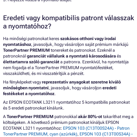
Eredeti vagy kompatibilis patront válasszak
a nyomtatóhoz?
Ha minőségi patronokat keres
szokásos otthoni vagy irodai
nyomtatáshoz
, javasoljuk, hogy vásároljon saját prémium márkájú
TonerPartner PREMIUM
tonereket és patronokat. Ezeknél a
patronoknál
garanciát vállalunk a nyomtató károsodására
és
élettartamra szóló garanciát
a patronra. Ezenkívül, ha nyomtatója
nem fogadja el a TonerPartner PREMIUM nyomtatófestéket,
visszaküldheti, és mi visszatérítjük a pénzét.
Ha fényképeket vagy
reprezentatív anyagokat szeretne kiváló
minőségben nyomtatni
, javasoljuk, hogy vásároljon
eredeti
festékeket a nyomtatóhoz
.
Az EPSON ECOTANK L3211 nyomtatóhoz 5 kompatibilis patronokat
és 5 eredeti patronokat kínálunk.
A
TonerPartner PREMIUM
patronokkal
akár 80%-ot
takaríthat meg a
költségeken. A következő prémium patronokat kínáljuk EPSON
ECOTANK L3211 nyomtatóhoz:
EPSON 103 (C13T00S24A) - Patron
TonerPartner PREMIUM, cyan (azúrkék)
,
EPSON 103 (C13T00S34A) -