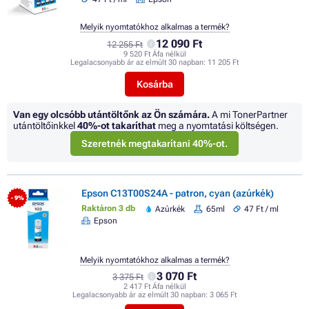
Melyik nyomtatókhoz alkalmas a termék?
12 090 Ft
12 255 Ft
9 520 Ft Áfa nélkül
Legalacsonyabb ár az elmúlt 30 napban:
11 205 Ft
Kosárba
Van egy olcsóbb utántöltőnk az Ön számára.
A mi TonerPartner
utántöltőinkkel
40%
-ot takaríthat
meg a nyomtatási költségen.
Szeretnék megtakarítani 40%-ot.
Epson C13T00S24A - patron, cyan (azúrkék)
- 9%
Raktáron 3 db
Azúrkék
65ml
47 Ft / ml
Epson
Melyik nyomtatókhoz alkalmas a termék?
3 070 Ft
3 375 Ft
2 417 Ft Áfa nélkül
Legalacsonyabb ár az elmúlt 30 napban:
3 065 Ft