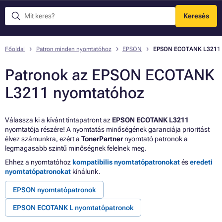
Keresés
Menü
Főoldal
Patron minden nyomtatóhoz
EPSON
EPSON ECOTANK L3211
Patronok az EPSON ECOTANK
L3211 nyomtatóhoz
Válassza ki a kívánt tintapatront az
EPSON ECOTANK L3211
nyomtatója részére! A nyomtatás minőségének garanciája prioritást
élvez számunkra, ezért a
TonerPartner
nyomtató patronok a
legmagasabb szintű minőségnek felelnek meg.
Ehhez a nyomtatóhoz
kompatibilis nyomtatópatronokat
és
eredeti
nyomtatópatronokat
kínálunk.
EPSON nyomtatópatronok
EPSON ECOTANK L nyomtatópatronok