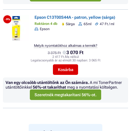
Epson C13T00S44A - patron, yellow (sárga)
- 9%
Raktáron 4 db
Sárga
65ml
47 Ft / ml
Epson
Melyik nyomtatókhoz alkalmas a termék?
3 070 Ft
3 375 Ft
2 417 Ft Áfa nélkül
Legalacsonyabb ár az elmúlt 30 napban:
3 065 Ft
Kosárba
Van egy olcsóbb utántöltőnk az Ön számára.
A mi TonerPartner
utántöltőinkkel
56%
-ot takaríthat
meg a nyomtatási költségen.
Szeretnék megtakarítani 56%-ot.