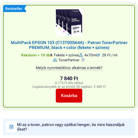
Bestseller
MultiPack EPSON 103 (C13T00S64A) - Patron TonerPartner
PREMIUM, black + color (fekete + színes)
Raktáron > 10 db
Fekete + színes
4x70ml
28 Ft / ml
TonerPartner
Melyik nyomtatókhoz alkalmas a termék?
7 840 Ft
6 173 Ft Áfa nélkül
Legalacsonyabb ár az elmúlt 30 napban:
5 485 Ft
Kosárba
Mi az a toner, patron vagy optikai henger, és mire használjuk
őket?