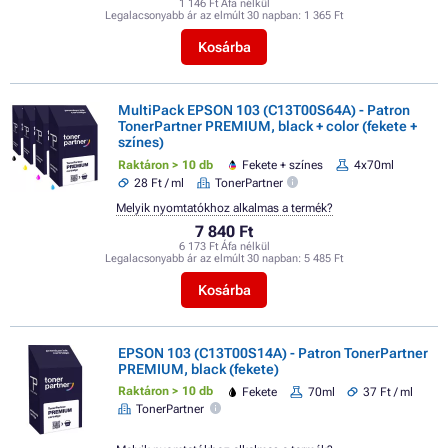
1 146 Ft Áfa nélkül
Legalacsonyabb ár az elmúlt 30 napban:
1 365 Ft
Kosárba
MultiPack EPSON 103 (C13T00S64A) - Patron
TonerPartner PREMIUM, black + color (fekete +
színes)
Raktáron > 10 db
Fekete + színes
4x70ml
28 Ft / ml
TonerPartner
Melyik nyomtatókhoz alkalmas a termék?
7 840 Ft
6 173 Ft Áfa nélkül
Legalacsonyabb ár az elmúlt 30 napban:
5 485 Ft
Kosárba
EPSON 103 (C13T00S14A) - Patron TonerPartner
PREMIUM, black (fekete)
Raktáron > 10 db
Fekete
70ml
37 Ft / ml
TonerPartner