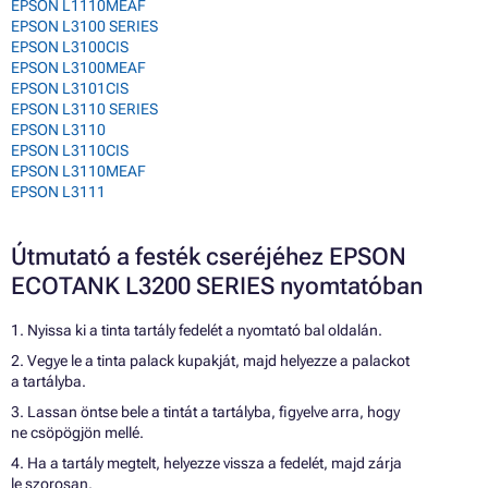
EPSON L1110MEAF
EPSON L3100 SERIES
EPSON L3100CIS
EPSON L3100MEAF
EPSON L3101CIS
EPSON L3110 SERIES
EPSON L3110
EPSON L3110CIS
EPSON L3110MEAF
EPSON L3111
Útmutató a festék cseréjéhez EPSON
ECOTANK L3200 SERIES nyomtatóban
1. Nyissa ki a tinta tartály fedelét a nyomtató bal oldalán.
2. Vegye le a tinta palack kupakját, majd helyezze a palackot
a tartályba.
3. Lassan öntse bele a tintát a tartályba, figyelve arra, hogy
ne csöpögjön mellé.
4. Ha a tartály megtelt, helyezze vissza a fedelét, majd zárja
le szorosan.