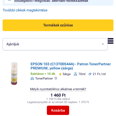
összegéből? Megoldás: alternatív festékkazetták
További cikkek megtekintése
Termékek szűrése
Ajánljuk
EPSON 103 (C13T00S44A) - Patron TonerPartner
PREMIUM, yellow (sárga)
Raktáron > 10 db
Sárga
70ml
21 Ft / ml
TonerPartner
Melyik nyomtatókhoz alkalmas a termék?
1 460 Ft
1 150 Ft Áfa nélkül
Legalacsonyabb ár az elmúlt 30 napban:
1 375 Ft
Kosárba