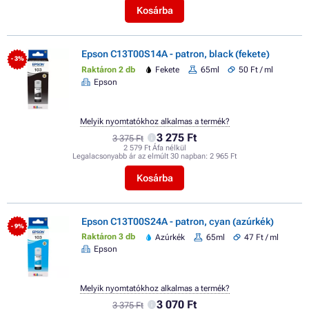
Kosárba
Epson C13T00S14A - patron, black (fekete)
- 3%
Raktáron 2 db
Fekete
65ml
50 Ft / ml
Epson
Melyik nyomtatókhoz alkalmas a termék?
3 275 Ft
3 375 Ft
2 579 Ft Áfa nélkül
Legalacsonyabb ár az elmúlt 30 napban:
2 965 Ft
Kosárba
Epson C13T00S24A - patron, cyan (azúrkék)
- 9%
Raktáron 3 db
Azúrkék
65ml
47 Ft / ml
Epson
Melyik nyomtatókhoz alkalmas a termék?
3 070 Ft
3 375 Ft