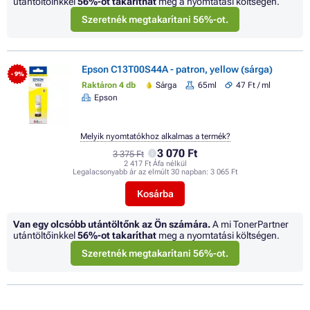
utántöltőinkkel
56%
-ot takaríthat
meg a nyomtatási költségen.
Szeretnék megtakarítani 56%-ot.
Epson C13T00S44A - patron, yellow (sárga)
- 9%
Raktáron 4 db
Sárga
65ml
47 Ft / ml
Epson
Melyik nyomtatókhoz alkalmas a termék?
3 070 Ft
3 375 Ft
2 417 Ft Áfa nélkül
Legalacsonyabb ár az elmúlt 30 napban:
3 065 Ft
Kosárba
Van egy olcsóbb utántöltőnk az Ön számára.
A mi TonerPartner
utántöltőinkkel
56%
-ot takaríthat
meg a nyomtatási költségen.
Szeretnék megtakarítani 56%-ot.