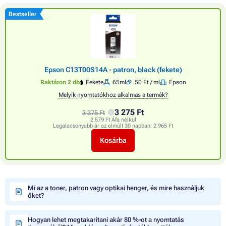
Bestseller
Epson C13T00S14A - patron, black (fekete)
Raktáron 2 db
Fekete
65ml
50 Ft / ml
Epson
Melyik nyomtatókhoz alkalmas a termék?
3 275 Ft
3 375 Ft
2 579 Ft Áfa nélkül
Legalacsonyabb ár az elmúlt 30 napban:
2 965 Ft
Kosárba
Mi az a toner, patron vagy optikai henger, és mire használjuk
őket?
Hogyan lehet megtakarítani akár 80 %-ot a nyomtatás