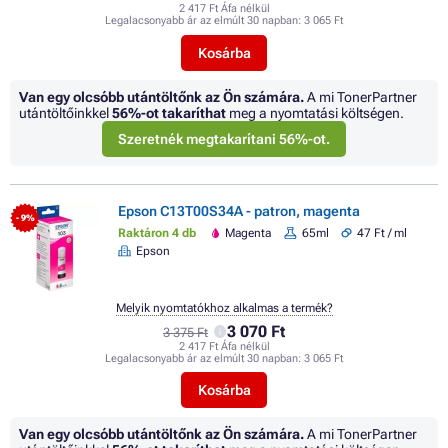
2 417 Ft Áfa nélkül
Legalacsonyabb ár az elmúlt 30 napban:
3 065 Ft
Kosárba
Van egy olcsóbb utántöltőnk az Ön számára.
A mi TonerPartner
utántöltőinkkel
56%
-ot takaríthat
meg a nyomtatási költségen.
Szeretnék megtakarítani 56%-ot.
Epson C13T00S34A - patron, magenta
- 9%
Raktáron 4 db
Magenta
65ml
47 Ft / ml
Epson
Melyik nyomtatókhoz alkalmas a termék?
3 070 Ft
3 375 Ft
2 417 Ft Áfa nélkül
Legalacsonyabb ár az elmúlt 30 napban:
3 065 Ft
Kosárba
Van egy olcsóbb utántöltőnk az Ön számára.
A mi TonerPartner