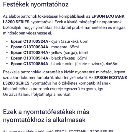
Festékek nyomtatóhoz
Az alábbi patronok tökéletesen kompatibilisek az
EPSON ECOTANK
L3200 SERIES
nyomtatóval. Ezek a kiváló minőségű tintapatronok
biztosítják, hogy nyomtatási feladatait problémamentesen és magas
minőségben végezhesse el.
Epson C13T00S24A
- cyan (azúrkék), 65ml
Epson C13T00S34A
- magenta, 65ml
Epson C13T00S44A
- yellow (sárga), 65ml
Epson C13T00S14A
- black (fekete), 65ml
Epson C13T00S64A
- black + color (fekete + színes), 4x65ml
Ezekkel a patronokkal garantált a kiváló nyomtatási minőség, legyen
szó akár dokumentumokról, akár fényképekről. Az
EPSON ECOTANK
L3200 SERIES
nyomtatóval való tökéletes kompatibilitásnak
köszönhetően a patronok cseréje egyszerű és gyors, így
Ön zavartalanul folytathatja a munkát.
Ezek a nyomtatófestékek más
nyomtatókhoz is alkalmasak
Az ezen az oldalon található EPSON ECOTANK L3200 SERIES