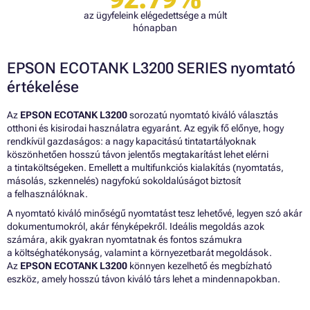
az ügyfeleink elégedettsége a múlt
hónapban
EPSON ECOTANK L3200 SERIES nyomtató
értékelése
Az
EPSON ECOTANK L3200
sorozatú nyomtató kiváló választás
otthoni és kisirodai használatra egyaránt. Az egyik fő előnye, hogy
rendkívül gazdaságos: a nagy kapacitású tintatartályoknak
köszönhetően hosszú távon jelentős megtakarítást lehet elérni
a tintaköltségeken. Emellett a multifunkciós kialakítás (nyomtatás,
másolás, szkennelés) nagyfokú sokoldalúságot biztosít
a felhasználóknak.
A nyomtató kiváló minőségű nyomtatást tesz lehetővé, legyen szó akár
dokumentumokról, akár fényképekről. Ideális megoldás azok
számára, akik gyakran nyomtatnak és fontos számukra
a költséghatékonyság, valamint a környezetbarát megoldások.
Az
EPSON ECOTANK L3200
könnyen kezelhető és megbízható
eszköz, amely hosszú távon kiváló társ lehet a mindennapokban.