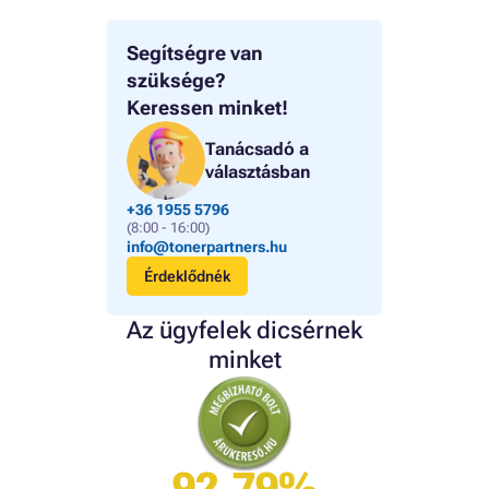
Segítségre van
szüksége?
Keressen minket!
Tanácsadó a
választásban
+36 1955 5796
(8:00 - 16:00)
info@tonerpartners.hu
Érdeklődnék
Az ügyfelek dicsérnek
minket
92.79%