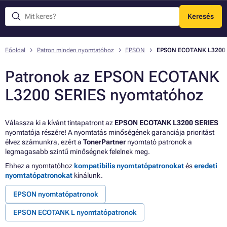
Keresés
Menü
Főoldal
Patron minden nyomtatóhoz
EPSON
EPSON ECOTANK L3200 
Patronok az EPSON ECOTANK
L3200 SERIES nyomtatóhoz
Válassza ki a kívánt tintapatront az
EPSON ECOTANK L3200 SERIES
nyomtatója részére! A nyomtatás minőségének garanciája prioritást
élvez számunkra, ezért a
TonerPartner
nyomtató patronok a
legmagasabb szintű minőségnek felelnek meg.
Ehhez a nyomtatóhoz
kompatibilis nyomtatópatronokat
és
eredeti
nyomtatópatronokat
kínálunk.
EPSON nyomtatópatronok
EPSON ECOTANK L nyomtatópatronok