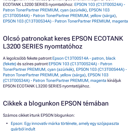
ECOTANK L3200 SERIES nyomtatóhoz:
EPSON 103 (C13T00S24A) -
Patron TonerPartner PREMIUM, cyan (azúrkék)
,
EPSON 103
(C13T00S44A) - Patron TonerPartner PREMIUM, yellow (sárga)
,
EPSON 103 (C13T00S34A) - Patron TonerPartner PREMIUM, magenta
Olcsó patronokat keres EPSON ECOTANK
L3200 SERIES nyomtatóhoz
A legolcsóbb fekete patront
Epson C13T00S14A - patron, black
(fekete)
és színes patront
EPSON 103 (C13T00S24A) - Patron
TonerPartner PREMIUM, cyan (azúrkék)
,
EPSON 103 (C13T00S44A) -
Patron TonerPartner PREMIUM, yellow (sárga)
,
EPSON 103
(C13T00S34A) - Patron TonerPartner PREMIUM, magenta
kínáljuk
EPSON ECOTANK L3200 SERIES nyomtatójához.
Cikkek a blogunkon EPSON témában
Számos cikket írtunk EPSON blogunkon:
Epson: Egy innovatív márka története, amely egy szójapaszta
gyárból indult