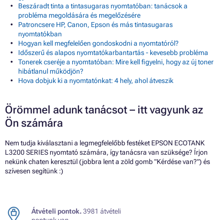
Beszáradt tinta a tintasugaras nyomtatóban: tanácsok a
probléma megoldására és megelőzésére
Patroncsere HP, Canon, Epson és más tintasugaras
nyomtatókban
Hogyan kell megfelelően gondoskodni a nyomtatóról?
Időszerű és alapos nyomtatókarbantartás - kevesebb probléma
Tonerek cseréje a nyomtatóban: Mire kell figyelni, hogy az új toner
hibátlanul működjön?
Hova dobjuk ki a nyomtatónkat: 4 hely, ahol átveszik
Örömmel adunk tanácsot – itt vagyunk az
Ön számára
Nem tudja kiválasztani a legmegfelelőbb festéket EPSON ECOTANK
L3200 SERIES nyomtató számára, így tanácsra van szüksége? Írjon
nekünk chaten keresztül (jobbra lent a zöld gomb "Kérdése van?") és
szívesen segítünk :)
Átvételi pontok.
3981 átvételi
pontunk van.