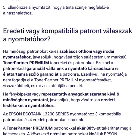
5. Ellenőrizze a nyomtatót, hogy a tinta szintje megfelelő-e
a használathoz.
Eredeti vagy kompatibilis patront válasszak
a nyomtatóhoz?
Ha minőségi patronokat keres
szokásos otthoni vagy irodai
nyomtatáshoz
, javasoljuk, hogy vásároljon saját prémium márkájú
TonerPartner PREMIUM
tonereket és patronokat. Ezeknél a
patronoknál
garanciát vállalunk a nyomtató károsodására
és
élettartamra szóló garanciát
a patronra. Ezenkívül, ha nyomtatója
nem fogadja el a TonerPartner PREMIUM nyomtatófestéket,
visszaküldheti, és mi visszatérítjük a pénzét.
Ha fényképeket vagy
reprezentatív anyagokat szeretne kiváló
minőségben nyomtatni
, javasoljuk, hogy vásároljon
eredeti
festékeket a nyomtatóhoz
.
Az EPSON ECOTANK L3200 SERIES nyomtatóhoz 3 kompatibilis
patronokat és 4 eredeti patronokat kínálunk.
A
TonerPartner PREMIUM
patronokkal
akár 80%-ot
takaríthat meg a
költségeken. A következő prémium patronokat kínáljuk EPSON