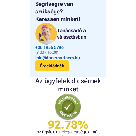
Segítségre van
szüksége?
Keressen minket!
Tanácsadó a
választásban
+36 1955 5796
(8:00 - 16:00)
info@tonerpartners.hu
Érdeklődnék
Az ügyfelek dicsérnek
minket
92.78%
az ügyfeleink elégedettsége a múlt