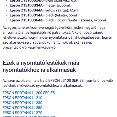
Epson C13T00S24A
- cyan (azúrkék), 65ml
Epson C13T00S34A
- magenta, 65ml
Epson C13T00S44A
- yellow (sárga), 65ml
Epson C13T00S14A
- black (fekete), 65ml
Epson C13T00S64A
- black + color (fekete + színes), 4x65ml
Az egyes tonerek kódnevei segítségével könnyedén megtalálhatja
a nyomtatójához leginkább illő patronokat. A különböző színek
lehetővé teszik, hogy minden nyomtatási igényt kielégíthessen, legyen
szó akár egyszerű irodai dokumentumokról, akár színes
prezentációkról vagy fényképekről.
Ezek a nyomtatófestékek más
nyomtatókhoz is alkalmasak
Az ezen az oldalon található EPSON L3100 SERIES nyomtatóhoz való
festékek a következő nyomtatókhoz is alkalmasak:
EPSON ECOTANK L1200 SERIES
EPSON ECOTANK L1210
EPSON ECOTANK L1230
EPSON ECOTANK L1250
EPSON ECOTANK L1270