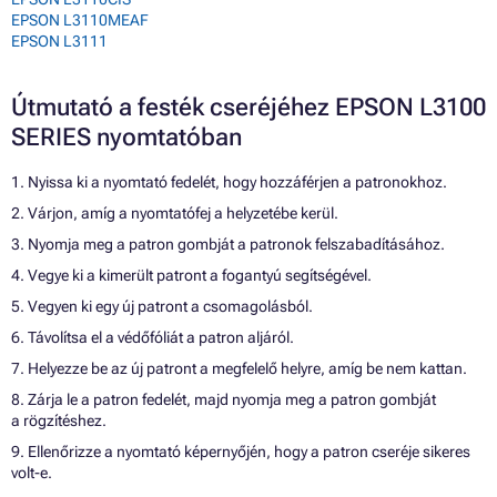
EPSON L3110MEAF
EPSON L3111
Útmutató a festék cseréjéhez EPSON L3100
SERIES nyomtatóban
1. Nyissa ki a nyomtató fedelét, hogy hozzáférjen a patronokhoz.
2. Várjon, amíg a nyomtatófej a helyzetébe kerül.
3. Nyomja meg a patron gombját a patronok felszabadításához.
4. Vegye ki a kimerült patront a fogantyú segítségével.
5. Vegyen ki egy új patront a csomagolásból.
6. Távolítsa el a védőfóliát a patron aljáról.
7. Helyezze be az új patront a megfelelő helyre, amíg be nem kattan.
8. Zárja le a patron fedelét, majd nyomja meg a patron gombját
a rögzítéshez.
9. Ellenőrizze a nyomtató képernyőjén, hogy a patron cseréje sikeres
volt-e.