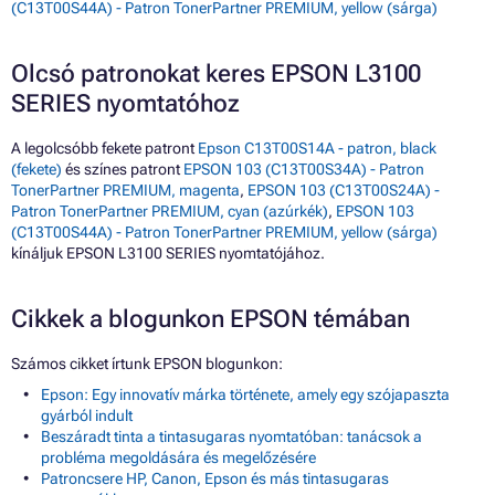
(C13T00S44A) - Patron TonerPartner PREMIUM, yellow (sárga)
Olcsó patronokat keres EPSON L3100
SERIES nyomtatóhoz
A legolcsóbb fekete patront
Epson C13T00S14A - patron, black
(fekete)
és színes patront
EPSON 103 (C13T00S34A) - Patron
TonerPartner PREMIUM, magenta
,
EPSON 103 (C13T00S24A) -
Patron TonerPartner PREMIUM, cyan (azúrkék)
,
EPSON 103
(C13T00S44A) - Patron TonerPartner PREMIUM, yellow (sárga)
kínáljuk EPSON L3100 SERIES nyomtatójához.
Cikkek a blogunkon EPSON témában
Számos cikket írtunk EPSON blogunkon:
Epson: Egy innovatív márka története, amely egy szójapaszta
gyárból indult
Beszáradt tinta a tintasugaras nyomtatóban: tanácsok a
probléma megoldására és megelőzésére
Patroncsere HP, Canon, Epson és más tintasugaras