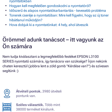
nyomtatókban
Hogyan kell megfelelően gondoskodni a nyomtatóról?
Időszerű és alapos nyomtatókarbantartás - kevesebb probléma
Tonerek cseréje a nyomtatóban: Mire kell figyelni, hogy az új toner
hibátlanul működjön?
Hova dobjuk ki a nyomtatónkat: 4 hely, ahol átveszik
Örömmel adunk tanácsot – itt vagyunk az
Ön számára
Nem tudja kiválasztani a legmegfelelőbb festéket EPSON L3100
SERIES nyomtató számára, így tanácsra van szüksége? Írjon nekünk
chaten keresztül (jobbra lent a zöld gomb "Kérdése van?") és szívesen
segítünk :)
Átvételi pontok.
3980 átvételi
pontunk van.
Széles választék.
Több mint
38000 terméket kínálunk.