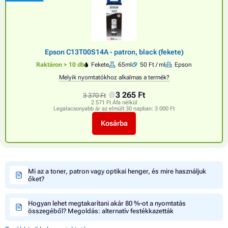
Epson C13T00S14A - patron, black (fekete)
Raktáron > 10 db
Fekete
65ml
50 Ft / ml
Epson
Melyik nyomtatókhoz alkalmas a termék?
3 265 Ft
3 370 Ft
2 571 Ft Áfa nélkül
Legalacsonyabb ár az elmúlt 30 napban:
3 000 Ft
Kosárba
Mi az a toner, patron vagy optikai henger, és mire használjuk
őket?
Hogyan lehet megtakarítani akár 80 %-ot a nyomtatás
összegéből? Megoldás: alternatív festékkazetták