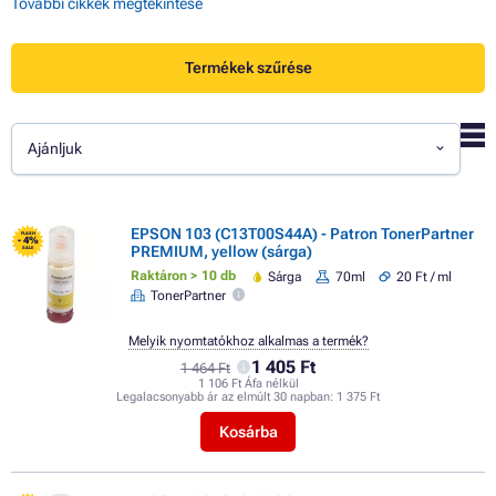
További cikkek megtekintése
Termékek szűrése
Ajánljuk
EPSON 103 (C13T00S44A) - Patron TonerPartner
FLASH
- 4%
PREMIUM, yellow (sárga)
SALE
Raktáron > 10 db
Sárga
70ml
20 Ft / ml
TonerPartner
Melyik nyomtatókhoz alkalmas a termék?
1 405 Ft
1 464 Ft
1 106 Ft Áfa nélkül
Legalacsonyabb ár az elmúlt 30 napban:
1 375 Ft
Kosárba