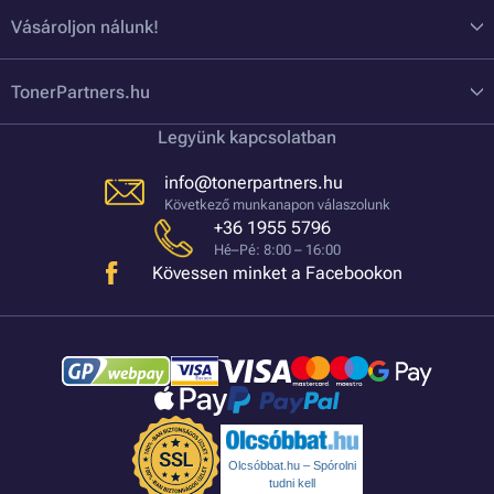
Vásároljon nálunk!
TonerPartners.hu
Legyünk kapcsolatban
info@tonerpartners.hu
Következő munkanapon válaszolunk
+36 1955 5796
Hé–Pé: 8:00 – 16:00
Kövessen minket a Facebookon
Olcsóbbat.hu – Spórolni
tudni kell