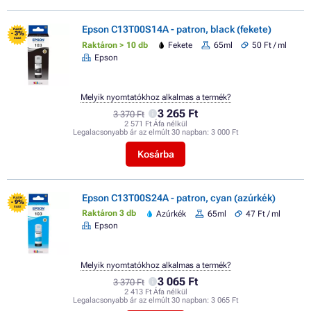
Epson C13T00S14A - patron, black (fekete)
FLASH
- 3%
SALE
Raktáron > 10 db
Fekete
65ml
50 Ft / ml
Epson
Melyik nyomtatókhoz alkalmas a termék?
3 265 Ft
3 370 Ft
2 571 Ft Áfa nélkül
Legalacsonyabb ár az elmúlt 30 napban:
3 000 Ft
Kosárba
Epson C13T00S24A - patron, cyan (azúrkék)
FLASH
- 9%
SALE
Raktáron 3 db
Azúrkék
65ml
47 Ft / ml
Epson
Melyik nyomtatókhoz alkalmas a termék?
3 065 Ft
3 370 Ft
2 413 Ft Áfa nélkül
Legalacsonyabb ár az elmúlt 30 napban:
3 065 Ft