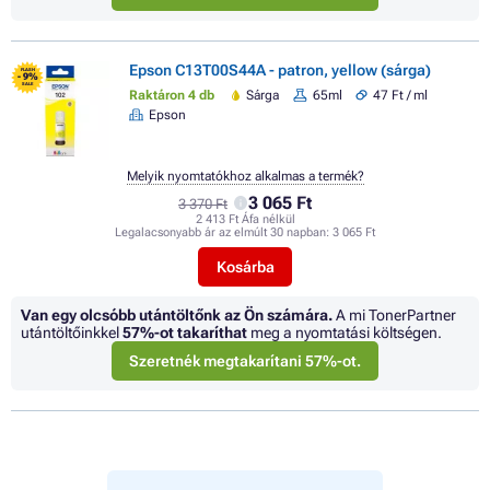
Epson C13T00S44A - patron, yellow (sárga)
FLASH
- 9%
SALE
Raktáron 4 db
Sárga
65ml
47 Ft / ml
Epson
Melyik nyomtatókhoz alkalmas a termék?
3 065 Ft
3 370 Ft
2 413 Ft Áfa nélkül
Legalacsonyabb ár az elmúlt 30 napban:
3 065 Ft
Kosárba
Van egy olcsóbb utántöltőnk az Ön számára.
A mi TonerPartner
utántöltőinkkel
57%
-ot takaríthat
meg a nyomtatási költségen.
Szeretnék megtakarítani 57%-ot.