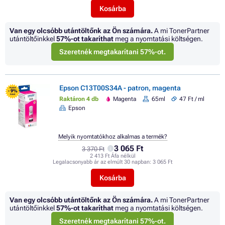
Kosárba
Van egy olcsóbb utántöltőnk az Ön számára.
A mi TonerPartner
utántöltőinkkel
57%
-ot takaríthat
meg a nyomtatási költségen.
Szeretnék megtakarítani 57%-ot.
Epson C13T00S34A - patron, magenta
FLASH
- 9%
SALE
Raktáron 4 db
Magenta
65ml
47 Ft / ml
Epson
Melyik nyomtatókhoz alkalmas a termék?
3 065 Ft
3 370 Ft
2 413 Ft Áfa nélkül
Legalacsonyabb ár az elmúlt 30 napban:
3 065 Ft
Kosárba
Van egy olcsóbb utántöltőnk az Ön számára.
A mi TonerPartner
utántöltőinkkel
57%
-ot takaríthat
meg a nyomtatási költségen.
Szeretnék megtakarítani 57%-ot.