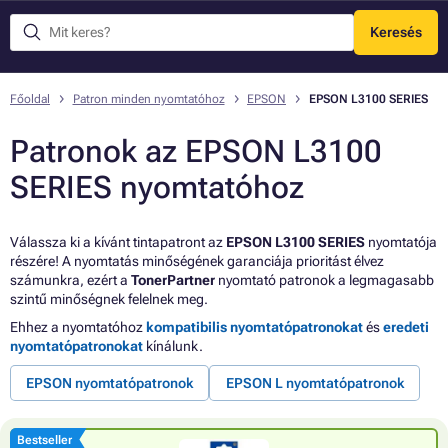
Keresés
Menü
Főoldal
Patron minden nyomtatóhoz
EPSON
EPSON L3100 SERIES
Patronok az EPSON L3100
SERIES nyomtatóhoz
Válassza ki a kívánt tintapatront az
EPSON L3100 SERIES
nyomtatója
részére! A nyomtatás minőségének garanciája prioritást élvez
számunkra, ezért a
TonerPartner
nyomtató patronok a legmagasabb
szintű minőségnek felelnek meg.
Ehhez a nyomtatóhoz
kompatibilis nyomtatópatronokat
és
eredeti
nyomtatópatronokat
kínálunk.
EPSON nyomtatópatronok
EPSON L nyomtatópatronok
Bestseller