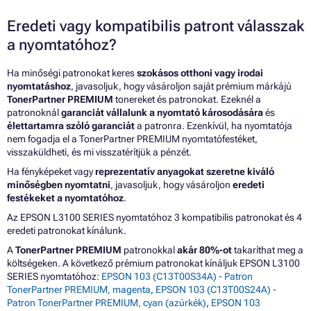
Eredeti vagy kompatibilis patront válasszak
a nyomtatóhoz?
Ha minőségi patronokat keres
szokásos otthoni vagy irodai
nyomtatáshoz
, javasoljuk, hogy vásároljon saját prémium márkájú
TonerPartner PREMIUM
tonereket és patronokat. Ezeknél a
patronoknál
garanciát vállalunk a nyomtató károsodására
és
élettartamra szóló garanciát
a patronra. Ezenkívül, ha nyomtatója
nem fogadja el a TonerPartner PREMIUM nyomtatófestéket,
visszaküldheti, és mi visszatérítjük a pénzét.
Ha fényképeket vagy
reprezentatív anyagokat szeretne kiváló
minőségben nyomtatni
, javasoljuk, hogy vásároljon
eredeti
festékeket a nyomtatóhoz
.
Az EPSON L3100 SERIES nyomtatóhoz 3 kompatibilis patronokat és 4
eredeti patronokat kínálunk.
A
TonerPartner PREMIUM
patronokkal
akár 80%-ot
takaríthat meg a
költségeken. A következő prémium patronokat kínáljuk EPSON L3100
SERIES nyomtatóhoz:
EPSON 103 (C13T00S34A) - Patron
TonerPartner PREMIUM, magenta
,
EPSON 103 (C13T00S24A) -
Patron TonerPartner PREMIUM, cyan (azúrkék)
,
EPSON 103