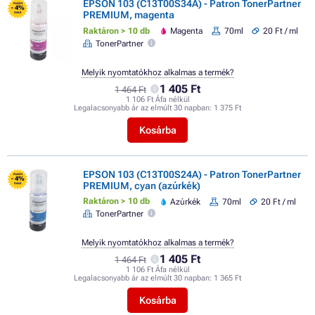
EPSON 103 (C13T00S34A) - Patron TonerPartner
FLASH
- 4%
PREMIUM, magenta
SALE
Raktáron > 10 db
Magenta
70ml
20 Ft / ml
TonerPartner
Melyik nyomtatókhoz alkalmas a termék?
1 405 Ft
1 464 Ft
1 106 Ft Áfa nélkül
Legalacsonyabb ár az elmúlt 30 napban:
1 375 Ft
Kosárba
EPSON 103 (C13T00S24A) - Patron TonerPartner
FLASH
- 4%
PREMIUM, cyan (azúrkék)
SALE
Raktáron > 10 db
Azúrkék
70ml
20 Ft / ml
TonerPartner
Melyik nyomtatókhoz alkalmas a termék?
1 405 Ft
1 464 Ft
1 106 Ft Áfa nélkül
Legalacsonyabb ár az elmúlt 30 napban:
1 365 Ft
Kosárba