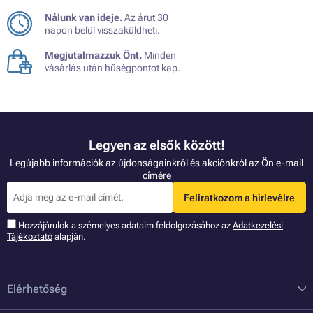
Nálunk van ideje.
Az árut 30
napon belül visszaküldheti.
Megjutalmazzuk Önt.
Minden
vásárlás után hűségpontot kap.
Legyen az elsők között!
Legújabb információk az újdonságainkról és akciónkról az Ön e-mail
címére
Feliratkozom a hírlevélre
Hozzájárulok a szémelyes adataim feldolgozásához az
Adatkezelési
Tájékoztató
alapján.
Elérhetőség