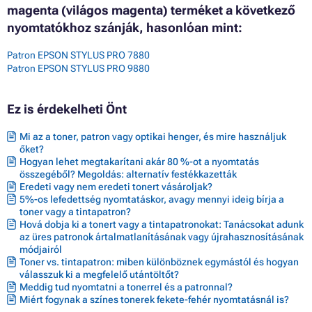
magenta (világos magenta) terméket a következő
nyomtatókhoz szánják, hasonlóan mint:
Patron EPSON STYLUS PRO 7880
Patron EPSON STYLUS PRO 9880
Ez is érdekelheti Önt
Mi az a toner, patron vagy optikai henger, és mire használjuk
őket?
Hogyan lehet megtakarítani akár 80 %-ot a nyomtatás
összegéből? Megoldás: alternatív festékkazetták
Eredeti vagy nem eredeti tonert vásároljak?
5%-os lefedettség nyomtatáskor, avagy mennyi ideig bírja a
toner vagy a tintapatron?
Hová dobja ki a tonert vagy a tintapatronokat: Tanácsokat adunk
az üres patronok ártalmatlanításának vagy újrahasznosításának
módjairól
Toner vs. tintapatron: miben különböznek egymástól és hogyan
válasszuk ki a megfelelő utántöltőt?
Meddig tud nyomtatni a tonerrel és a patronnal?
Miért fogynak a színes tonerek fekete-fehér nyomtatásnál is?