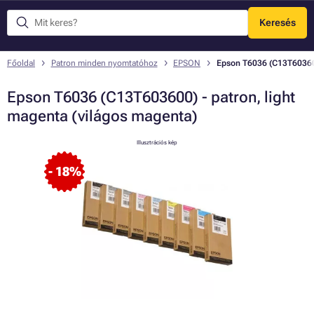
Keresés
Menü
Főoldal
Patron minden nyomtatóhoz
EPSON
Epson T6036 (C13T603600
Epson T6036 (C13T603600) - patron, light
magenta (világos magenta)
Illusztrációs kép
- 18%