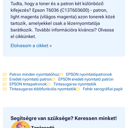
Tudta, hogy a toner és a patron két különböző
kifejezés? Epson T6036 (C13T603600) - patron,
light magenta (világos magenta) azon tonerek közé
tartozik, amelyekkel csak a lézernyomtatója
barátkozik. További információra kíváncsi? Olvassa
el cikkünket.
Elolvasom a cikket »
Patron minden nyomtatóhoz
EPSON nyomtatópatronok
Eredeti nyomtató patron
EPSON eredeti nyomtató patron
EPSON tintapatronok
Tintasugaras nyomtatók
Tintasugaras többfunkciós nyomtatók
Fehér xerográfiai papír
Segítségre van szüksége?
Keressen minket!
Tanácsadó