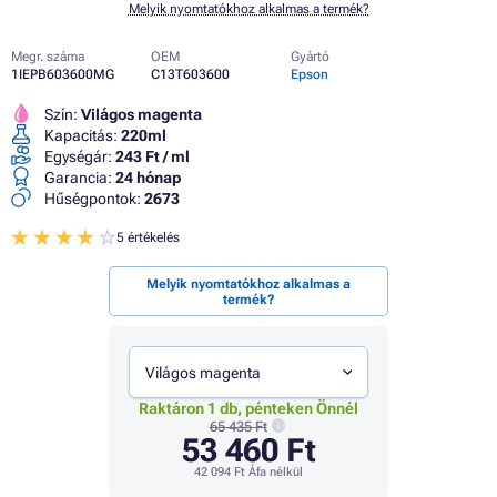
Melyik nyomtatókhoz alkalmas a termék?
Megr. száma
OEM
Gyártó
1IEPB603600MG
C13T603600
Epson
Szín:
Világos magenta
Kapacitás:
220ml
Egységár:
243 Ft / ml
Garancia:
24 hónap
Hűségpontok:
2673
5 értékelés
Melyik nyomtatókhoz alkalmas a
termék?
Világos magenta
Raktáron 1 db, pénteken Önnél
65 435 Ft
53 460 Ft
42 094 Ft
Áfa nélkül