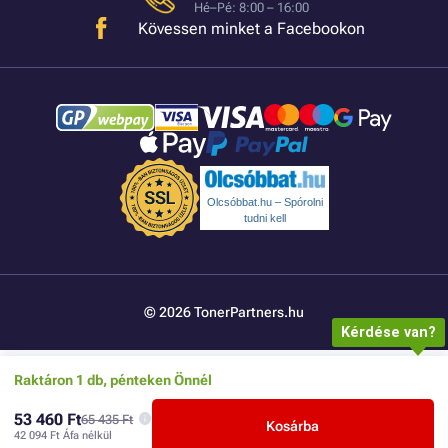
Hé–Pé: 8:00 – 16:00
Kövessen minket a Facebookon
Olcsóbbat.hu – Spórolni
tudni kell
© 2026 TonerPartners.hu
Kérdése van?
Raktáron 1 db, pénteken Önnél
53 460 Ft
65 435 Ft
Kosárba
42 094 Ft
Áfa nélkül