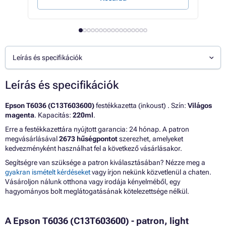
Leírás és specifikációk
Leírás és specifikációk
Epson T6036 (C13T603600)
festékkazetta (inkoust) . Szín:
Világos
magenta
. Kapacitás:
220ml
.
Erre a festékkazettára nyújtott garancia: 24 hónap. A patron
megvásárlásával
2673 hűségpontot
szerezhet, amelyeket
kedvezményként használhat fel a következő vásárlásakor.
Segítségre van szüksége a patron kiválasztásában? Nézze meg a
gyakran ismételt kérdéseket
vagy írjon nekünk közvetlenül a chaten.
Vásároljon nálunk otthona vagy irodája kényelméből, egy
hagyományos bolt meglátogatásának kötelezettsége nélkül.
A Epson T6036 (C13T603600) - patron, light