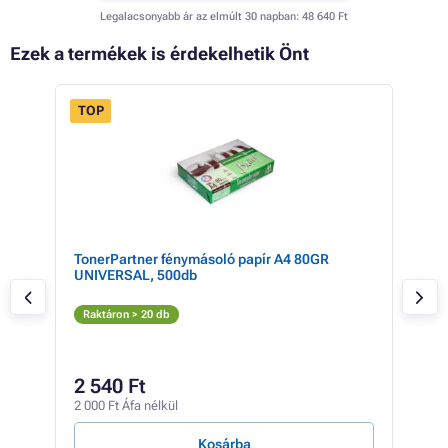
Legalacsonyabb ár az elmúlt 30 napban:
48 640 Ft
Ezek a termékek is érdekelhetik Önt
TOP
 18%
TonerPartner fénymásoló papír A4 80GR
Eps
UNIVERSAL, 500db
blac
Vi
Raktáron > 20 db
Rak
65 4
53
2 540 Ft
42 0
2 000 Ft Áfa nélkül
243 F
Kosárba