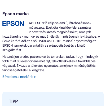
Epson márka
Az EPSON fő célja valami új létrehozásának
művészete. Évek óta kínál ügyfelei számára
innovatív és kreatív megoldásokat, amelyek
hozzájárulnak munka- és magánéletük minőségének javításához. A
Seiko karóráktól az első, 1968-as EP-101 miniatűr nyomtatóig az
EPSON termékek garantálják az elégedettséget és a kiváló
szolgáltatást.
Használjon eredeti patronokat és tonereket, tudva, hogy mindegyik
több mint 80 éves történelmet rejt, tele ötletekkel és a továbblépés
vágyával. Élvezze a tökéletes nyomatot, amelynek minőségétől és
tartósságától eláll a lélegzete.
Bővebben a márkáról »
TIPP