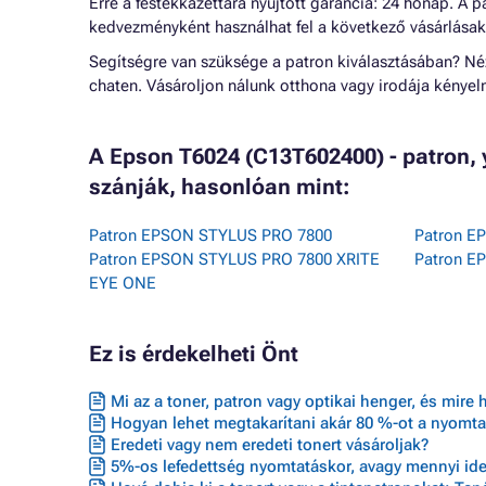
Erre a festékkazettára nyújtott garancia: 24 hónap. A
kedvezményként használhat fel a következő vásárlásak
Segítségre van szüksége a patron kiválasztásában? N
chaten. Vásároljon nálunk otthona vagy irodája kénye
A Epson T6024 (C13T602400) - patron,
szánják, hasonlóan mint:
Patron EPSON STYLUS PRO 7800
Patron E
Patron EPSON STYLUS PRO 7800 XRITE
Patron E
EYE ONE
Ez is érdekelheti Önt
Mi az a toner, patron vagy optikai henger, és mire 
Hogyan lehet megtakarítani akár 80 %-ot a nyomta
Eredeti vagy nem eredeti tonert vásároljak?
5%-os lefedettség nyomtatáskor, avagy mennyi ideig