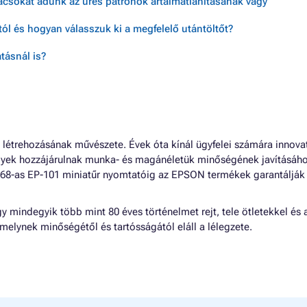
nácsokat adunk az üres patronok ártalmatlanításának vagy
ól és hogyan válasszuk ki a megfelelő utántöltőt?
tásnál is?
 létrehozásának művészete. Évek óta kínál ügyfelei számára innovat
lyek hozzájárulnak munka- és magánéletük minőségének javításáho
1968-as EP-101 miniatűr nyomtatóig az EPSON termékek garantálják
y mindegyik több mint 80 éves történelmet rejt, tele ötletekkel és 
melynek minőségétől és tartósságától eláll a lélegzete.