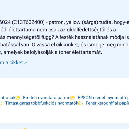
024 (C13T602400) - patron, yellow (sárga) tudta, hogy-
lódi élettartama nem csak az oldalfedettségtől és a
ás mennyiségétől függ? A festék használatának módja is
 hatással van. Olvassa el cikkünket, és ismerje meg mind
, amelyek befolyásolják a toner élettartamát.
m a cikket »
atronok
Eredeti nyomtató patron
EPSON eredeti nyomtató 
Tintasugaras többfunkciós nyomtatók
Fehér xerográfiai papí