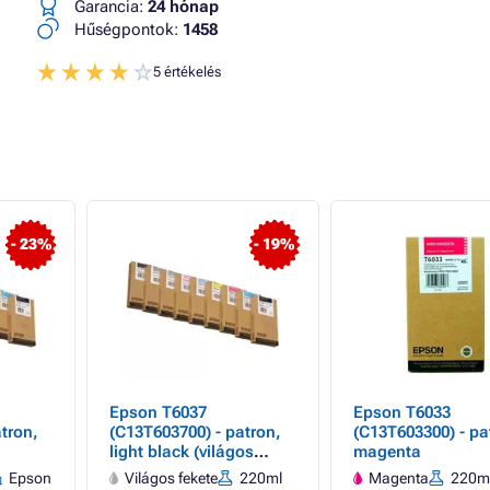
Garancia:
24 hónap
Hűségpontok:
1458
5 értékelés
- 23%
- 19%
Epson T6037
Epson T6033
tron,
(C13T603700) - patron,
(C13T603300) - pa
light black (világos
magenta
fekete)
Epson
Világos fekete
220ml
Magenta
220m