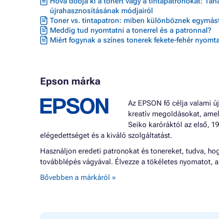
Hová dobja ki a tonert vagy a tintapatronokat: Ta
újrahasznosításának módjairól
Toner vs. tintapatron: miben különböznek egymást
Meddig tud nyomtatni a tonerrel és a patronnal?
Miért fogynak a színes tonerek fekete-fehér nyomta
Epson márka
Az EPSON fő célja valami új
kreatív megoldásokat, ame
Seiko karóráktól az első, 
elégedettséget és a kiváló szolgáltatást.
Használjon eredeti patronokat és tonereket, tudva, hog
továbblépés vágyával. Élvezze a tökéletes nyomatot, a
Bővebben a márkáról »