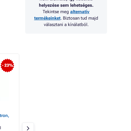
helyezése sem lehetséges.
Tekintse meg
alternatív
termékeinket
. Biztosan tud majd
választani a kínálatból.
- 23%
Epson T6022
Epson T602C
tron,
(C13T602200) - patron,
(C13T602C00) - pa
cyan (azúrkék)
light magenta (vil
magenta)
l
Azúrkék
110ml
Világos magenta