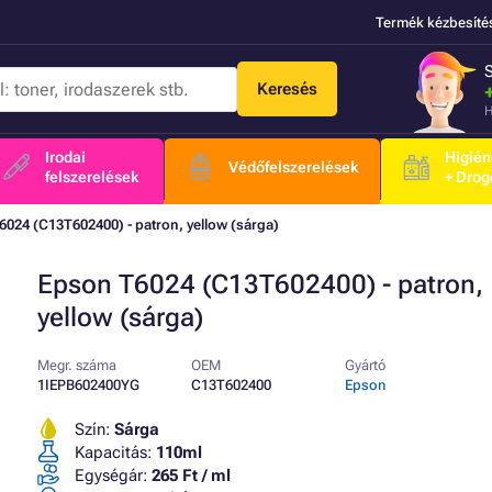
Termék kézbesíté
Keresés
H
Irodai
Higién
Védőfelszerelések
felszerelések
+ Drog
024 (C13T602400) - patron, yellow (sárga)
Epson T6024 (C13T602400) - patron,
yellow (sárga)
Megr. száma
OEM
Gyártó
1IEPB602400YG
C13T602400
Epson
Szín:
Sárga
Kapacitás:
110ml
Egységár:
265 Ft / ml