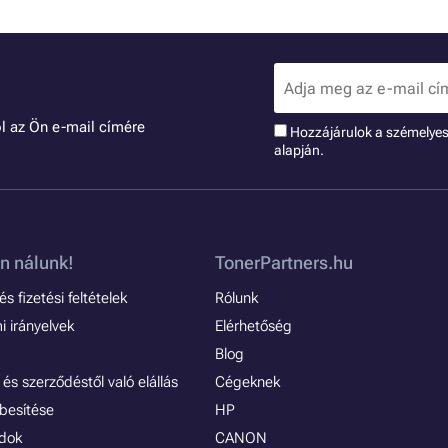
l az Ön e-mail címére
Hozzájárulok a szémelye
alapján.
n nálunk!
TonerPartners.hu
s fizetési feltételek
Rólunk
 irányelvek
Elérhetőség
Blog
és szerződéstől való elállás
Cégeknek
besítése
HP
ódok
CANON