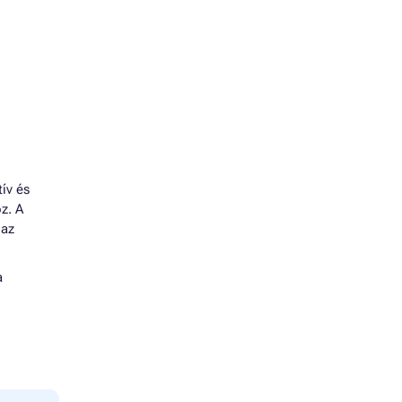
ív és
z. A
 az
a