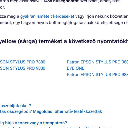
 patron megvásárlásával
1458 hűségpontot
szerezhet, amelyeket
or.
ézze meg a
gyakran ismételt kérdéseket
vagy írjon nekünk közvetlen
lméből, egy hagyományos bolt meglátogatásának kötelezettsége né
 yellow (sárga) terméket a következő nyomtatók
PSON STYLUS PRO 7880
Patron EPSON STYLUS PRO 980
PSON STYLUS PRO 9800
EYE ONE
Patron EPSON STYLUS PRO 98
használjuk őket?
tás összegéből? Megoldás: alternatív festékkazetták
 bírja a toner vagy a tintapatron?