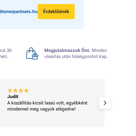
@tonerpartners.hu
Érdeklődnék
rut 30
Megjutalmazzuk Önt.
Minden
heti.
vásárlás után hűségpontot kap.
Judit
A bolt
A kiszállítás kicsit lassú volt, egyébként
Gyorsa
mindennel meg vagyok elégedve!
rendel
tájéko