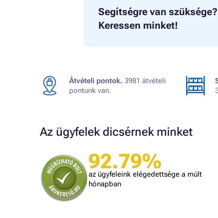
Segítségre van szüksége?
Keressen minket!
Átvételi pontok.
3981 átvételi
pontunk van.
Az ügyfelek dicsérnek minket
92.79%
A bolt vásárlója
t, amit
Minden rendben volt.
az ügyfeleink elégedettsége a múlt
is
hónapban
lben.