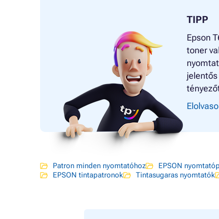
TIPP
Epson T6
toner va
nyomtat
jelentős
tényezőt
Elolvaso
Patron minden nyomtatóhoz
EPSON nyomtatóp
EPSON tintapatronok
Tintasugaras nyomtatók