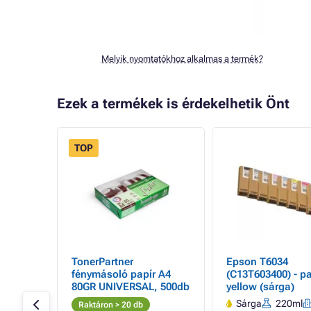
Melyik nyomtatókhoz alkalmas a termék?
Ezek a termékek is érdekelhetik Önt
TOP
- 19%
TonerPartner
Epson T6034
atron,
fénymásoló papír A4
(C13T603400) - pa
ilágos
80GR UNIVERSAL, 500db
yellow (sárga)
Sárga
220ml
Raktáron > 20 db