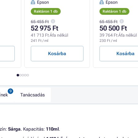
Epson
Epson
Raktáron 1 db
Raktáron 1 db
65 455 Ft
65 455 Ft
52 975 Ft
50 500 Ft
41 713 Ft Áfa nélkül
39 764 Ft Áfa nélkül
241 Ft / ml
230 Ft / ml
Kosárba
Kosárba
ínek
Tanácsadás
zín:
Sárga
. Kapacitás:
110ml
.