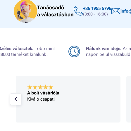
Tanácsadó
+36 1955 5796
info
a választásban
(8:00 - 16:00)
Széles választék.
Több mint
Nálunk van ideje.
Az á
38000 terméket kínálunk.
napon belül visszaküld
A bolt vásárlója
Kiváló csapat!