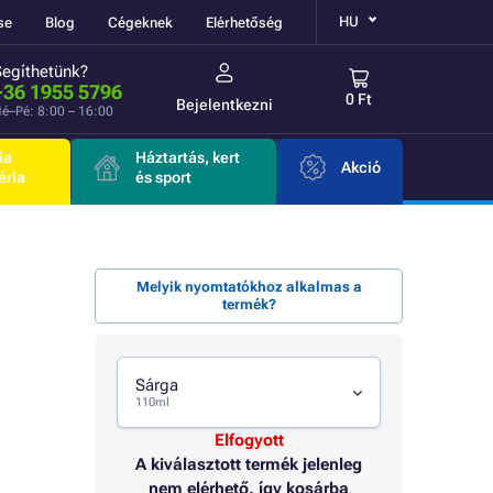
HU
se
Blog
Cégeknek
Elérhetőség
Segíthetünk?
+36 1955 5796
0 Ft
Bejelentkezni
é–Pé: 8:00 – 16:00
ia
Háztartás, kert
Akció
éria
és sport
Melyik nyomtatókhoz alkalmas a
termék?
Sárga
110ml
Elfogyott
A kiválasztott termék jelenleg
nem elérhető, így kosárba