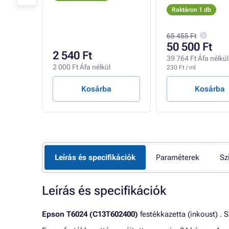
Raktáron 1 db
65 455 Ft
50 500 Ft
2 540 Ft
l
39 764 Ft Áfa nélkül
2 000 Ft Áfa nélkül
230 Ft / ml
Kosárba
Kosárba
Leírás és specifikációk
Paraméterek
Sz
Leírás és specifikációk
Epson T6024 (C13T602400)
festékkazetta (inkoust) . S