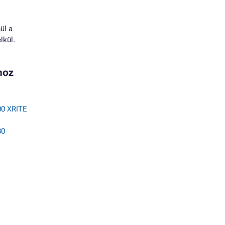
ül a
lkül.
hoz
0 XRITE
80