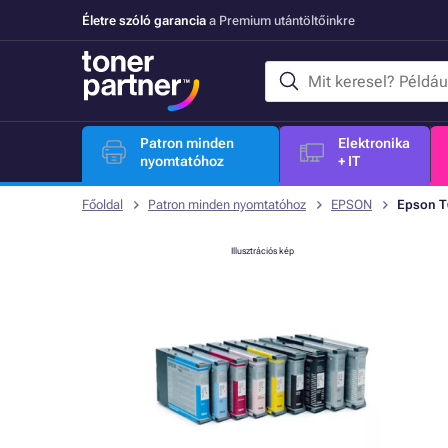
Életre szóló garancia
a Premium utántöltőinkre
Patron minden
Elektronika
nyomtatóhoz
+ IT
Főoldal
Patron minden nyomtatóhoz
EPSON
Epson T6
Illusztrációs kép