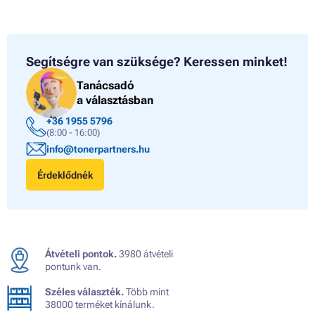
Segítségre van szüksége?
Keressen minket!
Tanácsadó
a választásban
+36 1955 5796
(8:00 - 16:00)
info@tonerpartners.hu
Érdeklődnék
Átvételi pontok.
3980 átvételi
pontunk van.
Széles választék.
Több mint
38000 terméket kínálunk.