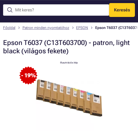
Keresés
Menü
Főoldal
Patron minden nyomtatóhoz
EPSON
Epson T6037 (C13T603700)
Epson T6037 (C13T603700) - patron, light
black (világos fekete)
Illusztrációs kép
- 19%