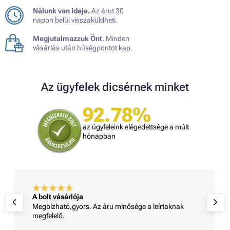
Nálunk van ideje.
Az árut 30
napon belül visszaküldheti.
Megjutalmazzuk Önt.
Minden
vásárlás után hűségpontot kap.
Az ügyfelek dicsérnek minket
92.78%
az ügyfeleink elégedettsége a múlt
hónapban
A bolt vásárlója
Megbízható,gyors. Az áru minősége a leírtaknak
megfelelő.