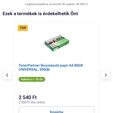
Legalacsonyabb ár az elmúlt 30 napban:
49 355 Ft
Ezek a termékek is érdekelhetik Önt
TOP
 20%
cyan
TonerPartner fénymásoló papír A4 80GR
Eps
UNIVERSAL, 500db
(sá
S
Raktáron > 20 db
Rak
65 4
50
2 540 Ft
39 7
2 000 Ft Áfa nélkül
230 F
Kosárba