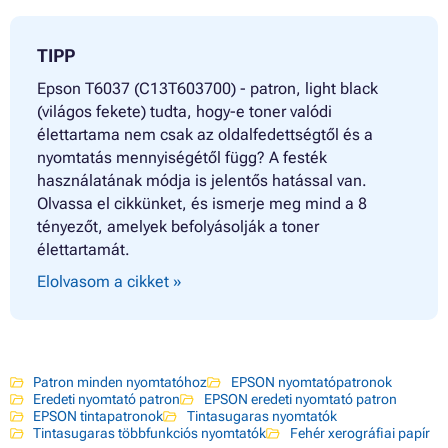
TIPP
Epson T6037 (C13T603700) - patron, light black
(világos fekete) tudta, hogy-e toner valódi
élettartama nem csak az oldalfedettségtől és a
nyomtatás mennyiségétől függ? A festék
használatának módja is jelentős hatással van.
Olvassa el cikkünket, és ismerje meg mind a 8
tényezőt, amelyek befolyásolják a toner
élettartamát.
Elolvasom a cikket »
Patron minden nyomtatóhoz
EPSON nyomtatópatronok
Eredeti nyomtató patron
EPSON eredeti nyomtató patron
EPSON tintapatronok
Tintasugaras nyomtatók
Tintasugaras többfunkciós nyomtatók
Fehér xerográfiai papír