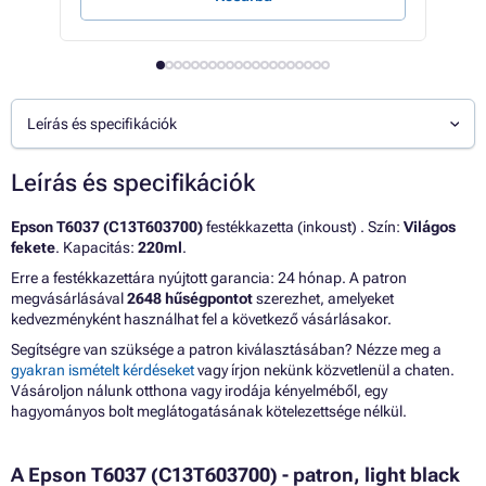
Leírás és specifikációk
Leírás és specifikációk
Epson T6037 (C13T603700)
festékkazetta (inkoust) . Szín:
Világos
fekete
. Kapacitás:
220ml
.
Erre a festékkazettára nyújtott garancia: 24 hónap. A patron
megvásárlásával
2648 hűségpontot
szerezhet, amelyeket
kedvezményként használhat fel a következő vásárlásakor.
Segítségre van szüksége a patron kiválasztásában? Nézze meg a
gyakran ismételt kérdéseket
vagy írjon nekünk közvetlenül a chaten.
Vásároljon nálunk otthona vagy irodája kényelméből, egy
hagyományos bolt meglátogatásának kötelezettsége nélkül.
A Epson T6037 (C13T603700) - patron, light black