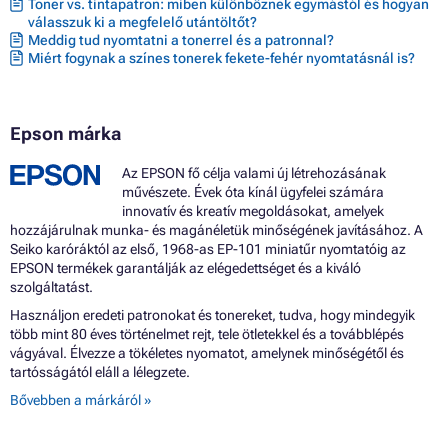
Toner vs. tintapatron: miben különböznek egymástól és hogyan
válasszuk ki a megfelelő utántöltőt?
Meddig tud nyomtatni a tonerrel és a patronnal?
Miért fogynak a színes tonerek fekete-fehér nyomtatásnál is?
Epson márka
Az EPSON fő célja valami új létrehozásának
művészete. Évek óta kínál ügyfelei számára
innovatív és kreatív megoldásokat, amelyek
hozzájárulnak munka- és magánéletük minőségének javításához. A
Seiko karóráktól az első, 1968-as EP-101 miniatűr nyomtatóig az
EPSON termékek garantálják az elégedettséget és a kiváló
szolgáltatást.
Használjon eredeti patronokat és tonereket, tudva, hogy mindegyik
több mint 80 éves történelmet rejt, tele ötletekkel és a továbblépés
vágyával. Élvezze a tökéletes nyomatot, amelynek minőségétől és
tartósságától eláll a lélegzete.
Bővebben a márkáról »