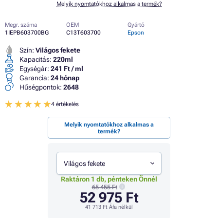
Melyik nyomtatókhoz alkalmas a termék?
Megr. száma
OEM
Gyártó
1IEPB603700BG
C13T603700
Epson
Szín:
Világos fekete
Kapacitás:
220ml
Egységár:
241 Ft / ml
Garancia:
24 hónap
Hűségpontok:
2648
4 értékelés
Melyik nyomtatókhoz alkalmas a
termék?
Világos fekete
Raktáron 1 db, pénteken Önnél
65 455 Ft
52 975 Ft
41 713 Ft
Áfa nélkül