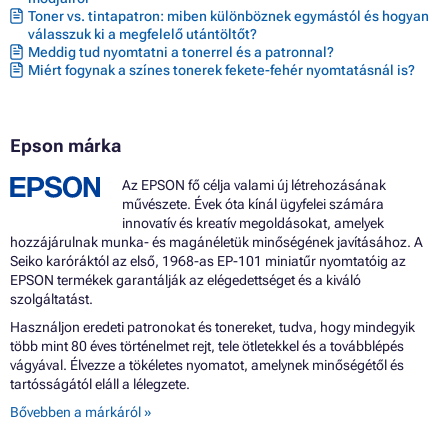
Toner vs. tintapatron: miben különböznek egymástól és hogyan
válasszuk ki a megfelelő utántöltőt?
Meddig tud nyomtatni a tonerrel és a patronnal?
Miért fogynak a színes tonerek fekete-fehér nyomtatásnál is?
Epson márka
Az EPSON fő célja valami új létrehozásának
művészete. Évek óta kínál ügyfelei számára
innovatív és kreatív megoldásokat, amelyek
hozzájárulnak munka- és magánéletük minőségének javításához. A
Seiko karóráktól az első, 1968-as EP-101 miniatűr nyomtatóig az
EPSON termékek garantálják az elégedettséget és a kiváló
szolgáltatást.
Használjon eredeti patronokat és tonereket, tudva, hogy mindegyik
több mint 80 éves történelmet rejt, tele ötletekkel és a továbblépés
vágyával. Élvezze a tökéletes nyomatot, amelynek minőségétől és
tartósságától eláll a lélegzete.
Bővebben a márkáról »