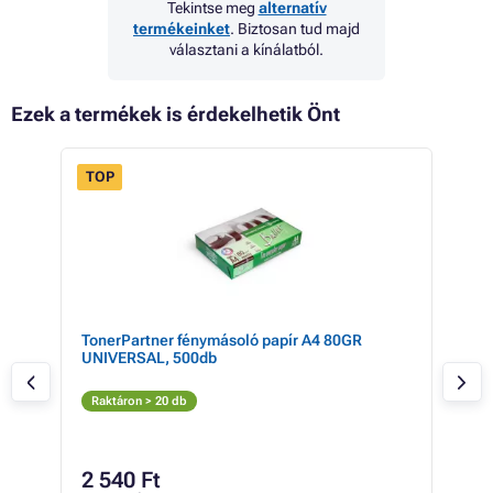
Tekintse meg
alternatív
termékeinket
. Biztosan tud majd
választani a kínálatból.
Ezek a termékek is érdekelhetik Önt
TOP
 18%
TonerPartner fénymásoló papír A4 80GR
Eps
UNIVERSAL, 500db
(sá
S
Raktáron > 20 db
Rak
65 4
50
2 540 Ft
39 7