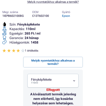
Melyik nyomtatókhoz alkalmas a termék?
Megr. száma
OEM
Gyártó
1IEPB602100BG
C13T602100
Epson
Szín:
Fényképfekete
Kapacitás:
110ml
Egységár:
265 Ft / ml
Garancia:
24 hónap
Hűségpontok:
1458
1 értékelés
Melyik nyomtatókhoz alkalmas a
termék?
Fényképfekete
110ml
Elfogyott
A kiválasztott termék jelenleg
nem elérhető, így kosárba
helyezése sem lehetséges.