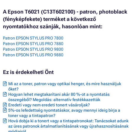
A Epson T6021 (C13T602100) - patron, photoblack
(fényképfekete) terméket a következő
nyomtatókhoz szánják, hasonlóan mint:
Patron EPSON STYLUS PRO 7800
Patron EPSON STYLUS PRO 7880
Patron EPSON STYLUS PRO 9800
Patron EPSON STYLUS PRO 9880
Ez is érdekelheti Önt
Mi az a toner, patron vagy optikai henger, és mire használjuk
őket?
Hogyan lehet megtakarítani akár 80 %-ot a nyomtatás
összegéből? Megoldás: alternatív festékkazetták
Eredeti vagy nem eredeti tonert vásároljak?
5%-os lefedettség nyomtatáskor, avagy mennyi ideig bírja a
toner vagy a tintapatron?
Hová dobja ki a tonert vagy a tintapatronokat: Tanácsokat adunk
az üres patronok ártalmatlanításának vagy újrahasznosításának
módjairól