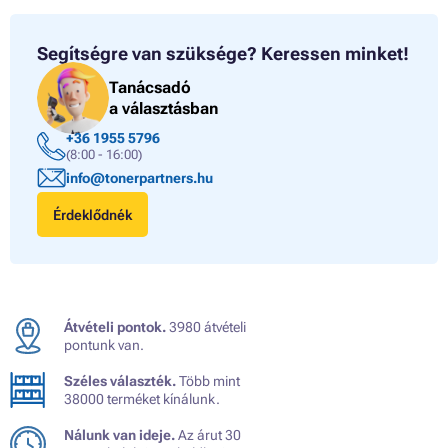
Segítségre van szüksége?
Keressen minket!
Tanácsadó
a választásban
+36 1955 5796
(8:00 - 16:00)
info@tonerpartners.hu
Érdeklődnék
Átvételi pontok.
3980 átvételi
pontunk van.
Széles választék.
Több mint
38000 terméket kínálunk.
Nálunk van ideje.
Az árut 30