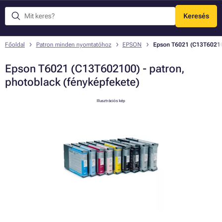
Keresés
Menü
Főoldal
Patron minden nyomtatóhoz
EPSON
Epson T6021 (C13T602100
Epson T6021 (C13T602100) - patron,
photoblack (fényképfekete)
Illusztrációs kép