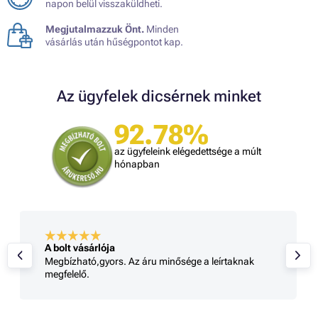
napon belül visszaküldheti.
Megjutalmazzuk Önt.
Minden
vásárlás után hűségpontot kap.
Az ügyfelek dicsérnek minket
92.78%
az ügyfeleink elégedettsége a múlt
hónapban
A bolt vásárlója
Megbízható,gyors. Az áru minősége a leírtaknak
megfelelő.