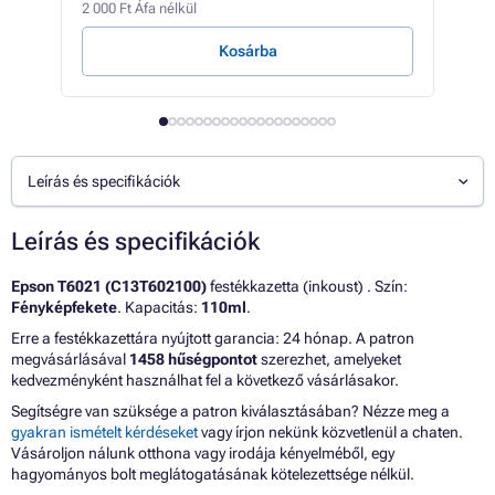
2 000 Ft Áfa nélkül
230 F
Kosárba
Leírás és specifikációk
Leírás és specifikációk
Epson T6021 (C13T602100)
festékkazetta (inkoust) . Szín:
Fényképfekete
. Kapacitás:
110ml
.
Erre a festékkazettára nyújtott garancia: 24 hónap. A patron
megvásárlásával
1458 hűségpontot
szerezhet, amelyeket
kedvezményként használhat fel a következő vásárlásakor.
Segítségre van szüksége a patron kiválasztásában? Nézze meg a
gyakran ismételt kérdéseket
vagy írjon nekünk közvetlenül a chaten.
Vásároljon nálunk otthona vagy irodája kényelméből, egy
hagyományos bolt meglátogatásának kötelezettsége nélkül.