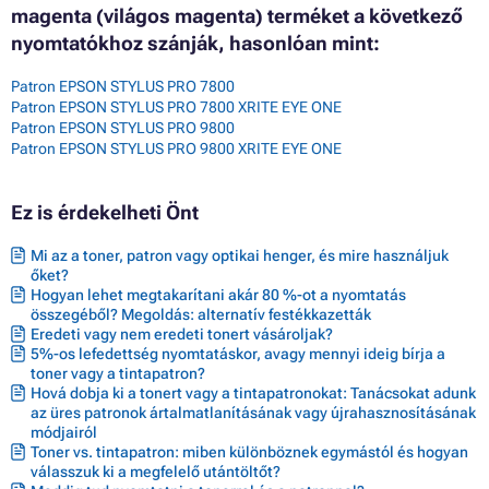
magenta (világos magenta) terméket a következő
nyomtatókhoz szánják, hasonlóan mint:
Patron EPSON STYLUS PRO 7800
Patron EPSON STYLUS PRO 7800 XRITE EYE ONE
Patron EPSON STYLUS PRO 9800
Patron EPSON STYLUS PRO 9800 XRITE EYE ONE
Ez is érdekelheti Önt
Mi az a toner, patron vagy optikai henger, és mire használjuk
őket?
Hogyan lehet megtakarítani akár 80 %-ot a nyomtatás
összegéből? Megoldás: alternatív festékkazetták
Eredeti vagy nem eredeti tonert vásároljak?
5%-os lefedettség nyomtatáskor, avagy mennyi ideig bírja a
toner vagy a tintapatron?
Hová dobja ki a tonert vagy a tintapatronokat: Tanácsokat adunk
az üres patronok ártalmatlanításának vagy újrahasznosításának
módjairól
Toner vs. tintapatron: miben különböznek egymástól és hogyan
válasszuk ki a megfelelő utántöltőt?