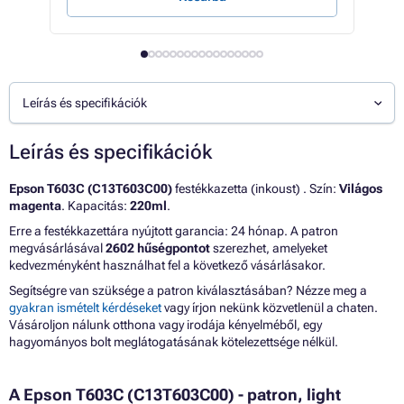
Leírás és specifikációk
Leírás és specifikációk
Epson T603C (C13T603C00)
festékkazetta (inkoust) . Szín:
Világos
magenta
. Kapacitás:
220ml
.
Erre a festékkazettára nyújtott garancia: 24 hónap. A patron
megvásárlásával
2602 hűségpontot
szerezhet, amelyeket
kedvezményként használhat fel a következő vásárlásakor.
Segítségre van szüksége a patron kiválasztásában? Nézze meg a
gyakran ismételt kérdéseket
vagy írjon nekünk közvetlenül a chaten.
Vásároljon nálunk otthona vagy irodája kényelméből, egy
hagyományos bolt meglátogatásának kötelezettsége nélkül.
A Epson T603C (C13T603C00) - patron, light