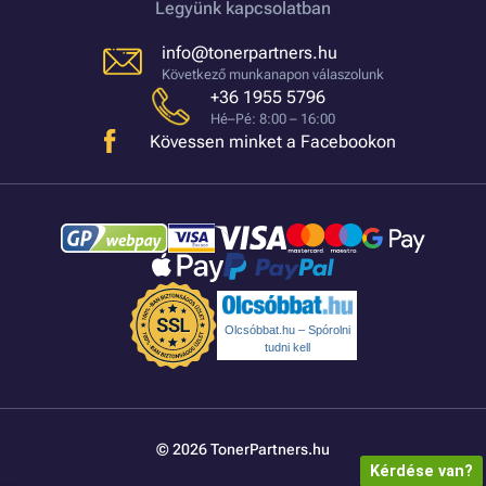
Legyünk kapcsolatban
info@tonerpartners.hu
Következő munkanapon válaszolunk
+36 1955 5796
Hé–Pé: 8:00 – 16:00
Kövessen minket a Facebookon
Olcsóbbat.hu – Spórolni
tudni kell
© 2026 TonerPartners.hu
Kérdése van?