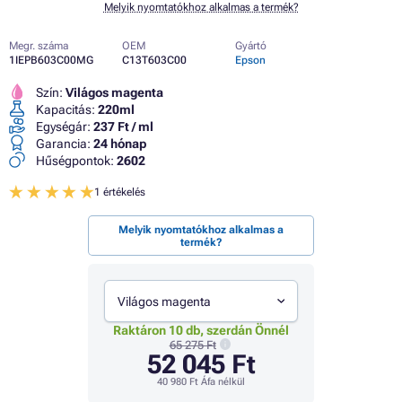
Melyik nyomtatókhoz alkalmas a termék?
Megr. száma
OEM
Gyártó
1IEPB603C00MG
C13T603C00
Epson
Szín:
Világos magenta
Kapacitás:
220ml
Egységár:
237 Ft / ml
Garancia:
24 hónap
Hűségpontok:
2602
1 értékelés
Melyik nyomtatókhoz alkalmas a
termék?
Világos magenta
Raktáron 10 db, szerdán Önnél
65 275 Ft
52 045 Ft
40 980 Ft
Áfa nélkül