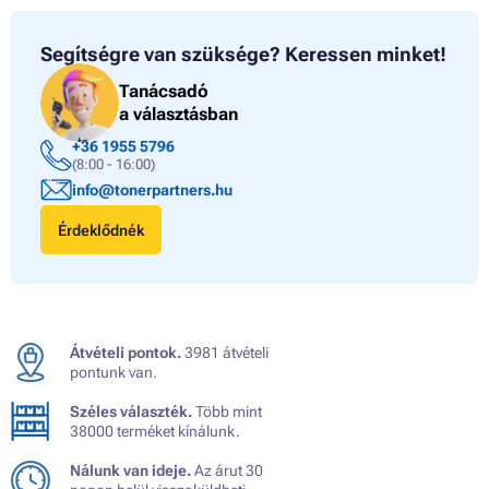
Segítségre van szüksége?
Keressen minket!
Tanácsadó
a választásban
+36 1955 5796
(8:00 - 16:00)
info@tonerpartners.hu
Érdeklődnék
Átvételi pontok.
3981 átvételi
pontunk van.
Széles választék.
Több mint
38000 terméket kínálunk.
Nálunk van ideje.
Az árut 30