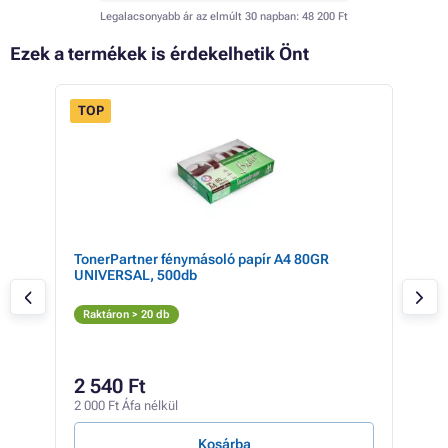
Legalacsonyabb ár az elmúlt 30 napban:
48 200 Ft
Ezek a termékek is érdekelhetik Önt
TOP
 23%
ight
TonerPartner fénymásoló papír A4 80GR
Eps
UNIVERSAL, 500db
(sá
S
Raktáron > 20 db
Rak
65 2
50
2 540 Ft
39 6
2 000 Ft Áfa nélkül
229 F
Kosárba