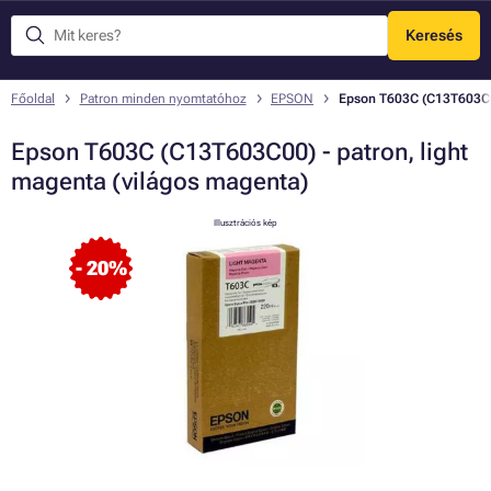
Keresés
Menü
Főoldal
Patron minden nyomtatóhoz
EPSON
Epson T603C (C13T603C00
Epson T603C (C13T603C00) - patron, light
magenta (világos magenta)
Illusztrációs kép
- 20%