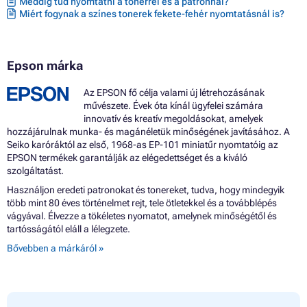
Meddig tud nyomtatni a tonerrel és a patronnal?
Miért fogynak a színes tonerek fekete-fehér nyomtatásnál is?
Epson márka
Az EPSON fő célja valami új létrehozásának
művészete. Évek óta kínál ügyfelei számára
innovatív és kreatív megoldásokat, amelyek
hozzájárulnak munka- és magánéletük minőségének javításához. A
Seiko karóráktól az első, 1968-as EP-101 miniatűr nyomtatóig az
EPSON termékek garantálják az elégedettséget és a kiváló
szolgáltatást.
Használjon eredeti patronokat és tonereket, tudva, hogy mindegyik
több mint 80 éves történelmet rejt, tele ötletekkel és a továbblépés
vágyával. Élvezze a tökéletes nyomatot, amelynek minőségétől és
tartósságától eláll a lélegzete.
Bővebben a márkáról »