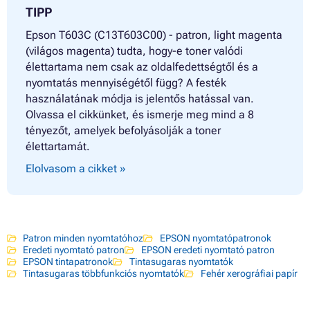
TIPP
Epson T603C (C13T603C00) - patron, light magenta
(világos magenta) tudta, hogy-e toner valódi
élettartama nem csak az oldalfedettségtől és a
nyomtatás mennyiségétől függ? A festék
használatának módja is jelentős hatással van.
Olvassa el cikkünket, és ismerje meg mind a 8
tényezőt, amelyek befolyásolják a toner
élettartamát.
Elolvasom a cikket »
Patron minden nyomtatóhoz
EPSON nyomtatópatronok
Eredeti nyomtató patron
EPSON eredeti nyomtató patron
EPSON tintapatronok
Tintasugaras nyomtatók
Tintasugaras többfunkciós nyomtatók
Fehér xerográfiai papír