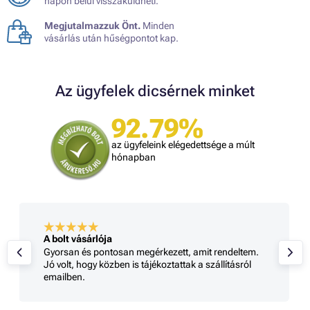
napon belül visszaküldheti.
Megjutalmazzuk Önt.
Minden
vásárlás után hűségpontot kap.
Az ügyfelek dicsérnek minket
92.79%
az ügyfeleink elégedettsége a múlt
hónapban
A bolt vásárlója
Gyorsan és pontosan megérkezett, amit rendeltem.
Jó volt, hogy közben is tájékoztattak a szállításról
emailben.