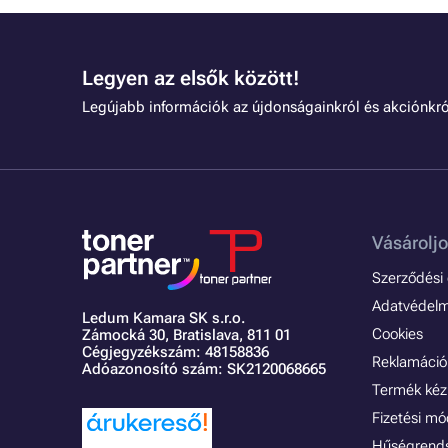
Legyen az elsők között!
Legújabb információk az újdonságainkról és akciónkró
Vásároljo
Szerződési é
Adatvédelmi
Ledum Kamara SK s.r.o.
Cookies
Zámocká 30,
Bratislava, 811 01
Cégjegyzékszám: 48158836
Reklamáció 
Adóazonosító szám: SK2120068665
Termék kéz
Fizetési m
Hűségrend