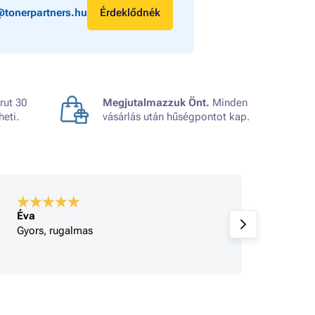
@tonerpartners.hu
Érdeklődnék
rut 30
Megjutalmazzuk Önt.
Minden
heti.
vásárlás után hűségpontot kap.
Éva
A bolt
Gyors, rugalmas
Korrek