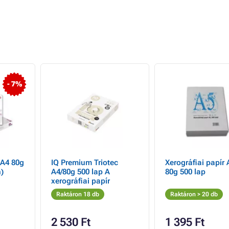
- 7%
 A4 80g
IQ Premium Triotec
Xerográfiai papír 
)
A4/80g 500 lap A
80g 500 lap
xerográfiai papír
Raktáron 18 db
Raktáron > 20 db
2 530 Ft
1 395 Ft