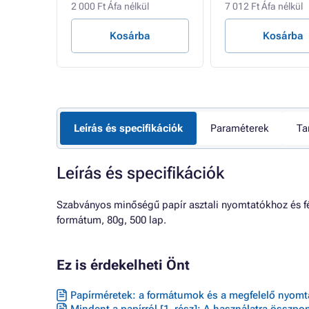
2 000 Ft Áfa nélkül
7 012 Ft Áfa nélkül
Kosárba
Kosárba
Leírás és specifikációk
Paraméterek
Ta
Leírás és specifikációk
Szabványos minőségű papír asztali nyomtatókhoz és f
formátum, 80g, 500 lap.
Ez is érdekelheti Önt
Papírméretek: a formátumok és a megfelelő nyomta