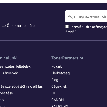
l az Ön e-mail címére
Hozzájárulok a szémelye
alapján.
n nálunk!
TonerPartners.hu
s fizetési feltételek
Rólunk
 irányelvek
Elérhetőség
Blog
és szerződéstől való elállás
Cégeknek
besítése
HP
ódok
CANON
szer
SAMSUNG