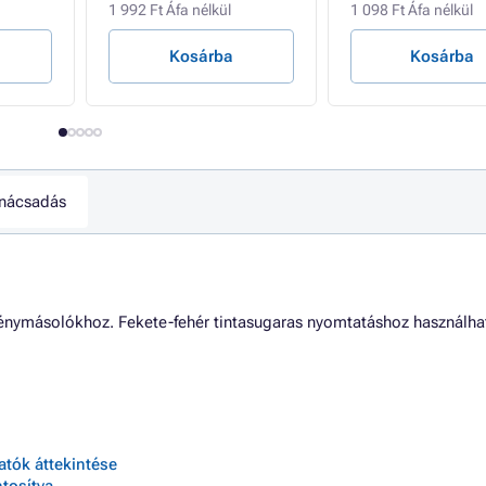
1 992 Ft Áfa nélkül
1 098 Ft Áfa nélkül
Kosárba
Kosárba
nácsadás
énymásolókhoz. Fekete-fehér tintasugaras nyomtatáshoz használha
tók áttekintése