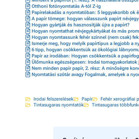
Mindent a papírról [1. rész]: A használatra összpo
Otthoni fotónyomtatás A-tól Z-ig
Papírelakadás a nyomtatóban: 5 leggyakoribb ok 
A papír tömege: hogyan válasszunk papírt névjeg
Hogyan gyártják és hasznosítják újra a papírt?
Hogyan nyomtathat névjegykártyákat és más prom
Hogyan nyomtassunk fehér színnel (nem csak) feke
Ismerje meg, hogy melyik papírtípus a legjobb a 
6 tipp, hogyan csökkentsük az ökológiai lábnyom
Papír az irodában: Hogyan csökkentsük a papírfog
Ülőmunka egészségesen: Irodai tornagyakorlatok 
Nem minden papír papír, 2. rész: A minőségre kon
Nyomtatási szótár avagy Fogalmak, amelyek a nyom
Irodai felszerelések
Papír
Fehér xerográfiai 
Tintasugaras nyomtatók
Tintasugaras többfun