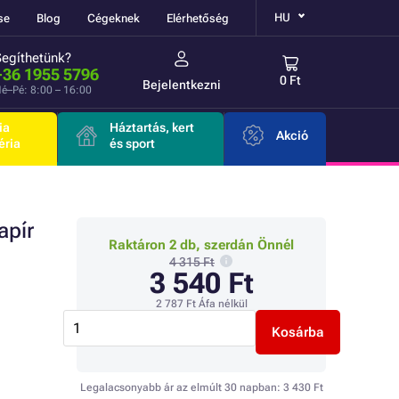
HU
se
Blog
Cégeknek
Elérhetőség
Segíthetünk?
+36 1955 5796
0 Ft
Bejelentkezni
é–Pé: 8:00 – 16:00
ia
Háztartás, kert
Akció
éria
és sport
apír
Raktáron 2 db, szerdán Önnél
4 315 Ft
3 540 Ft
2 787 Ft
Áfa nélkül
Kosárba
Legalacsonyabb ár az elmúlt 30 napban:
3 430 Ft