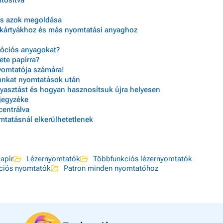
ntosítva
és azok megoldása
ykártyákhoz és más nyomtatási anyaghoz
óciós anyagokat?
te papírra?
nyomtatója számára!
unkat nyomtatások után
yasztást és hogyan hasznosítsuk újra helyesen
jegyzéke
centrálva
tatásnál elkerülhetetlenek
papír
Lézernyomtatók
Többfunkciós lézernyomtatók
kciós nyomtatók
Patron minden nyomtatóhoz