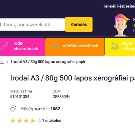
Termék kézbesíté
Keresés
H
Irodai
Higién
Védőfelszerelések
felszerelések
+ Drog
pír
Irodai A3 / 80g 500 lapos xerográfiai papír
Irodai A3 / 80g 500 lapos xerográfiai p
Megr. száma
OEM
510101334
OFF380/N
Hűségpontok:
1062
1 értékelés