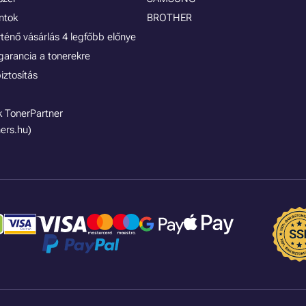
ontok
BROTHER
rténő vásárlás 4 legfőbb előnye
garancia a tonerekre
iztosítás
 TonerPartner
ers.hu)