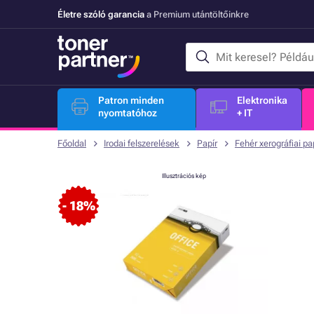
Életre szóló garancia
a Premium utántöltőinkre
Patron minden
Elektronika
nyomtatóhoz
+ IT
Főoldal
Irodai felszerelések
Papír
Fehér xerográfiai pa
Illusztrációs kép
- 18%