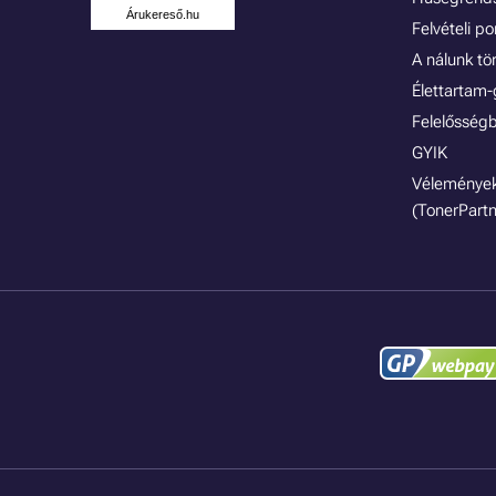
Árukereső.hu
Felvételi p
A nálunk tö
Élettartam-
Felelősségb
GYIK
Vélemények
(TonerPartn