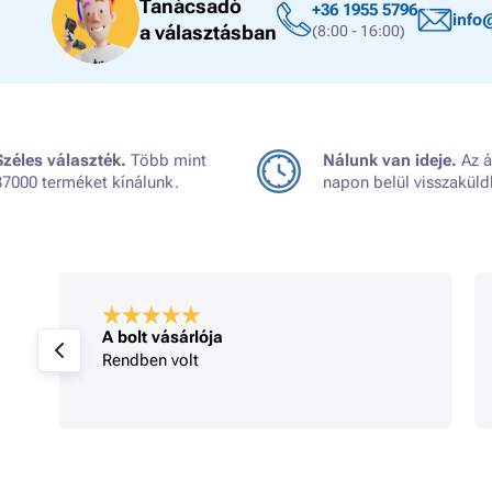
Tanácsadó
+36 1955 5796
info
a választásban
(8:00 - 16:00)
Széles választék.
Több mint
Nálunk van ideje.
Az á
37000 terméket kínálunk.
napon belül visszaküld
A bolt vásárlója
Rendben volt