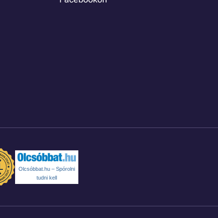
Olcsóbbat.hu – Spórolni
tudni kell