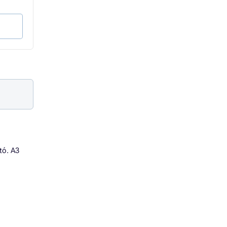
2 638 Ft Áfa nélkül
1 051 Ft Áfa nélkül
Kosárba
Kosárba
tó. A3