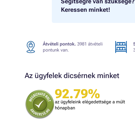
Segítségre van szüksége?
Keressen minket!
Átvételi pontok.
3981 átvételi
pontunk van.
Az ügyfelek dicsérnek minket
92.79%
A bolt vásárlója
Minden úgy történt ahogyan ígérték.
az ügyfeleink elégedettsége a múlt
gy kéne minden kereskedőnek dolgozni.
hónapban