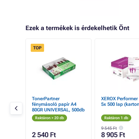
Ezek a termékek is érdekelhetik Önt
TOP
TonerPartner
XEROX Performer
fénymásoló papír A4
5x 500 lap (karton
80GR UNIVERSAL, 500db
Raktáron > 20 db
Raktáron 1 db
9 545 Ft
2 540 Ft
8 905 Ft