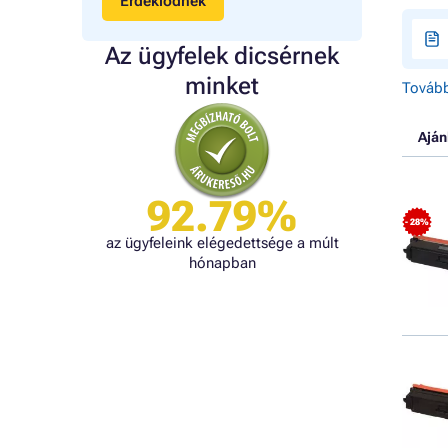
Érdeklődnék
Az ügyfelek dicsérnek
minket
Tovább
Aján
92.79%
- 28%
az ügyfeleink elégedettsége a múlt
hónapban