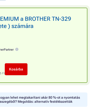
PREMIUM a BROTHER TN-329
ete ) számára
nerPartner
Kosárba
5 Ft
ogyan lehet megtakarítani akár 80 %-ot a nyomtatás
sszegéből? Megoldás: alternatív festékkazetták