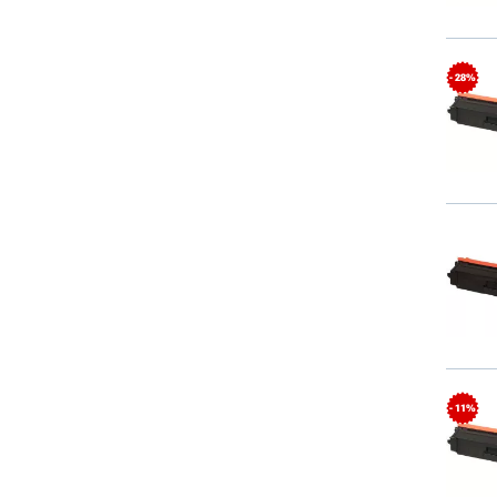
- 28%
- 11%