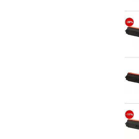
- 28%
- 11%