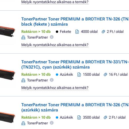
Melyik nyomtatókhoz alkalmas a termék?
TonerPartner Toner PREMIUM a BROTHER TN-326 (TN
black (fekete ) számára
Raktáron > 10 db
Fekete
4000 oldal
2 Ft / oldal
TonerPartner
Melyik nyomtatókhoz alkalmas a termék?
TonerPartner Toner PREMIUM a BROTHER TN-331/TN-
(TN321C), cyan (azúrkék) számára
Raktáron > 10 db
Azúrkék
1500 oldal
16 Ft / oldal
TonerPartner
Melyik nyomtatókhoz alkalmas a termék?
TonerPartner Toner PREMIUM a BROTHER TN-326 (TN
(azúrkék) számára
Raktáron > 10 db
Azúrkék
3500 oldal
2 Ft / oldal
TonerPartner