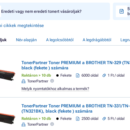
5
Eredeti vagy nem eredeti tonert vásároljak?
b
i cikkek megtekintése
ljuk
Név alapján
A legolcsóbbtól
A legdrágábbtól
Legn
TonerPartner Toner PREMIUM a BROTHER TN-329 (TN
black (fekete ) számára
Raktáron > 10 db
Fekete
6000 oldal
1 Ft / oldal
TonerPartner
Melyik nyomtatókhoz alkalmas a termék?
TonerPartner Toner PREMIUM a BROTHER TN-331/TN-
(TN321BK), black (fekete ) számára
Raktáron > 10 db
Fekete
2500 oldal
5 Ft / oldal
TonerPartner