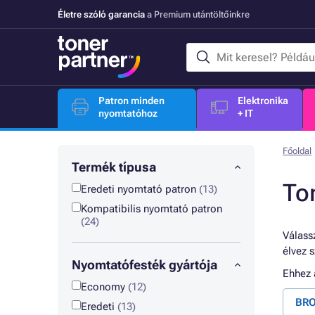
Életre szóló garancia
a Premium utántöltőinkre
Patron minden
Elektronika
nyomtatóhoz
+ IT
Főoldal
Termék típusa
To
Eredeti nyomtató patron
(13)
Kompatibilis nyomtató patron
(24)
Válassz
élvez 
Nyomtatófesték gyártója
Ehhez
Economy
(12)
BRO
Eredeti
(13)