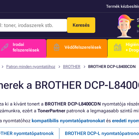
Termék kézbesíté
Keresés
H
Irodai
Higién
Védőfelszerelések
felszerelések
+ Drog
Patron minden nyomtatóhoz
BROTHER
BROTHER DCP-L8400CDN
nerek a BROTHER DCP-L840
a ki a kívánt tonert a
BROTHER DCP-L8400CDN
nyomtatója részér
számunkra, ezért a
TonerPartner
patronok a legmagasabb szintű mi
 a nyomtatóhoz
kompatibilis nyomtatópatronokat
és
eredeti nyo
THER nyomtatópatronok
BROTHER DCP-L nyomtatópatrono