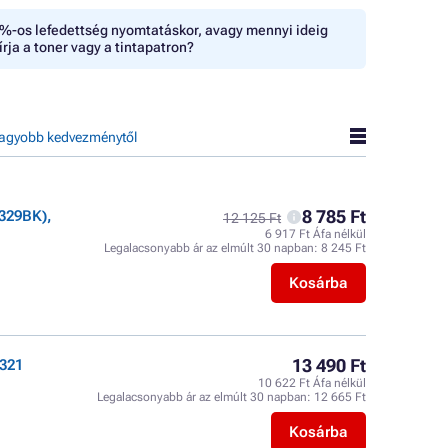
%-os lefedettség nyomtatáskor, avagy mennyi ideig
írja a toner vagy a tintapatron?
agyobb kedvezménytől
8 785 Ft
329BK),
12 125 Ft
6 917 Ft Áfa nélkül
Legalacsonyabb ár az elmúlt 30 napban:
8 245 Ft
Kosárba
13 490 Ft
321
10 622 Ft Áfa nélkül
Legalacsonyabb ár az elmúlt 30 napban:
12 665 Ft
Kosárba