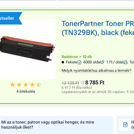
tseller
TonerPartner Toner 
(TN329BK), black (fek
Raktáron > 10 db
Fekete
6000 oldal
1 Ft / oldal
To
Melyik nyomtatókhoz alkalmas a termék?
8 785 Ft
12 125 Ft
6 917 Ft Áfa nélkül
4 értékelés
Legalacsonyabb ár az elmúlt 30 napban:
8 24
Mi az a toner, patron vagy optikai henger, és mire
H
használjuk őket?
ö