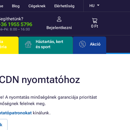
HU
se
Blog
Cégeknek
Elérhetőség
Segíthetünk?
+36 1955 5796
0 Ft
Bejelentkezni
é–Pé: 8:00 – 16:00
ia
Háztartás, kert
Akció
éria
és sport
0CDN nyomtatóhoz
e! A nyomtatás minőségének garanciája prioritást
nőségnek felelnek meg.
mtatópatronokat
kínálunk.
k