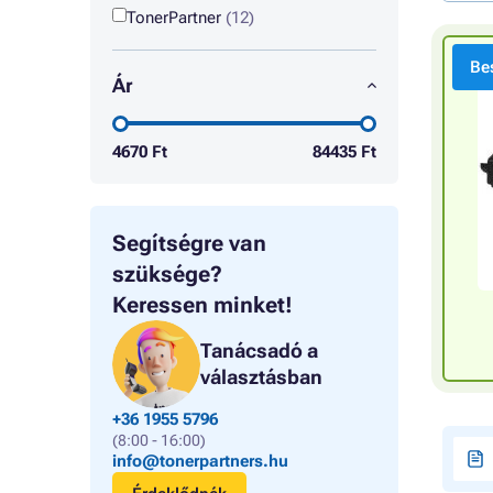
TonerPartner
(12)
Bes
Ár
4670
Ft
84435
Ft
Segítségre van
szüksége?
Keressen minket!
Tanácsadó a
választásban
+36 1955 5796
(8:00 - 16:00)
info@tonerpartners.hu