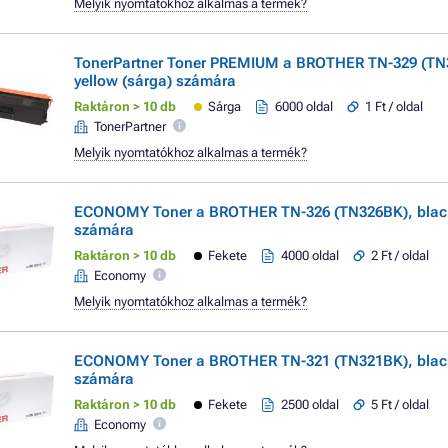
Melyik nyomtatókhoz alkalmas a termék?
TonerPartner Toner PREMIUM a BROTHER TN-329 (TN
yellow (sárga) számára
Raktáron > 10 db
Sárga
6000 oldal
1 Ft / oldal
TonerPartner
Melyik nyomtatókhoz alkalmas a termék?
ECONOMY Toner a BROTHER TN-326 (TN326BK), black 
számára
Raktáron > 10 db
Fekete
4000 oldal
2 Ft / oldal
Economy
Melyik nyomtatókhoz alkalmas a termék?
ECONOMY Toner a BROTHER TN-321 (TN321BK), black 
számára
Raktáron > 10 db
Fekete
2500 oldal
5 Ft / oldal
Economy