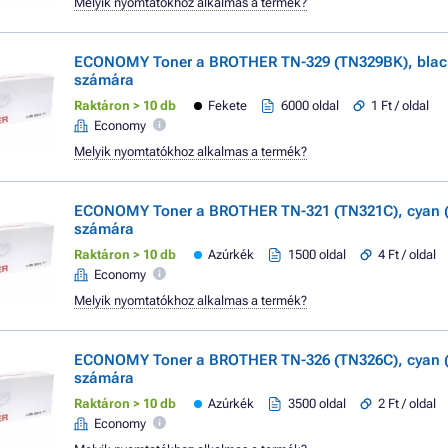
Melyik nyomtatókhoz alkalmas a termék?
ECONOMY Toner a BROTHER TN-329 (TN329BK), black 
számára
Raktáron > 10 db
Fekete
6000 oldal
1 Ft / oldal
Economy
Melyik nyomtatókhoz alkalmas a termék?
ECONOMY Toner a BROTHER TN-321 (TN321C), cyan (
számára
Raktáron > 10 db
Azúrkék
1500 oldal
4 Ft / oldal
Economy
Melyik nyomtatókhoz alkalmas a termék?
ECONOMY Toner a BROTHER TN-326 (TN326C), cyan (
számára
Raktáron > 10 db
Azúrkék
3500 oldal
2 Ft / oldal
Economy