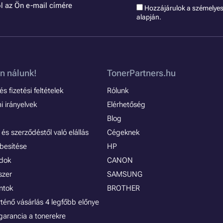
l az Ön e-mail címére
Hozzájárulok a szémelye
alapján.
n nálunk!
TonerPartners.hu
s fizetési feltételek
Rólunk
 irányelvek
Elérhetőség
Blog
és szerződéstől való elállás
Cégeknek
besítése
HP
ódok
CANON
szer
SAMSUNG
ontok
BROTHER
rténő vásárlás 4 legfőbb előnye
garancia a tonerekre