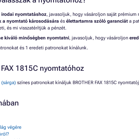
t válasszak a nyomtatóhoz?
 irodai nyomtatáshoz
, javasoljuk, hogy vásároljon saját prémium
nk a nyomtató károsodására
és
élettartamra szóló garanciát
a pat
, és mi visszatérítjük a pénzét.
ne kiváló minőségben nyomtatni
, javasoljuk, hogy vásároljon
ered
onokat és 1 eredeti patronokat kínálunk.
R FAX 1815C nyomtatóhoz
 (sárga)
színes patronokat kínáljuk BROTHER FAX 1815C nyomtatój
mában
ilág végére
ról?