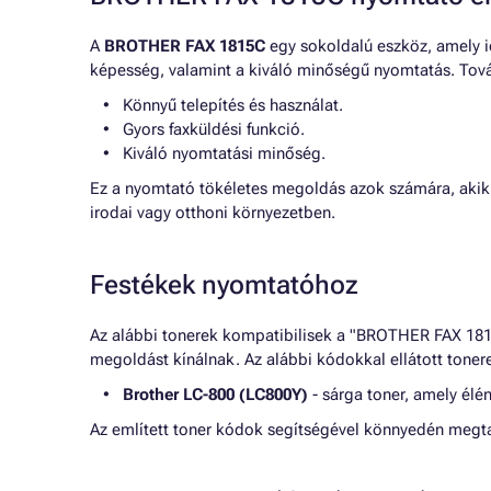
A
BROTHER FAX 1815C
egy sokoldalú eszköz, amely id
képesség, valamint a kiváló minőségű nyomtatás. Tov
Könnyű telepítés és használat.
Gyors faxküldési funkció.
Kiváló nyomtatási minőség.
Ez a nyomtató tökéletes megoldás azok számára, akik
irodai vagy otthoni környezetben.
Festékek nyomtatóhoz
Az alábbi tonerek kompatibilisek a "BROTHER FAX 181
megoldást kínálnak. Az alábbi kódokkal ellátott toner
Brother LC-800 (LC800Y)
- sárga toner, amely élé
Az említett toner kódok segítségével könnyedén megta