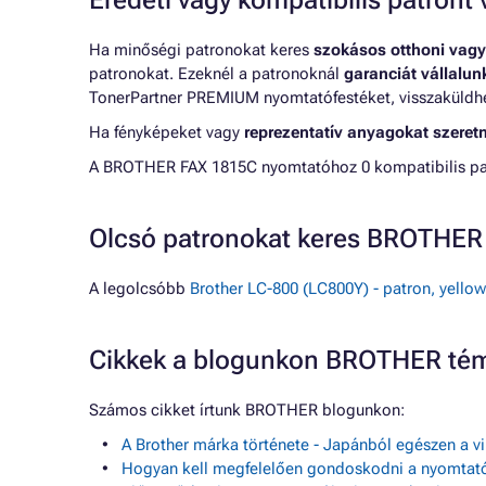
Eredeti vagy kompatibilis patron
Ha minőségi patronokat keres
szokásos otthoni vagy
patronokat. Ezeknél a patronoknál
garanciát vállalu
TonerPartner PREMIUM nyomtatófestéket, visszaküldheti
Ha fényképeket vagy
reprezentatív anyagokat szeret
A BROTHER FAX 1815C nyomtatóhoz 0 kompatibilis patr
Olcsó patronokat keres BROTHE
A legolcsóbb
Brother LC-800 (LC800Y) - patron, yellow
Cikkek a blogunkon BROTHER té
Számos cikket írtunk BROTHER blogunkon:
A Brother márka története - Japánból egészen a v
Hogyan kell megfelelően gondoskodni a nyomtató