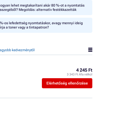
ogyan lehet megtakarítani akár 80 %-ot a nyomtatás
sszegéből? Megoldás: alternatív festékkazetták
%-os lefedettség nyomtatáskor, avagy mennyi ideig
írja a toner vagy a tintapatron?
agyobb kedvezménytől
4 245 Ft
3 343 Ft Áfa nélkül
Elérhetőség ellenőrzése