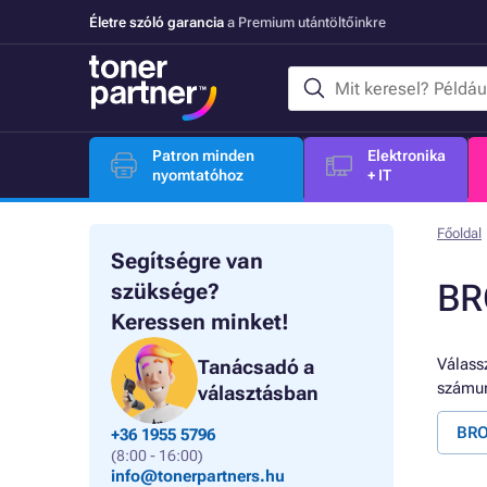
Életre szóló garancia
a Premium utántöltőinkre
Patron minden
Elektronika
nyomtatóhoz
+ IT
Főoldal
Segítségre van
BR
szüksége?
Keressen minket!
Válassz
Tanácsadó a
számun
választásban
BRO
+36 1955 5796
(8:00 - 16:00)
info@tonerpartners.hu