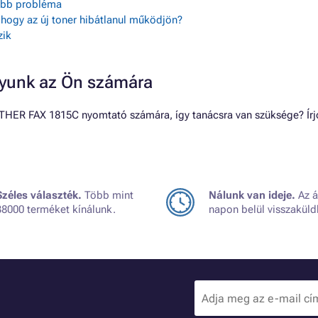
sebb probléma
, hogy az új toner hibátlanul működjön?
zik
gyunk az Ön számára
THER FAX 1815C nyomtató számára, így tanácsra van szüksége? Írj
Széles választék.
Több mint
Nálunk van ideje.
Az á
38000 terméket kínálunk.
napon belül visszaküld