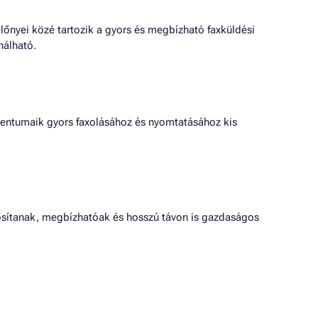
előnyei közé tartozik a gyors és megbízható faxküldési
nálható.
entumaik gyors faxolásához és nyomtatásához kis
osítanak, megbízhatóak és hosszú távon is gazdaságos