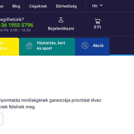
HU
se
Blog
Cégeknek
Elérhetőség
Segíthetünk?
+36 1955 5796
0 Ft
Bejelentkezni
é–Pé: 8:00 – 16:00
ia
Háztartás, kert
Akció
éria
és sport
nyomtatás minőségének garanciája prioritást élvez
nek felelnek meg.