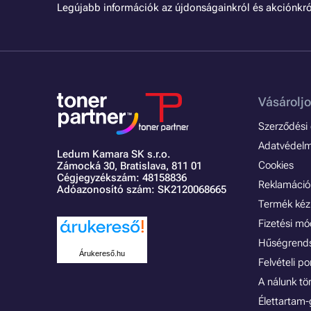
Legújabb információk az újdonságainkról és akciónkró
Vásároljo
Szerződési é
Adatvédelmi
Ledum Kamara SK s.r.o.
Cookies
Zámocká 30,
Bratislava, 811 01
Cégjegyzékszám: 48158836
Reklamáció 
Adóazonosító szám: SK2120068665
Termék kéz
Fizetési m
Hűségrend
Árukereső.hu
Felvételi p
A nálunk tö
Élettartam-