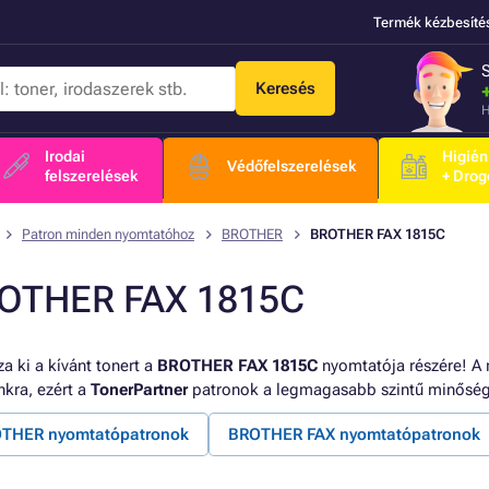
Termék kézbesíté
Keresés
H
Irodai
Higién
Védőfelszerelések
felszerelések
+ Drog
Patron minden nyomtatóhoz
BROTHER
BROTHER FAX 1815C
OTHER FAX 1815C
a ki a kívánt tonert a
BROTHER FAX 1815C
nyomtatója részére! A 
kra, ezért a
TonerPartner
patronok a legmagasabb szintű minőség
THER nyomtatópatronok
BROTHER FAX nyomtatópatronok