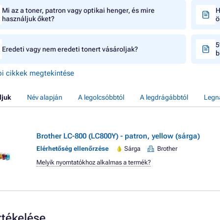
Mi az a toner, patron vagy optikai henger, és mire
H
használjuk őket?
ö
5
Eredeti vagy nem eredeti tonert vásároljak?
b
i cikkek megtekintése
ljuk
Név alapján
A legolcsóbbtól
A legdrágábbtól
Legn
Brother LC-800 (LC800Y) - patron, yellow (sárga)
Elérhetőség ellenőrzése
Sárga
Brother
Melyik nyomtatókhoz alkalmas a termék?
tékelése