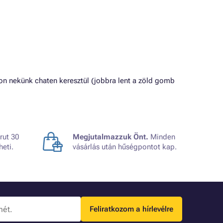
on nekünk chaten keresztül (jobbra lent a zöld gomb
rut 30
Megjutalmazzuk Önt.
Minden
heti.
vásárlás után hűségpontot kap.
Feliratkozom a hírlevélre