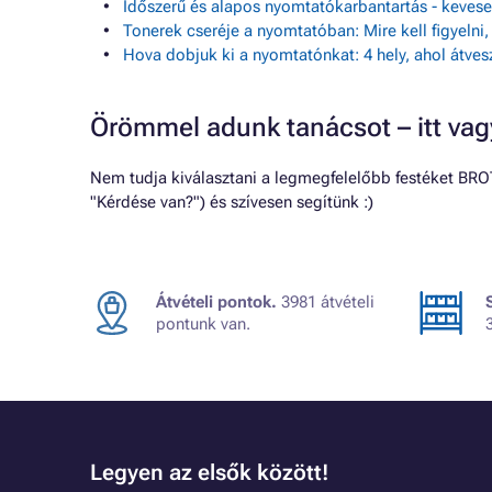
Időszerű és alapos nyomtatókarbantartás - keve
Tonerek cseréje a nyomtatóban: Mire kell figyelni
Hova dobjuk ki a nyomtatónkat: 4 hely, ahol átves
Örömmel adunk tanácsot – itt va
Nem tudja kiválasztani a legmegfelelőbb festéket BRO
"Kérdése van?") és szívesen segítünk :)
Átvételi pontok.
3981 átvételi
pontunk van.
Legyen az elsők között!