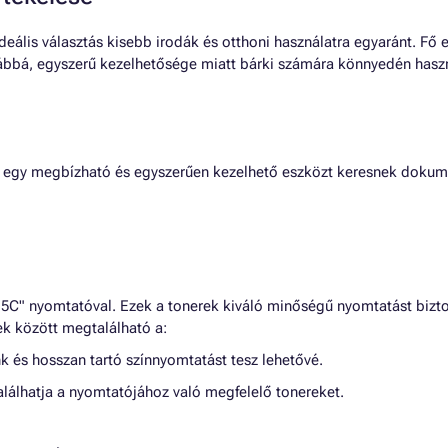
eális választás kisebb irodák és otthoni használatra egyaránt. Fő 
ábbá, egyszerű kezelhetősége miatt bárki számára könnyedén hasz
 egy megbízható és egyszerűen kezelhető eszközt keresnek dokum
5C" nyomtatóval. Ezek a tonerek kiváló minőségű nyomtatást bizt
ek között megtalálható a:
nk és hosszan tartó színnyomtatást tesz lehetővé.
lálhatja a nyomtatójához való megfelelő tonereket.