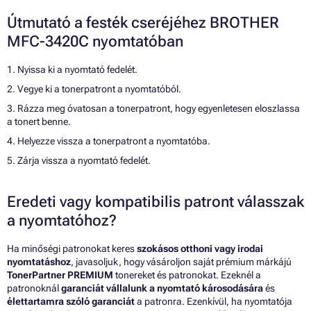
Útmutató a festék cseréjéhez BROTHER
MFC-3420C nyomtatóban
1. Nyissa ki a nyomtató fedelét.
2. Vegye ki a tonerpatront a nyomtatóból.
3. Rázza meg óvatosan a tonerpatront, hogy egyenletesen eloszlassa
a tonert benne.
4. Helyezze vissza a tonerpatront a nyomtatóba.
5. Zárja vissza a nyomtató fedelét.
Eredeti vagy kompatibilis patront válasszak
a nyomtatóhoz?
Ha minőségi patronokat keres
szokásos otthoni vagy irodai
nyomtatáshoz
, javasoljuk, hogy vásároljon saját prémium márkájú
TonerPartner PREMIUM
tonereket és patronokat. Ezeknél a
patronoknál
garanciát vállalunk a nyomtató károsodására
és
élettartamra szóló garanciát
a patronra. Ezenkívül, ha nyomtatója