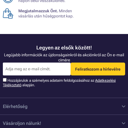
napon belül visszaküldheti.
Megjutalmazzuk Önt.
Minden
vásárlás után hűségpontot kap.
Legyen az elsők között!
Legújabb információk az újdonságainkról és akciónkról az Ön e-mail
címére
Feliratkozom a hírlevélre
Hozzájárulok a szémelyes adataim feldolgozásához az
Adatkezelési
Tájékoztató
alapján.
Elérhetőség
Vásároljon nálunk!