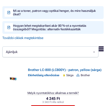
Mi az a toner, patron vagy optikai henger, és mire használjuk
őket?
Hogyan lehet megtakarítani akár 80 %-ot a nyomtatás
összegéből? Megoldás: alternatív festékkazetták
További cikkek megtekintése
Ajánljuk
Brother LC-800 (LC800Y) - patron, yellow (sárga)
Elérhetőség ellenőrzése
Sárga
Brother
Melyik nyomtatókhoz alkalmas a termék?
4 245 Ft
3 343 Ft Áfa nélkül