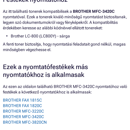
Az itt található tonerek kompatibilisek a
BROTHER MFC-3420C
nyomtatóval. Ezek a tonerek kiváló minőségű nyomtatást biztosítanak,
legyen szó dokumentumokról vagy fényképekről. A kompatibilitás
érdekében keresse az alábbi kódnévvel ellátott tonereket:
Brother LC-800 (LC800Y) - sárga
A fenti toner biztosítja, hogy nyomtatási feladatait gond nélkül, magas
minőségben végezhesse el.
Ezek a nyomtatófestékek más
nyomtatókhoz is alkalmasak
Az ezen az oldalon található BROTHER MFC-3420C nyomtatóhoz való
festékek a következő nyomtatókhoz is alkalmasak:
BROTHER FAX 1815C
BROTHER FAX 1820C
BROTHER MFC-3220C
BROTHER MFC-3420C
BROTHER MFC-3820CN