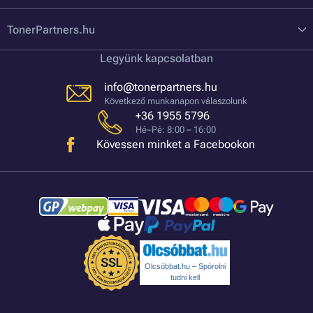
TonerPartners.hu
Legyünk kapcsolatban
info@tonerpartners.hu
Következő munkanapon válaszolunk
+36 1955 5796
Hé–Pé: 8:00 – 16:00
Kövessen minket a Facebookon
Olcsóbbat.hu – Spórolni
tudni kell