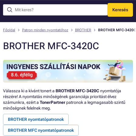
Keresés
Menü
Főoldal
Patron minden nyomtatóhoz
BROTHER
BROTHER MFC-3420C
BROTHER MFC-3420C
Válassza ki a kívánt tonert a
BROTHER MFC-3420C
nyomtatója
részére! A nyomtatás minőségének garanciája prioritást élvez
számunkra, ezért a
TonerPartner
patronok a legmagasabb szintű
minőségnek felelnek meg.
BROTHER nyomtatópatronok
BROTHER MFC nyomtatópatronok