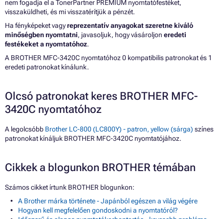
nem fogadja el a TonerPartner PREMIUM nyomtatófestéket,
visszaküldheti, és mi visszatérítjük a pénzét.
Ha fényképeket vagy
reprezentatív anyagokat szeretne kiváló
minőségben nyomtatni
, javasoljuk, hogy vásároljon
eredeti
festékeket a nyomtatóhoz
.
A BROTHER MFC-3420C nyomtatóhoz 0 kompatibilis patronokat és 1
eredeti patronokat kínálunk.
Olcsó patronokat keres BROTHER MFC-
3420C nyomtatóhoz
A legolcsóbb
Brother LC-800 (LC800Y) - patron, yellow (sárga)
színes
patronokat kínáljuk BROTHER MFC-3420C nyomtatójához.
Cikkek a blogunkon BROTHER témában
Számos cikket írtunk BROTHER blogunkon:
A Brother márka története - Japánból egészen a világ végére
Hogyan kell megfelelően gondoskodni a nyomtatóról?