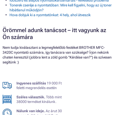
Időszerű és alapos nyomtatókarbantartás - kevesebb probléma
Tonerek cseréje a nyomtatóban: Mire kell figyelni, hogy az új toner
hibátlanul működjön?
Hova dobjuk ki a nyomtatónkat: 4 hely, ahol átveszik
Örömmel adunk tanácsot – itt vagyunk az
Ön számára
Nem tudja kiválasztani a legmegfelelőbb festéket BROTHER MFC-
3420C nyomtató számára, így tanácsra van szüksége? Írjon nekünk
chaten keresztül (jobbra lent a zöld gomb "Kérdése van?") és szívesen
segítünk :)
Ingyenes szállítás
19 000 Ft
feletti megrendelés esetén
Széles választék.
Több mint
38000 terméket kínálunk.
Nálunk van ideje.
Az árut 30