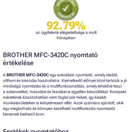
92.79%
az ügyfeleink elégedettsége a múlt
hónapban
BROTHER MFC-3420C nyomtató
értékelése
A
BROTHER MFC-3420C
egy sokoldalú nyomtató, amely ideális
otthoni és kisirodai használatra. Kiemelkedő előnyei közé tartozik a jó
minőségű nyomtatás és a multifunkcionalitás, amely lehetővé teszi
a szkennelést, másolást és faxolást is egyetlen készülékkel. Kompakt
méretének köszönhetően nem foglal sok helyet, így kisebb
munkaterületeken is kényelmesen elfér. Azok számára ajánlott, akik
egy megbízható és könnyen kezelhető multifunkciós nyomtatót
keresnek kedvező áron.
Festékek nyomtatóhoz