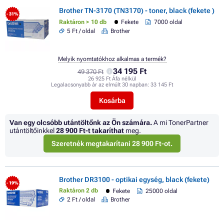
Brother TN-3170 (TN3170) - toner, black (fekete )
- 31%
Raktáron > 10 db
Fekete
7000 oldal
5 Ft / oldal
Brother
Melyik nyomtatókhoz alkalmas a termék?
34 195 Ft
49 370 Ft
26 925 Ft Áfa nélkül
Legalacsonyabb ár az elmúlt 30 napban:
33 145 Ft
Kosárba
Van egy olcsóbb utántöltőnk az Ön számára.
A mi TonerPartner
utántöltőinkkel
28 900 Ft
-t takaríthat
meg.
Szeretnék megtakarítani 28 900 Ft-ot.
Brother DR3100 - optikai egység, black (fekete)
- 19%
Raktáron 2 db
Fekete
25000 oldal
2 Ft / oldal
Brother