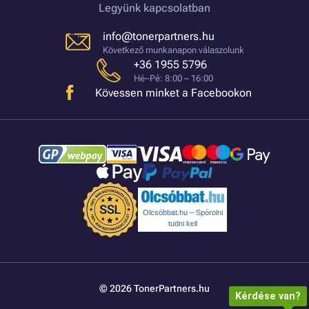
Legyünk kapcsolatban
info@tonerpartners.hu
Következő munkanapon válaszolunk
+36 1955 5796
Hé–Pé: 8:00 – 16:00
Kövessen minket a Facebookon
Olcsóbbat.hu – Spórolni
tudni kell
© 2026 TonerPartners.hu
Kérdése van?