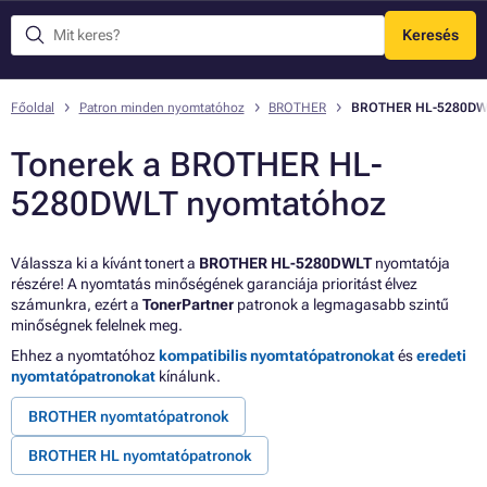
Keresés
Menü
Főoldal
Patron minden nyomtatóhoz
BROTHER
BROTHER HL-5280DW
Tonerek a BROTHER HL-
5280DWLT nyomtatóhoz
Válassza ki a kívánt tonert a
BROTHER HL-5280DWLT
nyomtatója
részére! A nyomtatás minőségének garanciája prioritást élvez
számunkra, ezért a
TonerPartner
patronok a legmagasabb szintű
minőségnek felelnek meg.
Ehhez a nyomtatóhoz
kompatibilis nyomtatópatronokat
és
eredeti
nyomtatópatronokat
kínálunk.
BROTHER nyomtatópatronok
BROTHER HL nyomtatópatronok