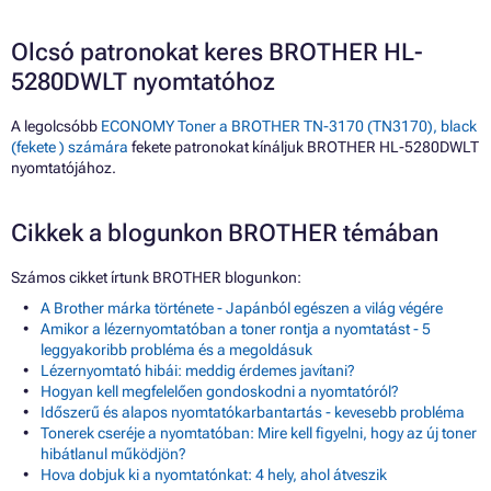
Olcsó patronokat keres BROTHER HL-
5280DWLT nyomtatóhoz
A legolcsóbb
ECONOMY Toner a BROTHER TN-3170 (TN3170), black
(fekete ) számára
fekete patronokat kínáljuk BROTHER HL-5280DWLT
nyomtatójához.
Cikkek a blogunkon BROTHER témában
Számos cikket írtunk BROTHER blogunkon:
A Brother márka története - Japánból egészen a világ végére
Amikor a lézernyomtatóban a toner rontja a nyomtatást - 5
leggyakoribb probléma és a megoldásuk
Lézernyomtató hibái: meddig érdemes javítani?
Hogyan kell megfelelően gondoskodni a nyomtatóról?
Időszerű és alapos nyomtatókarbantartás - kevesebb probléma
Tonerek cseréje a nyomtatóban: Mire kell figyelni, hogy az új toner
hibátlanul működjön?
Hova dobjuk ki a nyomtatónkat: 4 hely, ahol átveszik