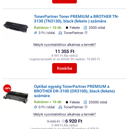
TonerPartner Toner PREMIUM a BROTHER TN-
3130 (TN3130), black (fekete ) számára
Raktáron > 10 db
Fekete
3500 oldal
3 Ft / oldal
TonerPartner
Melyik nyomtatókhoz alkalmas a termék?
11 355 Ft
8 941 Ft Áfa nélkül
Legalacsonyabb ár az elmúlt 30 napban:
10 665 Ft
Kosárba
Optikai egység TonerPartner PREMIUM a
- 26%
BROTHER DR-3100 (DR3100), black (fekete)
számára
Raktáron > 10 db
Fekete
25000 oldal
0 Ft / oldal
TonerPartner
Melyik nyomtatókhoz alkalmas a termék?
6 920 Ft
9 340 Ft
5 449 Ft Áfa nélkül
Legalacsonyabb ár az elmúlt 30 napban:
6 920 Ft