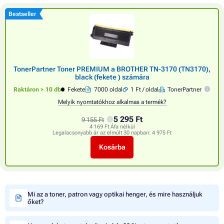
Bestseller
TonerPartner Toner PREMIUM a BROTHER TN-3170 (TN3170),
black (fekete ) számára
Raktáron > 10 db
Fekete
7000 oldal
1 Ft / oldal
TonerPartner
Melyik nyomtatókhoz alkalmas a termék?
5 295 Ft
9 155 Ft
4 169 Ft Áfa nélkül
Legalacsonyabb ár az elmúlt 30 napban:
4 975 Ft
Kosárba
Mi az a toner, patron vagy optikai henger, és mire használjuk
őket?