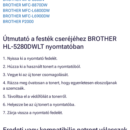
BROTHER MFC-8870DW
BROTHER MFC-L6800DW
BROTHER MFC-L6900DW
BROTHER P2000
Útmutató a festék cseréjéhez BROTHER
HL-5280DWLT nyomtatóban
1. Nyissa ki a nyomtató fedelét.
2. Húzza ki a használt tonert a nyomtatóból.
3. Vegye ki az új toner csomagolását.
4. Rázza meg óvatosan a tonert, hogy egyenletesen eloszoljanak
a szemcsék.
5. Távolítsa el a védőfóliát a tonerről.
6. Helyezze be az új tonert a nyomtatóba.
7. Zárja vissza a nyomtató fedelét.
Eredeti vagy kompatibilis patront válasszak