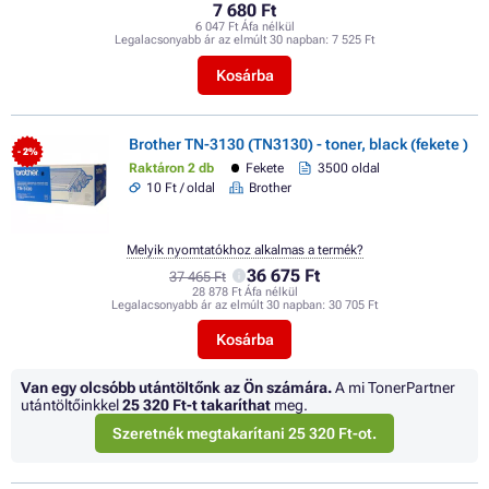
7 680 Ft
6 047 Ft Áfa nélkül
Legalacsonyabb ár az elmúlt 30 napban:
7 525 Ft
Kosárba
Brother TN-3130 (TN3130) - toner, black (fekete )
- 2%
Raktáron 2 db
Fekete
3500 oldal
10 Ft / oldal
Brother
Melyik nyomtatókhoz alkalmas a termék?
36 675 Ft
37 465 Ft
28 878 Ft Áfa nélkül
Legalacsonyabb ár az elmúlt 30 napban:
30 705 Ft
Kosárba
Van egy olcsóbb utántöltőnk az Ön számára.
A mi TonerPartner
utántöltőinkkel
25 320 Ft
-t takaríthat
meg.
Szeretnék megtakarítani 25 320 Ft-ot.