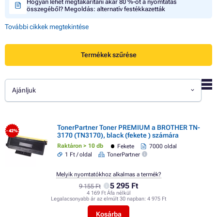
Hogyan lehet megtakarítani akár 80 %-ot a nyomtatás
összegéből? Megoldás: alternatív festékkazetták
További cikkek megtekintése
Termékek szűrése
Ajánljuk
TonerPartner Toner PREMIUM a BROTHER TN-
- 42%
3170 (TN3170), black (fekete ) számára
Raktáron > 10 db
Fekete
7000 oldal
1 Ft / oldal
TonerPartner
Melyik nyomtatókhoz alkalmas a termék?
5 295 Ft
9 155 Ft
4 169 Ft Áfa nélkül
Legalacsonyabb ár az elmúlt 30 napban:
4 975 Ft
Kosárba