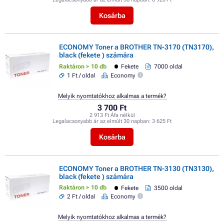
Kosárba
ECONOMY Toner a BROTHER TN-3170 (TN3170),
black (fekete ) számára
Raktáron > 10 db
Fekete
7000 oldal
1 Ft / oldal
Economy
Melyik nyomtatókhoz alkalmas a termék?
3 700 Ft
2 913 Ft Áfa nélkül
Legalacsonyabb ár az elmúlt 30 napban:
3 625 Ft
Kosárba
ECONOMY Toner a BROTHER TN-3130 (TN3130),
black (fekete ) számára
Raktáron > 10 db
Fekete
3500 oldal
2 Ft / oldal
Economy
Melyik nyomtatókhoz alkalmas a termék?