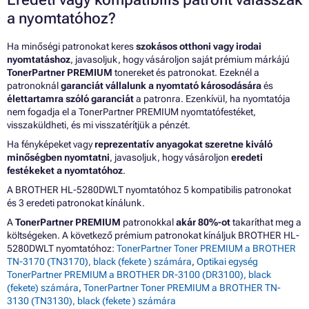
a nyomtatóhoz?
Ha minőségi patronokat keres
szokásos otthoni vagy irodai
nyomtatáshoz
, javasoljuk, hogy vásároljon saját prémium márkájú
TonerPartner PREMIUM
tonereket és patronokat. Ezeknél a
patronoknál
garanciát vállalunk a nyomtató károsodására
és
élettartamra szóló garanciát
a patronra. Ezenkívül, ha nyomtatója
nem fogadja el a TonerPartner PREMIUM nyomtatófestéket,
visszaküldheti, és mi visszatérítjük a pénzét.
Ha fényképeket vagy
reprezentatív anyagokat szeretne kiváló
minőségben nyomtatni
, javasoljuk, hogy vásároljon
eredeti
festékeket a nyomtatóhoz
.
A BROTHER HL-5280DWLT nyomtatóhoz 5 kompatibilis patronokat
és 3 eredeti patronokat kínálunk.
A
TonerPartner PREMIUM
patronokkal
akár 80%-ot
takaríthat meg a
költségeken. A következő prémium patronokat kínáljuk BROTHER HL-
5280DWLT nyomtatóhoz:
TonerPartner Toner PREMIUM a BROTHER
TN-3170 (TN3170), black (fekete ) számára
,
Optikai egység
TonerPartner PREMIUM a BROTHER DR-3100 (DR3100), black
(fekete) számára
,
TonerPartner Toner PREMIUM a BROTHER TN-
3130 (TN3130), black (fekete ) számára