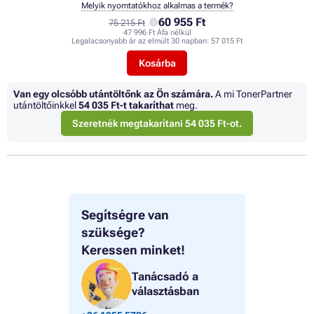
Melyik nyomtatókhoz alkalmas a termék?
60 955 Ft
75 215 Ft
47 996 Ft Áfa nélkül
Legalacsonyabb ár az elmúlt 30 napban:
57 015 Ft
Kosárba
Van egy olcsóbb utántöltőnk az Ön számára.
A mi TonerPartner
utántöltőinkkel
54 035 Ft
-t takaríthat
meg.
Szeretnék megtakarítani 54 035 Ft-ot.
Segítségre van
szüksége?
Keressen minket!
Tanácsadó a
választásban