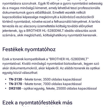
nyomtatásra szorulnak. Egyik fő előnye a gyors nyomtatási sebesség
és a magas minőségű kimenet, amely lehetővé teszi professzionális
dokumentumok gyors előállítását. Emellett vezeték nélküli
kapcsolódási képessége megkönnyíti a különböző eszközökről
történő nyomtatást, növelve ezzel a felhasználói kényelmet. A tartós
tervezés és az alacsony üzemeltetési költség további előnyöket
jelentenek, így a BROTHER HL-5280DWLT ideális választás azok
számára, akik megbízható, költséghatékony nyomtatót keresnek.
Festékek nyomtatóhoz
Ezek a tonerek kompatibilisek a "BROTHER HL-5280DWLT"
nyomtatóval. Kiváló minőségű nyomtatást biztosítanak, legyen szó
akár dokumentumokról, akár képekről. Az alábbi tonerek és optikai
egység közül választhat:
TN-3130
- fekete toner, 3500 oldalas kapacitással
TN-3170
- fekete toner, 7000 oldalas kapacitással
DR3100
- optikai egység, fekete, 25000 oldalas kapacitással
Ezek a nyomtatófestékek más