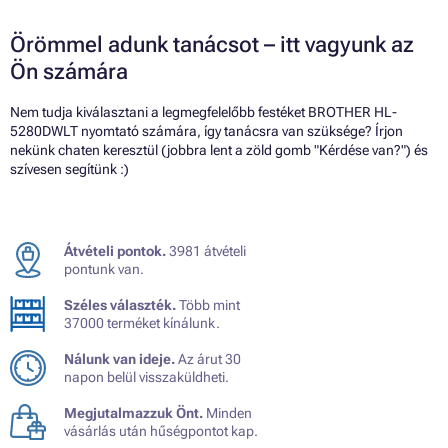
Örömmel adunk tanácsot – itt vagyunk az
Ön számára
Nem tudja kiválasztani a legmegfelelőbb festéket BROTHER HL-
5280DWLT nyomtató számára, így tanácsra van szüksége? Írjon
nekünk chaten keresztül (jobbra lent a zöld gomb "Kérdése van?") és
szívesen segítünk :)
Átvételi pontok.
3981 átvételi
pontunk van.
Széles választék.
Több mint
37000 terméket kínálunk.
Nálunk van ideje.
Az árut 30
napon belül visszaküldheti.
Megjutalmazzuk Önt.
Minden
vásárlás után hűségpontot kap.