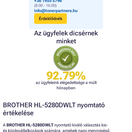
+36 1955 5796
(8:00 - 16:00)
info@tonerpartners.hu
Érdeklődnék
Az ügyfelek dicsérnek
minket
92.79%
az ügyfeleink elégedettsége a múlt
hónapban
BROTHER HL-5280DWLT nyomtató
értékelése
A
BROTHER HL-5280DWLT
nyomtató kiváló választás kis-
és középvállalkozások számára, amelyek nagy mennyiségű