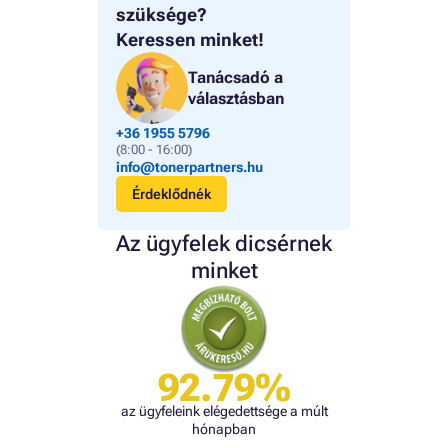
szüksége?
Keressen minket!
Tanácsadó a
választásban
+36 1955 5796
(8:00 - 16:00)
info@tonerpartners.hu
Érdeklődnék
Az ügyfelek dicsérnek
minket
92.79%
az ügyfeleink elégedettsége a múlt
hónapban