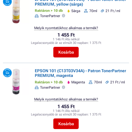
PREMIUM, yellow (sárga)
Raktáron > 10 db
Sárga
70ml
21 Ft / ml
TonerPartner
Melyik nyomtatókhoz alkalmas a termék?
1 455 Ft
1 146 Ft Áfa nélkül
Legalacsonyabb ár az elmúlt 30 napban:
1 375 Ft
Kosárba
EPSON 101 (C13T03V34A) - Patron TonerPartner
PREMIUM, magenta
Raktáron > 10 db
Magenta
70ml
21 Ft / ml
TonerPartner
Melyik nyomtatókhoz alkalmas a termék?
1 455 Ft
1 146 Ft Áfa nélkül
Legalacsonyabb ár az elmúlt 30 napban:
1 375 Ft
Kosárba