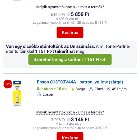
Melyik nyomtatókhoz alkalmas a termék?
5 850 Ft
6 005 Ft
4 606 Ft Áfa nélkül
Legalacsonyabb ár az elmúlt 30 napban:
5 435 Ft
Kosárba
Van egy olcsóbb utántöltőnk az Ön számára.
A mi TonerPartner
utántöltőinkkel
1 151 Ft
-t takaríthat
meg.
Szeretnék megtakarítani 1 151 Ft-ot.
Epson C13T03V44A - patron, yellow (sárga)
- 5%
Raktáron > 10 db
Sárga
70ml
45 Ft / ml
Epson
Melyik nyomtatókhoz alkalmas a termék?
3 145 Ft
3 295 Ft
2 476 Ft Áfa nélkül
Legalacsonyabb ár az elmúlt 30 napban:
3 030 Ft
Kosárba