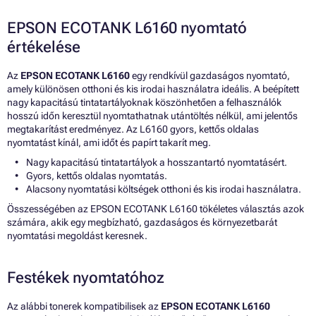
EPSON ECOTANK L6160 nyomtató
értékelése
Az
EPSON ECOTANK L6160
egy rendkívül gazdaságos nyomtató,
amely különösen otthoni és kis irodai használatra ideális. A beépített
nagy kapacitású tintatartályoknak köszönhetően a felhasználók
hosszú időn keresztül nyomtathatnak utántöltés nélkül, ami jelentős
megtakarítást eredményez. Az L6160 gyors, kettős oldalas
nyomtatást kínál, ami időt és papírt takarít meg.
Nagy kapacitású tintatartályok a hosszantartó nyomtatásért.
Gyors, kettős oldalas nyomtatás.
Alacsony nyomtatási költségek otthoni és kis irodai használatra.
Összességében az EPSON ECOTANK L6160 tökéletes választás azok
számára, akik egy megbízható, gazdaságos és környezetbarát
nyomtatási megoldást keresnek.
Festékek nyomtatóhoz
Az alábbi tonerek kompatibilisek az
EPSON ECOTANK L6160