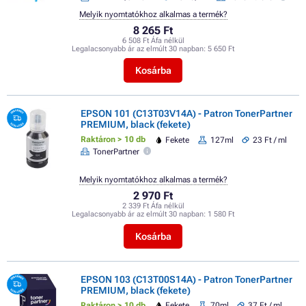
Melyik nyomtatókhoz alkalmas a termék?
8 265 Ft
6 508 Ft Áfa nélkül
Legalacsonyabb ár az elmúlt 30 napban:
5 650 Ft
Kosárba
EPSON 101 (C13T03V14A) - Patron TonerPartner
PREMIUM, black (fekete)
Raktáron > 10 db
Fekete
127ml
23 Ft / ml
TonerPartner
Melyik nyomtatókhoz alkalmas a termék?
2 970 Ft
2 339 Ft Áfa nélkül
Legalacsonyabb ár az elmúlt 30 napban:
1 580 Ft
Kosárba
EPSON 103 (C13T00S14A) - Patron TonerPartner
PREMIUM, black (fekete)
Raktáron > 10 db
Fekete
70ml
37 Ft / ml