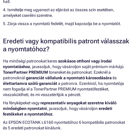
hall.
4. Ismételje meg ugyanezt az eljárást az összes szín esetében,
amelyeket cserélni szeretne.
5. Zárja vissza a nyomtató fedelét, majd kapcsolja be a nyomtatót.
Eredeti vagy kompatibilis patront válasszak
a nyomtatóhoz?
Ha minőségi patronokat keres
szokásos otthoni vagy irodai
nyomtatáshoz
, javasoljuk, hogy vásároljon saját prémium márkájú
TonerPartner PREMIUM
tonereket és patronokat. Ezeknél a
patronoknál
garanciát vállalunk a nyomtató károsodására
és
élettartamra szóló garanciát
a patronra. Ezenkívül, ha nyomtatója
nem fogadja el a TonerPartner PREMIUM nyomtatófestéket,
visszaküldheti, és mi visszatérítjük a pénzét.
Ha fényképeket vagy
reprezentatív anyagokat szeretne kiváló
minőségben nyomtatni
, javasoljuk, hogy vásároljon
eredeti
festékeket a nyomtatóhoz
.
Az EPSON ECOTANK L6160 nyomtatóhoz 6 kompatibilis patronokat
és 5 eredeti patronokat kínálunk.