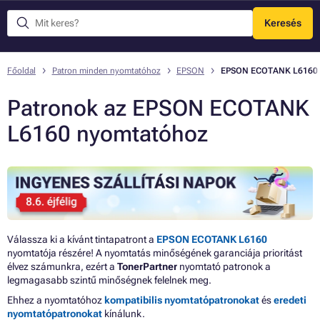
Keresés
Menü
Főoldal
Patron minden nyomtatóhoz
EPSON
EPSON ECOTANK L6160
Patronok az EPSON ECOTANK
L6160 nyomtatóhoz
Válassza ki a kívánt tintapatront a
EPSON ECOTANK L6160
nyomtatója részére! A nyomtatás minőségének garanciája prioritást
élvez számunkra, ezért a
TonerPartner
nyomtató patronok a
legmagasabb szintű minőségnek felelnek meg.
Ehhez a nyomtatóhoz
kompatibilis nyomtatópatronokat
és
eredeti
nyomtatópatronokat
kínálunk.