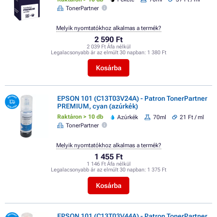
TonerPartner
Melyik nyomtatókhoz alkalmas a termék?
2 590 Ft
2 039 Ft Áfa nélkül
Legalacsonyabb ár az elmúlt 30 napban:
1 380 Ft
Kosárba
EPSON 101 (C13T03V24A) - Patron TonerPartner
PREMIUM, cyan (azúrkék)
Raktáron > 10 db
Azúrkék
70ml
21 Ft / ml
TonerPartner
Melyik nyomtatókhoz alkalmas a termék?
1 455 Ft
1 146 Ft Áfa nélkül
Legalacsonyabb ár az elmúlt 30 napban:
1 375 Ft
Kosárba
EPSON 101 (C13T03V44A) - Patron TonerPartner