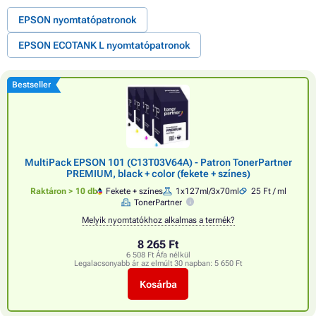
EPSON nyomtatópatronok
EPSON ECOTANK L nyomtatópatronok
Bestseller
MultiPack EPSON 101 (C13T03V64A) - Patron TonerPartner
PREMIUM, black + color (fekete + színes)
Raktáron > 10 db
Fekete + színes
1x127ml/3x70ml
25 Ft / ml
TonerPartner
Melyik nyomtatókhoz alkalmas a termék?
8 265 Ft
6 508 Ft Áfa nélkül
Legalacsonyabb ár az elmúlt 30 napban:
5 650 Ft
Kosárba