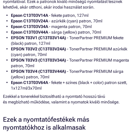
nyomtatóval. Ezek a patronok kiváló minőségű nyomtatást tesznek
lehetővé, akár otthoni, akár irodai használat során.
Epson C13T03V14A
- fekete patron, 127ml
Epson C13T03V24A
- azúrkék (cyan) patron, 70ml
Epson C13T03V34A
- magenta patron, 70ml
Epson C13T03V44A
- sárga (yellow) patron, 70ml
EPSON T03V1 (C13T03V14A)
- TonerPartner PREMIUM fekete
(black) patron, 127ml
EPSON T03V2 (C13T03V24A)
- TonerPartner PREMIUM azúrkék
(cyan) patron, 70ml
EPSON T03V3 (C13T03V34A)
- TonerPartner PREMIUM magenta
patron, 70ml
EPSON T03V4 (C13T03V44A)
- TonerPartner PREMIUM sárga
(yellow) patron, 70ml
Epson C13T03V64A
- fekete + színes (black + color) patron szett,
1x127ml/3x70ml
Ezekkel a tonerekkel biztosítható a nyomtató hosszú távú
és megbízható működése, valamint a nyomatok kiváló minősége.
Ezek a nyomtatófestékek más
nyomtatókhoz is alkalmasak