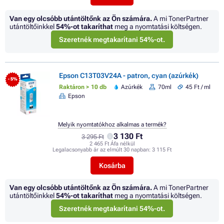
Van egy olcsóbb utántöltőnk az Ön számára.
A mi TonerPartner
utántöltőinkkel
54%
-ot takaríthat
meg a nyomtatási költségen.
Szeretnék megtakarítani 54%-ot.
Epson C13T03V24A - patron, cyan (azúrkék)
- 5%
Raktáron > 10 db
Azúrkék
70ml
45 Ft / ml
Epson
Melyik nyomtatókhoz alkalmas a termék?
3 130 Ft
3 295 Ft
2 465 Ft Áfa nélkül
Legalacsonyabb ár az elmúlt 30 napban:
3 115 Ft
Kosárba
Van egy olcsóbb utántöltőnk az Ön számára.
A mi TonerPartner
utántöltőinkkel
54%
-ot takaríthat
meg a nyomtatási költségen.
Szeretnék megtakarítani 54%-ot.