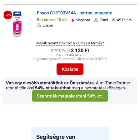
Epson C13T03V34A - patron, magenta
- 5%
Raktáron > 10 db
Magenta
70ml
45 Ft / ml
Epson
Melyik nyomtatókhoz alkalmas a termék?
3 130 Ft
3 295 Ft
2 465 Ft Áfa nélkül
Legalacsonyabb ár az elmúlt 30 napban:
3 075 Ft
Kosárba
Van egy olcsóbb utántöltőnk az Ön számára.
A mi TonerPartner
utántöltőinkkel
54%
-ot takaríthat
meg a nyomtatási költségen.
Szeretnék megtakarítani 54%-ot.
Segítségre van