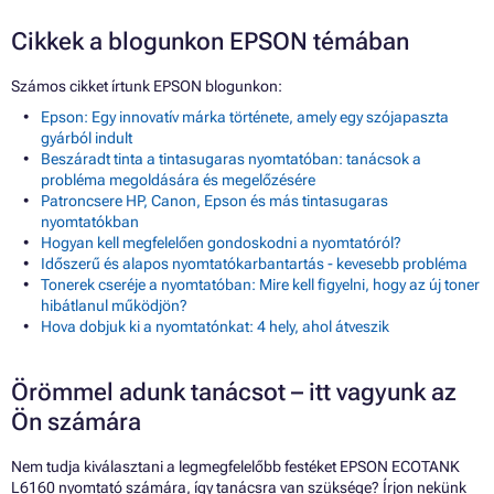
Cikkek a blogunkon EPSON témában
Számos cikket írtunk EPSON blogunkon:
Epson: Egy innovatív márka története, amely egy szójapaszta
gyárból indult
Beszáradt tinta a tintasugaras nyomtatóban: tanácsok a
probléma megoldására és megelőzésére
Patroncsere HP, Canon, Epson és más tintasugaras
nyomtatókban
Hogyan kell megfelelően gondoskodni a nyomtatóról?
Időszerű és alapos nyomtatókarbantartás - kevesebb probléma
Tonerek cseréje a nyomtatóban: Mire kell figyelni, hogy az új toner
hibátlanul működjön?
Hova dobjuk ki a nyomtatónkat: 4 hely, ahol átveszik
Örömmel adunk tanácsot – itt vagyunk az
Ön számára
Nem tudja kiválasztani a legmegfelelőbb festéket EPSON ECOTANK
L6160 nyomtató számára, így tanácsra van szüksége? Írjon nekünk