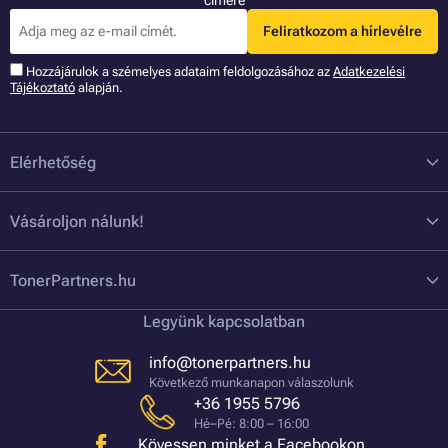
Feliratkozom a hírlevélre
Hozzájárulok a szémelyes adataim feldolgozásához az
Adatkezelési
Tájékoztató
alapján.
Elérhetőség
Vásároljon nálunk!
TonerPartners.hu
Legyünk kapcsolatban
info@tonerpartners.hu
Következő munkanapon válaszolunk
+36 1955 5796
Hé–Pé: 8:00 – 16:00
Kövessen minket a Facebookon