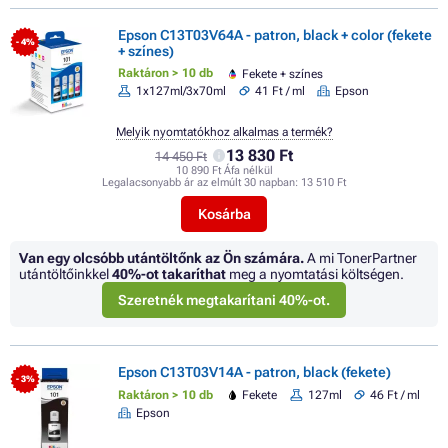
Epson C13T03V64A - patron, black + color (fekete
- 4%
+ színes)
Raktáron > 10 db
Fekete + színes
1x127ml/3x70ml
41 Ft / ml
Epson
Melyik nyomtatókhoz alkalmas a termék?
13 830 Ft
14 450 Ft
10 890 Ft Áfa nélkül
Legalacsonyabb ár az elmúlt 30 napban:
13 510 Ft
Kosárba
Van egy olcsóbb utántöltőnk az Ön számára.
A mi TonerPartner
utántöltőinkkel
40%
-ot takaríthat
meg a nyomtatási költségen.
Szeretnék megtakarítani 40%-ot.
Epson C13T03V14A - patron, black (fekete)
- 3%
Raktáron > 10 db
Fekete
127ml
46 Ft / ml
Epson