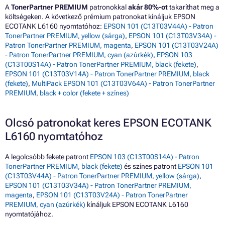
A
TonerPartner PREMIUM
patronokkal
akár 80%-ot
takaríthat meg a
költségeken. A következő prémium patronokat kínáljuk EPSON
ECOTANK L6160 nyomtatóhoz:
EPSON 101 (C13T03V44A) - Patron
TonerPartner PREMIUM, yellow (sárga)
,
EPSON 101 (C13T03V34A) -
Patron TonerPartner PREMIUM, magenta
,
EPSON 101 (C13T03V24A)
- Patron TonerPartner PREMIUM, cyan (azúrkék)
,
EPSON 103
(C13T00S14A) - Patron TonerPartner PREMIUM, black (fekete)
,
EPSON 101 (C13T03V14A) - Patron TonerPartner PREMIUM, black
(fekete)
,
MultiPack EPSON 101 (C13T03V64A) - Patron TonerPartner
PREMIUM, black + color (fekete + színes)
Olcsó patronokat keres EPSON ECOTANK
L6160 nyomtatóhoz
A legolcsóbb fekete patront
EPSON 103 (C13T00S14A) - Patron
TonerPartner PREMIUM, black (fekete)
és színes patront
EPSON 101
(C13T03V44A) - Patron TonerPartner PREMIUM, yellow (sárga)
,
EPSON 101 (C13T03V34A) - Patron TonerPartner PREMIUM,
magenta
,
EPSON 101 (C13T03V24A) - Patron TonerPartner
PREMIUM, cyan (azúrkék)
kínáljuk EPSON ECOTANK L6160
nyomtatójához.