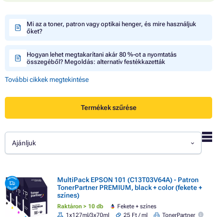
Mi az a toner, patron vagy optikai henger, és mire használjuk
őket?
Hogyan lehet megtakarítani akár 80 %-ot a nyomtatás
összegéből? Megoldás: alternatív festékkazetták
További cikkek megtekintése
Termékek szűrése
Ajánljuk
MultiPack EPSON 101 (C13T03V64A) - Patron
TonerPartner PREMIUM, black + color (fekete +
színes)
Raktáron > 10 db
Fekete + színes
1x127ml/3x70ml
25 Ft / ml
TonerPartner