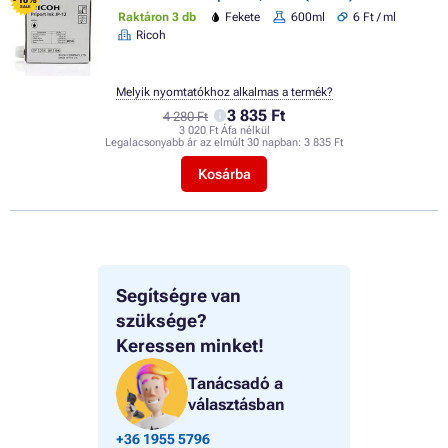
- 10%
SALE
Raktáron 3 db
Fekete
600ml
6 Ft / ml
Ricoh
Melyik nyomtatókhoz alkalmas a termék?
3 835 Ft
4 280 Ft
3 020 Ft Áfa nélkül
Legalacsonyabb ár az elmúlt 30 napban:
3 835 Ft
Kosárba
Segítségre van
szüksége?
Keressen minket!
Tanácsadó a
választásban
+36 1955 5796