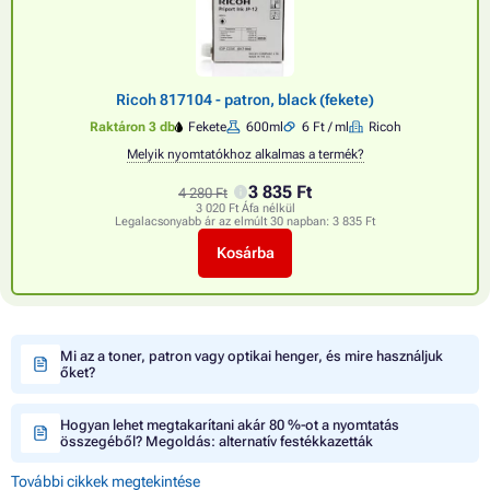
Ricoh 817104 - patron, black (fekete)
Raktáron 3 db
Fekete
600ml
6 Ft / ml
Ricoh
Melyik nyomtatókhoz alkalmas a termék?
3 835 Ft
4 280 Ft
3 020 Ft Áfa nélkül
Legalacsonyabb ár az elmúlt 30 napban:
3 835 Ft
Kosárba
Mi az a toner, patron vagy optikai henger, és mire használjuk
őket?
Hogyan lehet megtakarítani akár 80 %-ot a nyomtatás
összegéből? Megoldás: alternatív festékkazetták
További cikkek megtekintése