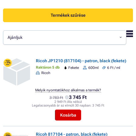
Termékek szűrése
Ajánljuk
Ricoh JP1210 (817104) - patron, black (fekete)
FLASH
- 1%
SALE
Raktáron 5 db
Fekete
600ml
6 Ft / ml
Ricoh
Melyik nyomtatókhoz alkalmas a termék?
3 745 Ft
3 783 Ft
2 949 Ft Áfa nélkül
Legalacsonyabb ár az elmúlt 30 napban:
3 745 Ft
Kosárba
Ricoh 817104 - patron, black (fekete)
FLASH