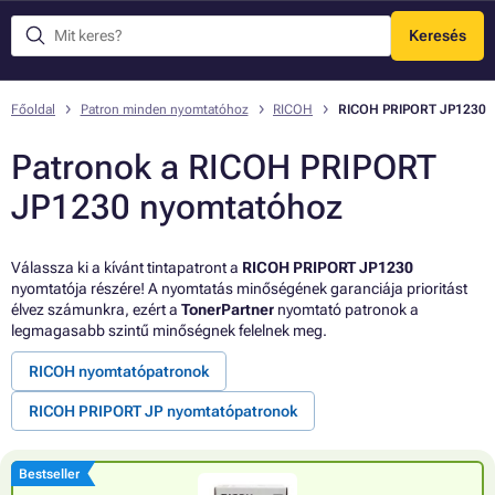
Keresés
Menü
Főoldal
Patron minden nyomtatóhoz
RICOH
RICOH PRIPORT JP1230
Patronok a RICOH PRIPORT
JP1230 nyomtatóhoz
Válassza ki a kívánt tintapatront a
RICOH PRIPORT JP1230
nyomtatója részére! A nyomtatás minőségének garanciája prioritást
élvez számunkra, ezért a
TonerPartner
nyomtató patronok a
legmagasabb szintű minőségnek felelnek meg.
RICOH nyomtatópatronok
RICOH PRIPORT JP nyomtatópatronok
Bestseller