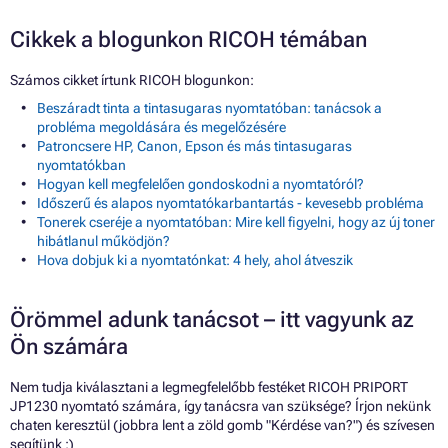
Cikkek a blogunkon RICOH témában
Számos cikket írtunk RICOH blogunkon:
Beszáradt tinta a tintasugaras nyomtatóban: tanácsok a
probléma megoldására és megelőzésére
Patroncsere HP, Canon, Epson és más tintasugaras
nyomtatókban
Hogyan kell megfelelően gondoskodni a nyomtatóról?
Időszerű és alapos nyomtatókarbantartás - kevesebb probléma
Tonerek cseréje a nyomtatóban: Mire kell figyelni, hogy az új toner
hibátlanul működjön?
Hova dobjuk ki a nyomtatónkat: 4 hely, ahol átveszik
Örömmel adunk tanácsot – itt vagyunk az
Ön számára
Nem tudja kiválasztani a legmegfelelőbb festéket RICOH PRIPORT
JP1230 nyomtató számára, így tanácsra van szüksége? Írjon nekünk
chaten keresztül (jobbra lent a zöld gomb "Kérdése van?") és szívesen
segítünk :)