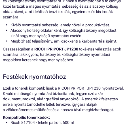
és költséghatékony nyomtatására. Ennek a nyomtatónak a fő előnyei
közé tartozik a magas nyomtatási sebesség és az alacsony költség
oldalanként, ami ideálissá teszi iskolák, egyetemek és kis irodák
számára.
Kiváló nyomtatási sebesség, amely növeli a produktivitást.
Alacsony költség oldalanként, így költséghatékony megoldást
kínál nagy mennyiségű nyomtatás esetén.
Megbízható teljesítmény, ami csökkenti a karbantartási igényt.
Összességében a
RICOH PRIPORT JP1230
tökéletes választás azok
számára, akik gyors, hatékony és költséghatékony nyomtatási
megoldást keresnek nagy mennyiségben.
Festékek nyomtatóhoz
Ezek a tonerek kompatibilisek a RICOH PRIPORT JP1230 nyomtatóval.
Kiváló minőségű nyomtatást biztosítanak, legyen szó akár
dokumentumokról, akár grafikai anyagokról. A tonerek kifejezetten
erre a nyomtatómodellre lettek tervezve, így garantálják
a zökkenőmentes működést és a hosszú távú megbízhatóságot.
Kompatibilis toner kódok:
Ricoh 817104 - fekete patron, 600ml