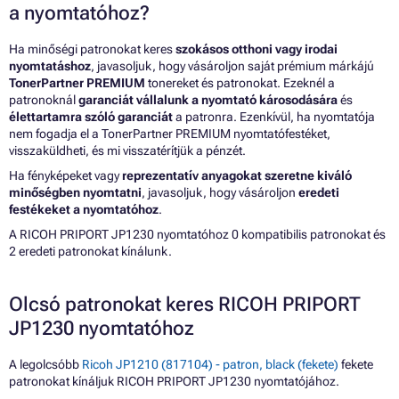
a nyomtatóhoz?
Ha minőségi patronokat keres
szokásos otthoni vagy irodai
nyomtatáshoz
, javasoljuk, hogy vásároljon saját prémium márkájú
TonerPartner PREMIUM
tonereket és patronokat. Ezeknél a
patronoknál
garanciát vállalunk a nyomtató károsodására
és
élettartamra szóló garanciát
a patronra. Ezenkívül, ha nyomtatója
nem fogadja el a TonerPartner PREMIUM nyomtatófestéket,
visszaküldheti, és mi visszatérítjük a pénzét.
Ha fényképeket vagy
reprezentatív anyagokat szeretne kiváló
minőségben nyomtatni
, javasoljuk, hogy vásároljon
eredeti
festékeket a nyomtatóhoz
.
A RICOH PRIPORT JP1230 nyomtatóhoz 0 kompatibilis patronokat és
2 eredeti patronokat kínálunk.
Olcsó patronokat keres RICOH PRIPORT
JP1230 nyomtatóhoz
A legolcsóbb
Ricoh JP1210 (817104) - patron, black (fekete)
fekete
patronokat kínáljuk RICOH PRIPORT JP1230 nyomtatójához.