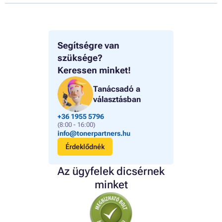
Segítségre van
szüksége?
Keressen minket!
Tanácsadó a
választásban
+36 1955 5796
(8:00 - 16:00)
info@tonerpartners.hu
Érdeklődnék
Az ügyfelek dicsérnek
minket