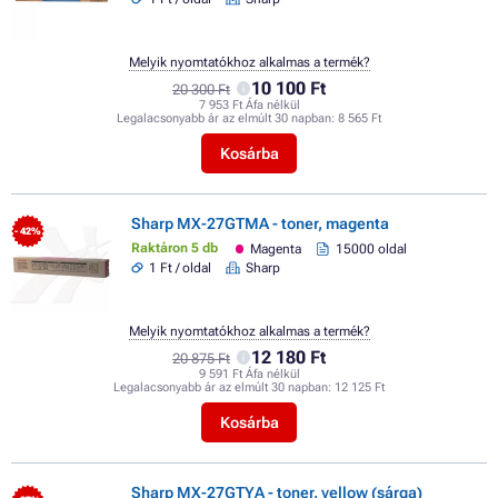
Melyik nyomtatókhoz alkalmas a termék?
10 100 Ft
20 300 Ft
7 953 Ft Áfa nélkül
Legalacsonyabb ár az elmúlt 30 napban:
8 565 Ft
Kosárba
Sharp MX-27GTMA - toner, magenta
- 42%
Raktáron 5 db
Magenta
15000 oldal
1 Ft / oldal
Sharp
Melyik nyomtatókhoz alkalmas a termék?
12 180 Ft
20 875 Ft
9 591 Ft Áfa nélkül
Legalacsonyabb ár az elmúlt 30 napban:
12 125 Ft
Kosárba
Sharp MX-27GTYA - toner, yellow (sárga)