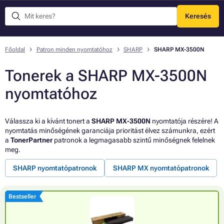
Keresés
Menü
Főoldal
Patron minden nyomtatóhoz
SHARP
SHARP MX-3500N
Tonerek a SHARP MX-3500N
nyomtatóhoz
Válassza ki a kívánt tonert a
SHARP MX-3500N
nyomtatója részére! A
nyomtatás minőségének garanciája prioritást élvez számunkra, ezért
a
TonerPartner
patronok a legmagasabb szintű minőségnek felelnek
meg.
SHARP nyomtatópatronok
SHARP MX nyomtatópatronok
Bestseller