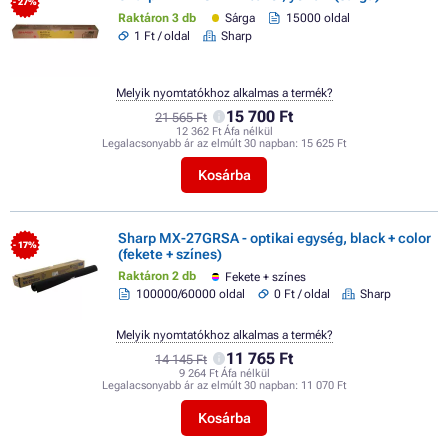
- 27%
Raktáron 3 db
Sárga
15000 oldal
1 Ft / oldal
Sharp
Melyik nyomtatókhoz alkalmas a termék?
15 700 Ft
21 565 Ft
12 362 Ft Áfa nélkül
Legalacsonyabb ár az elmúlt 30 napban:
15 625 Ft
Kosárba
Sharp MX-27GRSA - optikai egység, black + color
- 17%
(fekete + színes)
Raktáron 2 db
Fekete + színes
100000/60000 oldal
0 Ft / oldal
Sharp
Melyik nyomtatókhoz alkalmas a termék?
11 765 Ft
14 145 Ft
9 264 Ft Áfa nélkül
Legalacsonyabb ár az elmúlt 30 napban:
11 070 Ft
Kosárba