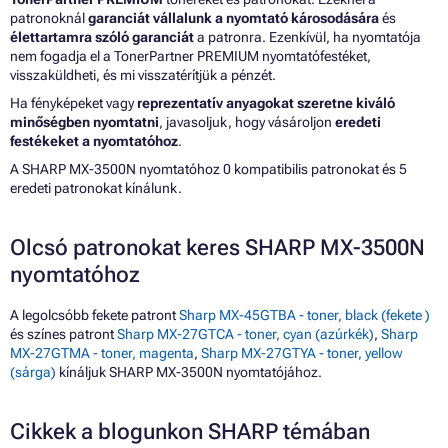
patronoknál
garanciát vállalunk a nyomtató károsodására
és
élettartamra szóló garanciát
a patronra. Ezenkívül, ha nyomtatója
nem fogadja el a TonerPartner PREMIUM nyomtatófestéket,
visszaküldheti, és mi visszatérítjük a pénzét.
Ha fényképeket vagy
reprezentatív anyagokat szeretne kiváló
minőségben nyomtatni
, javasoljuk, hogy vásároljon
eredeti
festékeket a nyomtatóhoz
.
A SHARP MX-3500N nyomtatóhoz 0 kompatibilis patronokat és 5
eredeti patronokat kínálunk.
Olcsó patronokat keres SHARP MX-3500N
nyomtatóhoz
A legolcsóbb fekete patront
Sharp MX-45GTBA - toner, black (fekete )
és színes patront
Sharp MX-27GTCA - toner, cyan (azúrkék)
,
Sharp
MX-27GTMA - toner, magenta
,
Sharp MX-27GTYA - toner, yellow
(sárga)
kínáljuk SHARP MX-3500N nyomtatójához.
Cikkek a blogunkon SHARP témában