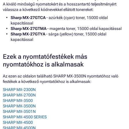
A kiváló minőségű nyomatokért és a hosszantartó teljesítményért
válassza a következő kódnevekkel ellátott tonereket:
Sharp MX-27GTCA
- azúrkék (cyan) toner, 15000 oldal
kapacitással
Sharp MX-27GTMA
- magenta toner, 15000 oldal kapacitással
Sharp MX-27GTYA
- sárga (yellow) toner, 15000 oldal
kapacitással
Ezek a nyomtatófestékek más
nyomtatókhoz is alkalmasak
Az ezen az oldalon található SHARP MX-3500N nyomtatóhoz való
festékek a következő nyomtatókhoz is alkalmasak:
SHARP MX-2300N
SHARP MX-2700N
SHARP MX-3500
SHARP MX-3500N
SHARP MX-3501N
SHARP MX-4500 SERIES
SHARP MX-4500
SHARP MX-4500N