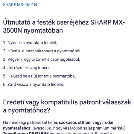
SHARP MX-4501N
Útmutató a festék cseréjéhez SHARP MX-
3500N nyomtatóban
1. Nyisd ki a nyomtató fedelét.
2. Húzd ki a használt tonert a nyomtatóból.
3. Vegyél ki egy új tonert a csomagolásból.
4. Jól rázd fel az új tonert.
5. Helyezd be az új tonert a nyomtatóba.
6. Zárd vissza a nyomtató fedelét.
Eredeti vagy kompatibilis patront válasszak
a nyomtatóhoz?
Ha minőségi patronokat keres
szokásos otthoni vagy irodai
nyomtatáshoz
, javasoljuk, hogy vásároljon saját prémium márkájú
TonerPartner PREMIUM
tonereket és patronokat. Ezeknél a