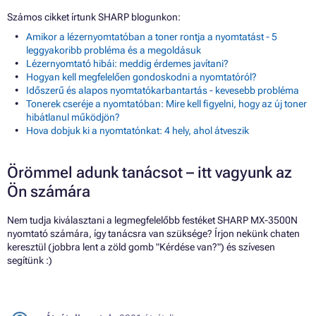
Számos cikket írtunk SHARP blogunkon:
Amikor a lézernyomtatóban a toner rontja a nyomtatást - 5
leggyakoribb probléma és a megoldásuk
Lézernyomtató hibái: meddig érdemes javítani?
Hogyan kell megfelelően gondoskodni a nyomtatóról?
Időszerű és alapos nyomtatókarbantartás - kevesebb probléma
Tonerek cseréje a nyomtatóban: Mire kell figyelni, hogy az új toner
hibátlanul működjön?
Hova dobjuk ki a nyomtatónkat: 4 hely, ahol átveszik
Örömmel adunk tanácsot – itt vagyunk az
Ön számára
Nem tudja kiválasztani a legmegfelelőbb festéket SHARP MX-3500N
nyomtató számára, így tanácsra van szüksége? Írjon nekünk chaten
keresztül (jobbra lent a zöld gomb "Kérdése van?") és szívesen
segítünk :)