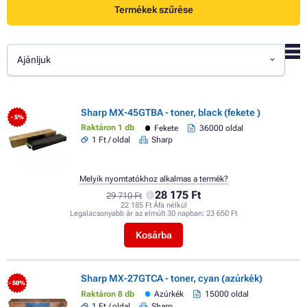
Termékek szűrése
Ajánljuk
Sharp MX-45GTBA - toner, black (fekete )
- 5%
Raktáron 1 db
Fekete
36000 oldal
1 Ft / oldal
Sharp
Melyik nyomtatókhoz alkalmas a termék?
28 175 Ft
29 710 Ft
22 185 Ft Áfa nélkül
Legalacsonyabb ár az elmúlt 30 napban:
23 650 Ft
Kosárba
Sharp MX-27GTCA - toner, cyan (azúrkék)
- 50%
Raktáron 8 db
Azúrkék
15000 oldal
1 Ft / oldal
Sharp