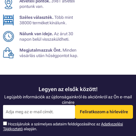
Átvételi pontok.
3981 átvételi
pontunk van.
Széles választék.
Több mint
38000 terméket kínálunk.
Nálunk van ideje.
Az árut 30
napon belül visszaküldheti.
Megjutalmazzuk Önt.
Minden
vásárlás után hűségpontot kap.
Legyen az elsők között!
Legújabb információk az újdonságainkról és akciónkról az Ön e-mail
címére
Feliratkozom a hírlevélre
Hozzájárulok a szémelyes adataim feldolgozásához az
Adatkezelési
Tájékoztató
alapján.