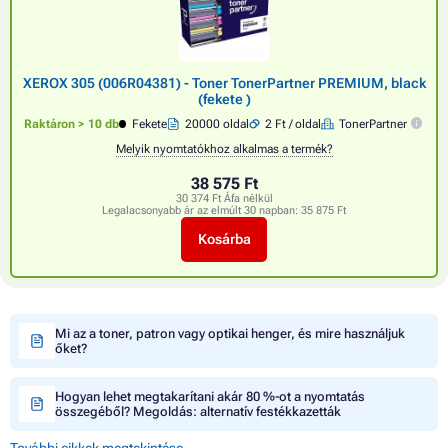
XEROX 305 (006R04381) - Toner TonerPartner PREMIUM, black
(fekete )
Raktáron > 10 db
Fekete
20000 oldal
2 Ft / oldal
TonerPartner
Melyik nyomtatókhoz alkalmas a termék?
38 575 Ft
30 374 Ft Áfa nélkül
Legalacsonyabb ár az elmúlt 30 napban:
35 875 Ft
Kosárba
Mi az a toner, patron vagy optikai henger, és mire használjuk
őket?
Hogyan lehet megtakarítani akár 80 %-ot a nyomtatás
összegéből? Megoldás: alternatív festékkazetták
További cikkek megtekintése