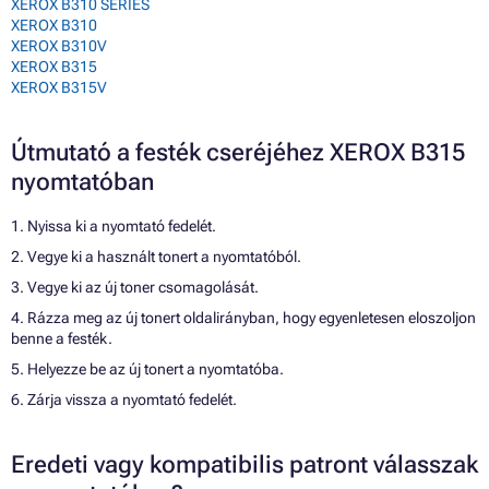
XEROX B310 SERIES
XEROX B310
XEROX B310V
XEROX B315
XEROX B315V
Útmutató a festék cseréjéhez XEROX B315
nyomtatóban
1. Nyissa ki a nyomtató fedelét.
2. Vegye ki a használt tonert a nyomtatóból.
3. Vegye ki az új toner csomagolását.
4. Rázza meg az új tonert oldalirányban, hogy egyenletesen eloszoljon
benne a festék.
5. Helyezze be az új tonert a nyomtatóba.
6. Zárja vissza a nyomtató fedelét.
Eredeti vagy kompatibilis patront válasszak