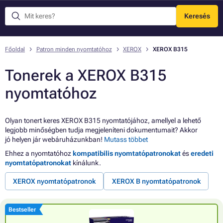
Keresés
Menü
Főoldal
Patron minden nyomtatóhoz
XEROX
XEROX B315
Tonerek a XEROX B315
nyomtatóhoz
Olyan tonert keres XEROX B315 nyomtatójához, amellyel a lehető
legjobb minőségben tudja megjeleníteni dokumentumait? Akkor
jó helyen jár webáruházunkban!
Mutass többet
Ehhez a nyomtatóhoz
kompatibilis nyomtatópatronokat
és
eredeti
nyomtatópatronokat
kínálunk.
XEROX nyomtatópatronok
XEROX B nyomtatópatronok
Bestseller