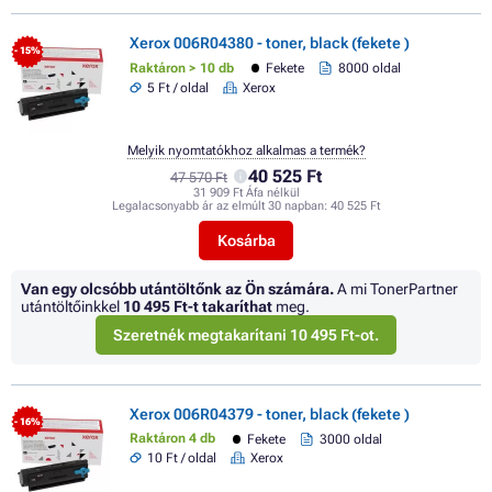
Xerox 006R04380 - toner, black (fekete )
- 15%
Raktáron > 10 db
Fekete
8000 oldal
5 Ft / oldal
Xerox
Melyik nyomtatókhoz alkalmas a termék?
40 525 Ft
47 570 Ft
31 909 Ft Áfa nélkül
Legalacsonyabb ár az elmúlt 30 napban:
40 525 Ft
Kosárba
Van egy olcsóbb utántöltőnk az Ön számára.
A mi TonerPartner
utántöltőinkkel
10 495 Ft
-t takaríthat
meg.
Szeretnék megtakarítani 10 495 Ft-ot.
Xerox 006R04379 - toner, black (fekete )
- 16%
Raktáron 4 db
Fekete
3000 oldal
10 Ft / oldal
Xerox