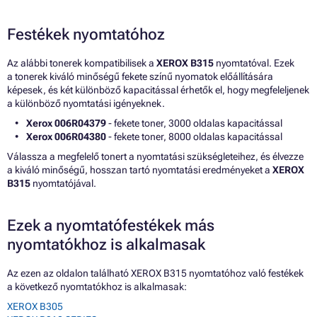
Festékek nyomtatóhoz
Az alábbi tonerek kompatibilisek a
XEROX B315
nyomtatóval. Ezek
a tonerek kiváló minőségű fekete színű nyomatok előállítására
képesek, és két különböző kapacitással érhetők el, hogy megfeleljenek
a különböző nyomtatási igényeknek.
Xerox 006R04379
- fekete toner, 3000 oldalas kapacitással
Xerox 006R04380
- fekete toner, 8000 oldalas kapacitással
Válassza a megfelelő tonert a nyomtatási szükségleteihez, és élvezze
a kiváló minőségű, hosszan tartó nyomtatási eredményeket a
XEROX
B315
nyomtatójával.
Ezek a nyomtatófestékek más
nyomtatókhoz is alkalmasak
Az ezen az oldalon található XEROX B315 nyomtatóhoz való festékek
a következő nyomtatókhoz is alkalmasak:
XEROX B305