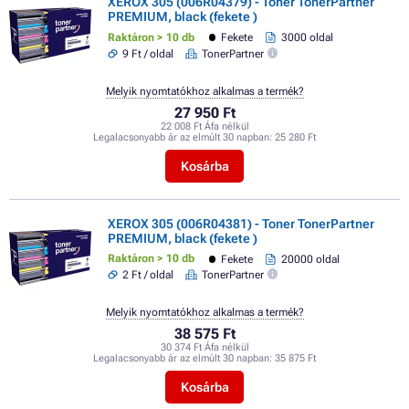
XEROX 305 (006R04379) - Toner TonerPartner
PREMIUM, black (fekete )
Raktáron > 10 db
Fekete
3000 oldal
9 Ft / oldal
TonerPartner
Melyik nyomtatókhoz alkalmas a termék?
27 950 Ft
22 008 Ft Áfa nélkül
Legalacsonyabb ár az elmúlt 30 napban:
25 280 Ft
Kosárba
XEROX 305 (006R04381) - Toner TonerPartner
PREMIUM, black (fekete )
Raktáron > 10 db
Fekete
20000 oldal
2 Ft / oldal
TonerPartner
Melyik nyomtatókhoz alkalmas a termék?
38 575 Ft
30 374 Ft Áfa nélkül
Legalacsonyabb ár az elmúlt 30 napban:
35 875 Ft
Kosárba