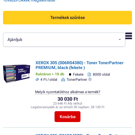
Termékek szűrése
Ajánljuk
XEROX 305 (006R04380) - Toner TonerPartner
PREMIUM, black (fekete )
Raktáron > 10 db
Fekete
8000 oldal
4 Ft / oldal
TonerPartner
Melyik nyomtatókhoz alkalmas a termék?
30 030 Ft
23 646 Ft Áfa nélkül
Legalacsonyabb ár az elmúlt 30 napban:
28 130 Ft
Kosárba