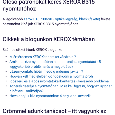
Olcsó patronokat keres XEROX B315
nyomtatóhoz
A legolcsóbb
Xerox 013R00690 - optikai egység, black (fekete)
fekete
patronokat kínáljuk XEROX B315 nyomtatójához.
Cikkek a blogunkon XEROX témában
Számos cikket írtunk XEROX blogunkon:
Miért érdemes XEROX tonereket vásárolni?
Amikor a lézernyomtatóban a toner rontja a nyomtatást - 5
leggyakoribb probléma és a megoldásuk
Lézernyomtató hibái: meddig érdemes javítani?
Hogyan kell megfelelően gondoskodni a nyomtatóról?
Időszerű és alapos nyomtatókarbantartás - kevesebb probléma
Tonerek cseréje a nyomtatóban: Mire kell figyelni, hogy az új toner
hibátlanul működjön?
Hova dobjuk ki a nyomtatónkat: 4 hely, ahol átveszik
Örömmel adunk tanácsot – itt vagyunk az