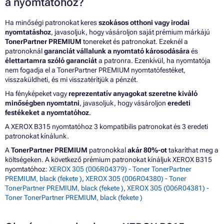
a nyomtatóhoz?
Ha minőségi patronokat keres
szokásos otthoni vagy irodai
nyomtatáshoz
, javasoljuk, hogy vásároljon saját prémium márkájú
TonerPartner PREMIUM
tonereket és patronokat. Ezeknél a
patronoknál
garanciát vállalunk a nyomtató károsodására
és
élettartamra szóló garanciát
a patronra. Ezenkívül, ha nyomtatója
nem fogadja el a TonerPartner PREMIUM nyomtatófestéket,
visszaküldheti, és mi visszatérítjük a pénzét.
Ha fényképeket vagy
reprezentatív anyagokat szeretne kiváló
minőségben nyomtatni
, javasoljuk, hogy vásároljon
eredeti
festékeket a nyomtatóhoz
.
A XEROX B315 nyomtatóhoz 3 kompatibilis patronokat és 3 eredeti
patronokat kínálunk.
A
TonerPartner PREMIUM
patronokkal
akár 80%-ot
takaríthat meg a
költségeken. A következő prémium patronokat kínáljuk XEROX B315
nyomtatóhoz:
XEROX 305 (006R04379) - Toner TonerPartner
PREMIUM, black (fekete )
,
XEROX 305 (006R04380) - Toner
TonerPartner PREMIUM, black (fekete )
,
XEROX 305 (006R04381) -
Toner TonerPartner PREMIUM, black (fekete )