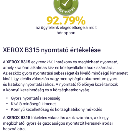
92.79%
az ügyfeleink elégedettsége a múlt
hónapban
XEROX B315 nyomtató értékelése
A
XEROX B315
egy rendkívül hatékony és megbízható nyomtató,
amely kiválóan alkalmas kis- és középvállalkozások számára.
Az eszköz gyors nyomtatási sebességet és kiváló minőségű kimenetet
kínál, így ideális választás nagy mennyiségű dokumentum gyors
és hatékony nyomtatásához. A nyomtató fő előnyei közé tartozik
a könnyű kezelhetőség és a költséghatékonyság.
Gyors nyomtatási sebesség
Kiváló minőségű kimenet
Könnyű kezelhetőség és költséghatékony működés
A
XEROX B315
tökéletes választás azok számára, akik egy
megbízható, gyors és gazdaságos nyomtatót keresnek irodai
használatra.