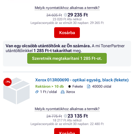
Melyik nyomtatókhoz alkalmas a termék?
29 235 Ft
34 605 Ft
23 020 Ft Áfa nélkül
Legalacsonyabb ár az elmúlt 30 napban:
29 265 Ft
Kosárba
Van egy olcsóbb utántöltőnk az Ön számára.
A mi TonerPartner
utántöltőinkkel
1 285 Ft
-t takaríthat
meg.
Szeretnék megtakarítani 1 285 Ft-ot.
Xerox 013R00690 - optikai egység, black (fekete)
- 7%
Raktáron > 10 db
Fekete
40000 oldal
1 Ft / oldal
Xerox
Melyik nyomtatókhoz alkalmas a termék?
23 135 Ft
24 775 Ft
18 217 Ft Áfa nélkül
Legalacsonyabb ár az elmúlt 30 napban:
22 480 Ft
Kosárba