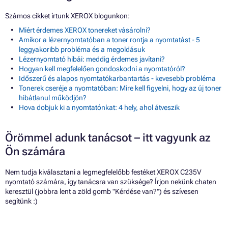
Számos cikket írtunk XEROX blogunkon:
Miért érdemes XEROX tonereket vásárolni?
Amikor a lézernyomtatóban a toner rontja a nyomtatást - 5
leggyakoribb probléma és a megoldásuk
Lézernyomtató hibái: meddig érdemes javítani?
Hogyan kell megfelelően gondoskodni a nyomtatóról?
Időszerű és alapos nyomtatókarbantartás - kevesebb probléma
Tonerek cseréje a nyomtatóban: Mire kell figyelni, hogy az új toner
hibátlanul működjön?
Hova dobjuk ki a nyomtatónkat: 4 hely, ahol átveszik
Örömmel adunk tanácsot – itt vagyunk az
Ön számára
Nem tudja kiválasztani a legmegfelelőbb festéket XEROX C235V
nyomtató számára, így tanácsra van szüksége? Írjon nekünk chaten
keresztül (jobbra lent a zöld gomb "Kérdése van?") és szívesen
segítünk :)