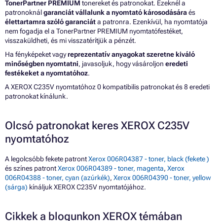
TonerPartner PREMIUM
tonereket és patronokat. Ezeknél a
patronoknál
garanciát vállalunk a nyomtató károsodására
és
élettartamra szóló garanciát
a patronra. Ezenkívül, ha nyomtatója
nem fogadja el a TonerPartner PREMIUM nyomtatófestéket,
visszaküldheti, és mi visszatérítjük a pénzét.
Ha fényképeket vagy
reprezentatív anyagokat szeretne kiváló
minőségben nyomtatni
, javasoljuk, hogy vásároljon
eredeti
festékeket a nyomtatóhoz
.
A XEROX C235V nyomtatóhoz 0 kompatibilis patronokat és 8 eredeti
patronokat kínálunk.
Olcsó patronokat keres XEROX C235V
nyomtatóhoz
A legolcsóbb fekete patront
Xerox 006R04387 - toner, black (fekete )
és színes patront
Xerox 006R04389 - toner, magenta
,
Xerox
006R04388 - toner, cyan (azúrkék)
,
Xerox 006R04390 - toner, yellow
(sárga)
kínáljuk XEROX C235V nyomtatójához.
Cikkek a blogunkon XEROX témában