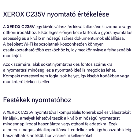
XEROX C235V nyomtató értékelése
A
XEROX C235V
egy kiváló választás kisvállalkozások számára vagy
otthoni irodákhoz. Elsődleges előnyei közé tartozik a gyors nyomtatási
sebesség és a kiváló minőségű színes dokumentumok előállítása.
A beépített Wi-Fi kapcsolatnak köszönhetően könnyen
csatlakoztatható több eszközhöz is, így megkönnyítve a felhasználók
munkáját.
Azok számára, akik sokat nyomtatnak és fontos számukra
a nyomtatási minőség, ez a nyomtató ideális megoldás lehet.
Kompakt méretével nem foglal sok helyet, így kisebb irodákban vagy
munkaterületeken is elfér.
Festékek nyomtatóhoz
A XEROX C235V nyomtatóval kompatibilis tonerek széles választékát
kínáljuk, amelyek lehetővé teszik a kiváló minőségű nyomtatást
mindennapi irodai használatra vagy otthoni feladatokra. Ezek
a tonerek magas oldalkapacitással rendelkeznek, így hosszabb ideig
használhatók anélkül, hogy cserélni kellene őket.