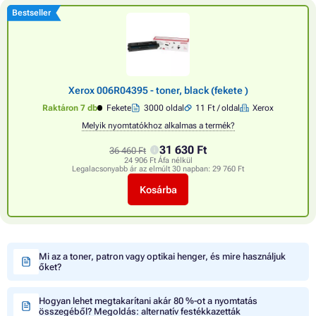
Bestseller
Xerox 006R04395 - toner, black (fekete )
Raktáron 7 db
Fekete
3000 oldal
11 Ft / oldal
Xerox
Melyik nyomtatókhoz alkalmas a termék?
31 630 Ft
36 460 Ft
24 906 Ft Áfa nélkül
Legalacsonyabb ár az elmúlt 30 napban:
29 760 Ft
Kosárba
Mi az a toner, patron vagy optikai henger, és mire használjuk
őket?
Hogyan lehet megtakarítani akár 80 %-ot a nyomtatás
összegéből? Megoldás: alternatív festékkazetták