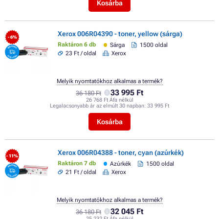
Kosárba
Xerox 006R04390 - toner, yellow (sárga)
- 6%
Raktáron 6 db
Sárga
1500 oldal
23 Ft / oldal
Xerox
Melyik nyomtatókhoz alkalmas a termék?
33 995 Ft
36 180 Ft
26 768 Ft Áfa nélkül
Legalacsonyabb ár az elmúlt 30 napban:
33 995 Ft
Kosárba
Xerox 006R04388 - toner, cyan (azúrkék)
- 11%
Raktáron 7 db
Azúrkék
1500 oldal
21 Ft / oldal
Xerox
Melyik nyomtatókhoz alkalmas a termék?
32 045 Ft
36 180 Ft
25 232 Ft Áfa nélkül