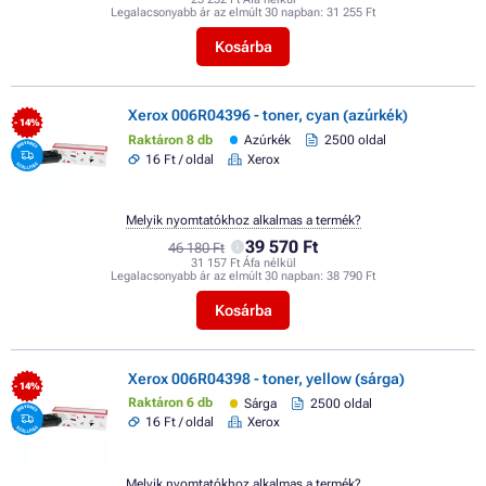
Legalacsonyabb ár az elmúlt 30 napban:
31 255 Ft
Kosárba
Xerox 006R04396 - toner, cyan (azúrkék)
- 14%
Raktáron 8 db
Azúrkék
2500 oldal
16 Ft / oldal
Xerox
Melyik nyomtatókhoz alkalmas a termék?
39 570 Ft
46 180 Ft
31 157 Ft Áfa nélkül
Legalacsonyabb ár az elmúlt 30 napban:
38 790 Ft
Kosárba
Xerox 006R04398 - toner, yellow (sárga)
- 14%
Raktáron 6 db
Sárga
2500 oldal
16 Ft / oldal
Xerox
Melyik nyomtatókhoz alkalmas a termék?