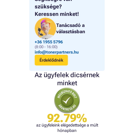
szüksége?
Keressen minket!
Tanácsadó a
választásban
+36 1955 5796
(8:00 - 16:00)
info@tonerpartners.hu
Érdeklődnék
Az ügyfelek dicsérnek
minket
92.79%
az ügyfeleink elégedettsége a múlt
hónapban