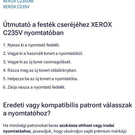
XEROX C235DNI
XEROX C235V
Útmutató a festék cseréjéhez XEROX
C235V nyomtatóban
1. Nyissa ki a nyomtató fedelét.
2. Vegye ki a használt tonert a nyomtatóból.
3. Vegye ki az új toner csomagolását.
4. Rázza meg az új tonert oldalirányban.
5. Helyezze be az új tonert a nyomtatóba.
6. Zárja vissza a nyomtató fedelét.
Eredeti vagy kompatibilis patront válasszak
a nyomtatóhoz?
Ha minőségi patronokat keres
szokásos otthoni vagy irodai
nyomtatáshoz
, javasoljuk, hogy vásároljon saját prémium márkájú