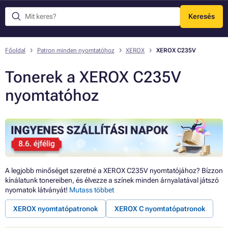
Keresés
Menü
Főoldal
Patron minden nyomtatóhoz
XEROX
XEROX C235V
Tonerek a XEROX C235V
nyomtatóhoz
A legjobb minőséget szeretné a XEROX C235V nyomtatójához? Bízzon
kínálatunk tonereiben, és élvezze a színek minden árnyalatával játszó
nyomatok látványát!
Mutass többet
XEROX nyomtatópatronok
XEROX C nyomtatópatronok