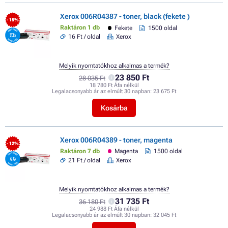
Xerox 006R04387 - toner, black (fekete )
- 15%
Raktáron 1 db
Fekete
1500 oldal
16 Ft / oldal
Xerox
Melyik nyomtatókhoz alkalmas a termék?
23 850 Ft
28 035 Ft
18 780 Ft Áfa nélkül
Legalacsonyabb ár az elmúlt 30 napban:
23 675 Ft
Kosárba
Xerox 006R04389 - toner, magenta
- 12%
Raktáron 7 db
Magenta
1500 oldal
21 Ft / oldal
Xerox
Melyik nyomtatókhoz alkalmas a termék?
31 735 Ft
36 180 Ft
24 988 Ft Áfa nélkül
Legalacsonyabb ár az elmúlt 30 napban:
32 045 Ft