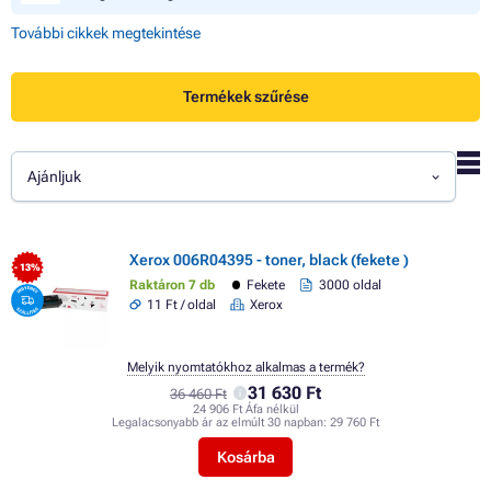
További cikkek megtekintése
Termékek szűrése
Ajánljuk
Xerox 006R04395 - toner, black (fekete )
- 13%
Raktáron 7 db
Fekete
3000 oldal
11 Ft / oldal
Xerox
Melyik nyomtatókhoz alkalmas a termék?
31 630 Ft
36 460 Ft
24 906 Ft Áfa nélkül
Legalacsonyabb ár az elmúlt 30 napban:
29 760 Ft
Kosárba