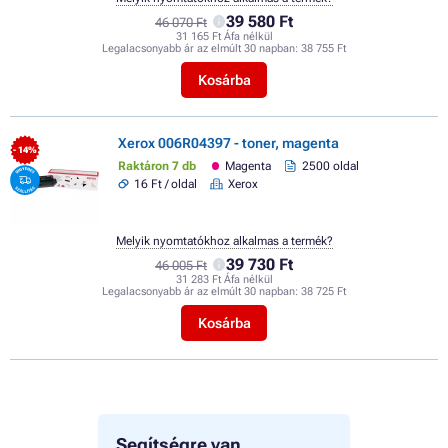
39 580 Ft
46 070 Ft
31 165 Ft Áfa nélkül
Legalacsonyabb ár az elmúlt 30 napban:
38 755 Ft
Kosárba
Xerox 006R04397 - toner, magenta
- 14%
Raktáron 7 db
Magenta
2500 oldal
16 Ft / oldal
Xerox
Melyik nyomtatókhoz alkalmas a termék?
39 730 Ft
46 005 Ft
31 283 Ft Áfa nélkül
Legalacsonyabb ár az elmúlt 30 napban:
38 725 Ft
Kosárba
Segítségre van