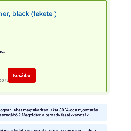
r, black (fekete )
rox
Kosárba
60 Ft
ogyan lehet megtakarítani akár 80 %-ot a nyomtatás
sszegéből? Megoldás: alternatív festékkazetták
%-os lefedettség nyomtatáskor, avagy mennyi ideig