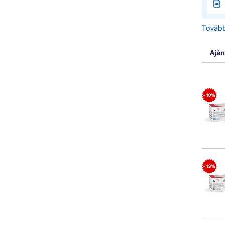
Tovább
Aján
- 10%
- 13%