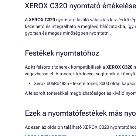
XEROX C320 nyomtató értékelés
A
XEROX C320
nyomtató kiváló választás kis- és köz
kezelhető és integrálható a meglévő hálózatokba, íg
gyorsan és magas minőségben nyomtatni.
Festékek nyomtatóhoz
Az itt felsorolt tonerek kompatibilisek a
XEROX C320
n
végezhesse el. A tonerek kódnevei segítenek a könnyű
Xerox 006R04835 - fekete toner, 8000 oldal kapaci
A felsorolt tonerekkel megbízhatóságot és kiváló nyo
Ezek a nyomtatófestékek más nyo
Az ezen az oldalon található XEROX C320 nyomtatóhoz