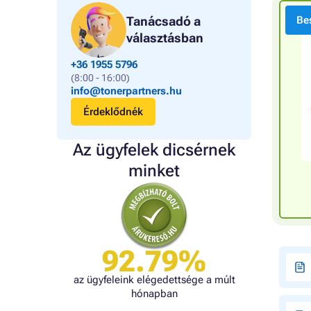
Tanácsadó a
Bes
választásban
+36 1955 5796
(8:00 - 16:00)
info@tonerpartners.hu
Érdeklődnék
Az ügyfelek dicsérnek
minket
92.79%
az ügyfeleink elégedettsége a múlt
hónapban