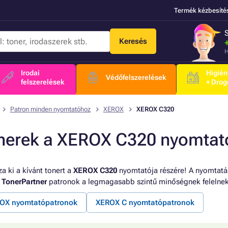
Termék kézbesíté
Keresés
H
Irodai
Higién
Védőfelszerelések
felszerelések
+ Drog
Patron minden nyomtatóhoz
XEROX
XEROX C320
nerek a XEROX C320 nyomtat
a ki a kívánt tonert a
XEROX C320
nyomtatója részére! A nyomtatás
a
TonerPartner
patronok a legmagasabb szintű minőségnek felelne
OX nyomtatópatronok
XEROX C nyomtatópatronok