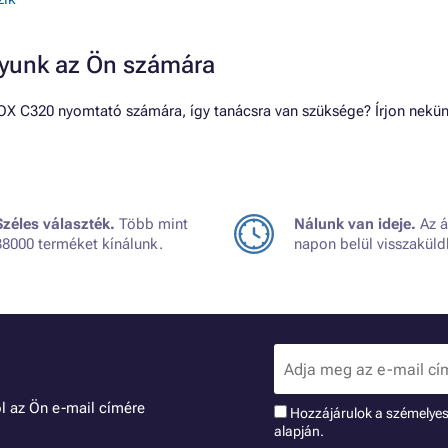
gyunk az Ön számára
OX C320 nyomtató számára, így tanácsra van szüksége? Írjon nekün
Széles választék.
Több mint
Nálunk van ideje.
Az á
38000 terméket kínálunk.
napon belül visszaküld
l az Ön e-mail címére
Hozzájárulok a szémelye
alapján.