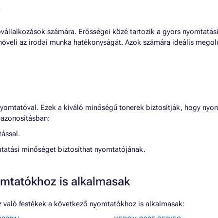
e
épvállalkozások számára. Erősségei közé tartozik a gyors nyomtat
y növeli az irodai munka hatékonyságát. Azok számára ideális me
yomtatóval. Ezek a kiváló minőségű tonerek biztosítják, hogy nyo
 azonosításban:
tással.
mtatási minőséget biztosíthat nyomtatójának.
mtatókhoz is alkalmasak
 való festékek a következő nyomtatókhoz is alkalmasak: