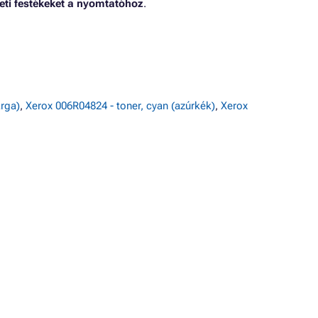
eti festékeket a nyomtatóhoz
.
árga)
,
Xerox 006R04824 - toner, cyan (azúrkék)
,
Xerox