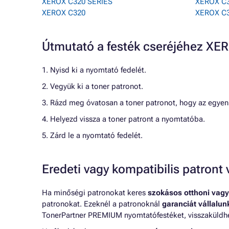
XEROX C320 SERIES
XEROX C
XEROX C320
XEROX C
Útmutató a festék cseréjéhez X
1. Nyisd ki a nyomtató fedelét.
2. Vegyük ki a toner patronot.
3. Rázd meg óvatosan a toner patronot, hogy az egyenl
4. Helyezd vissza a toner patront a nyomtatóba.
5. Zárd le a nyomtató fedelét.
Eredeti vagy kompatibilis patron
Ha minőségi patronokat keres
szokásos otthoni vagy
patronokat. Ezeknél a patronoknál
garanciát vállalu
TonerPartner PREMIUM nyomtatófestéket, visszaküldheti