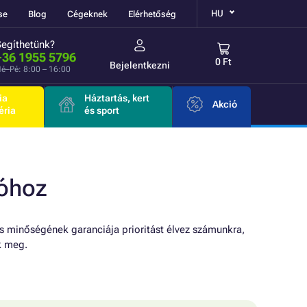
HU
se
Blog
Cégeknek
Elérhetőség
Segíthetünk?
+36 1955 5796
0 Ft
Bejelentkezni
é–Pé: 8:00 – 16:00
ia
Háztartás, kert
Akció
éria
és sport
óhoz
 minőségének garanciája prioritást élvez számunkra,
k meg.