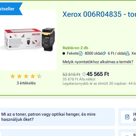
tseller
Xerox 006R04835 - tone
Raktáron 2 db
Fekete
8000 oldal
6 Ft / oldal
Xe
Melyik nyomtatókhoz alkalmas a termék?
45 565 Ft
52 515 Ft
35 878 Ft Áfa nélkül
3 értékelés
Legalacsonyabb ár az elmúlt 30 napban:
44 6
Mi az a toner, patron vagy optikai henger, és mire
H
használjuk őket?
ö
5