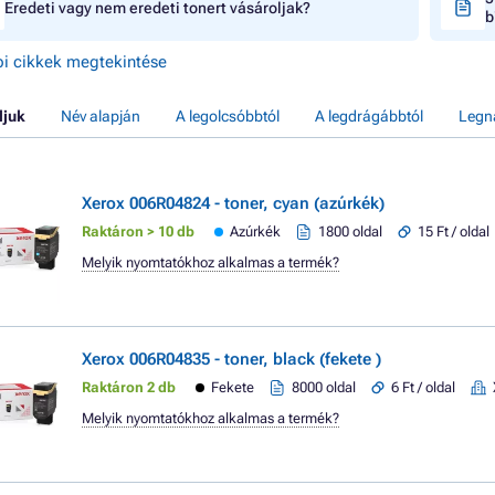
Eredeti vagy nem eredeti tonert vásároljak?
b
i cikkek megtekintése
ljuk
Név alapján
A legolcsóbbtól
A legdrágábbtól
Legn
Xerox 006R04824 - toner, cyan (azúrkék)
Raktáron > 10 db
Azúrkék
1800 oldal
15 Ft / oldal
Melyik nyomtatókhoz alkalmas a termék?
Xerox 006R04835 - toner, black (fekete )
Raktáron 2 db
Fekete
8000 oldal
6 Ft / oldal
Melyik nyomtatókhoz alkalmas a termék?