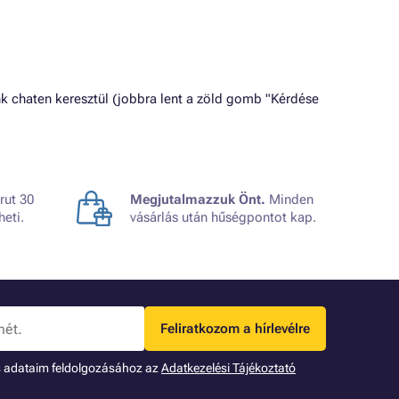
k chaten keresztül (jobbra lent a zöld gomb "Kérdése
rut 30
Megjutalmazzuk Önt.
Minden
heti.
vásárlás után hűségpontot kap.
Feliratkozom a hírlevélre
s adataim feldolgozásához az
Adatkezelési Tájékoztató