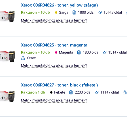
Xerox 006R04826 - toner, yellow (sárga)
Raktáron > 10 db
Sárga
1800 oldal
15 Ft / oldal
Melyik nyomtatókhoz alkalmas a termék?
Xerox 006R04825 - toner, magenta
Raktáron > 10 db
Magenta
1800 oldal
15 Ft / oldal
Xerox
Melyik nyomtatókhoz alkalmas a termék?
Xerox 006R04827 - toner, black (fekete )
Raktáron 1 db
Fekete
2200 oldal
11 Ft / oldal
Melyik nyomtatókhoz alkalmas a termék?