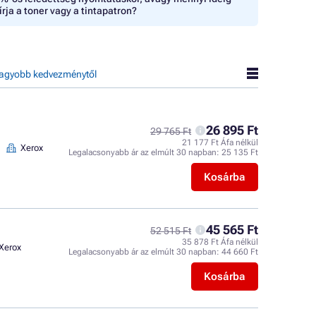
írja a toner vagy a tintapatron?
agyobb kedvezménytől
26 895 Ft
29 765 Ft
21 177 Ft Áfa nélkül
Xerox
Legalacsonyabb ár az elmúlt 30 napban:
25 135 Ft
Kosárba
45 565 Ft
52 515 Ft
35 878 Ft Áfa nélkül
Xerox
Legalacsonyabb ár az elmúlt 30 napban:
44 660 Ft
Kosárba