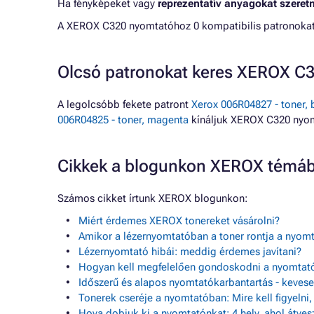
Ha fényképeket vagy
reprezentatív anyagokat szeret
A XEROX C320 nyomtatóhoz 0 kompatibilis patronokat 
Olcsó patronokat keres XEROX C
A legolcsóbb fekete patront
Xerox 006R04827 - toner, b
006R04825 - toner, magenta
kínáljuk XEROX C320 nyom
Cikkek a blogunkon XEROX témá
Számos cikket írtunk XEROX blogunkon:
Miért érdemes XEROX tonereket vásárolni?
Amikor a lézernyomtatóban a toner rontja a nyom
Lézernyomtató hibái: meddig érdemes javítani?
Hogyan kell megfelelően gondoskodni a nyomtató
Időszerű és alapos nyomtatókarbantartás - keve
Tonerek cseréje a nyomtatóban: Mire kell figyelni
Hova dobjuk ki a nyomtatónkat: 4 hely, ahol átves