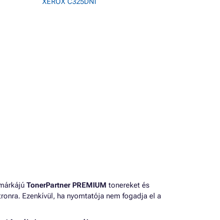
XEROX C325DNI
 márkájú
TonerPartner PREMIUM
tonereket és
ronra. Ezenkívül, ha nyomtatója nem fogadja el a