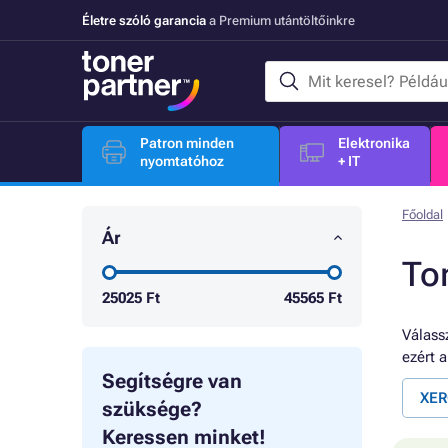
Életre szóló garancia
a Premium utántöltőinkre
Patron minden
Elektronika
nyomtatóhoz
+ IT
Főoldal
Ár
To
25025
Ft
45565
Ft
Válassz
ezért 
Segítségre van
XER
szüksége?
Keressen minket!