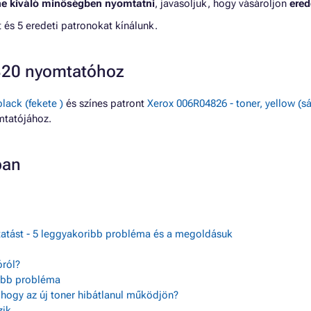
ne kiváló minőségben nyomtatni
, javasoljuk, hogy vásároljon
ered
és 5 eredeti patronokat kínálunk.
320 nyomtatóhoz
lack (fekete )
és színes patront
Xerox 006R04826 - toner, yellow (s
tatójához.
ban
tatást - 5 leggyakoribb probléma és a megoldásuk
ról?
sebb probléma
, hogy az új toner hibátlanul működjön?
zik