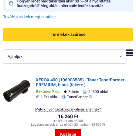
Hogyan lehet megtakarítani akár 80 %-ot a nyomtatás
összegéből? Megoldás: alternatív festékkazetták
További cikkek megtekintése
Termékek szűrése
Ajánljuk
XEROX 400 (106R03585) - Toner TonerPartner
PREMIUM, black (fekete )
Raktáron 9 db
Fekete
24600 oldal
1 Ft / oldal
TonerPartner
Melyik nyomtatókhoz alkalmas a termék?
16 260 Ft
12 803 Ft Áfa nélkül
Legalacsonyabb ár az elmúlt 30 napban:
14 835 Ft
Kosárba