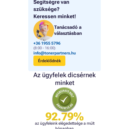
Segítségre van
szüksége?
Keressen minket!
Tanácsadó a
választásban
+36 1955 5796
(8:00 - 16:00)
info@tonerpartners.hu
Érdeklődnék
Az ügyfelek dicsérnek
minket
92.79%
az ügyfeleink elégedettsége a múlt
hónapban