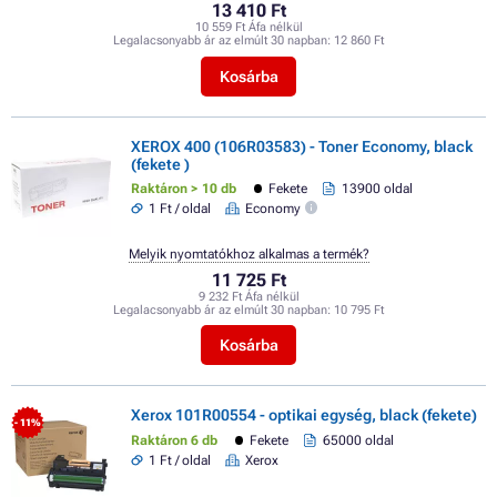
13 410 Ft
10 559 Ft Áfa nélkül
Legalacsonyabb ár az elmúlt 30 napban:
12 860 Ft
Kosárba
XEROX 400 (106R03583) - Toner Economy, black
(fekete )
Raktáron > 10 db
Fekete
13900 oldal
1 Ft / oldal
Economy
Melyik nyomtatókhoz alkalmas a termék?
11 725 Ft
9 232 Ft Áfa nélkül
Legalacsonyabb ár az elmúlt 30 napban:
10 795 Ft
Kosárba
Xerox 101R00554 - optikai egység, black (fekete)
- 11%
Raktáron 6 db
Fekete
65000 oldal
1 Ft / oldal
Xerox