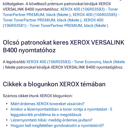
költségeken. A következő prémium patronokat kínáljuk XEROX
VERSALINK B400 nyomtatóhoz:
XEROX 400 (106R03583) - Toner
TonerPartner PREMIUM, black (fekete )
,
XEROX 400 (106R03585) -
Toner TonerPartner PREMIUM, black (fekete )
,
XEROX 400
(106R03581) - Toner TonerPartner PREMIUM, black (fekete )
Olcsó patronokat keres XEROX VERSALINK
B400 nyomtatóhoz
A legolcsóbb
XEROX 400 (106R03583) - Toner Economy, black (fekete
)
fekete patronokat kínáljuk XEROX VERSALINK B400 nyomtatójához.
Cikkek a blogunkon XEROX témában
Számos cikket írtunk XEROX blogunkon:
Miért érdemes XEROX tonereket vásárolni?
Amikor a lézernyomtatóban a toner rontja a nyomtatást - 5
leggyakoribb probléma és a megoldásuk
Lézernyomtató hibái: meddig érdemes javítani?
Hogyan kell megfelelően gondoskodni a nyomtatóról?