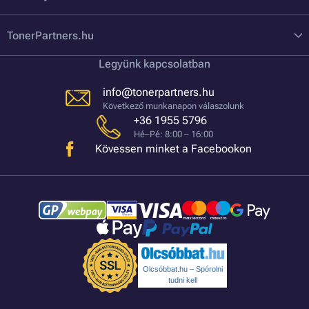
TonerPartners.hu
Legyünk kapcsolatban
info@tonerpartners.hu
Következő munkanapon válaszolunk
+36 1955 5796
Hé–Pé: 8:00 – 16:00
Kövessen minket a Facebookon
Olcsóbbat.hu – Spórolni
tudni kell