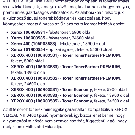
A XEROX VERSALINK B400 nyomtatóhoz kompatibilis tonerek széles
választékát kínáljuk, amelyek között megtalálhatóak a hagyományos,
prémium és gazdaságos változatok is. Az alábbiakban felsoroljuk
a különböző típusú tonerek kódneveit és kapacitásait, hogy
könnyebben megtalálhassa az Ön számára legmegfelelőbb opciót.
Xerox 106R03581
- fekete toner, 5900 oldal
Xerox 106R03585
- fekete toner, 24600 oldal
Xerox 400 (106R03583)
- fekete toner, 13900 oldal
Xerox 101R00554
- optikai egység, fekete, 65000 oldal
XEROX 400 (106R03581) - Toner TonerPartner PREMIUM
,
fekete, 5900 oldal
XEROX 400 (106R03583) - Toner TonerPartner PREMIUM
,
fekete, 13900 oldal
XEROX 400 (106R03585) - Toner TonerPartner PREMIUM
,
fekete, 24600 oldal
XEROX 400 (106R03581) - Toner Economy
, fekete, 5900 oldal
XEROX 400 (106R03583) - Toner Economy
, fekete, 13900 oldal
XEROX 400 (106R03585) - Toner Economy
, fekete, 24600 oldal
Az itt felsorolt tonerek mindegyike garantáltan kompatibilis a XEROX
VERSALINK B400 típusú nyomtatóval, így biztos lehet benne, hogy
a nyomtatási minőség nem szenved csorbát, függetlenül attól, hogy
melyik toner változatot választja.