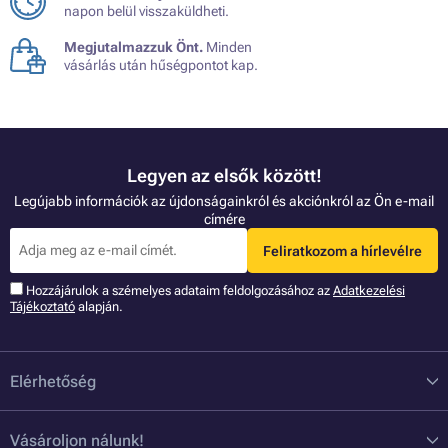
napon belül visszaküldheti.
Megjutalmazzuk Önt.
Minden
vásárlás után hűségpontot kap.
Legyen az elsők között!
Legújabb információk az újdonságainkról és akciónkról az Ön e-mail
címére
Feliratkozom a hírlevélre
Hozzájárulok a szémelyes adataim feldolgozásához az
Adatkezelési
Tájékoztató
alapján.
Elérhetőség
Vásároljon nálunk!