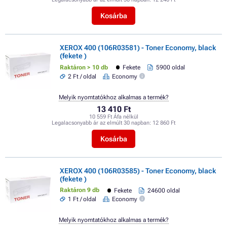
Kosárba
XEROX 400 (106R03581) - Toner Economy, black
(fekete )
Raktáron > 10 db
Fekete
5900 oldal
2 Ft / oldal
Economy
Melyik nyomtatókhoz alkalmas a termék?
13 410 Ft
10 559 Ft Áfa nélkül
Legalacsonyabb ár az elmúlt 30 napban:
12 860 Ft
Kosárba
XEROX 400 (106R03585) - Toner Economy, black
(fekete )
Raktáron 9 db
Fekete
24600 oldal
1 Ft / oldal
Economy
Melyik nyomtatókhoz alkalmas a termék?