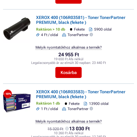
XEROX 400 (106R03581) - Toner TonerPartner
PREMIUM, black (fekete )
Raktáron > 10 db
Fekete
5900 oldal
4 Ft / oldal
TonerPartner
Melyik nyomtatókhoz alkalmas a termék?
24 955 Ft
19 650 Ft Áfa nélkül
Legalacsonyabb ár az elmúlt 30 napban:
23 440 Ft
Kosárba
XEROX 400 (106R03583) - Toner TonerPartner
- 15%
PREMIUM, black (fekete )
Raktáron 1 db
Fekete
13900 oldal
1 Ft / oldal
TonerPartner
Melyik nyomtatókhoz alkalmas a termék?
13 030 Ft
15 320 Ft
10 260 Ft Áfa nélkül
Legalacsonyabb ár az elmúlt 30 napban:
12 240 Ft