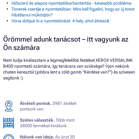
Időszerű és alapos nyomtatókarbantartás - kevesebb probléma
Tonerek cseréje a nyomtatóban: Mire kell figyelni, hogy az új toner
hibátlanul működjön?
Hova dobjuk ki a nyomtatónkat: 4 hely, ahol átveszik
Örömmel adunk tanácsot – itt vagyunk az
Ön számára
Nem tudja kiválasztani a legmegfelelőbb festéket XEROX VERSALINK
B400 nyomtató számára, így tanácsra van szüksége? Írjon nekünk
chaten keresztül (jobbra lent a zöld gomb "Kérdése van?") és szívesen
segítünk :)
Átvételi pontok.
3981 átvételi
pontunk van.
Széles választék.
Több mint
38000 terméket kínálunk.
Nálunk van ideje.
Az árut 30