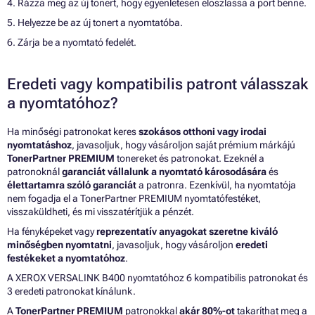
4. Rázza meg az új tonert, hogy egyenletesen eloszlassa a port benne.
5. Helyezze be az új tonert a nyomtatóba.
6. Zárja be a nyomtató fedelét.
Eredeti vagy kompatibilis patront válasszak
a nyomtatóhoz?
Ha minőségi patronokat keres
szokásos otthoni vagy irodai
nyomtatáshoz
, javasoljuk, hogy vásároljon saját prémium márkájú
TonerPartner PREMIUM
tonereket és patronokat. Ezeknél a
patronoknál
garanciát vállalunk a nyomtató károsodására
és
élettartamra szóló garanciát
a patronra. Ezenkívül, ha nyomtatója
nem fogadja el a TonerPartner PREMIUM nyomtatófestéket,
visszaküldheti, és mi visszatérítjük a pénzét.
Ha fényképeket vagy
reprezentatív anyagokat szeretne kiváló
minőségben nyomtatni
, javasoljuk, hogy vásároljon
eredeti
festékeket a nyomtatóhoz
.
A XEROX VERSALINK B400 nyomtatóhoz 6 kompatibilis patronokat és
3 eredeti patronokat kínálunk.
A
TonerPartner PREMIUM
patronokkal
akár 80%-ot
takaríthat meg a