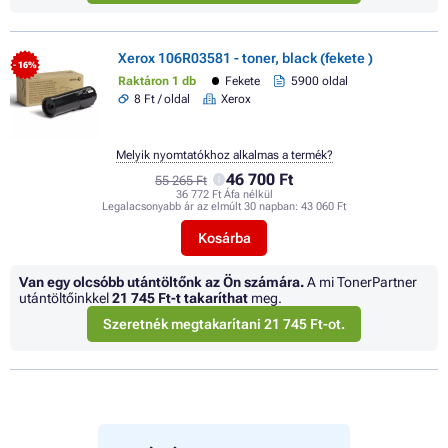
Xerox 106R03581 - toner, black (fekete )
- 16%
Raktáron 1 db
Fekete
5900 oldal
8 Ft / oldal
Xerox
Melyik nyomtatókhoz alkalmas a termék?
46 700 Ft
55 265 Ft
36 772 Ft Áfa nélkül
Legalacsonyabb ár az elmúlt 30 napban:
43 060 Ft
Kosárba
Van egy olcsóbb utántöltőnk az Ön számára.
A mi TonerPartner
utántöltőinkkel
21 745 Ft
-t takaríthat
meg.
Szeretnék megtakarítani 21 745 Ft-ot.