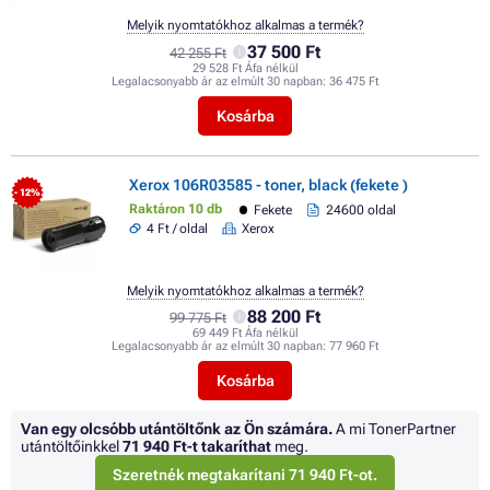
Melyik nyomtatókhoz alkalmas a termék?
37 500 Ft
42 255 Ft
29 528 Ft Áfa nélkül
Legalacsonyabb ár az elmúlt 30 napban:
36 475 Ft
Kosárba
Xerox 106R03585 - toner, black (fekete )
- 12%
Raktáron 10 db
Fekete
24600 oldal
4 Ft / oldal
Xerox
Melyik nyomtatókhoz alkalmas a termék?
88 200 Ft
99 775 Ft
69 449 Ft Áfa nélkül
Legalacsonyabb ár az elmúlt 30 napban:
77 960 Ft
Kosárba
Van egy olcsóbb utántöltőnk az Ön számára.
A mi TonerPartner
utántöltőinkkel
71 940 Ft
-t takaríthat
meg.
Szeretnék megtakarítani 71 940 Ft-ot.