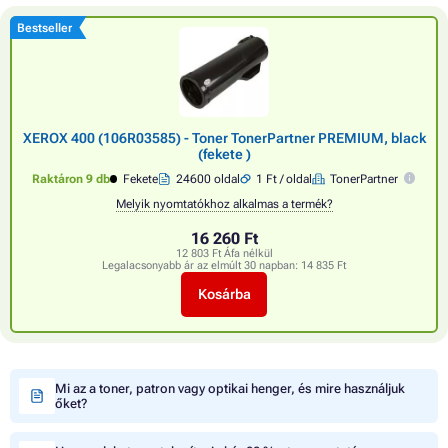
Bestseller
XEROX 400 (106R03585) - Toner TonerPartner PREMIUM, black
(fekete )
Raktáron 9 db
Fekete
24600 oldal
1 Ft / oldal
TonerPartner
Melyik nyomtatókhoz alkalmas a termék?
16 260 Ft
12 803 Ft Áfa nélkül
Legalacsonyabb ár az elmúlt 30 napban:
14 835 Ft
Kosárba
Mi az a toner, patron vagy optikai henger, és mire használjuk
őket?