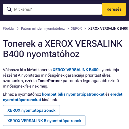
Keresés
Menü
Főoldal
Patron minden nyomtatóhoz
XEROX
XEROX VERSALINK B400
Tonerek a XEROX VERSALINK
B400 nyomtatóhoz
Válassza ki a kívánt tonert a
XEROX VERSALINK B400
nyomtatója
részére! A nyomtatás minőségének garanciája prioritást élvez
számunkra, ezért a
TonerPartner
patronok a legmagasabb szintű
minőségnek felelnek meg.
Ehhez a nyomtatóhoz
kompatibilis nyomtatópatronokat
és
eredeti
nyomtatópatronokat
kínálunk.
XEROX nyomtatópatronok
XEROX VERSALINK B nyomtatópatronok