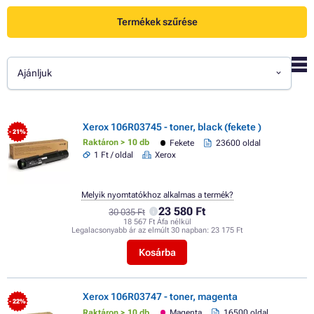
Termékek szűrése
Ajánljuk
Xerox 106R03745 - toner, black (fekete )
- 21%
Raktáron > 10 db
Fekete
23600 oldal
1 Ft / oldal
Xerox
Melyik nyomtatókhoz alkalmas a termék?
23 580 Ft
30 035 Ft
18 567 Ft Áfa nélkül
Legalacsonyabb ár az elmúlt 30 napban:
23 175 Ft
Kosárba
Xerox 106R03747 - toner, magenta
- 22%
Raktáron > 10 db
Magenta
16500 oldal