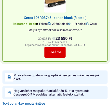
Xerox 106R03745 - toner, black (fekete )
Raktáron > 10 db
Fekete
23600 oldal
1 Ft / oldal
Xerox
Melyik nyomtatókhoz alkalmas a termék?
23 580 Ft
30 035 Ft
18 567 Ft Áfa nélkül
Legalacsonyabb ár az elmúlt 30 napban:
23 175 Ft
Kosárba
Mi az a toner, patron vagy optikai henger, és mire használjuk
őket?
Hogyan lehet megtakarítani akár 80 %-ot a nyomtatás
összegéből? Megoldás: alternatív festékkazetták
További cikkek megtekintése