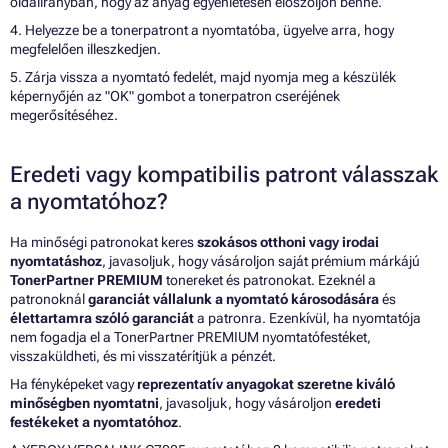
oldalirányban, hogy az anyag egyenletesen eloszoljon benne.
4. Helyezze be a tonerpatront a nyomtatóba, ügyelve arra, hogy
megfelelően illeszkedjen.
5. Zárja vissza a nyomtató fedelét, majd nyomja meg a készülék
képernyőjén az "OK" gombot a tonerpatron cseréjének
megerősítéséhez.
Eredeti vagy kompatibilis patront válasszak
a nyomtatóhoz?
Ha minőségi patronokat keres
szokásos otthoni vagy irodai
nyomtatáshoz
, javasoljuk, hogy vásároljon saját prémium márkájú
TonerPartner PREMIUM
tonereket és patronokat. Ezeknél a
patronoknál
garanciát vállalunk a nyomtató károsodására
és
élettartamra szóló garanciát
a patronra. Ezenkívül, ha nyomtatója
nem fogadja el a TonerPartner PREMIUM nyomtatófestéket,
visszaküldheti, és mi visszatérítjük a pénzét.
Ha fényképeket vagy
reprezentatív anyagokat szeretne kiváló
minőségben nyomtatni
, javasoljuk, hogy vásároljon
eredeti
festékeket a nyomtatóhoz
.