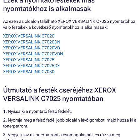
Ezek a nyomtatófestékek más
nyomtatókhoz is alkalmasak
Az ezen az oldalon található XEROX VERSALINK C7025 nyomtatóhoz
való festékek a következő nyomtatókhoz is alkalmasak:
XEROX VERSALINK C7020
XEROX VERSALINK C7020DN
XEROX VERSALINK C7020VD
XEROX VERSALINK C7020VDN
XEROX VERSALINK C7025
XEROX VERSALINK C7025DX
XEROX VERSALINK C7030
Útmutató a festék cseréjéhez XEROX
VERSALINK C7025 nyomtatóban
1. Nyissa ki a nyomtató felső fedelét.
2. Nyomja meg a felső fedél jobb oldalán lévő gombot, majd húzza ki a
tonerpatront.
3. Vegye ki az új tonerpatront a csomagolásból, és rázza meg