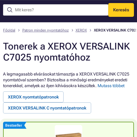
Keresés
Menü
Főoldal
Patron minden nyomtatóhoz
XEROX
XEROX VERSALINK C702
Tonerek a XEROX VERSALINK
C7025 nyomtatóhoz
A legmagasabb elvárásokat támasztja a XEROX VERSALINK C7025
nyomtatóval szemben? Biztosítsa a minőségi eredményeket eredeti
tonerekkel, amelyek az ilyen kihívásokra készültek.
Mutass többet
XEROX nyomtatópatronok
XEROX VERSALINK C nyomtatópatronok
Bestseller