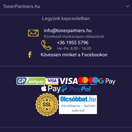
TonerPartners.hu
Legyünk kapcsolatban
info@tonerpartners.hu
Következő munkanapon válaszolunk
+36 1955 5796
Hé–Pé: 8:00 – 16:00
Kövessen minket a Facebookon
Olcsóbbat.hu – Spórolni
tudni kell