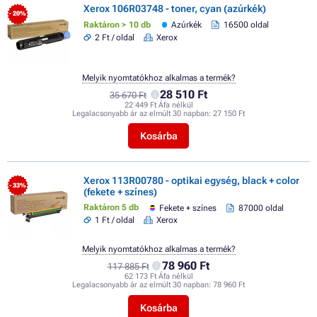
Xerox 106R03748 - toner, cyan (azúrkék)
- 20%
Raktáron > 10 db
Azúrkék
16500 oldal
2 Ft / oldal
Xerox
Melyik nyomtatókhoz alkalmas a termék?
28 510 Ft
35 670 Ft
22 449 Ft Áfa nélkül
Legalacsonyabb ár az elmúlt 30 napban:
27 150 Ft
Kosárba
Xerox 113R00780 - optikai egység, black + color
- 33%
(fekete + színes)
Raktáron 5 db
Fekete + színes
87000 oldal
1 Ft / oldal
Xerox
Melyik nyomtatókhoz alkalmas a termék?
78 960 Ft
117 885 Ft
62 173 Ft Áfa nélkül
Legalacsonyabb ár az elmúlt 30 napban:
78 960 Ft
Kosárba