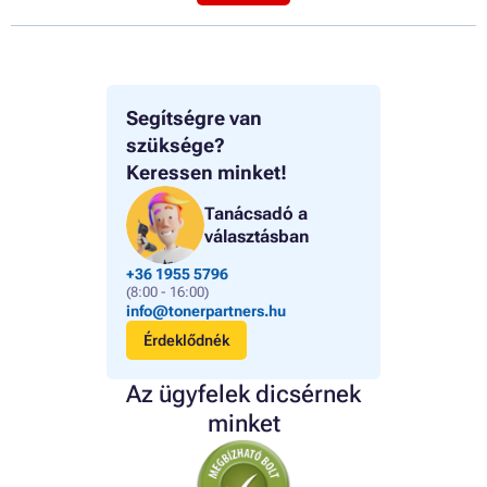
Segítségre van
szüksége?
Keressen minket!
Tanácsadó a
választásban
+36 1955 5796
(8:00 - 16:00)
info@tonerpartners.hu
Érdeklődnék
Az ügyfelek dicsérnek
minket