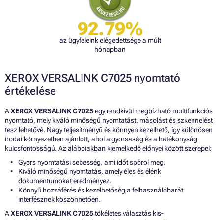
92.79%
az ügyfeleink elégedettsége a múlt
hónapban
XEROX VERSALINK C7025 nyomtató
értékelése
A
XEROX VERSALINK C7025
egy rendkívül megbízható multifunkciós
nyomtató, mely kiváló minőségű nyomtatást, másolást és szkennelést
tesz lehetővé. Nagy teljesítményű és könnyen kezelhető, így különösen
irodai környezetben ajánlott, ahol a gyorsaság és a hatékonyság
kulcsfontosságú. Az alábbiakban kiemelkedő előnyei között szerepel:
Gyors nyomtatási sebesség, ami időt spórol meg.
Kiváló minőségű nyomtatás, amely éles és élénk
dokumentumokat eredményez.
Könnyű hozzáférés és kezelhetőség a felhasználóbarát
interfésznek köszönhetően.
A
XEROX VERSALINK C7025
tökéletes választás kis-