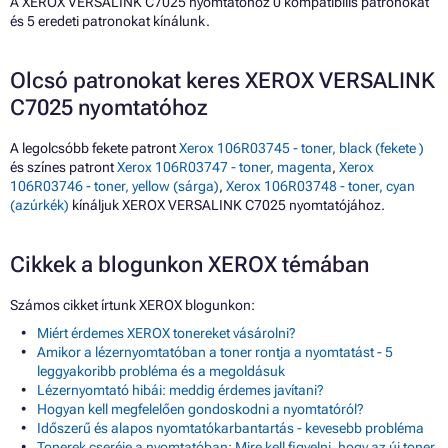
A XEROX VERSALINK C7025 nyomtatóhoz 0 kompatibilis patronokat
és 5 eredeti patronokat kínálunk.
Olcsó patronokat keres XEROX VERSALINK
C7025 nyomtatóhoz
A legolcsóbb fekete patront
Xerox 106R03745 - toner, black (fekete )
és színes patront
Xerox 106R03747 - toner, magenta
,
Xerox
106R03746 - toner, yellow (sárga)
,
Xerox 106R03748 - toner, cyan
(azúrkék)
kínáljuk XEROX VERSALINK C7025 nyomtatójához.
Cikkek a blogunkon XEROX témában
Számos cikket írtunk XEROX blogunkon:
Miért érdemes XEROX tonereket vásárolni?
Amikor a lézernyomtatóban a toner rontja a nyomtatást - 5
leggyakoribb probléma és a megoldásuk
Lézernyomtató hibái: meddig érdemes javítani?
Hogyan kell megfelelően gondoskodni a nyomtatóról?
Időszerű és alapos nyomtatókarbantartás - kevesebb probléma
Tonerek cseréje a nyomtatóban: Mire kell figyelni, hogy az új toner