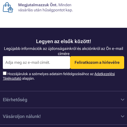
Megjutalmazzuk Önt.
Minden
vásárlás után hűségpontot kap.
Legyen az elsők között!
Legújabb információk az újdonságainkról és akciónkról az Ön e-mail
címére
Feliratkozom a hírlevélre
Hozzájárulok a szémelyes adataim feldolgozásához az
Adatkezelési
Tájékoztató
alapján.
Elérhetőség
Vásároljon nálunk!