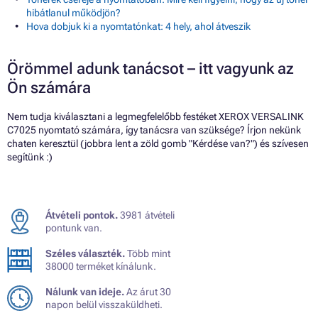
hibátlanul működjön?
Hova dobjuk ki a nyomtatónkat: 4 hely, ahol átveszik
Örömmel adunk tanácsot – itt vagyunk az
Ön számára
Nem tudja kiválasztani a legmegfelelőbb festéket XEROX VERSALINK
C7025 nyomtató számára, így tanácsra van szüksége? Írjon nekünk
chaten keresztül (jobbra lent a zöld gomb "Kérdése van?") és szívesen
segítünk :)
Átvételi pontok.
3981 átvételi
pontunk van.
Széles választék.
Több mint
38000 terméket kínálunk.
Nálunk van ideje.
Az árut 30
napon belül visszaküldheti.