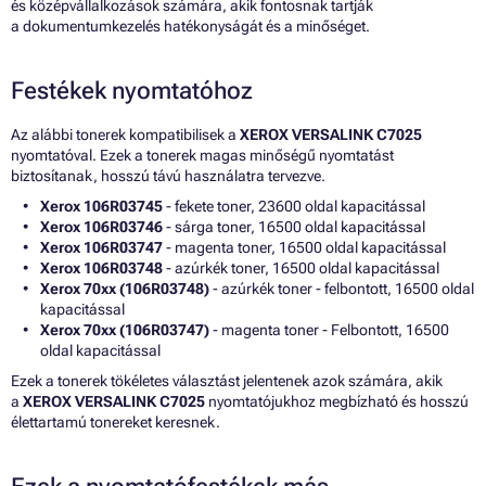
és középvállalkozások számára, akik fontosnak tartják
a dokumentumkezelés hatékonyságát és a minőséget.
Festékek nyomtatóhoz
Az alábbi tonerek kompatibilisek a
XEROX VERSALINK C7025
nyomtatóval. Ezek a tonerek magas minőségű nyomtatást
biztosítanak, hosszú távú használatra tervezve.
Xerox 106R03745
- fekete toner, 23600 oldal kapacitással
Xerox 106R03746
- sárga toner, 16500 oldal kapacitással
Xerox 106R03747
- magenta toner, 16500 oldal kapacitással
Xerox 106R03748
- azúrkék toner, 16500 oldal kapacitással
Xerox 70xx (106R03748)
- azúrkék toner - felbontott, 16500 oldal
kapacitással
Xerox 70xx (106R03747)
- magenta toner - Felbontott, 16500
oldal kapacitással
Ezek a tonerek tökéletes választást jelentenek azok számára, akik
a
XEROX VERSALINK C7025
nyomtatójukhoz megbízható és hosszú
élettartamú tonereket keresnek.