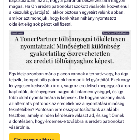
kapcsolatban, az az, hogy a patronok beszerzési ára nagyon
magas. Ha Ön eredeti patronokat szokott vásárolni közvetlenül
a készülék gyártójától, akkor biztosan egyetért velünk abban,
amikor azt mondjuk, hogy konkrétan néhány nyomtatott
oldalért elég sok pénzt kell fizetni.
Egy ideje azonban már a piacon vannak alternatív vagy, ha úgy
tetszik, kompatibilis patronok harmadik fél gyártóitól. Ezek vagy
lényegesen kedvezőbb áron, vagy az eredetivel megegyező áron
kaphatók, de lényegesen nagyobb tintamennyiséggel, és így
több oldal nyomtatására is képesek. De hogyan viszonyulnak
az alternatív patronok az eredetiekhez a nyomtatási minőség
tekintetében? Pontosan erre összpontosítottunk az alábbi
tesztben, amely minden kérdésére választ ad, és segít Önnek
a döntésben, hogy érdemes-e továbbra is eredeti patronokat
vásárolnia.