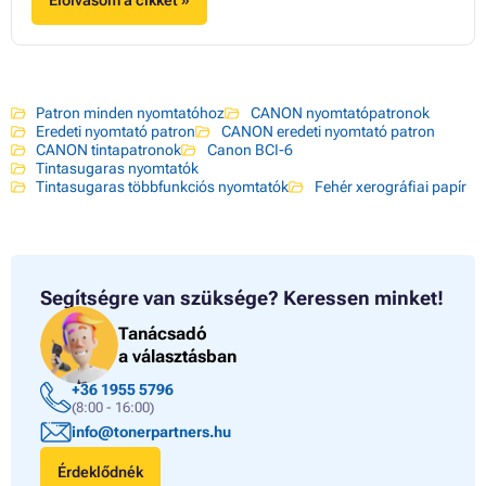
Elolvasom a cikket »
Patron minden nyomtatóhoz
CANON nyomtatópatronok
Eredeti nyomtató patron
CANON eredeti nyomtató patron
CANON tintapatronok
Canon BCI-6
Tintasugaras nyomtatók
Tintasugaras többfunkciós nyomtatók
Fehér xerográfiai papír
Segítségre van szüksége?
Keressen minket!
Tanácsadó
a választásban
+36 1955 5796
(8:00 - 16:00)
info@tonerpartners.hu
Érdeklődnék