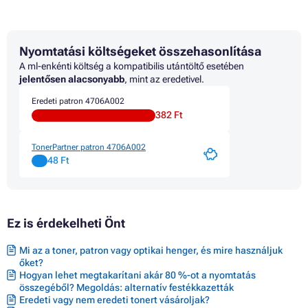
Patron CANON BJF850
Patron CANON BUBBLEJET I560
Patron CANON BUBBLEJET I560 SERIES
Nyomtatási költségeket összehasonlítása
Patron CANON BUBBLEJET I560X
Patron CANON BUBBLEJET I860
A ml-enkénti költség a kompatibilis utántöltő esetében
Patron CANON BUBBLEJET I865
jelentősen alacsonyabb
, mint az eredetivel.
Patron CANON BUBBLEJET I900 SERIES
Eredeti patron 4706A002
Patron CANON BUBBLEJET I900D
382 Ft
Patron CANON BUBBLEJET I905D
Patron CANON BUBBLEJET I9100
Patron CANON BUBBLEJET I950
TonerPartner patron 4706A002
Patron CANON BUBBLEJET I960
48 Ft
Patron CANON BUBBLEJET I965
Patron CANON BUBBLEJET I990
Patron CANON BUBBLEJET I9900
Patron CANON BUBBLEJET I9900 SERIES
Ez is érdekelheti Önt
Patron CANON BUBBLEJET I9950
Patron CANON I560
Patron CANON I860
Mi az a toner, patron vagy optikai henger, és mire használjuk
Patron CANON I865
őket?
Patron CANON I900D
Hogyan lehet megtakarítani akár 80 %-ot a nyomtatás
Patron CANON I905
összegéből? Megoldás: alternatív festékkazetták
Eredeti vagy nem eredeti tonert vásároljak?
Patron CANON I905D