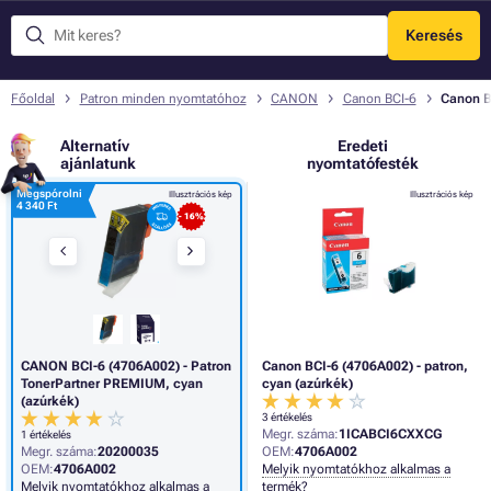
Keresés
Menü
Főoldal
Patron minden nyomtatóhoz
CANON
Canon BCI-6
Canon B
Alternatív
Eredeti
ajánlatunk
nyomtatófesték
Megspórolni
Illusztrációs kép
Illusztrációs kép
4 340 Ft
- 16%
CANON BCI-6 (4706A002) - Patron
Canon BCI-6 (4706A002) - patron,
TonerPartner PREMIUM, cyan
cyan (azúrkék)
(azúrkék)
3 értékelés
Megr. száma:
1ICABCI6CXXCG
1 értékelés
Megr. száma:
20200035
OEM:
4706A002
OEM:
4706A002
Melyik nyomtatókhoz alkalmas a
Melyik nyomtatókhoz alkalmas a
termék?