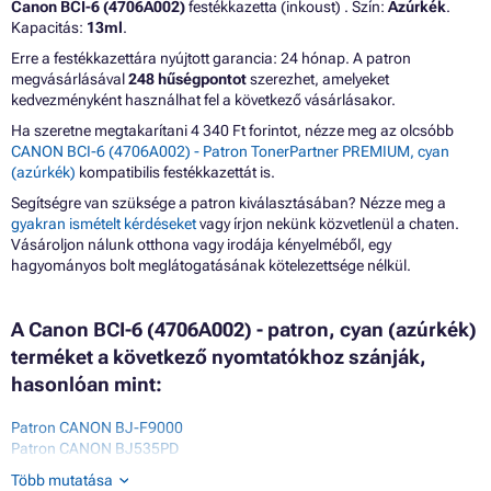
Canon BCI-6 (4706A002)
festékkazetta (inkoust) . Szín:
Azúrkék
.
Kapacitás:
13ml
.
Erre a festékkazettára nyújtott garancia: 24 hónap. A patron
megvásárlásával
248 hűségpontot
szerezhet, amelyeket
kedvezményként használhat fel a következő vásárlásakor.
Ha szeretne megtakarítani 4 340 Ft forintot, nézze meg az olcsóbb
CANON BCI-6 (4706A002) - Patron TonerPartner PREMIUM, cyan
(azúrkék)
kompatibilis festékkazettát is.
Segítségre van szüksége a patron kiválasztásában? Nézze meg a
gyakran ismételt kérdéseket
vagy írjon nekünk közvetlenül a chaten.
Vásároljon nálunk otthona vagy irodája kényelméből, egy
hagyományos bolt meglátogatásának kötelezettsége nélkül.
A Canon BCI-6 (4706A002) - patron, cyan (azúrkék)
terméket a következő nyomtatókhoz szánják,
hasonlóan mint:
Patron CANON BJ-F9000
Patron CANON BJ535PD
Patron CANON BJ895PD
Több mutatása
Patron CANON BJC-8200