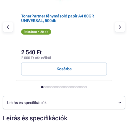
TonerPartner fénymásoló papír A4 80GR
Can
UNIVERSAL, 500db
(fek
Fe
Raktáron > 20 db
Rak
5 67
4 
2 540 Ft
3 46
2 000 Ft Áfa nélkül
163 F
Kosárba
Leírás és specifikációk
Leírás és specifikációk