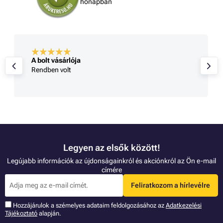
hónapban
A bolt vásárlója
Rendben volt
Legyen az elsők között!
Legújabb információk az újdonságainkról és akciónkról az Ön e-mail
címére
Feliratkozom a hírlevélre
Hozzájárulok a szémelyes adataim feldolgozásához az
Adatkezelési
Tájékoztató
alapján.