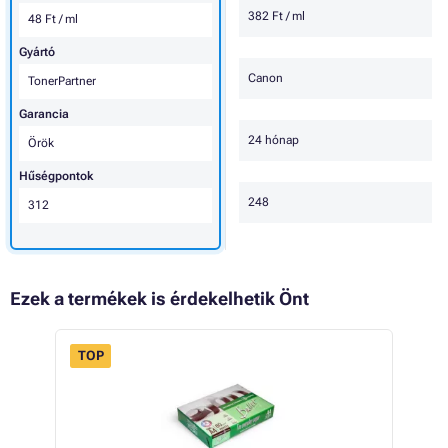
382 Ft / ml
48 Ft / ml
Gyártó
Canon
TonerPartner
Garancia
24 hónap
Örök
Hűségpontok
248
312
Ezek a termékek is érdekelhetik Önt
TOP
 16%