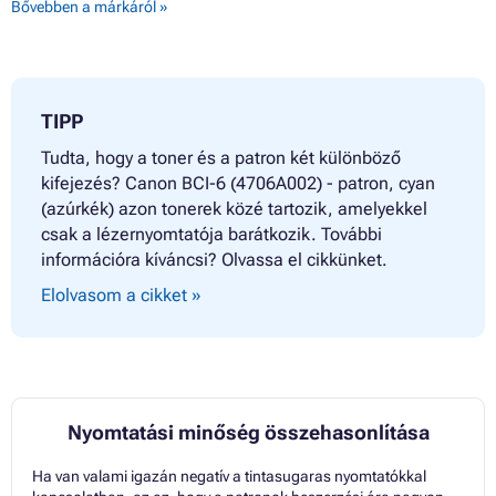
Bővebben a márkáról »
Patron CANON S820D
Patron CANON S830D
Patron CANON S900
Patron CANON S9000
TIPP
Tudta, hogy a toner és a patron két különböző
kifejezés? Canon BCI-6 (4706A002) - patron, cyan
(azúrkék) azon tonerek közé tartozik, amelyekkel
csak a lézernyomtatója barátkozik. További
információra kíváncsi? Olvassa el cikkünket.
Elolvasom a cikket »
Nyomtatási minőség összehasonlítása
Ha van valami igazán negatív a tintasugaras nyomtatókkal