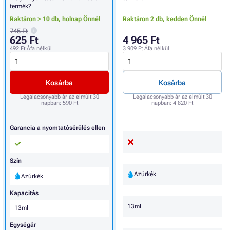
termék?
Raktáron > 10 db,
holnap Önnél
Raktáron 2 db,
kedden Önnél
745 Ft
625 Ft
4 965 Ft
492 Ft
Áfa nélkül
3 909 Ft
Áfa nélkül
Kosárba
Kosárba
Legalacsonyabb ár az elmúlt 30
Legalacsonyabb ár az elmúlt 30
napban:
590 Ft
napban:
4 820 Ft
Garancia a nyomtatósérülés ellen
Szín
Azúrkék
Azúrkék
Kapacitás
13ml
13ml
Egységár