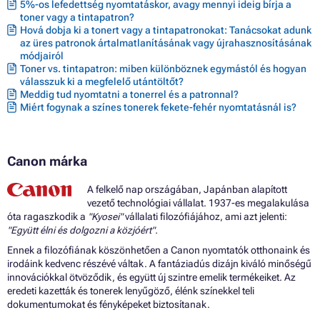
5%-os lefedettség nyomtatáskor, avagy mennyi ideig bírja a
Patron CANON I9100
toner vagy a tintapatron?
Patron CANON I950
Hová dobja ki a tonert vagy a tintapatronokat: Tanácsokat adunk
Patron CANON I965
az üres patronok ártalmatlanításának vagy újrahasznosításának
Patron CANON I990
módjairól
Patron CANON I9950
Toner vs. tintapatron: miben különböznek egymástól és hogyan
Patron CANON PIXMA IP3000
válasszuk ki a megfelelő utántöltőt?
Patron CANON PIXMA IP3100
Meddig tud nyomtatni a tonerrel és a patronnal?
Patron CANON PIXMA IP4000
Miért fogynak a színes tonerek fekete-fehér nyomtatásnál is?
Patron CANON PIXMA IP4000 SERIES
Patron CANON PIXMA IP4000P
Patron CANON PIXMA IP4000R
Patron CANON PIXMA IP5000
Canon márka
Patron CANON PIXMA IP6000D
Patron CANON PIXMA IP6100D
A felkelő nap országában, Japánban alapított
Patron CANON PIXMA IP8500
vezető technológiai vállalat. 1937-es megalakulása
Patron CANON PIXMA IP9950
óta ragaszkodik a
"Kyosei"
vállalati filozófiájához, ami azt jelenti:
Patron CANON PIXMA MP750
"Együtt élni és dolgozni a közjóért".
Patron CANON PIXMA MP760
Patron CANON PIXMA MP780
Ennek a filozófiának köszönhetően a Canon nyomtatók otthonaink és
Patron CANON S400X
irodáink kedvenc részévé váltak. A fantáziadús dizájn kiváló minőségű
Patron CANON S520X
innovációkkal ötvöződik, és együtt új szintre emelik termékeiket. Az
Patron CANON S800
eredeti kazetták és tonerek lenyűgöző, élénk színekkel teli
Patron CANON S820
dokumentumokat és fényképeket biztosítanak.
Patron CANON S820 SERIES