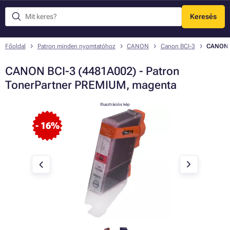
Keresés
Menü
Főoldal
Patron minden nyomtatóhoz
CANON
Canon BCI-3
CANON B
CANON BCI-3 (4481A002) - Patron
TonerPartner PREMIUM, magenta
Illusztrációs kép
- 16%