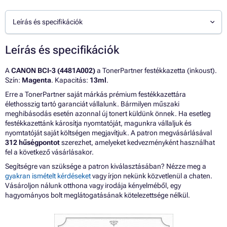
Leírás és specifikációk
Leírás és specifikációk
A
CANON BCI-3 (4481A002)
a TonerPartner festékkazetta (inkoust).
Szín:
Magenta
. Kapacitás:
13ml
.
Erre a TonerPartner saját márkás prémium festékkazettára
élethosszig tartó garanciát vállalunk. Bármilyen műszaki
meghibásodás esetén azonnal új tonert küldünk önnek. Ha esetleg
festékkazettánk károsítja nyomtatóját, magunkra vállaljuk és
nyomtatóját saját költségen megjavítjuk. A patron megvásárlásával
312 hűségpontot
szerezhet, amelyeket kedvezményként használhat
fel a következő vásárlásakor.
Segítségre van szüksége a patron kiválasztásában? Nézze meg a
gyakran ismételt kérdéseket
vagy írjon nekünk közvetlenül a chaten.
Vásároljon nálunk otthona vagy irodája kényelméből, egy
hagyományos bolt meglátogatásának kötelezettsége nélkül.