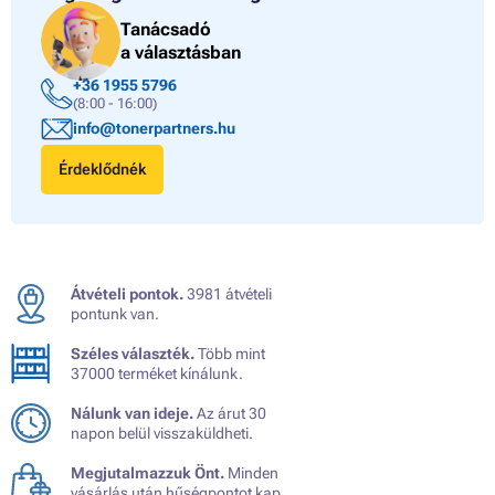
Tanácsadó
a választásban
+36 1955 5796
(8:00 - 16:00)
info@tonerpartners.hu
Érdeklődnék
Átvételi pontok.
3981 átvételi
pontunk van.
Széles választék.
Több mint
37000 terméket kínálunk.
Nálunk van ideje.
Az árut 30
napon belül visszaküldheti.
Megjutalmazzuk Önt.
Minden
vásárlás után hűségpontot kap.