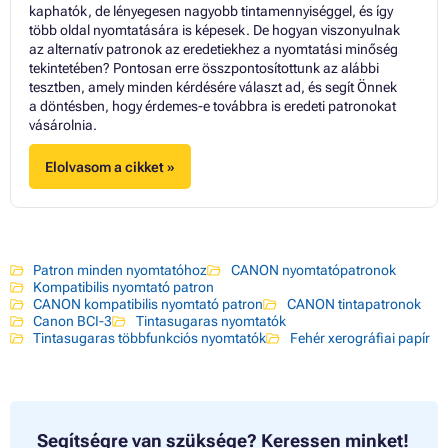
kaphatók, de lényegesen nagyobb tintamennyiséggel, és így
több oldal nyomtatására is képesek. De hogyan viszonyulnak
az alternatív patronok az eredetiekhez a nyomtatási minőség
tekintetében? Pontosan erre összpontosítottunk az alábbi
tesztben, amely minden kérdésére választ ad, és segít Önnek
a döntésben, hogy érdemes-e továbbra is eredeti patronokat
vásárolnia.
Elolvasom a cikket »
Patron minden nyomtatóhoz
CANON nyomtatópatronok
Kompatibilis nyomtató patron
CANON kompatibilis nyomtató patron
CANON tintapatronok
Canon BCI-3
Tintasugaras nyomtatók
Tintasugaras többfunkciós nyomtatók
Fehér xerográfiai papír
Segítségre van szüksége?
Keressen minket!