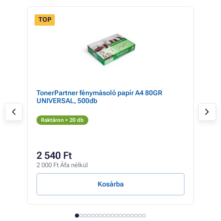
TOP
TonerPartner fénymásoló papír A4 80GR
CAN
UNIVERSAL, 500db
Ton
S
Raktáron > 20 db
Rak
730 
67
2 540 Ft
528 
2 000 Ft Áfa nélkül
61 Ft
Kosárba