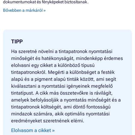
dokumentumokat és fényképeket biztosítanak.
Patron CANON MULTIPASS S520
Bővebben a márkáról »
Patron CANON MULTIPASS S530
Patron CANON MULTIPASS S530D
Patron CANON MULTIPASS S600
Patron CANON MULTIPASS S630
Patron CANON MULTIPASS S630 NETWORK
Patron CANON MULTIPASS S750
TIPP
Patron CANON PIXMA IP3000
Patron CANON PIXMA IP4000
Ha szeretné növelni a tintapatronok nyomtatási
Patron CANON PIXMA IP4000R
minőségét és hatékonyságát, mindenképp érdemes
Patron CANON PIXMA IP5000
elolvasni egy cikket a különböző típusú
Patron CANON PIXMA MP700
tintapatronokról. Megérti a különbséget a festék
Patron CANON PIXMA MP730
alapú és a pigment alapú tinták között, ami segít
Patron CANON PIXMA MP750
Patron CANON PIXMA MP760
kiválasztani a nyomtatási igényeinek megfelelő
Patron CANON PIXMA MP780
tintatípust. A cikk más összetevőkre is rávilágít,
Patron CANON PIXMA MPC400
amelyek befolyásolják a nyomtatás minőségét és a
Patron CANON PIXMA MPC600F
tintapatronok költségét, ami döntő fontosságú
Patron CANON S400
mindazok számára, akik optimális nyomtatási
Patron CANON S400 SERIES
Patron CANON S400X
eredményeket szeretnének elérni.
Patron CANON S450
Elolvasom a cikket »
Patron CANON S4500