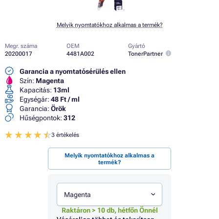
Melyik nyomtatókhoz alkalmas a termék?
Megr. száma
OEM
Gyártó
20200017
4481A002
TonerPartner
Garancia a nyomtatósérülés ellen
Szín:
Magenta
Kapacitás:
13ml
Egységár:
48 Ft / ml
Garancia:
Örök
Hűségpontok:
312
3 értékelés
Melyik nyomtatókhoz alkalmas a
termék?
Magenta
Raktáron > 10 db, hétfőn Önnél