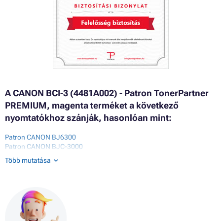
A CANON BCI-3 (4481A002) - Patron TonerPartner
PREMIUM, magenta terméket a következő
nyomtatókhoz szánják, hasonlóan mint:
Patron CANON BJ6300
Patron CANON BJC-3000
Patron CANON BJC-3010
Több mutatása
Patron CANON BJC-6000
Patron CANON BJC-6100
Patron CANON BJC-6200
Patron CANON BJC-6200S
Patron CANON BJC-6500
Patron CANON BJC3000 SERIES