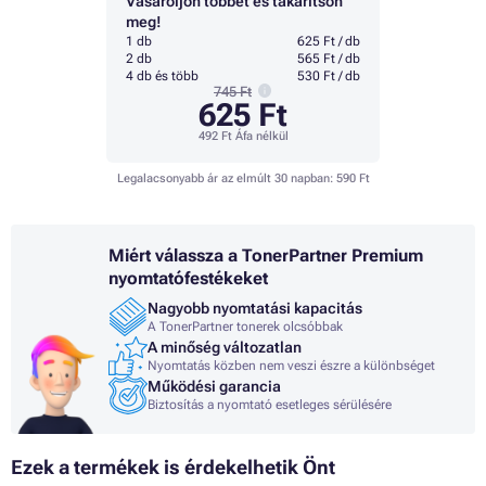
Vásároljon többet és takarítson
meg!
1 db
625 Ft / db
2 db
565 Ft / db
4 db és több
530 Ft / db
745 Ft
625 Ft
492 Ft
Áfa nélkül
Legalacsonyabb ár az elmúlt 30 napban:
590 Ft
Miért válassza a TonerPartner Premium
nyomtatófestékeket
Nagyobb nyomtatási kapacitás
A TonerPartner tonerek olcsóbbak
A minőség változatlan
Nyomtatás közben nem veszi észre a különbséget
Működési garancia
Biztosítás a nyomtató esetleges sérülésére
Ezek a termékek is érdekelhetik Önt