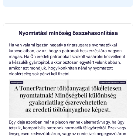
Patron CANON S500
Patron CANON S520
Patron CANON S520 SERIES
Patron CANON S520X
Patron CANON S530
Patron CANON S530 SERIES
Nyomtatási minőség összehasonlítása
Patron CANON S530D
Patron CANON S535PD
Ha van valami igazán negatív a tintasugaras nyomtatókkal
Patron CANON S600
kapcsolatban, az az, hogy a patronok beszerzési ára nagyon
Patron CANON S630
magas. Ha Ön eredeti patronokat szokott vásárolni közvetlenül
Patron CANON S630 SERIES
a készülék gyártójától, akkor biztosan egyetért velünk abban,
Patron CANON S6300
amikor azt mondjuk, hogy konkrétan néhány nyomtatott
Patron CANON S630N
oldalért elég sok pénzt kell fizetni.
Patron CANON S750
Patron CANON SMARTBASE MP700 PHOTO
Patron CANON SMARTBASE MP710
Patron CANON SMARTBASE MP730 PHOTO
Patron CANON SMARTBASE MP740
Patron CANON SMARTBASE MPC 400
Patron CANON SMARTBASE MPC 600
Patron CANON SMARTBASE MPC 700 PHOTO
Egy ideje azonban már a piacon vannak alternatív vagy, ha úgy
Patron CANON SMARTBASE MPC 730 PHOTO
tetszik, kompatibilis patronok harmadik fél gyártóitól. Ezek vagy
Patron CANON SMARTBASE MPC600F
lényegesen kedvezőbb áron, vagy az eredetivel megegyező áron