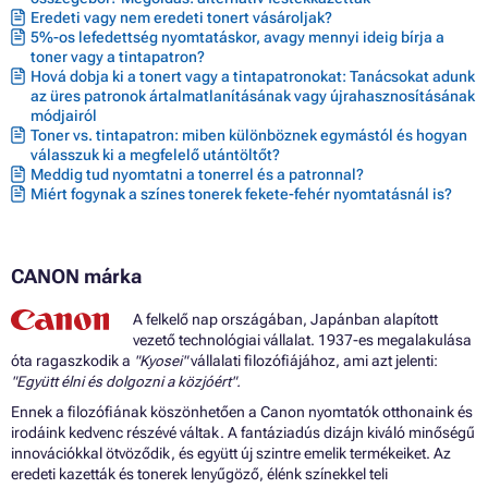
Patron CANON I6500
Eredeti vagy nem eredeti tonert vásároljak?
Patron CANON I850
5%-os lefedettség nyomtatáskor, avagy mennyi ideig bírja a
Patron CANON I860
toner vagy a tintapatron?
Patron CANON I865
Hová dobja ki a tonert vagy a tintapatronokat: Tanácsokat adunk
Patron CANON IMAGECLASS MPC400
az üres patronok ártalmatlanításának vagy újrahasznosításának
Patron CANON IMAGECLASS MPC600F
módjairól
Patron CANON MPF30
Toner vs. tintapatron: miben különböznek egymástól és hogyan
Patron CANON MPF50
válasszuk ki a megfelelő utántöltőt?
Meddig tud nyomtatni a tonerrel és a patronnal?
Patron CANON MPF60
Miért fogynak a színes tonerek fekete-fehér nyomtatásnál is?
Patron CANON MPF80
Patron CANON MULTIPASS C100
Patron CANON MULTIPASS C400
Patron CANON MULTIPASS C600F
CANON márka
Patron CANON MULTIPASS C755
Patron CANON MULTIPASS F30
A felkelő nap országában, Japánban alapított
Patron CANON MULTIPASS F50
vezető technológiai vállalat. 1937-es megalakulása
Patron CANON MULTIPASS F60
óta ragaszkodik a
"Kyosei"
vállalati filozófiájához, ami azt jelenti:
Patron CANON MULTIPASS F80
"Együtt élni és dolgozni a közjóért".
Patron CANON MULTIPASS MP700
Patron CANON MULTIPASS MP730
Ennek a filozófiának köszönhetően a Canon nyomtatók otthonaink és
Patron CANON MULTIPASS S400
irodáink kedvenc részévé váltak. A fantáziadús dizájn kiváló minőségű
Patron CANON MULTIPASS S400SP
innovációkkal ötvöződik, és együtt új szintre emelik termékeiket. Az
Patron CANON MULTIPASS S450
eredeti kazetták és tonerek lenyűgöző, élénk színekkel teli
Patron CANON MULTIPASS S500