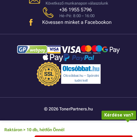
Következő munkanapon válaszolunk
+36 1955 5796
Hé–Pé: 8:00 – 16:00
Kövessen minket a Facebookon
Olcsóbbat.hu – Spórolni
tudni kell
© 2026 TonerPartners.hu
Kérdése van?
Raktáron > 10 db, hétfőn Önnél