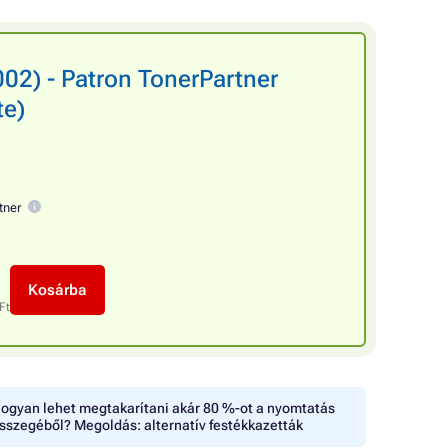
2) - Patron TonerPartner
te)
tner
Kosárba
Ft
ogyan lehet megtakarítani akár 80 %-ot a nyomtatás
sszegéből? Megoldás: alternatív festékkazetták