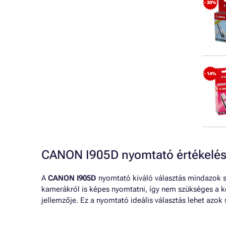
- 30%
- 14%
CANON I905D nyomtató értékelé
A
CANON I905D
nyomtató kiváló választás mindazok sz
kamerákról is képes nyomtatni, így nem szükséges a k
jellemzője. Ez a nyomtató ideális választás lehet azo