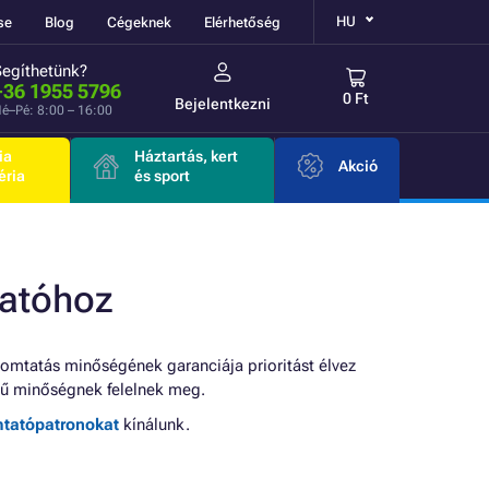
HU
se
Blog
Cégeknek
Elérhetőség
Segíthetünk?
+36 1955 5796
0 Ft
Bejelentkezni
é–Pé: 8:00 – 16:00
ia
Háztartás, kert
Akció
éria
és sport
atóhoz
omtatás minőségének garanciája prioritást élvez
ű minőségnek felelnek meg.
mtatópatronokat
kínálunk.