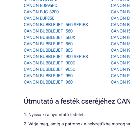
CANON BJ895PD
CANON B
CANON BJC-8200
CANON BU
CANON BJF850
CANON B
CANON BUBBLEJET I560 SERIES
CANON B
CANON BUBBLEJET I560
CANON I
CANON BUBBLEJET I560X
CANON I
CANON BUBBLEJET I860
CANON I
CANON BUBBLEJET I865
CANON I
CANON BUBBLEJET I900 SERIES
CANON I
CANON BUBBLEJET I900D
CANON I
CANON BUBBLEJET I905D
CANON I
CANON BUBBLEJET I950
CANON I
CANON BUBBLEJET I960
CANON I
Útmutató a festék cseréjéhez C
1. Nyissa ki a nyomtató fedelét.
2. Várja meg, amíg a patronok a helyzetükbe mozogna