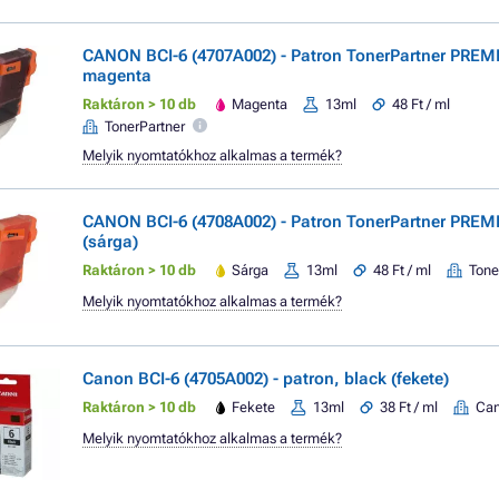
CANON BCI-6 (4707A002) - Patron TonerPartner PREM
magenta
Raktáron > 10 db
Magenta
13ml
48 Ft / ml
TonerPartner
Melyik nyomtatókhoz alkalmas a termék?
CANON BCI-6 (4708A002) - Patron TonerPartner PREM
(sárga)
Raktáron > 10 db
Sárga
13ml
48 Ft / ml
Tone
Melyik nyomtatókhoz alkalmas a termék?
Canon BCI-6 (4705A002) - patron, black (fekete)
Raktáron > 10 db
Fekete
13ml
38 Ft / ml
Ca
Melyik nyomtatókhoz alkalmas a termék?