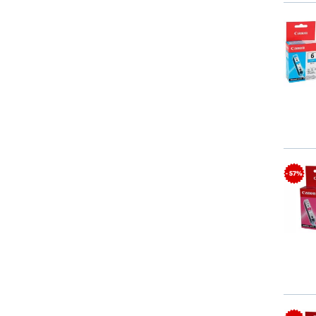
- 57%