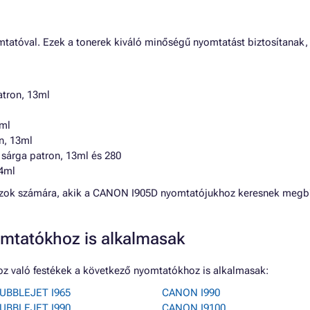
tatóval. Ezek a tonerek kiváló minőségű nyomtatást biztosítanak
atron, 13ml
3ml
n, 13ml
 sárga patron, 13ml és 280
14ml
dazok számára, akik a CANON I905D nyomtatójukhoz keresnek megbí
mtatókhoz is alkalmasak
z való festékek a következő nyomtatókhoz is alkalmasak:
UBBLEJET I965
CANON I990
UBBLEJET I990
CANON I9100