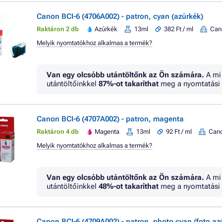
Canon BCI-6 (4706A002) - patron, cyan (azúrkék)
Raktáron 2 db
Azúrkék
13ml
382 Ft / ml
Can
Melyik nyomtatókhoz alkalmas a termék?
Van egy olcsóbb utántöltőnk az Ön számára.
A mi
utántöltőinkkel
87%
-ot takaríthat
meg a nyomtatási 
Canon BCI-6 (4707A002) - patron, magenta
Raktáron 4 db
Magenta
13ml
92 Ft / ml
Can
Melyik nyomtatókhoz alkalmas a termék?
Van egy olcsóbb utántöltőnk az Ön számára.
A mi
utántöltőinkkel
48%
-ot takaríthat
meg a nyomtatási 
Canon BCI-6 (4709A002) - patron, photo cyan (foto az