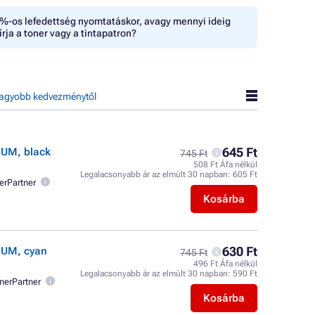
%-os lefedettség nyomtatáskor, avagy mennyi ideig
írja a toner vagy a tintapatron?
agyobb kedvezménytől
645 Ft
IUM, black
745 Ft
508 Ft Áfa nélkül
Legalacsonyabb ár az elmúlt 30 napban:
605 Ft
erPartner
Kosárba
630 Ft
IUM, cyan
745 Ft
496 Ft Áfa nélkül
Legalacsonyabb ár az elmúlt 30 napban:
590 Ft
nerPartner
Kosárba