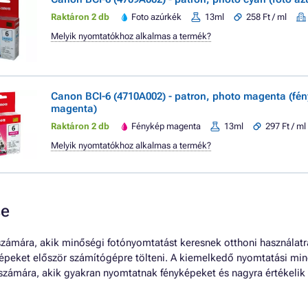
Raktáron 2 db
Foto azúrkék
13ml
258 Ft / ml
Melyik nyomtatókhoz alkalmas a termék?
Canon BCI-6 (4710A002) - patron, photo magenta (fé
magenta)
Raktáron 2 db
Fénykép magenta
13ml
297 Ft / ml
Melyik nyomtatókhoz alkalmas a termék?
se
ámára, akik minőségi fotónyomtatást keresnek otthoni használatra. 
épeket először számítógépre tölteni. A kiemelkedő nyomtatási min
k számára, akik gyakran nyomtatnak fényképeket és nagyra értékelik 