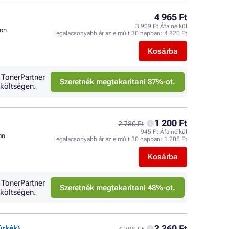
4 965 Ft
3 909 Ft Áfa nélkül
on
Legalacsonyabb ár az elmúlt 30 napban:
4 820 Ft
Kosárba
 TonerPartner
Szeretnék megtakarítani 87%-ot.
költségen.
1 200 Ft
2 780 Ft
945 Ft Áfa nélkül
on
Legalacsonyabb ár az elmúlt 30 napban:
1 205 Ft
Kosárba
 TonerPartner
Szeretnék megtakarítani 48%-ot.
költségen.
3 360 Ft
úrkék)