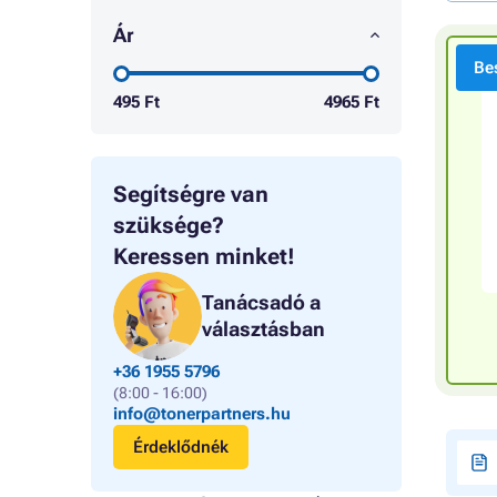
Ár
Bes
495
Ft
4965
Ft
Segítségre van
szüksége?
Keressen minket!
Tanácsadó a
választásban
+36 1955 5796
(8:00 - 16:00)
info@tonerpartners.hu
Érdeklődnék