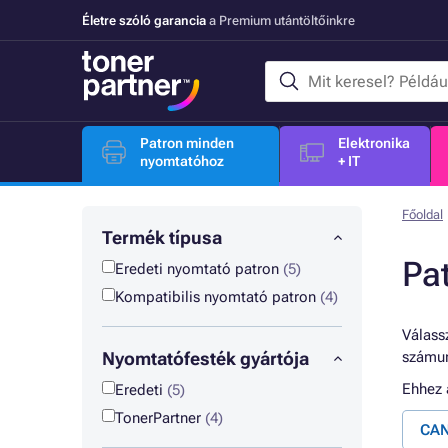
Életre szóló garancia
a Premium utántöltőinkre
Patron minden
Elektronika
nyomtatóhoz
+ IT
Főoldal
Termék típusa
Pa
Eredeti nyomtató patron
(5)
Kompatibilis nyomtató patron
(4)
Válassz
Nyomtatófesték gyártója
számun
Ehhez
Eredeti
(5)
TonerPartner
(4)
CAN