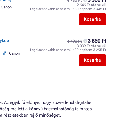
4 785 Ft
2 646 Ft Áfa nélkül
Canon
Legalacsonyabb ár az elmúlt 30 napban:
3 345 Ft
Kosárba
3 860 Ft
nykép
4 490 Ft
3 039 Ft Áfa nélkül
Legalacsonyabb ár az elmúlt 30 napban:
3 295 Ft
Canon
Kosárba
Az egyik fő előnye, hogy közvetlenül digitális
őség mellett a könnyű használhatóság is fontos
a részletekben rejlő minőséget.