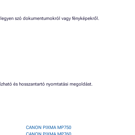
, legyen szó dokumentumokról vagy fényképekről.
zható és hosszantartó nyomtatási megoldást.
CANON PIXMA MP750
CANON PIXMA MP760