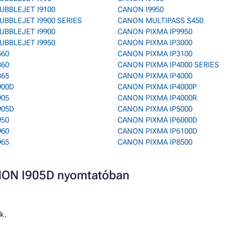
UBBLEJET I9100
CANON I9950
BBLEJET I9900 SERIES
CANON MULTIPASS S450
UBBLEJET I9900
CANON PIXMA IP9950
UBBLEJET I9950
CANON PIXMA IP3000
560
CANON PIXMA IP3100
860
CANON PIXMA IP4000 SERIES
865
CANON PIXMA IP4000
900D
CANON PIXMA IP4000P
905
CANON PIXMA IP4000R
905D
CANON PIXMA IP5000
950
CANON PIXMA IP6000D
960
CANON PIXMA IP6100D
965
CANON PIXMA IP8500
ANON I905D nyomtatóban
k.