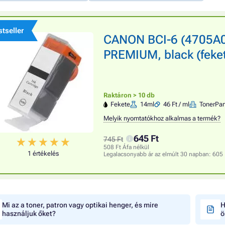
tseller
CANON BCI-6 (4705A00
PREMIUM, black (feke
Raktáron > 10 db
Fekete
14ml
46 Ft / ml
TonerPar
Melyik nyomtatókhoz alkalmas a termék?
645 Ft
745 Ft
508 Ft Áfa nélkül
1 értékelés
Legalacsonyabb ár az elmúlt 30 napban:
605 
Mi az a toner, patron vagy optikai henger, és mire
H
használjuk őket?
ö