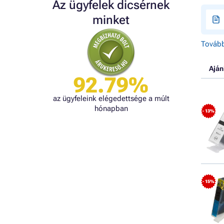
Az ügyfelek dicsérnek
minket
Tovább
Aján
92.79%
az ügyfeleink elégedettsége a múlt
hónapban
- 13%
- 15%