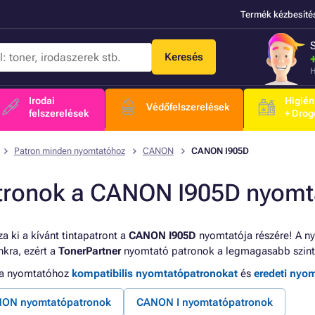
Termék kézbesíté
Keresés
H
Irodai
Higién
Védőfelszerelések
felszerelések
+ Drog
Patron minden nyomtatóhoz
CANON
CANON I905D
tronok a CANON I905D nyomt
a ki a kívánt tintapatront a
CANON I905D
nyomtatója részére! A ny
kra, ezért a
TonerPartner
nyomtató patronok a legmagasabb szint
 a nyomtatóhoz
kompatibilis nyomtatópatronokat
és
eredeti nyo
ON nyomtatópatronok
CANON I nyomtatópatronok