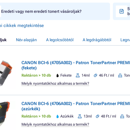
5
Eredeti vagy nem eredeti tonert vásároljak?
b
i cikkek megtekintése
ljuk
Név alapján
A legolcsóbbtól
A legdrágábbtól
Legn
CANON BCI-6 (4705A002) - Patron TonerPartner PREM
(fekete)
Raktáron > 10 db
Fekete
14ml
46 Ft / ml
Ton
Melyik nyomtatókhoz alkalmas a termék?
CANON BCI-6 (4706A002) - Patron TonerPartner PREM
(azúrkék)
Raktáron > 10 db
Azúrkék
13ml
48 Ft / ml
To
Melyik nyomtatókhoz alkalmas a termék?