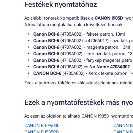
Festékek nyomtatóhoz
Az alábbi tonerek kompatibilisek a
CANON I905D
nyom
A kínálatban megtalálhatóak a következő típusok:
Canon BCI-6
(4705A002) - fekete patron, 13ml
Canon BCI-6
(4706A002 és 4706A017) - azúrkék p
Canon BCI-6
(4707A002) - magenta patron, 13ml
Canon BCI-6
(4709A002) - foto azúrkék patron, 1
Canon BCI-6
(4710A002) - fénykép magenta patro
Canon BCI-6
(4708A002) és
No Name 4708A002
-
CANON BCI-6
(4705A002) - Xerox fekete patron, 
Ezek a patronok tökéletes választást jelentenek min
Ezek a nyomtatófestékek más nyo
Az ezen az oldalon található CANON I905D nyomtatóho
CANON BJ-F9000
CANON B
CANON BJ535PD
CANON B