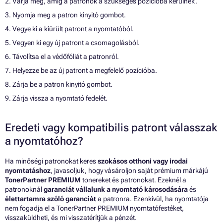
2. Várja meg, amíg a patronok a szükséges pozícióba kerülnek.
3. Nyomja meg a patron kinyitó gombot.
4. Vegye ki a kiürült patront a nyomtatóból.
5. Vegyen ki egy új patront a csomagolásból.
6. Távolítsa el a védőfóliát a patronról.
7. Helyezze be az új patront a megfelelő pozícióba.
8. Zárja be a patron kinyitó gombot.
9. Zárja vissza a nyomtató fedelét.
Eredeti vagy kompatibilis patront válasszak
a nyomtatóhoz?
Ha minőségi patronokat keres
szokásos otthoni vagy irodai
nyomtatáshoz
, javasoljuk, hogy vásároljon saját prémium márkájú
TonerPartner PREMIUM
tonereket és patronokat. Ezeknél a
patronoknál
garanciát vállalunk a nyomtató károsodására
és
élettartamra szóló garanciát
a patronra. Ezenkívül, ha nyomtatója
nem fogadja el a TonerPartner PREMIUM nyomtatófestéket,
visszaküldheti, és mi visszatérítjük a pénzét.