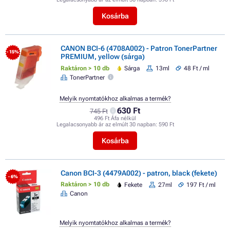
Kosárba
CANON BCI-6 (4708A002) - Patron TonerPartner
- 15%
PREMIUM, yellow (sárga)
Raktáron > 10 db
Sárga
13ml
48 Ft / ml
TonerPartner
Melyik nyomtatókhoz alkalmas a termék?
630 Ft
745 Ft
496 Ft Áfa nélkül
Legalacsonyabb ár az elmúlt 30 napban:
590 Ft
Kosárba
Canon BCI-3 (4479A002) - patron, black (fekete)
- 6%
Raktáron > 10 db
Fekete
27ml
197 Ft / ml
Canon
Melyik nyomtatókhoz alkalmas a termék?