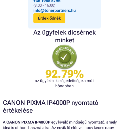
+36 1955 5796
(8:00 - 16:00)
info@tonerpartners.hu
Érdeklődnék
Az ügyfelek dicsérnek
minket
92.79%
az ügyfeleink elégedettsége a múlt
hónapban
CANON PIXMA IP4000P nyomtató
értékelése
A
CANON PIXMA IP4000P
egy kiváló minőségű nyomtató, amely
ideális otthoni használatra. Az egyik fő előnye, hogy képes nagy