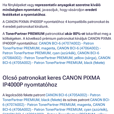
Ha fényképeket vagy
reprezentatív anyagokat szeretne kiváló
minőségben nyomtatni
, javasoljuk, hogy vásároljon
eredeti
festékeket a nyomtatóhoz
.
A CANON PIXMA IP4000P nyomtatóhoz 4 kompatibilis patronokat és
4 eredeti patronokat kínálunk.
A
TonerPartner PREMIUM
patronokkal
akár 80%-ot
takaríthat meg a
költségeken. A következő prémium patronokat kínáljuk CANON PIXMA
IP4000P nyomtatóhoz:
CANON BCI-6 (4707A002) - Patron
TonerPartner PREMIUM, magenta
,
CANON BCI-6 (4706A002) -
Patron TonerPartner PREMIUM, cyan (azúrkék)
,
CANON BCI-6
(4708A002) - Patron TonerPartner PREMIUM, yellow (sárga)
,
CANON
BCI-6 (4705A002) - Patron TonerPartner PREMIUM, black (fekete)
Olcsó patronokat keres CANON PIXMA
IP4000P nyomtatóhoz
A legolcsóbb fekete patront
CANON BCI-6 (4705A002) - Patron
TonerPartner PREMIUM, black (fekete)
és színes patront
CANON BCI-
6 (4707A002) - Patron TonerPartner PREMIUM, magenta
,
CANON
BCI-6 (4706A002) - Patron TonerPartner PREMIUM, cyan (azúrkék)
,