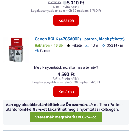
5 310 Ft
5 675 Ft
4 181 Ft Áfa nélkül
Legalacsonyabb ár az elmúlt 30 napban:
3 780 Ft
Kosárba
Canon BCI-6 (4705A002) - patron, black (fekete)
Raktáron > 10 db
Fekete
13ml
353 Ft / ml
Canon
Melyik nyomtatókhoz alkalmas a termék?
4 590 Ft
3 614 Ft Áfa nélkül
Legalacsonyabb ár az elmúlt 30 napban:
420 Ft
Kosárba
Van egy olcsóbb utántöltőnk az Ön számára.
A mi TonerPartner
utántöltőinkkel
87%
-ot takaríthat
meg a nyomtatási költségen.
Szeretnék megtakarítani 87%-ot.