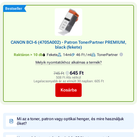
Bestseller
CANON BCI-6 (4705A002) - Patron TonerPartner PREMIUM,
black (fekete)
Raktáron > 10 db
Fekete
14ml
46 Ft / ml
TonerPartner
Melyik nyomtatókhoz alkalmas a termék?
645 Ft
745 Ft
508 Ft Áfa nélkül
Legalacsonyabb ár az elmúlt 30 napban:
605 Ft
Kosárba
Mi az a toner, patron vagy optikai henger, és mire használjuk
őket?