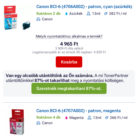
Canon BCI-6 (4706A002) - patron, cyan (azúrkék)
Raktáron 2 db
Azúrkék
13ml
382 Ft / ml
Canon
Melyik nyomtatókhoz alkalmas a termék?
4 965 Ft
3 909 Ft Áfa nélkül
Legalacsonyabb ár az elmúlt 30 napban:
4 820 Ft
Kosárba
Van egy olcsóbb utántöltőnk az Ön számára.
A mi TonerPartner
utántöltőinkkel
87%
-ot takaríthat
meg a nyomtatási költségen.
Szeretnék megtakarítani 87%-ot.
Canon BCI-6 (4707A002) - patron, magenta
Raktáron 4 db
Magenta
13ml
266 Ft / ml
Canon