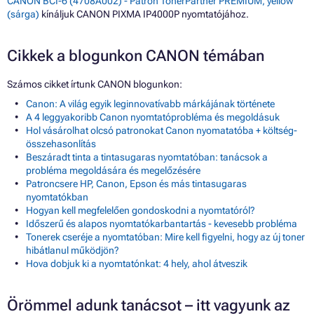
CANON BCI-6 (4708A002) - Patron TonerPartner PREMIUM, yellow
(sárga)
kínáljuk CANON PIXMA IP4000P nyomtatójához.
Cikkek a blogunkon CANON témában
Számos cikket írtunk CANON blogunkon:
Canon: A világ egyik leginnovatívabb márkájának története
A 4 leggyakoribb Canon nyomtatóprobléma és megoldásuk
Hol vásárolhat olcsó patronokat Canon nyomatatóba + költség-
összehasonlítás
Beszáradt tinta a tintasugaras nyomtatóban: tanácsok a
probléma megoldására és megelőzésére
Patroncsere HP, Canon, Epson és más tintasugaras
nyomtatókban
Hogyan kell megfelelően gondoskodni a nyomtatóról?
Időszerű és alapos nyomtatókarbantartás - kevesebb probléma
Tonerek cseréje a nyomtatóban: Mire kell figyelni, hogy az új toner
hibátlanul működjön?
Hova dobjuk ki a nyomtatónkat: 4 hely, ahol átveszik
Örömmel adunk tanácsot – itt vagyunk az