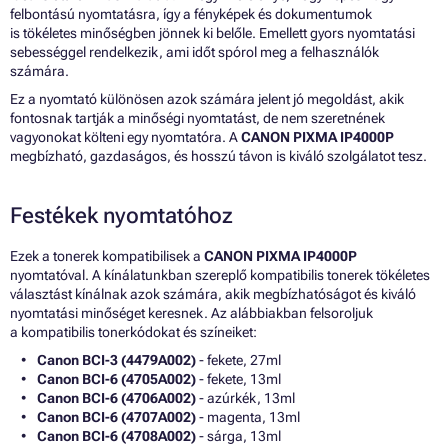
felbontású nyomtatásra, így a fényképek és dokumentumok
is tökéletes minőségben jönnek ki belőle. Emellett gyors nyomtatási
sebességgel rendelkezik, ami időt spórol meg a felhasználók
számára.
Ez a nyomtató különösen azok számára jelent jó megoldást, akik
fontosnak tartják a minőségi nyomtatást, de nem szeretnének
vagyonokat költeni egy nyomtatóra. A
CANON PIXMA IP4000P
megbízható, gazdaságos, és hosszú távon is kiváló szolgálatot tesz.
Festékek nyomtatóhoz
Ezek a tonerek kompatibilisek a
CANON PIXMA IP4000P
nyomtatóval. A kínálatunkban szereplő kompatibilis tonerek tökéletes
választást kínálnak azok számára, akik megbízhatóságot és kiváló
nyomtatási minőséget keresnek. Az alábbiakban felsoroljuk
a kompatibilis tonerkódokat és színeiket:
Canon BCI-3 (4479A002)
- fekete, 27ml
Canon BCI-6 (4705A002)
- fekete, 13ml
Canon BCI-6 (4706A002)
- azúrkék, 13ml
Canon BCI-6 (4707A002)
- magenta, 13ml
Canon BCI-6 (4708A002)
- sárga, 13ml