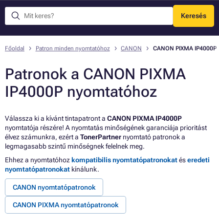
Keresés
Menü
Főoldal
Patron minden nyomtatóhoz
CANON
CANON PIXMA IP4000P
Patronok a CANON PIXMA
IP4000P nyomtatóhoz
Válassza ki a kívánt tintapatront a
CANON PIXMA IP4000P
nyomtatója részére! A nyomtatás minőségének garanciája prioritást
élvez számunkra, ezért a
TonerPartner
nyomtató patronok a
legmagasabb szintű minőségnek felelnek meg.
Ehhez a nyomtatóhoz
kompatibilis nyomtatópatronokat
és
eredeti
nyomtatópatronokat
kínálunk.
CANON nyomtatópatronok
CANON PIXMA nyomtatópatronok