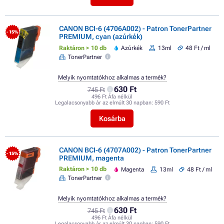
CANON BCI-6 (4706A002) - Patron TonerPartner
- 15%
PREMIUM, cyan (azúrkék)
Raktáron > 10 db
Azúrkék
13ml
48 Ft / ml
TonerPartner
Melyik nyomtatókhoz alkalmas a termék?
630 Ft
745 Ft
496 Ft Áfa nélkül
Legalacsonyabb ár az elmúlt 30 napban:
590 Ft
Kosárba
CANON BCI-6 (4707A002) - Patron TonerPartner
- 15%
PREMIUM, magenta
Raktáron > 10 db
Magenta
13ml
48 Ft / ml
TonerPartner
Melyik nyomtatókhoz alkalmas a termék?
630 Ft
745 Ft
496 Ft Áfa nélkül
Legalacsonyabb ár az elmúlt 30 napban:
590 Ft