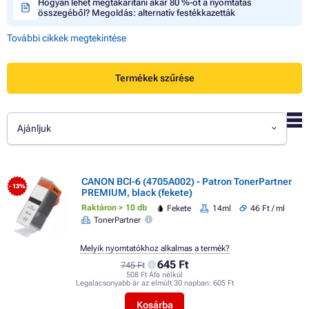
Hogyan lehet megtakarítani akár 80 %-ot a nyomtatás
összegéből? Megoldás: alternatív festékkazetták
További cikkek megtekintése
Termékek szűrése
Ajánljuk
CANON BCI-6 (4705A002) - Patron TonerPartner
- 13%
PREMIUM, black (fekete)
Raktáron > 10 db
Fekete
14ml
46 Ft / ml
TonerPartner
Melyik nyomtatókhoz alkalmas a termék?
645 Ft
745 Ft
508 Ft Áfa nélkül
Legalacsonyabb ár az elmúlt 30 napban:
605 Ft
Kosárba