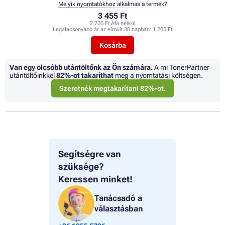
Melyik nyomtatókhoz alkalmas a termék?
3 455 Ft
2 720 Ft Áfa nélkül
Legalacsonyabb ár az elmúlt 30 napban:
1 205 Ft
Kosárba
Van egy olcsóbb utántöltőnk az Ön számára.
A mi TonerPartner
utántöltőinkkel
82%
-ot takaríthat
meg a nyomtatási költségen.
Szeretnék megtakarítani 82%-ot.
Segítségre van
szüksége?
Keressen minket!
Tanácsadó a
választásban