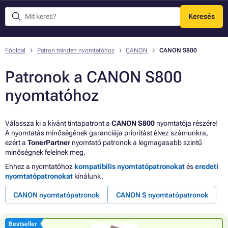
Keresés
Menü
Főoldal
Patron minden nyomtatóhoz
CANON
CANON S800
Patronok a CANON S800
nyomtatóhoz
Válassza ki a kívánt tintapatront a
CANON S800
nyomtatója részére!
A nyomtatás minőségének garanciája prioritást élvez számunkra,
ezért a
TonerPartner
nyomtató patronok a legmagasabb szintű
minőségnek felelnek meg.
Ehhez a nyomtatóhoz
kompatibilis nyomtatópatronokat
és
eredeti
nyomtatópatronokat
kínálunk.
CANON nyomtatópatronok
CANON S nyomtatópatronok
Bestseller