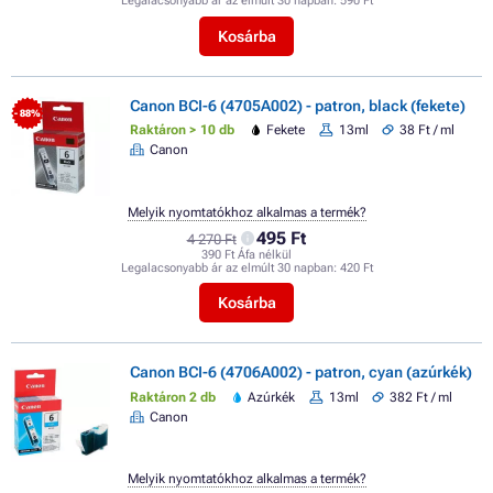
Legalacsonyabb ár az elmúlt 30 napban:
590 Ft
Kosárba
Canon BCI-6 (4705A002) - patron, black (fekete)
- 88%
Raktáron > 10 db
Fekete
13ml
38 Ft / ml
Canon
Melyik nyomtatókhoz alkalmas a termék?
495 Ft
4 270 Ft
390 Ft Áfa nélkül
Legalacsonyabb ár az elmúlt 30 napban:
420 Ft
Kosárba
Canon BCI-6 (4706A002) - patron, cyan (azúrkék)
Raktáron 2 db
Azúrkék
13ml
382 Ft / ml
Canon
Melyik nyomtatókhoz alkalmas a termék?