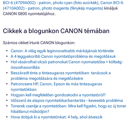
BCI-6 (4709A002) - patron, photo cyan (foto azúrkék)
,
Canon BCI-6
(4710A002) - patron, photo magenta (fénykép magenta)
kínáljuk
CANON S800 nyomtatójához.
Cikkek a blogunkon CANON témában
Számos cikket írtunk CANON blogunkon:
Canon: A világ egyik leginnovatívabb márkájának története
A 4 leggyakoribb Canon nyomtatóprobléma és megoldásuk
Hol vásárolhat olcsó patronokat Canon nyomatatóba + költség-
összehasonlítás
Beszáradt tinta a tintasugaras nyomtatóban: tanácsok a
probléma megoldására és megelőzésére
Patroncsere HP, Canon, Epson és más tintasugaras
nyomtatókban
Hogyan kell megfelelően gondoskodni a nyomtatóról?
Időszerű és alapos nyomtatókarbantartás - kevesebb probléma
Tonerek cseréje a nyomtatóban: Mire kell figyelni, hogy az új toner
hibátlanul működjön?
Hova dobjuk ki a nyomtatónkat: 4 hely, ahol átveszik