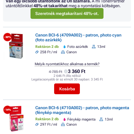
Van egy olcsóbb utántöltőnk az Ön számára.
A mi TonerPartner
utántöltőinkkel
48%
-ot takaríthat
meg a nyomtatási költségen.
Szeretnék megtakarítani 48%-ot.
Canon BCI-6 (4709A002) - patron, photo cyan
- 30%
(foto azúrkék)
Raktáron 2 db
Foto azúrkék
13ml
258 Ft / ml
Canon
Melyik nyomtatókhoz alkalmas a termék?
3 360 Ft
4 785 Ft
2 646 Ft Áfa nélkül
Legalacsonyabb ár az elmúlt 30 napban:
3 345 Ft
Kosárba
Canon BCI-6 (4710A002) - patron, photo magenta
- 14%
(fénykép magenta)
Raktáron 2 db
Fénykép magenta
13ml
297 Ft / ml
Canon