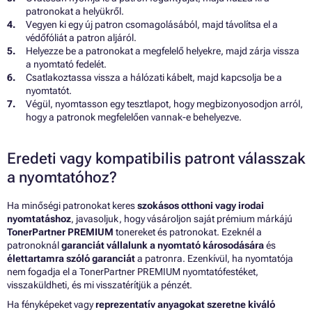
patronokat a helyükről.
Vegyen ki egy új patron csomagolásából, majd távolítsa el a
védőfóliát a patron aljáról.
Helyezze be a patronokat a megfelelő helyekre, majd zárja vissza
a nyomtató fedelét.
Csatlakoztassa vissza a hálózati kábelt, majd kapcsolja be a
nyomtatót.
Végül, nyomtasson egy tesztlapot, hogy megbizonyosodjon arról,
hogy a patronok megfelelően vannak-e behelyezve.
Eredeti vagy kompatibilis patront válasszak
a nyomtatóhoz?
Ha minőségi patronokat keres
szokásos otthoni vagy irodai
nyomtatáshoz
, javasoljuk, hogy vásároljon saját prémium márkájú
TonerPartner PREMIUM
tonereket és patronokat. Ezeknél a
patronoknál
garanciát vállalunk a nyomtató károsodására
és
élettartamra szóló garanciát
a patronra. Ezenkívül, ha nyomtatója
nem fogadja el a TonerPartner PREMIUM nyomtatófestéket,
visszaküldheti, és mi visszatérítjük a pénzét.
Ha fényképeket vagy
reprezentatív anyagokat szeretne kiváló