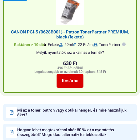
CANON PGI-5 (0628B001) - Patron TonerPartner PREMIUM,
black (fekete)
Raktáron > 10 db
Fekete
29ml
22 Ft / ml
TonerPartner
Melyik nyomtatókhoz alkalmas a termék?
630 Ft
496 Ft Áfa nélkül
Legalacsonyabb ár az elmúlt 30 napban:
545 Ft
Kosárba
Mi az a toner, patron vagy optikai henger, és mire használjuk
őket?
Hogyan lehet megtakarítani akár 80 %-ot a nyomtatás
összegéből? Megoldás: alternatív festékkazetták