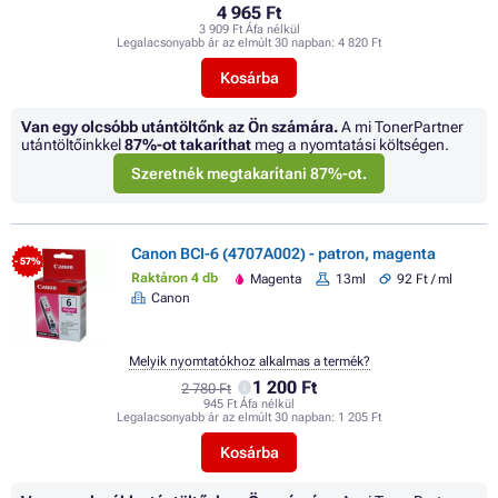
4 965 Ft
3 909 Ft Áfa nélkül
Legalacsonyabb ár az elmúlt 30 napban:
4 820 Ft
Kosárba
Van egy olcsóbb utántöltőnk az Ön számára.
A mi TonerPartner
utántöltőinkkel
87%
-ot takaríthat
meg a nyomtatási költségen.
Szeretnék megtakarítani 87%-ot.
Canon BCI-6 (4707A002) - patron, magenta
- 57%
Raktáron 4 db
Magenta
13ml
92 Ft / ml
Canon
Melyik nyomtatókhoz alkalmas a termék?
1 200 Ft
2 780 Ft
945 Ft Áfa nélkül
Legalacsonyabb ár az elmúlt 30 napban:
1 205 Ft
Kosárba