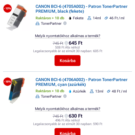
CANON BCI-6 (4705A002) - Patron TonerPartner
- 13%
PREMIUM, black (fekete)
Raktáron > 10 db
Fekete
14ml
46 Ft / ml
TonerPartner
Melyik nyomtatókhoz alkalmas a termék?
645 Ft
745 Ft
508 Ft Áfa nélkül
Legalacsonyabb ár az elmúlt 30 napban:
605 Ft
Kosárba
CANON BCI-6 (4706A002) - Patron TonerPartner
- 15%
PREMIUM, cyan (azúrkék)
Raktáron > 10 db
Azúrkék
13ml
48 Ft / ml
TonerPartner
Melyik nyomtatókhoz alkalmas a termék?
630 Ft
745 Ft
496 Ft Áfa nélkül
Legalacsonyabb ár az elmúlt 30 napban:
590 Ft
Kosárba