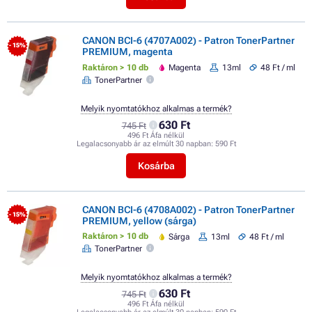
CANON BCI-6 (4707A002) - Patron TonerPartner
- 15%
PREMIUM, magenta
Raktáron > 10 db
Magenta
13ml
48 Ft / ml
TonerPartner
Melyik nyomtatókhoz alkalmas a termék?
630 Ft
745 Ft
496 Ft Áfa nélkül
Legalacsonyabb ár az elmúlt 30 napban:
590 Ft
Kosárba
CANON BCI-6 (4708A002) - Patron TonerPartner
- 15%
PREMIUM, yellow (sárga)
Raktáron > 10 db
Sárga
13ml
48 Ft / ml
TonerPartner
Melyik nyomtatókhoz alkalmas a termék?
630 Ft
745 Ft
496 Ft Áfa nélkül