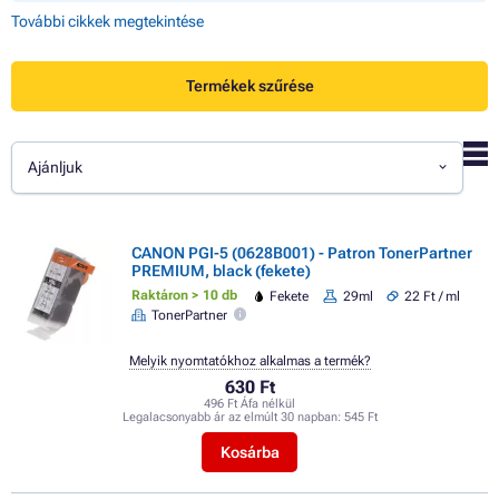
További cikkek megtekintése
Termékek szűrése
Ajánljuk
CANON PGI-5 (0628B001) - Patron TonerPartner
PREMIUM, black (fekete)
Raktáron > 10 db
Fekete
29ml
22 Ft / ml
TonerPartner
Melyik nyomtatókhoz alkalmas a termék?
630 Ft
496 Ft Áfa nélkül
Legalacsonyabb ár az elmúlt 30 napban:
545 Ft
Kosárba