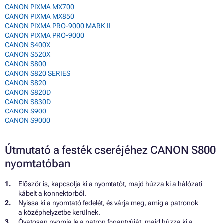
CANON PIXMA MX700
CANON PIXMA MX850
CANON PIXMA PRO-9000 MARK II
CANON PIXMA PRO-9000
CANON S400X
CANON S520X
CANON S800
CANON S820 SERIES
CANON S820
CANON S820D
CANON S830D
CANON S900
CANON S9000
Útmutató a festék cseréjéhez CANON S800
nyomtatóban
Először is, kapcsolja ki a nyomtatót, majd húzza ki a hálózati
kábelt a konnektorból.
Nyissa ki a nyomtató fedelét, és várja meg, amíg a patronok
a középhelyzetbe kerülnek.
Óvatosan nyomja le a patron fogantyúját, majd húzza ki a