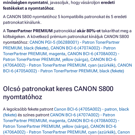
minőségben nyomtatni
, javasoljuk, hogy vásároljon
eredeti
festékeket a nyomtatóhoz
.
A CANON S800 nyomtatóhoz 5 kompatibilis patronokat és 5 eredeti
patronokat kínálunk.
A
TonerPartner PREMIUM
patronokkal
akár 80%-ot
takaríthat meg a
költségeken. A következő prémium patronokat kínáljuk CANON S800
nyomtatóhoz:
CANON PGI-5 (0628B001) - Patron TonerPartner
PREMIUM, black (fekete)
,
CANON BCI-6 (4707A002) - Patron
TonerPartner PREMIUM, magenta
,
CANON BCI-6 (4708A002) -
Patron TonerPartner PREMIUM, yellow (sárga)
,
CANON BCI-6
(4706A002) - Patron TonerPartner PREMIUM, cyan (azúrkék)
,
CANON
BCI-6 (4705A002) - Patron TonerPartner PREMIUM, black (fekete)
Olcsó patronokat keres CANON S800
nyomtatóhoz
A legolcsóbb fekete patront
Canon BCI-6 (4705A002) - patron, black
(fekete)
és színes patront
CANON BCI-6 (4707A002) - Patron
TonerPartner PREMIUM, magenta
,
CANON BCI-6 (4708A002) -
Patron TonerPartner PREMIUM, yellow (sárga)
,
CANON BCI-6
(4706A002) - Patron TonerPartner PREMIUM, cyan (azúrkék)
,
Canon