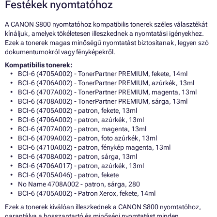
Festékek nyomtatóhoz
A CANON S800 nyomtatóhoz kompatibilis tonerek széles választékát
kínáljuk, amelyek tökéletesen illeszkednek a nyomtatási igényekhez.
Ezek a tonerek magas minőségű nyomtatást biztosítanak, legyen szó
dokumentumokról vagy fényképekről.
Kompatibilis tonerek:
BCI-6 (4705A002) - TonerPartner PREMIUM, fekete, 14ml
BCI-6 (4706A002) - TonerPartner PREMIUM, azúrkék, 13ml
BCI-6 (4707A002) - TonerPartner PREMIUM, magenta, 13ml
BCI-6 (4708A002) - TonerPartner PREMIUM, sárga, 13ml
BCI-6 (4705A002) - patron, fekete, 13ml
BCI-6 (4706A002) - patron, azúrkék, 13ml
BCI-6 (4707A002) - patron, magenta, 13ml
BCI-6 (4709A002) - patron, foto azúrkék, 13ml
BCI-6 (4710A002) - patron, fénykép magenta, 13ml
BCI-6 (4708A002) - patron, sárga, 13ml
BCI-6 (4706A017) - patron, azúrkék, 13ml
BCI-6 (4705A046) - patron, fekete
No Name 4708A002 - patron, sárga, 280
BCI-6 (4705A002) - Patron Xerox, fekete, 14ml
Ezek a tonerek kiválóan illeszkednek a CANON S800 nyomtatóhoz,
garantálva a hosszantartó és minőségi nyomtatást minden