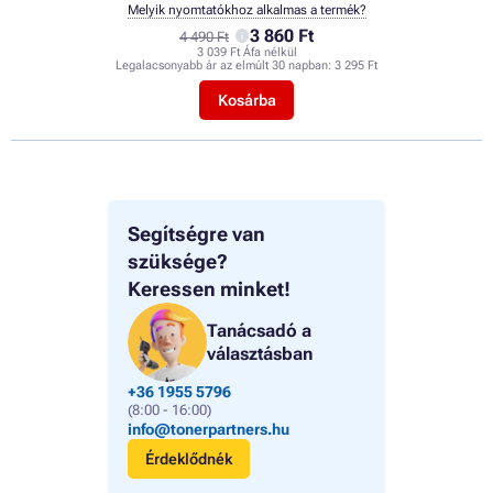
Melyik nyomtatókhoz alkalmas a termék?
3 860 Ft
4 490 Ft
3 039 Ft Áfa nélkül
Legalacsonyabb ár az elmúlt 30 napban:
3 295 Ft
Kosárba
Segítségre van
szüksége?
Keressen minket!
Tanácsadó a
választásban
+36 1955 5796
(8:00 - 16:00)
info@tonerpartners.hu
Érdeklődnék