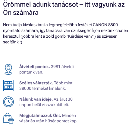
Örömmel adunk tanácsot – itt vagyunk az
Ön számára
Nem tudja kiválasztani a legmegfelelőbb festéket CANON S800
nyomtató számára, így tanácsra van szüksége? Írjon nekünk chaten
keresztül (jobbra lent a zöld gomb "Kérdése van?") és szívesen
segítünk :)
Átvételi pontok.
3981 átvételi
pontunk van.
Széles választék.
Több mint
38000 terméket kínálunk.
Nálunk van ideje.
Az árut 30
napon belül visszaküldheti.
Megjutalmazzuk Önt.
Minden
vásárlás után hűségpontot kap.