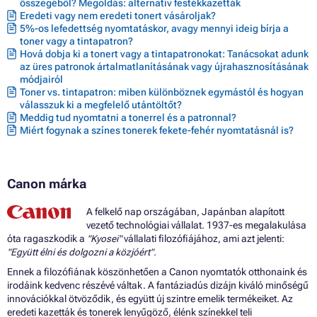
Patron CANON PIXMA MP499
összegéből? Megoldás: alternatív festékkazetták
Eredeti vagy nem eredeti tonert vásároljak?
Patron CANON PIXMA MX320
5%-os lefedettség nyomtatáskor, avagy mennyi ideig bírja a
Patron CANON PIXMA MX330
toner vagy a tintapatron?
Patron CANON PIXMA MX340
Hová dobja ki a tonert vagy a tintapatronokat: Tanácsokat adunk
Patron CANON PIXMA MX340RFB
az üres patronok ártalmatlanításának vagy újrahasznosításának
Patron CANON PIXMA MX350
módjairól
Patron CANON PIXMA MX360
Toner vs. tintapatron: miben különböznek egymástól és hogyan
Patron CANON PIXMA MX410
válasszuk ki a megfelelő utántöltőt?
Patron CANON PIXMA MX420
Meddig tud nyomtatni a tonerrel és a patronnal?
Miért fogynak a színes tonerek fekete-fehér nyomtatásnál is?
Canon márka
A felkelő nap országában, Japánban alapított
vezető technológiai vállalat. 1937-es megalakulása
óta ragaszkodik a
"Kyosei"
vállalati filozófiájához, ami azt jelenti:
"Együtt élni és dolgozni a közjóért".
Ennek a filozófiának köszönhetően a Canon nyomtatók otthonaink és
irodáink kedvenc részévé váltak. A fantáziadús dizájn kiváló minőségű
innovációkkal ötvöződik, és együtt új szintre emelik termékeiket. Az
eredeti kazetták és tonerek lenyűgöző, élénk színekkel teli