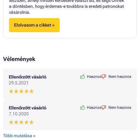
tesztben, amely minden kérdésére választ ad, és segít Önnek
a döntésben, hogy érdemes-e továbbra is eredeti patronokat
vásárolnia.
Elolvasom a cikket »
Vélemények
Ellenőrzött vásárló
Hasznos
Nem hasznos
29.5.2021
Ellenőrzött vásárló
Hasznos
Nem hasznos
7.10.2020
Több mutatása »