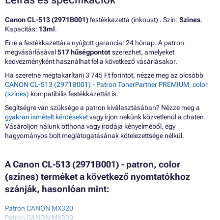
Canon CL-513 (2971B001)
festékkazetta (inkoust) . Szín:
Színes
.
Kapacitás:
13ml
.
Erre a festékkazettára nyújtott garancia: 24 hónap. A patron
megvásárlásával
517 hűségpontot
szerezhet, amelyeket
kedvezményként használhat fel a következő vásárlásakor.
Ha szeretne megtakarítani 3 745 Ft forintot, nézze meg az olcsóbb
CANON CL-513 (2971B001) - Patron TonerPartner PREMIUM, color
(színes)
kompatibilis festékkazettát is.
Segítségre van szüksége a patron kiválasztásában? Nézze meg a
gyakran ismételt kérdéseket
vagy írjon nekünk közvetlenül a chaten.
Vásároljon nálunk otthona vagy irodája kényelméből, egy
hagyományos bolt meglátogatásának kötelezettsége nélkül.
A Canon CL-513 (2971B001) - patron, color
(színes) terméket a következő nyomtatókhoz
szánják, hasonlóan mint:
Patron CANON MX320
Patron CANON MX330