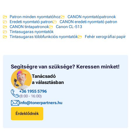
Patron minden nyomtatóhoz
CANON nyomtatópatronok
Eredeti nyomtató patron
CANON eredeti nyomtató patron
CANON tintapatronok
Canon CL-513
Tintasugaras nyomtatók
Tintasugaras többfunkciós nyomtatók
Fehér xerográfiai papír
Segítségre van szüksége?
Keressen minket!
Tanácsadó
a választásban
+36 1955 5796
(8:00 - 16:00)
info@tonerpartners.hu
Érdeklődnék