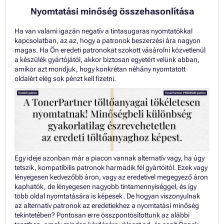
Nyomtatási minőség összehasonlítása
Ha van valami igazán negatív a tintasugaras nyomtatókkal
kapcsolatban, az az, hogy a patronok beszerzési ára nagyon
magas. Ha Ön eredeti patronokat szokott vásárolni közvetlenül
a készülék gyártójától, akkor biztosan egyetért velünk abban,
amikor azt mondjuk, hogy konkrétan néhány nyomtatott
oldalért elég sok pénzt kell fizetni.
Egy ideje azonban már a piacon vannak alternatív vagy, ha úgy
tetszik, kompatibilis patronok harmadik fél gyártóitól. Ezek vagy
lényegesen kedvezőbb áron, vagy az eredetivel megegyező áron
kaphatók, de lényegesen nagyobb tintamennyiséggel, és így
több oldal nyomtatására is képesek. De hogyan viszonyulnak
az alternatív patronok az eredetiekhez a nyomtatási minőség
tekintetében? Pontosan erre összpontosítottunk az alábbi