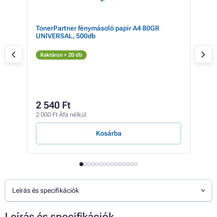
TonerPartner fénymásoló papír A4 80GR
Can
UNIVERSAL, 500db
(fek
Fe
Raktáron > 20 db
Rak
6 
2 540 Ft
4 98
2 000 Ft Áfa nélkül
703 F
Kosárba
Leírás és specifikációk
Leírás és specifikációk