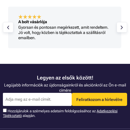
A bolt vásárlója
Gyorsan és pontosan megérkezett, amit rendeltem.
Jó volt, hogy közben is tájékoztattak a szállításról
emailben.
Legyen az elsők között!
Legújabb információk az újdonságainkról és akciónkról az Ön e-mail
címére
Feliratkozom a hírlevélre
Hozzájárulok a szémelyes adataim feldolgozásához az
Adatkezelési
Tájékoztató
alapján.