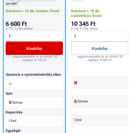
termék?
Raktáron > 10 db,
kedden Önnél
Raktáron > 10 db,
csütörtökön Önnél
6 600 Ft
10 345 Ft
5 197 Ft
Áfa nélkül
8 146 Ft
Áfa nélkül
Kosárba
Kosárba
Legalacsonyabb ár az elmúlt 30
Legalacsonyabb ár az elmúlt 30
napban:
6 155 Ft
napban:
9 965 Ft
Garancia a nyomtatósérülés ellen
Szín
Színes
Színes
Kapacitás
13ml
13ml
Egységár