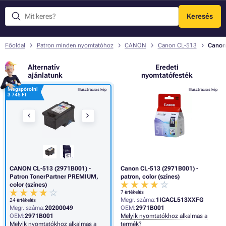
Keresés
Menü
Főoldal
Patron minden nyomtatóhoz
CANON
Canon CL-513
Canon 
Alternatív
Eredeti
ajánlatunk
nyomtatófesték
Megspórolni
Illusztrációs kép
Illusztrációs kép
3 745 Ft
CANON CL-513 (2971B001) -
Canon CL-513 (2971B001) -
Patron TonerPartner PREMIUM,
patron, color (színes)
color (színes)
7 értékelés
Megr. száma:
1ICACL513XXFG
24 értékelés
Megr. száma:
20200049
OEM:
2971B001
OEM:
2971B001
Melyik nyomtatókhoz alkalmas a
Melyik nyomtatókhoz alkalmas a
termék?