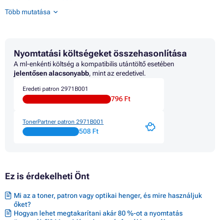
Patron CANON MX340
Több mutatása
Patron CANON MX350
Patron CANON MX360
Patron CANON MX410
Patron CANON MX420
Nyomtatási költségeket összehasonlítása
Patron CANON PIXMA IP2700
Patron CANON PIXMA MP230
A ml-enkénti költség a kompatibilis utántöltő esetében
Patron CANON PIXMA MP230 SERIES
jelentősen alacsonyabb
, mint az eredetivel.
Patron CANON PIXMA MP235
Eredeti patron 2971B001
Patron CANON PIXMA MP240
796 Ft
Patron CANON PIXMA MP250
Patron CANON PIXMA MP252
Patron CANON PIXMA MP260
TonerPartner patron 2971B001
Patron CANON PIXMA MP270
508 Ft
Patron CANON PIXMA MP272
Patron CANON PIXMA MP280
Patron CANON PIXMA MP280 SERIES
Patron CANON PIXMA MP282
Ez is érdekelheti Önt
Patron CANON PIXMA MP480
Patron CANON PIXMA MP490
Patron CANON PIXMA MP490 SERIES
Mi az a toner, patron vagy optikai henger, és mire használjuk
Patron CANON PIXMA MP492
őket?
Patron CANON PIXMA MP495
Hogyan lehet megtakarítani akár 80 %-ot a nyomtatás