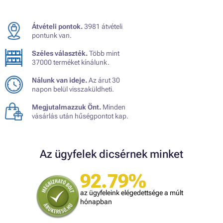
Átvételi pontok.
3981 átvételi
pontunk van.
Széles választék.
Több mint
37000 terméket kínálunk.
Nálunk van ideje.
Az árut 30
napon belül visszaküldheti.
Megjutalmazzuk Önt.
Minden
vásárlás után hűségpontot kap.
Az ügyfelek dicsérnek minket
92.79%
az ügyfeleink elégedettsége a múlt
hónapban